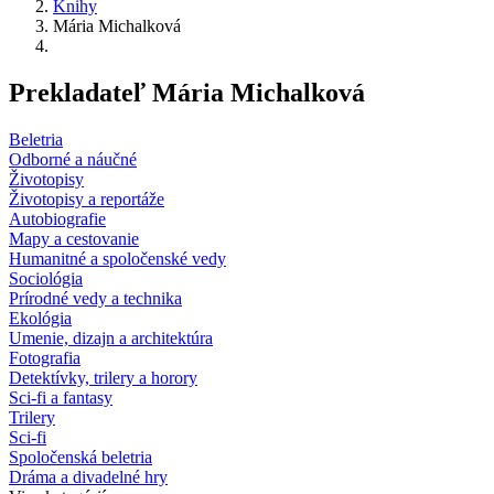
Knihy
Mária Michalková
Prekladateľ Mária Michalková
Beletria
Odborné a náučné
Životopisy
Životopisy a reportáže
Autobiografie
Mapy a cestovanie
Humanitné a spoločenské vedy
Sociológia
Prírodné vedy a technika
Ekológia
Umenie, dizajn a architektúra
Fotografia
Detektívky, trilery a horory
Sci-fi a fantasy
Trilery
Sci-fi
Spoločenská beletria
Dráma a divadelné hry