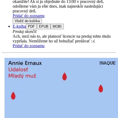
okamžite! Ak si ju objednáte do 13:00 v pracovný deň,
odošleme vám ju ešte dnes, inak najneskôr nasledujúci
pracovný deň.
Pridať do zoznamu
Vložiť do košíka
E-kniha
PDF
EPUB
MOBI
Predaj skončil
Ach, mrzí nás to, ale platnosť licencie na predaj tohto titulu
vypršala. Nemôžeme ho už bohužiaľ predávať :-(
Pridať do zoznamu