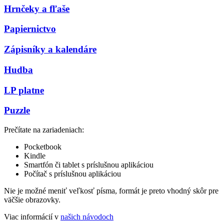
Hrnčeky a fľaše
Papiernictvo
Zápisníky a kalendáre
Hudba
LP platne
Puzzle
Prečítate na zariadeniach:
Pocketbook
Kindle
Smartfón či tablet s príslušnou aplikáciou
Počítač s príslušnou aplikáciou
Nie je možné meniť veľkosť písma, formát je preto vhodný skôr pre
väčšie obrazovky.
Viac informácií v
našich návodoch