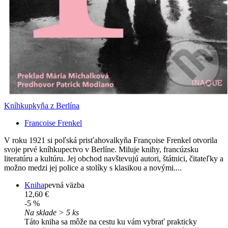
Kníhkupkyňa z Berlína
Francoise Frenkel
V roku 1921 si poľská prisťahovalkyňa Françoise Frenkel otvorila
svoje prvé kníhkupectvo v Berlíne. Miluje knihy, francúzsku
literatúru a kultúru. Jej obchod navštevujú autori, štátnici, čitateľky a
možno medzi jej police a stolíky s klasikou a novými....
Kniha
pevná väzba
12,60 €
-5 %
Na sklade > 5 ks
Táto kniha sa môže na cestu ku vám vybrať prakticky