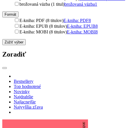
brožovaná väzba (1 titul)
brožovaná väzba
1
Formát
E-kniha: PDF (8 titulov)
E-kniha: PDF
8
E-kniha: EPUB (8 titulov)
E-kniha: EPUB
8
E-kniha: MOBI (8 titulov)
E-kniha: MOBI
8
Zúžiť výber
Zoradiť
Bestsellery
Top hodnotené
Novinky
Najdrahšie
Najlacnejšie
Najvyššia zľava