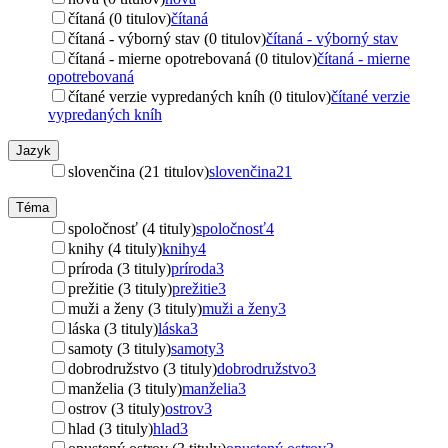
čítaná (0 titulov)
čítaná
čítaná - výborný stav (0 titulov)
čítaná - výborný stav
čítaná - mierne opotrebovaná (0 titulov)
čítaná - mierne
opotrebovaná
čítané verzie vypredaných kníh (0 titulov)
čítané verzie
vypredaných kníh
Jazyk
slovenčina (21 titulov)
slovenčina
21
Téma
spoločnosť (4 tituly)
spoločnosť
4
knihy (4 tituly)
knihy
4
príroda (3 tituly)
príroda
3
prežitie (3 tituly)
prežitie
3
muži a ženy (3 tituly)
muži a ženy
3
láska (3 tituly)
láska
3
samoty (3 tituly)
samoty
3
dobrodružstvo (3 tituly)
dobrodružstvo
3
manželia (3 tituly)
manželia
3
ostrov (3 tituly)
ostrov
3
hlad (3 tituly)
hlad
3