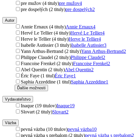
pre mužov (4 tituly)
pre mužov
4
pre dospelých (2 tituly)
pre dospelých
2
Autor
Annie Ernaux (4 tituly)
Annie Ernaux
4
Hervé Le Tellier (4 tituly)
Hervé Le Tellier
4
Herve le Tellier (4 tituly)
Herve le Tellier
4
Isabelle Autissier (3 tituly)
Isabelle Autissier
3
Yann Arthus-Bertrand (2 tituly)
Yann Arthus-Bertrand
2
Philippe Claudel (2 tituly)
Philippe Claudel
2
Francoise Frenkel (2 tituly)
Francoise Frenkel
2
Abel Quentin (2 tituly)
Abel Quentin
2
Éric Faye (1 titul)
Éric Faye
1
Saphia Azzeddine (1 titul)
Saphia Azzeddine
1
Ďalšie možnosti
Vydavateľstvo
Inaque (19 titulov)
Inaque
19
Slovart (2 tituly)
Slovart
2
Väzba
pevná väzba (10 titulov)
pevná väzba
10
pevná väzba s prebalom (2 tituly)
pevná väzba s prebalom
2