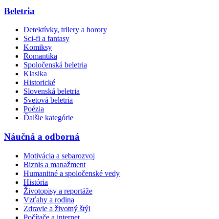
Beletria
Detektívky, trilery a horory
Sci-fi a fantasy
Komiksy
Romantika
Spoločenská beletria
Klasika
Historické
Slovenská beletria
Svetová beletria
Poézia
Ďalšie kategórie
Náučná a odborná
Motivácia a sebarozvoj
Biznis a manažment
Humanitné a spoločenské vedy
História
Životopisy a reportáže
Vzťahy a rodina
Zdravie a životný štýl
Počítače a internet