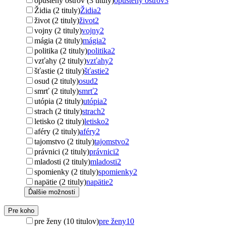
opustený ostrov (3 tituly)
opustený ostrov
3
Židia (2 tituly)
Židia
2
život (2 tituly)
život
2
vojny (2 tituly)
vojny
2
mágia (2 tituly)
mágia
2
politika (2 tituly)
politika
2
vzťahy (2 tituly)
vzťahy
2
šťastie (2 tituly)
šťastie
2
osud (2 tituly)
osud
2
smrť (2 tituly)
smrť
2
utópia (2 tituly)
utópia
2
strach (2 tituly)
strach
2
letisko (2 tituly)
letisko
2
aféry (2 tituly)
aféry
2
tajomstvo (2 tituly)
tajomstvo
2
právnici (2 tituly)
právnici
2
mladosti (2 tituly)
mladosti
2
spomienky (2 tituly)
spomienky
2
napätie (2 tituly)
napätie
2
Ďalšie možnosti
Pre koho
pre ženy (10 titulov)
pre ženy
10