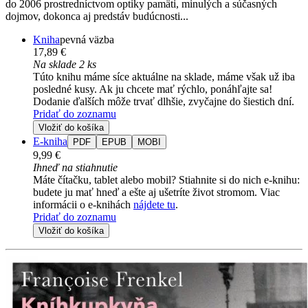
do 2006 prostredníctvom optiky pamäti, minulých a súčasných
dojmov, dokonca aj predstáv budúcnosti...
Kniha
pevná väzba
17,89 €
Na sklade 2 ks
Túto knihu máme síce aktuálne na sklade, máme však už iba
posledné kusy. Ak ju chcete mať rýchlo, ponáhľajte sa!
Dodanie ďalších môže trvať dlhšie, zvyčajne do šiestich dní.
Pridať do zoznamu
Vložiť do košíka
E-kniha
PDF
EPUB
MOBI
9,99 €
Ihneď na stiahnutie
Máte čítačku, tablet alebo mobil? Stiahnite si do nich e-knihu:
budete ju mať hneď a ešte aj ušetríte život stromom. Viac
informácii o e-knihách
nájdete tu
.
Pridať do zoznamu
Vložiť do košíka