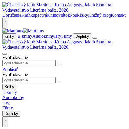
Doručenie
Kníhkupectvá
Knihovrátok
Poukážky
Knižný blog
Kontakt
E-knihy
Audioknihy
Hry
Filmy
Knihy
Doplnky
Vyhľadávanie
Prihlásiť
Vyhľadávanie
Knihy
E-knihy
Audioknihy
Hry
Filmy
Doplnky