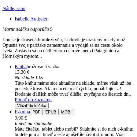
Náhle, sami
Isabelle Autissier
Martinusáčka odporúča
5
Louise je skúsená horolezkyňa, Ludovic je urastený mladý muž.
Opustia svoje parížske zamestnania a vydajú sa na cestu okolo
sveta. Zastavia sa na nádhernom ostrove medzi Patagóniou a
Hornským mysom...
Kniha
brožovaná väzba
13,30 €
Na sklade 1 ks
Túto knihu máme síce aktuálne na sklade, máme však už iba
posledné kusy. Ak ju chcete mať rýchlo, ponáhľajte sa!
Dodanie ďalších môže trvať dlhšie, zvyčajne do šiestich dní.
Pridať do zoznamu
Vložiť do košíka
E-kniha
PDF
EPUB
MOBI
9,90 €
Ihneď na stiahnutie
Máte čítačku, tablet alebo mobil? Stiahnite si do nich e-knihu:
budete ju mať hneď a ešte aj ušetríte život stromom. Viac