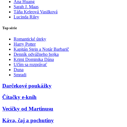
Ana Huang
Sarah J. Maas
Táňa Keleová Vasilková
Lucinda Riley
Top série
Romantické úteky
Harry Potter
Kapitán Stein a Notár Barbarič
Denník odvážneho bojka
Krimi Dominika Dána
Učím sa rozprávať
Duna
Smradi
Darčekové poukážky
Čítačky e-kníh
Vecičky od Martinusu
Káva, čaj a pochutiny