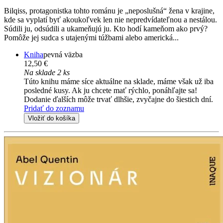
Bilqiss, protagonistka tohto románu je „neposlušná“ žena v krajine,
kde sa vyplatí byť akoukoľvek len nie nepredvídateľnou a nestálou.
Súdili ju, odsúdili a ukameňujú ju. Kto hodí kameňom ako prvý?
Pomôže jej sudca s utajenými túžbami alebo americká...
Kniha
pevná väzba
12,50 €
Na sklade 2 ks
Túto knihu máme síce aktuálne na sklade, máme však už iba
posledné kusy. Ak ju chcete mať rýchlo, ponáhľajte sa!
Dodanie ďalších môže trvať dlhšie, zvyčajne do šiestich dní.
Pridať do zoznamu
Vložiť do košíka