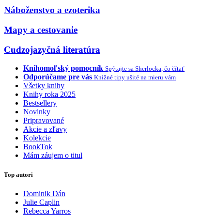
Náboženstvo a ezoterika
Mapy a cestovanie
Cudzojazyčná literatúra
Knihomoľský pomocník
Spýtajte sa Sherlocka, čo čítať
Odporúčame pre vás
Knižné tipy ušité na mieru vám
Všetky knihy
Knihy roka 2025
Bestsellery
Novinky
Pripravované
Akcie a zľavy
Kolekcie
BookTok
Mám záujem o titul
Top autori
Dominik Dán
Julie Caplin
Rebecca Yarros