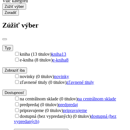
Viac kategórií
Zúžiť výber
Zoradiť
Zúžiť výber
Typ
kniha (13 titulov)
kniha
13
e-kniha (8 titulov)
e-kniha
8
Zobraziť iba
novinky (0 titulov)
novinky
zľavnené tituly (0 titulov)
zľavnené tituly
Dostupnosť
na centrálnom sklade (0 titulov)
na centrálnom sklade
predpredaj (0 titulov)
predpredaj
pripravujeme (0 titulov)
pripravujeme
dostupná (bez vypredaných) (0 titulov)
dostupná (bez
vypredaných)