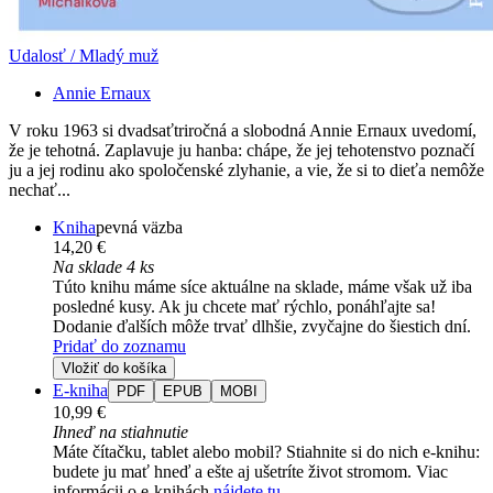
Udalosť / Mladý muž
Annie Ernaux
V roku 1963 si dvadsaťtriročná a slobodná Annie Ernaux uvedomí,
že je tehotná. Zaplavuje ju hanba: chápe, že jej tehotenstvo poznačí
ju a jej rodinu ako spoločenské zlyhanie, a vie, že si to dieťa nemôže
nechať...
Kniha
pevná väzba
14,20 €
Na sklade 4 ks
Túto knihu máme síce aktuálne na sklade, máme však už iba
posledné kusy. Ak ju chcete mať rýchlo, ponáhľajte sa!
Dodanie ďalších môže trvať dlhšie, zvyčajne do šiestich dní.
Pridať do zoznamu
Vložiť do košíka
E-kniha
PDF
EPUB
MOBI
10,99 €
Ihneď na stiahnutie
Máte čítačku, tablet alebo mobil? Stiahnite si do nich e-knihu:
budete ju mať hneď a ešte aj ušetríte život stromom. Viac
informácii o e-knihách
nájdete tu
.