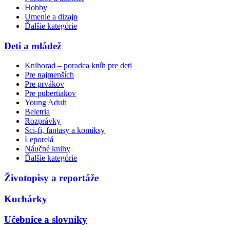
Hobby
Umenie a dizajn
Ďalšie kategórie
Deti a mládež
Knihorad – poradca kníh pre deti
Pre najmenších
Pre prvákov
Pre pubertiakov
Young Adult
Beletria
Rozprávky
Sci-fi, fantasy a komiksy
Leporelá
Náučné knihy
Ďalšie kategórie
Životopisy a reportáže
Kuchárky
Učebnice a slovníky