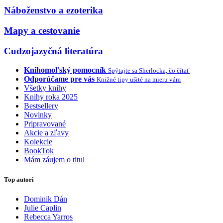
Náboženstvo a ezoterika
Mapy a cestovanie
Cudzojazyčná literatúra
Knihomoľský pomocník
Spýtajte sa Sherlocka, čo čítať
Odporúčame pre vás
Knižné tipy ušité na mieru vám
Všetky knihy
Knihy roka 2025
Bestsellery
Novinky
Pripravované
Akcie a zľavy
Kolekcie
BookTok
Mám záujem o titul
Top autori
Dominik Dán
Julie Caplin
Rebecca Yarros