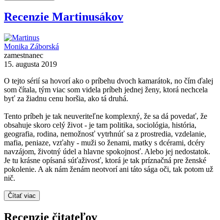
Recenzie Martinusákov
Monika Záborská
zamestnanec
15. augusta 2019
O tejto sérií sa hovorí ako o príbehu dvoch kamarátok, no čím ďalej
som čítala, tým viac som videla príbeh jednej ženy, ktorá nechcela
byť za žiadnu cenu horšia, ako tá druhá.
Tento príbeh je tak neuveriteľne komplexný, že sa dá povedať, že
obsahuje skoro celý život - je tam politika, sociológia, história,
geografia, rodina, nemožnosť vytrhnúť sa z prostredia, vzdelanie,
mafia, peniaze, vzťahy - muži so ženami, matky s dcérami, dcéry
navzájom, životný údel a hlavne spokojnosť. Alebo jej nedostatok.
Je tu krásne opísaná súťaživosť, ktorá je tak príznačná pre ženské
pokolenie. A ak nám ženám neotvorí ani táto sága oči, tak potom už
nič.
Čítať viac
Recenzie čitateľov