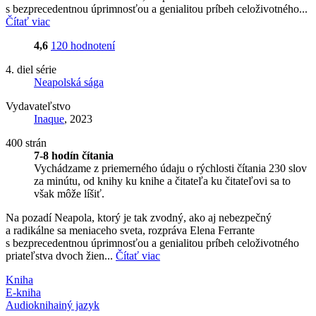
s bezprecedentnou úprimnosťou a genialitou príbeh celoživotného...
Čítať viac
4,6
120 hodnotení
4. diel série
Neapolská sága
Vydavateľstvo
Inaque
, 2023
400 strán
7-8 hodín čítania
Vychádzame z priemerného údaju o rýchlosti čítania 230 slov
za minútu, od knihy ku knihe a čitateľa ku čitateľovi sa to
však môže líšiť.
Na pozadí Neapola, ktorý je tak zvodný, ako aj nebezpečný
a radikálne sa meniaceho sveta, rozpráva Elena Ferrante
s bezprecedentnou úprimnosťou a genialitou príbeh celoživotného
priateľstva dvoch žien...
Čítať viac
Kniha
E-kniha
Audiokniha
iný jazyk