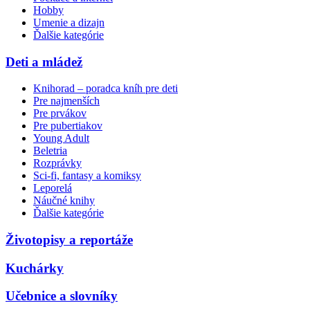
Hobby
Umenie a dizajn
Ďalšie kategórie
Deti a mládež
Knihorad – poradca kníh pre deti
Pre najmenších
Pre prvákov
Pre pubertiakov
Young Adult
Beletria
Rozprávky
Sci-fi, fantasy a komiksy
Leporelá
Náučné knihy
Ďalšie kategórie
Životopisy a reportáže
Kuchárky
Učebnice a slovníky