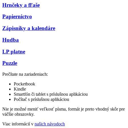
Hrnčeky a fľaše
Papiernictvo
Zápisníky a kalendáre
Hudba
LP platne
Puzzle
Prečítate na zariadeniach:
Pocketbook
Kindle
Smartfón či tablet s príslušnou aplikáciou
Počítač s príslušnou aplikáciou
Nie je možné meniť veľkosť písma, formát je preto vhodný skôr pre
väčšie obrazovky.
Viac informácií v
našich návodoch