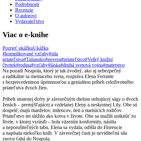
Podrobnosti
Recenzie
O autorovi
Vydavateľstvo
Viac o e-knihe
Pozrieť ukážku
Ukážka
#komplikované vzťahy
#sila
priateľstva
#Taliansko
#nevera
#priateľstvo
#Velký knižní
čtvrtek
#rodina
#vzťahy
#láska
#druhá svetová vojna
#materstvo
Na pozadí Neapola, ktorý je tak zvodný, ako aj nebezpečný
a radikálne sa meniaceho sveta, rozpráva Elena Ferrante
s bezprecedentnou úprimnosťou a genialitou príbeh celoživotného
priateľstva dvoch žien.
Príbeh stratenej dcéry je záverečným dielom strhujúcej ságy o dvoch
ženách – premýšľajúcej a vzdelanej Eleny a neskrotnej Lily. Obe sú
dospelé, majú manželov, milencov, deti a starnúcich rodičov.
Priateľstvo im slúžilo ako kotva v živote. Obe sa snažili uniknúť zo
štvrte, v ktorej vyrástli – bola väzením konformity, násilia
a neporušiteľných tabu. Elena sa vydala, odišla do Florencie
a napísala niekoľko kníh. V záverečnej časti ju neviditeľná sila
znovu ťahá do Neapola.