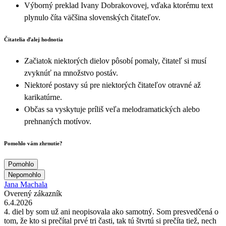
Výborný preklad Ivany Dobrakovovej, vďaka ktorému text
plynulo číta väčšina slovenských čitateľov.
Čitatelia ďalej hodnotia
Začiatok niektorých dielov pôsobí pomaly, čitateľ si musí
zvyknúť na množstvo postáv.
Niektoré postavy sú pre niektorých čitateľov otravné až
karikatúrne.
Občas sa vyskytuje príliš veľa melodramatických alebo
prehnaných motívov.
Pomohlo vám zhrnutie?
Pomohlo
Nepomohlo
Jana Machala
Overený zákazník
6.4.2026
4. diel by som už ani neopisovala ako samotný. Som presvedčená o
tom, že kto si prečítal prvé tri časti, tak tú štvrtú si prečíta tiež, nech