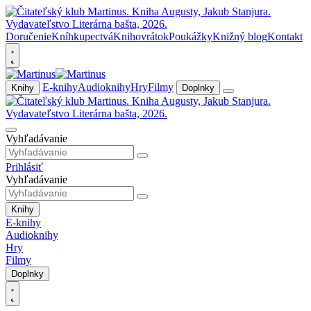
Doručenie
Kníhkupectvá
Knihovrátok
Poukážky
Knižný blog
Kontakt
E-knihy
Audioknihy
Hry
Filmy
Knihy
Doplnky
Vyhľadávanie
Prihlásiť
Vyhľadávanie
Knihy
E-knihy
Audioknihy
Hry
Filmy
Doplnky