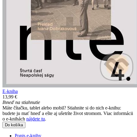
E-kniha
13,99 €
Ihneď na stiahnutie
Máte čítačku, tablet alebo mobil? Stiahnite si do nich e-knihu:
budete ju mať hneď a ešte aj ušetríte život stromom. Viac informácii
o e-knihách
nájdete tu
.
Do košíka
Popis e-knihy