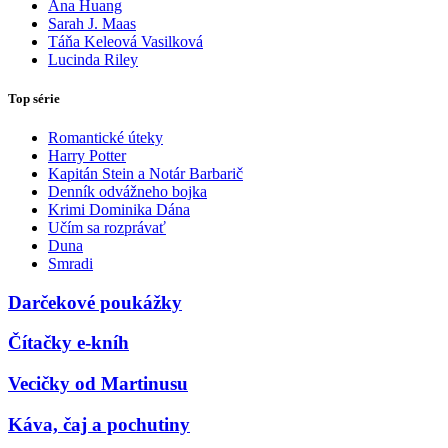
Ana Huang
Sarah J. Maas
Táňa Keleová Vasilková
Lucinda Riley
Top série
Romantické úteky
Harry Potter
Kapitán Stein a Notár Barbarič
Denník odvážneho bojka
Krimi Dominika Dána
Učím sa rozprávať
Duna
Smradi
Darčekové poukážky
Čítačky e-kníh
Vecičky od Martinusu
Káva, čaj a pochutiny