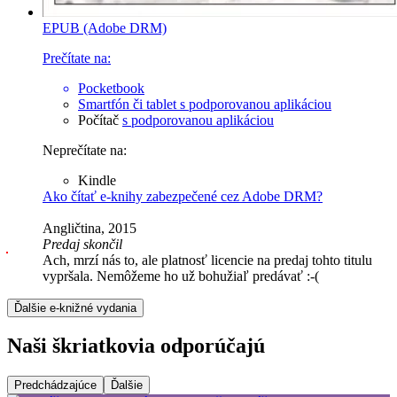
EPUB (Adobe DRM)
Prečítate na:
Pocketbook
Smartfón či tablet
s podporovanou aplikáciou
Počítač
s podporovanou aplikáciou
Neprečítate na:
Kindle
Ako čítať e-knihy zabezpečené cez Adobe DRM?
Angličtina, 2015
Predaj skončil
Ach, mrzí nás to, ale platnosť licencie na predaj tohto titulu
vypršala. Nemôžeme ho už bohužiaľ predávať :-(
Ďalšie e-knižné vydania
Naši škriatkovia odporúčajú
Predchádzajúce
Ďalšie