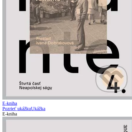
E-kniha
Pozrieť ukážku
Ukážka
E-kniha