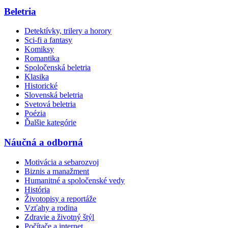
Beletria
Detektívky, trilery a horory
Sci-fi a fantasy
Komiksy
Romantika
Spoločenská beletria
Klasika
Historické
Slovenská beletria
Svetová beletria
Poézia
Ďalšie kategórie
Náučná a odborná
Motivácia a sebarozvoj
Biznis a manažment
Humanitné a spoločenské vedy
História
Životopisy a reportáže
Vzťahy a rodina
Zdravie a životný štýl
Počítače a internet