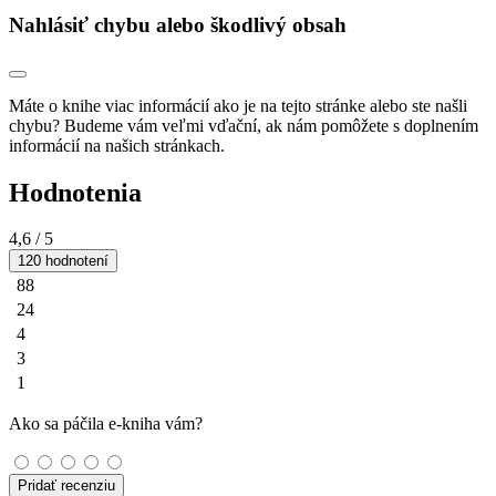
Nahlásiť chybu alebo škodlivý obsah
Máte o knihe viac informácií ako je na tejto stránke alebo ste našli
chybu? Budeme vám veľmi vďační, ak nám pomôžete s doplnením
informácií na našich stránkach.
Hodnotenia
4,6
/ 5
120 hodnotení
88
24
4
3
1
Ako sa páčila e-kniha vám?
Pridať recenziu