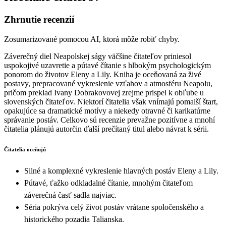
Zhrnutie recenzií
Zosumarizované pomocou AI, ktorá môže robiť chyby.
Záverečný diel Neapolskej ságy väčšine čitateľov priniesol
uspokojivé uzavretie a pútavé čítanie s hlbokým psychologickým
ponorom do životov Eleny a Lily. Kniha je oceňovaná za živé
postavy, prepracované vykreslenie vzťahov a atmosféru Neapolu,
pričom preklad Ivany Dobrakovovej zrejme prispel k obľube u
slovenských čitateľov. Niektorí čitatelia však vnímajú pomalší štart,
opakujúce sa dramatické motívy a niekedy otravné či karikatúrne
správanie postáv. Celkovo sú recenzie prevažne pozitívne a mnohí
čitatelia plánujú autorčin ďalší prečítaný titul alebo návrat k sérii.
Čitatelia oceňujú
Silné a komplexné vykreslenie hlavných postáv Eleny a Lily.
Pútavé, ťažko odkladalné čítanie, mnohým čitateľom
záverečná časť sadla najviac.
Séria pokrýva celý život postáv vrátane spoločenského a
historického pozadia Talianska.