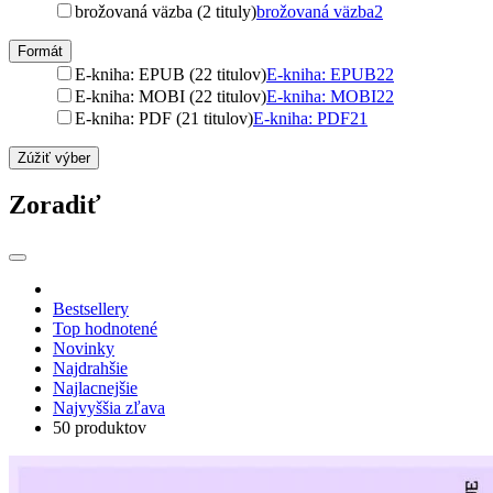
brožovaná väzba (2 tituly)
brožovaná väzba
2
Formát
E-kniha: EPUB (22 titulov)
E-kniha: EPUB
22
E-kniha: MOBI (22 titulov)
E-kniha: MOBI
22
E-kniha: PDF (21 titulov)
E-kniha: PDF
21
Zúžiť výber
Zoradiť
Bestsellery
Top hodnotené
Novinky
Najdrahšie
Najlacnejšie
Najvyššia zľava
50 produktov