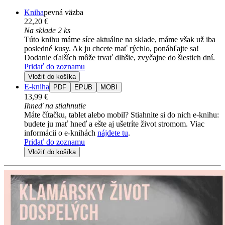
Kniha
pevná väzba
22,20 €
Na sklade 2 ks
Túto knihu máme síce aktuálne na sklade, máme však už iba
posledné kusy. Ak ju chcete mať rýchlo, ponáhľajte sa!
Dodanie ďalších môže trvať dlhšie, zvyčajne do šiestich dní.
Pridať do zoznamu
Vložiť do košíka
E-kniha
PDF
EPUB
MOBI
13,99 €
Ihneď na stiahnutie
Máte čítačku, tablet alebo mobil? Stiahnite si do nich e-knihu:
budete ju mať hneď a ešte aj ušetríte život stromom. Viac
informácii o e-knihách
nájdete tu
.
Pridať do zoznamu
Vložiť do košíka