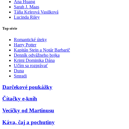
Ana Huang
Sarah J. Maas
Táňa Keleová Vasilková
Lucinda Riley
Top série
Romantické úteky
Harry Potter
Kapitán Stein a Notár Barbarič
Denník odvážneho bojka
Krimi Dominika Dána
Učím sa rozprávať
Duna
Smradi
Darčekové poukážky
Čítačky e-kníh
Vecičky od Martinusu
Káva, čaj a pochutiny