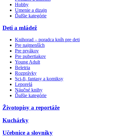
Hobby
Umenie a dizajn
Ďalšie kategórie
Deti a mládež
Knihorad – poradca kníh pre deti
Pre najmenších
Pre prvákov
Pre pubertiakov
Young Adult
Beletria
Rozprávky
Sci-fi, fantasy a komiksy
Leporelá
Náučné knihy
Ďalšie kategórie
Životopisy a reportáže
Kuchárky
Učebnice a slovníky