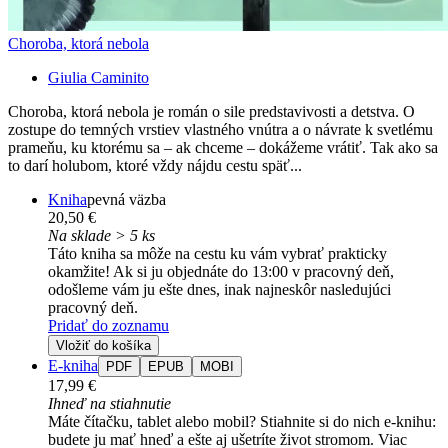
Choroba, ktorá nebola
Giulia Caminito
Choroba, ktorá nebola je román o sile predstavivosti a detstva. O
zostupe do temných vrstiev vlastného vnútra a o návrate k svetlému
prameňu, ku ktorému sa – ak chceme – dokážeme vrátiť. Tak ako sa
to darí holubom, ktoré vždy nájdu cestu späť...
Kniha
pevná väzba
20,50 €
Na sklade > 5 ks
Táto kniha sa môže na cestu ku vám vybrať prakticky
okamžite! Ak si ju objednáte do 13:00 v pracovný deň,
odošleme vám ju ešte dnes, inak najneskôr nasledujúci
pracovný deň.
Pridať do zoznamu
Vložiť do košíka
E-kniha
PDF
EPUB
MOBI
17,99 €
Ihneď na stiahnutie
Máte čítačku, tablet alebo mobil? Stiahnite si do nich e-knihu:
budete ju mať hneď a ešte aj ušetríte život stromom. Viac