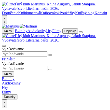
Doručenie
Kníhkupectvá
Knihovrátok
Poukážky
Knižný blog
Kontakt
E-knihy
Audioknihy
Hry
Filmy
Knihy
Doplnky
Vyhľadávanie
Prihlásiť
Vyhľadávanie
Knihy
E-knihy
Audioknihy
Hry
Filmy
Doplnky