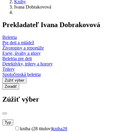
Knihy
Ivana Dobrakovová
Prekladateľ Ivana Dobrakovová
Beletria
Pre deti a mládež
Životopisy a reportáže
Eseje, úvahy a glosy
Beletria pre deti
Detektívky, trilery a horory
Trilery
Spoločenská beletria
Zúžiť výber
Zoradiť
Zúžiť výber
Typ
kniha (28 titulov)
kniha
28