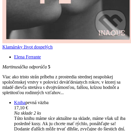
Klamársky život dospelých
Elena Ferrante
Martinusáčka odporúča
5
Viac ako tristo strán príbehu z prostredia strednej neapolskej
spoločenskej vrstvy v polovici deväťdesiatych rokov, v ktorej sa
mladé dievča stretáva s dvojtvárnosťou, falšou, krízou hodnôt a
spletitosťou rodinných vzťahov...
Kniha
pevná väzba
17,10 €
Na sklade 2 ks
Túto knihu máme síce aktuálne na sklade, máme však už iba
posledné kusy. Ak ju chcete mať rýchlo, ponáhľajte sa!
Dodanie ďalších môže trvať dlhšie, zvyčajne do šiestich dní.