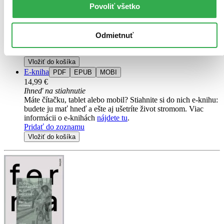
Povoliť všetko
Na sklade > 5 ks
Táto kniha sa môže na cestu ku vám vybrať prakticky
okamžite! Ak si ju objednáte do 13:00 v pracovný deň,
odošleme vám ju ešte dnes, inak najneskôr nasledujúci
Odmietnuť
pracovný deň.
Pridať do zoznamu
Vložiť do košíka
E-kniha
PDF
EPUB
MOBI
14,99 €
Ihneď na stiahnutie
Máte čítačku, tablet alebo mobil? Stiahnite si do nich e-knihu:
budete ju mať hneď a ešte aj ušetríte život stromom. Viac
informácii o e-knihách
nájdete tu
.
Pridať do zoznamu
Vložiť do košíka