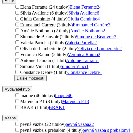
Autor
Elena Ferrante (24 titulov)
Elena Ferrante
24
Silvia Avallone (6 titulov)
Silvia Avallone
6
Giulia Caminito (4 tituly)
Giulia Caminito
4
Emmanuel Carrère (3 tituly)
Emmanuel Carrère
3
Amélie Nothomb (2 tituly)
Amélie Nothomb
2
Simone de Beauvoir (2 tituly)
Simone de Beauvoir
2
Valeria Parrella (2 tituly)
Valeria Parrella
2
Olivia de Lamberterie (2 tituly)
Olivia de Lamberterie
2
Veronica Raimo (2 tituly)
Veronica Raimo
2
Antoine Laurain (1 titul)
Antoine Laurain
1
Simona Vinci (1 titul)
Simona Vinci
1
Constance Debre (1 titul)
Constance Debre
1
Ďalšie možnosti
Vydavateľstvo
Inaque (46 titulov)
Inaque
46
Marenčin PT (3 tituly)
Marenčin PT
3
BRAK (1 titul)
BRAK
1
Väzba
pevná väzba (22 titulov)
pevná väzba
22
pevná väzba s prebalom (4 tituly)
pevná väzba s prebalom
4