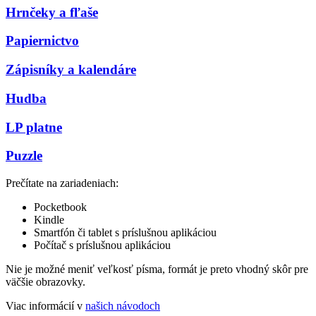
Hrnčeky a fľaše
Papiernictvo
Zápisníky a kalendáre
Hudba
LP platne
Puzzle
Prečítate na zariadeniach:
Pocketbook
Kindle
Smartfón či tablet s príslušnou aplikáciou
Počítač s príslušnou aplikáciou
Nie je možné meniť veľkosť písma, formát je preto vhodný skôr pre
väčšie obrazovky.
Viac informácií v
našich návodoch