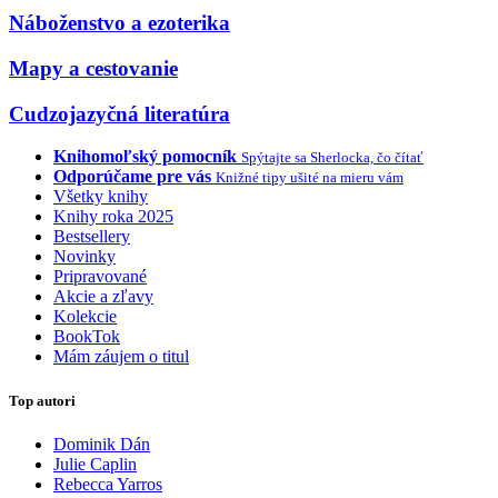
Náboženstvo a ezoterika
Mapy a cestovanie
Cudzojazyčná literatúra
Knihomoľský pomocník
Spýtajte sa Sherlocka, čo čítať
Odporúčame pre vás
Knižné tipy ušité na mieru vám
Všetky knihy
Knihy roka 2025
Bestsellery
Novinky
Pripravované
Akcie a zľavy
Kolekcie
BookTok
Mám záujem o titul
Top autori
Dominik Dán
Julie Caplin
Rebecca Yarros