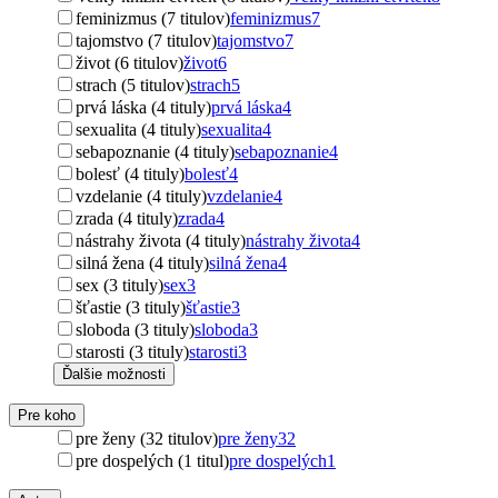
feminizmus (7 titulov)
feminizmus
7
tajomstvo (7 titulov)
tajomstvo
7
život (6 titulov)
život
6
strach (5 titulov)
strach
5
prvá láska (4 tituly)
prvá láska
4
sexualita (4 tituly)
sexualita
4
sebapoznanie (4 tituly)
sebapoznanie
4
bolesť (4 tituly)
bolesť
4
vzdelanie (4 tituly)
vzdelanie
4
zrada (4 tituly)
zrada
4
nástrahy života (4 tituly)
nástrahy života
4
silná žena (4 tituly)
silná žena
4
sex (3 tituly)
sex
3
šťastie (3 tituly)
šťastie
3
sloboda (3 tituly)
sloboda
3
starosti (3 tituly)
starosti
3
Ďalšie možnosti
Pre koho
pre ženy (32 titulov)
pre ženy
32
pre dospelých (1 titul)
pre dospelých
1