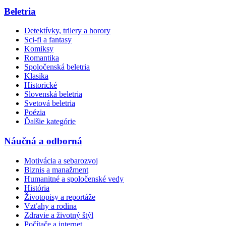
Beletria
Detektívky, trilery a horory
Sci-fi a fantasy
Komiksy
Romantika
Spoločenská beletria
Klasika
Historické
Slovenská beletria
Svetová beletria
Poézia
Ďalšie kategórie
Náučná a odborná
Motivácia a sebarozvoj
Biznis a manažment
Humanitné a spoločenské vedy
História
Životopisy a reportáže
Vzťahy a rodina
Zdravie a životný štýl
Počítače a internet