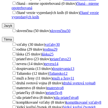
čítaná - mierne opotrebovaná (0 titulov)
čítaná - mierne
opotrebovaná
čítané verzie vypredaných kníh (0 titulov)
čítané verzie
vypredaných kníh
Jazyk
slovenčina (50 titulov)
slovenčina
50
Téma
vzťahy (30 titulov)
vzťahy
30
rodina (29 titulov)
rodina
29
láska (25 titulov)
láska
25
priateľstvo (23 titulov)
priateľstvo
23
nevera (14 titulov)
nevera
14
dospievania (13 titulov)
dospievania
13
Taliansko (12 titulov)
Taliansko
12
muži a ženy (11 titulov)
muži a ženy
11
druhá svetová vojna (8 titulov)
druhá svetová vojna
8
materstvo (8 titulov)
materstvo
8
priateľky (8 titulov)
priateľky
8
sila priateľstva (8 titulov)
sila priateľstva
8
komplikované vzťahy (8 titulov)
komplikované vzťahy
8
Velký knižní čtvrtek (8 titulov)
Velký knižní čtvrtek
8