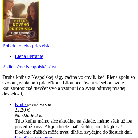
Príbeh nového priezviska
Elena Ferrante
2. diel série
Neapolská sága
Druhá kniha z Neapolskej ságy začína vo chvíli, keď Elena spolu so
svojou „geniálnou priateľkou“ Lilou nechávajú za sebou svoje
klaustrofobické dievčenstvo a vstupujú do sveta búrlivej mladej
dospelosti, ...
Kniha
pevná väzba
22,20 €
Na sklade 2 ks
Túto knihu máme síce aktuálne na sklade, máme však už iba
posledné kusy. Ak ju chcete mať rýchlo, ponáhľajte sa!
Dodanie ďalších môže trvať dlhšie, zvyčajne do šiestich dní.
Pridať do zoznamu