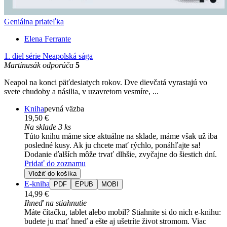
Geniálna priateľka
Elena Ferrante
1. diel série
Neapolská sága
Martinusák odporúča
5
Neapol na konci päťdesiatych rokov. Dve dievčatá vyrastajú vo
svete chudoby a násilia, v uzavretom vesmíre, ...
Kniha
pevná väzba
19,50 €
Na sklade 3 ks
Túto knihu máme síce aktuálne na sklade, máme však už iba
posledné kusy. Ak ju chcete mať rýchlo, ponáhľajte sa!
Dodanie ďalších môže trvať dlhšie, zvyčajne do šiestich dní.
Pridať do zoznamu
Vložiť do košíka
E-kniha
PDF
EPUB
MOBI
14,99 €
Ihneď na stiahnutie
Máte čítačku, tablet alebo mobil? Stiahnite si do nich e-knihu:
budete ju mať hneď a ešte aj ušetríte život stromom. Viac