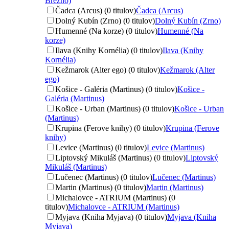
Brezno)
Čadca (Arcus) (0 titulov)
Čadca (Arcus)
Dolný Kubín (Zrno) (0 titulov)
Dolný Kubín (Zrno)
Humenné (Na korze) (0 titulov)
Humenné (Na
korze)
Ilava (Knihy Kornélia) (0 titulov)
Ilava (Knihy
Kornélia)
Kežmarok (Alter ego) (0 titulov)
Kežmarok (Alter
ego)
Košice - Galéria (Martinus) (0 titulov)
Košice -
Galéria (Martinus)
Košice - Urban (Martinus) (0 titulov)
Košice - Urban
(Martinus)
Krupina (Ferove knihy) (0 titulov)
Krupina (Ferove
knihy)
Levice (Martinus) (0 titulov)
Levice (Martinus)
Liptovský Mikuláš (Martinus) (0 titulov)
Liptovský
Mikuláš (Martinus)
Lučenec (Martinus) (0 titulov)
Lučenec (Martinus)
Martin (Martinus) (0 titulov)
Martin (Martinus)
Michalovce - ATRIUM (Martinus) (0
titulov)
Michalovce - ATRIUM (Martinus)
Myjava (Kniha Myjava) (0 titulov)
Myjava (Kniha
Myjava)