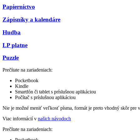
Papiernictvo
Zápisníky a kalendáre
Hudba
LP platne
Puzzle
Prečítate na zariadeniach:
Pocketbook
Kindle
Smartfón či tablet s príslušnou aplikáciou
Počítač s príslušnou aplikáciou
Nie je možné meniť veľkosť písma, formát je preto vhodný skôr pre 
Viac informácií v
našich návodoch
Prečítate na zariadeniach:
Pocketbook