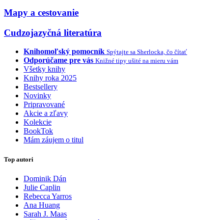
Mapy a cestovanie
Cudzojazyčná literatúra
Knihomoľský pomocník
Spýtajte sa Sherlocka, čo čítať
Odporúčame pre vás
Knižné tipy ušité na mieru vám
Všetky knihy
Knihy roka 2025
Bestsellery
Novinky
Pripravované
Akcie a zľavy
Kolekcie
BookTok
Mám záujem o titul
Top autori
Dominik Dán
Julie Caplin
Rebecca Yarros
Ana Huang
Sarah J. Maas