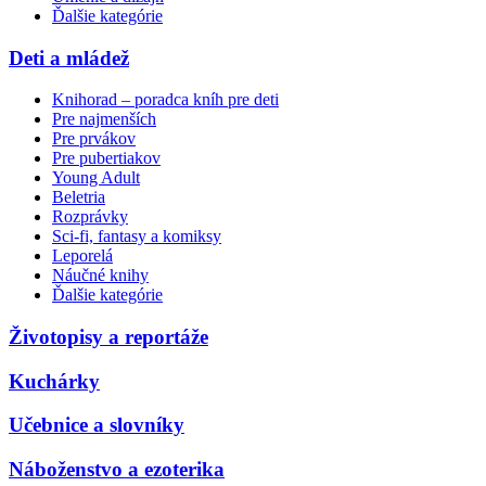
Ďalšie kategórie
Deti a mládež
Knihorad – poradca kníh pre deti
Pre najmenších
Pre prvákov
Pre pubertiakov
Young Adult
Beletria
Rozprávky
Sci-fi, fantasy a komiksy
Leporelá
Náučné knihy
Ďalšie kategórie
Životopisy a reportáže
Kuchárky
Učebnice a slovníky
Náboženstvo a ezoterika