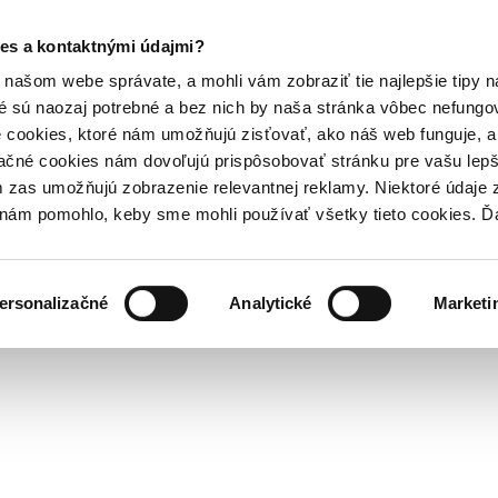
es a kontaktnými údajmi?
našom webe správate, a mohli vám zobraziť tie najlepšie tipy n
é sú naozaj potrebné a bez nich by naša stránka vôbec nefung
 cookies, ktoré nám umožňujú zisťovať, ako náš web funguje, a 
ačné cookies nám dovoľujú prispôsobovať stránku pre vašu lepši
zas umožňujú zobrazenie relevantnej reklamy. Niektoré údaje z
y nám pomohlo, keby sme mohli používať všetky tieto cookies. 
ersonalizačné
Analytické
Marketi