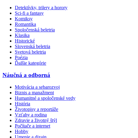
Detektívky, trilery a horory
Sci-fi a fantasy
Komiksy
Romantika
Spoločenská beletria
Klasika
Historické
Slovenská beletria
Svetová beletria
Poézia
Ďalšie kategórie
Náučná a odborná
Motivácia a sebarozvoj
Biznis a manažment
Humanitné a spoločenské vedy
História
Životopisy a reportáže
Vzťahy a rodina
Zdravie a životný štýl
Počítače a internet
Hobby
Umenie a dizajn