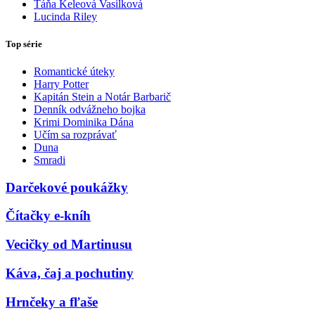
Táňa Keleová Vasilková
Lucinda Riley
Top série
Romantické úteky
Harry Potter
Kapitán Stein a Notár Barbarič
Denník odvážneho bojka
Krimi Dominika Dána
Učím sa rozprávať
Duna
Smradi
Darčekové poukážky
Čítačky e-kníh
Vecičky od Martinusu
Káva, čaj a pochutiny
Hrnčeky a fľaše