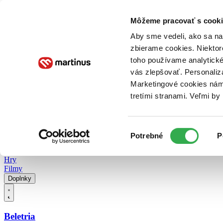
Doručenie
Kníhkupectvá
Knihovrátok
Poukážky
Knižný blog
Kontakt
Môžeme pracovať s cooki
Aby sme vedeli, ako sa na 
zbierame cookies. Niektor
E-knihy
Audioknihy
Hry
Filmy
Knihy
Doplnky
toho používame analytické
vás zlepšovať. Personaliz
Vyhľadávanie
Marketingové cookies nám 
tretími stranami. Veľmi b
Prihlásiť
Vyhľadávanie
Výber
Knihy
Potrebné
P
súhlasu
E-knihy
Audioknihy
Hry
Filmy
Doplnky
Beletria