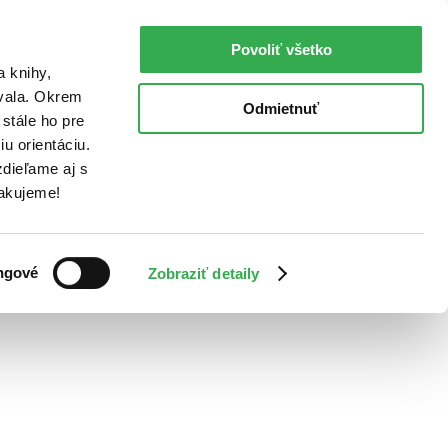
Povoliť všetko
a knihy,
ovala. Okrem
Odmietnuť
stále ho pre
u orientáciu.
dieľame aj s
Ďakujeme!
ngové
Zobraziť detaily