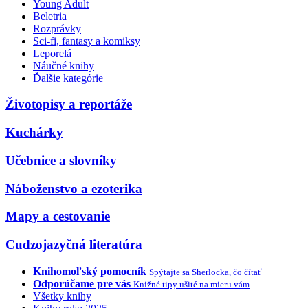
Young Adult
Beletria
Rozprávky
Sci-fi, fantasy a komiksy
Leporelá
Náučné knihy
Ďalšie kategórie
Životopisy a reportáže
Kuchárky
Učebnice a slovníky
Náboženstvo a ezoterika
Mapy a cestovanie
Cudzojazyčná literatúra
Knihomoľský pomocník
Spýtajte sa Sherlocka, čo čítať
Odporúčame pre vás
Knižné tipy ušité na mieru vám
Všetky knihy