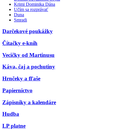
Krimi Dominika Dána
Učím sa rozprávať
Duna
Smradi
Darčekové poukážky
Čítačky e-kníh
Vecičky od Martinusu
Káva, čaj a pochutiny
Hrnčeky a fľaše
Papiernictvo
Zápisníky a kalendáre
Hudba
LP platne