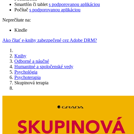
Smartfón či tablet
s podporovanou aplikáciou
Počítač
s podporovanou aplikáciou
Neprečítate na:
Kindle
Ako čítať e-knihy zabezpečené cez Adobe DRM?
Knihy
Odborné a náučné
Humanitné a spoločenské vedy
Psychológia
Psychoterapia
Skupinová terapia