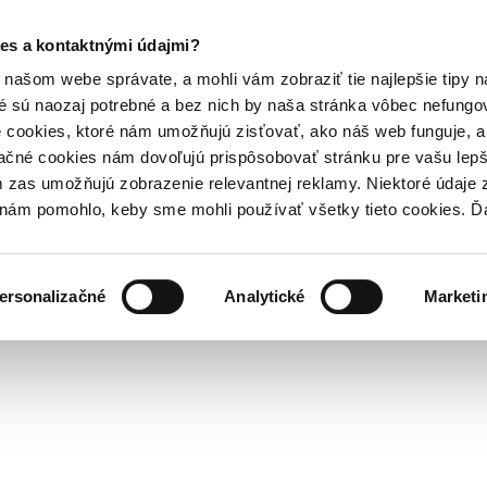
es a kontaktnými údajmi?
našom webe správate, a mohli vám zobraziť tie najlepšie tipy n
é sú naozaj potrebné a bez nich by naša stránka vôbec nefung
 cookies, ktoré nám umožňujú zisťovať, ako náš web funguje, a 
ačné cookies nám dovoľujú prispôsobovať stránku pre vašu lepši
zas umožňujú zobrazenie relevantnej reklamy. Niektoré údaje z
y nám pomohlo, keby sme mohli používať všetky tieto cookies. 
ersonalizačné
Analytické
Marketi