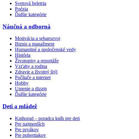
Svetová beletria
Poézia
Ďalšie kategórie
Náučná a odborná
Motivácia a sebarozvoj
Biznis a manažment
Humanitné a spoločenské vedy
História
Životopisy a reportáže
Vzťahy a rodina
Zdravie a životný štýl
Počítače a internet
Hobby
Umenie a dizajn
Ďalšie kategórie
Deti a mládež
Knihorad – poradca kníh pre deti
Pre najmenších
Pre prvákov
Pre pubertiakov