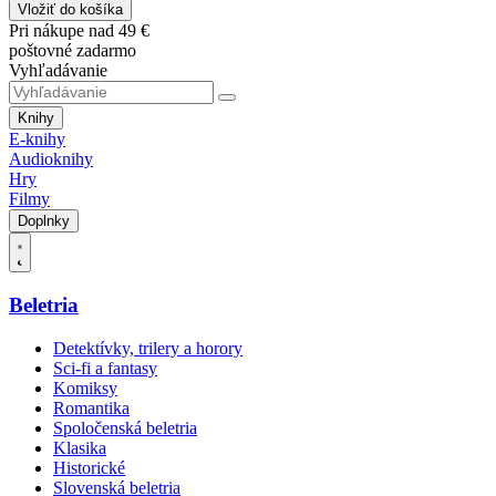
Vložiť do košíka
Pri nákupe nad 49 €
poštovné zadarmo
Vyhľadávanie
Knihy
E-knihy
Audioknihy
Hry
Filmy
Doplnky
Beletria
Detektívky, trilery a horory
Sci-fi a fantasy
Komiksy
Romantika
Spoločenská beletria
Klasika
Historické
Slovenská beletria