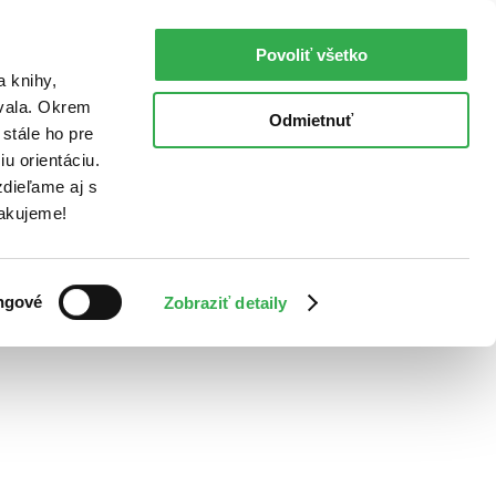
Povoliť všetko
a knihy,
ovala. Okrem
Odmietnuť
stále ho pre
u orientáciu.
dieľame aj s
Ďakujeme!
ngové
Zobraziť detaily