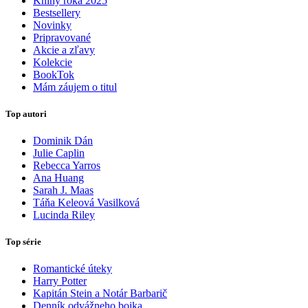
Knihy roka 2025
Bestsellery
Novinky
Pripravované
Akcie a zľavy
Kolekcie
BookTok
Mám záujem o titul
Top autori
Dominik Dán
Julie Caplin
Rebecca Yarros
Ana Huang
Sarah J. Maas
Táňa Keleová Vasilková
Lucinda Riley
Top série
Romantické úteky
Harry Potter
Kapitán Stein a Notár Barbarič
Denník odvážneho bojka