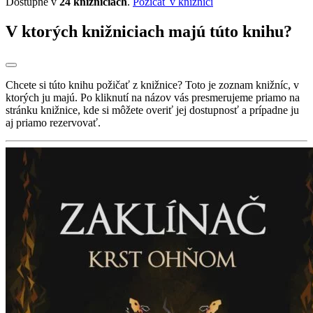
Dostupné v
24 knižniciach
.
Požičať v knižnici
V ktorých knižniciach majú túto knihu?
Chcete si túto knihu požičať z knižnice? Toto je zoznam knižníc, v
ktorých ju majú. Po kliknutí na názov vás presmerujeme priamo na
stránku knižnice, kde si môžete overiť jej dostupnosť a prípadne ju
aj priamo rezervovať.