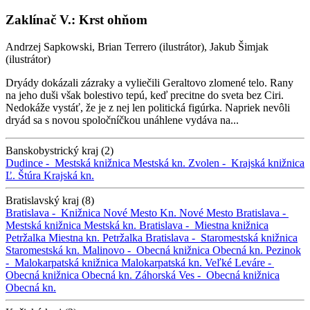
Zaklínač V.: Krst ohňom
Andrzej Sapkowski, Brian Terrero (ilustrátor), Jakub Šimjak
(ilustrátor)
Dryády dokázali zázraky a vyliečili Geraltovo zlomené telo. Rany
na jeho duši však bolestivo tepú, keď precitne do sveta bez Ciri.
Nedokáže vystáť, že je z nej len politická figúrka. Napriek nevôli
dryád sa s novou spoločníčkou unáhlene vydáva na...
Banskobystrický kraj (2)
Dudince -
Mestská knižnica
Mestská kn.
Zvolen -
Krajská knižnica
Ľ. Štúra
Krajská kn.
Bratislavský kraj (8)
Bratislava -
Knižnica Nové Mesto
Kn. Nové Mesto
Bratislava -
Mestská knižnica
Mestská kn.
Bratislava -
Miestna knižnica
Petržalka
Miestna kn. Petržalka
Bratislava -
Staromestská knižnica
Staromestská kn.
Malinovo -
Obecná knižnica
Obecná kn.
Pezinok
-
Malokarpatská knižnica
Malokarpatská kn.
Veľké Leváre -
Obecná knižnica
Obecná kn.
Záhorská Ves -
Obecná knižnica
Obecná kn.