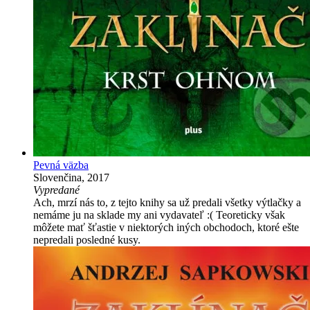
Pevná väzba
Slovenčina, 2017
Vypredané
Ach, mrzí nás to, z tejto knihy sa už predali všetky výtlačky a
nemáme ju na sklade my ani vydavateľ :( Teoreticky však
môžete mať šťastie v niektorých iných obchodoch, ktoré ešte
nepredali posledné kusy.