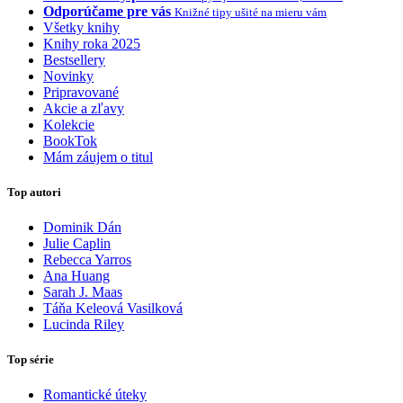
Odporúčame pre vás
Knižné tipy ušité na mieru vám
Všetky knihy
Knihy roka 2025
Bestsellery
Novinky
Pripravované
Akcie a zľavy
Kolekcie
BookTok
Mám záujem o titul
Top autori
Dominik Dán
Julie Caplin
Rebecca Yarros
Ana Huang
Sarah J. Maas
Táňa Keleová Vasilková
Lucinda Riley
Top série
Romantické úteky