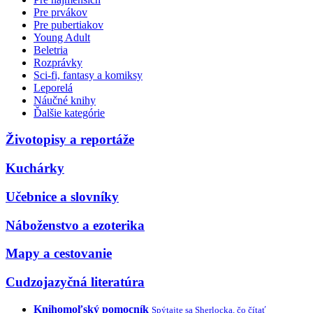
Pre prvákov
Pre pubertiakov
Young Adult
Beletria
Rozprávky
Sci-fi, fantasy a komiksy
Leporelá
Náučné knihy
Ďalšie kategórie
Životopisy a reportáže
Kuchárky
Učebnice a slovníky
Náboženstvo a ezoterika
Mapy a cestovanie
Cudzojazyčná literatúra
Knihomoľský pomocník
Spýtajte sa Sherlocka, čo čítať