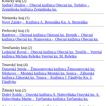
Košický kraj (2)
Spišský Hrušov -
Obecná knižnica
Obecná kn.
Trebišov -
Zemplínska knižnica
Zemplínska kn.
Nitriansky kraj (1)
Nové Zámky -
Knižnica A. Bernoláka
Kn. A. Bernoláka
Prešovský kraj (3)
Bardejov -
Okresná knižnica
Okresná kn.
Hertník -
Obecná
knižnica
Obecná kn.
Hranovnica -
Obecná knižnica
Obecná kn.
Trenčiansky kraj (2)
Lednické Rovne -
Obecná knižnica
Obecná kn.
Trenčín -
Verejná
knižnica Michala Rešetku
Verejná kn. M. Rešetku
Trnavský kraj (4)
Dunajská Streda -
Žitnoostrovská knižnica
Žitnoostrovská kn.
Hlohovec -
Mestská knižnica
Mestská kn.
Senica -
Záhorská
knižnica
Záhorská kn.
Trnava -
Knižnica J. Fándlyho
Kn. J.
Fándlyho
Žilinský kraj (2)
Dolný Kubín -
Oravská knižnica A. Habovštiaka
Oravská kn. A.
Habovštiaka
Martin -
Turčianska knižnica
Turčianska kn.