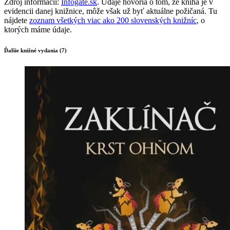
Zdroj informácií:
Infogate.sk
. Údaje hovoria o tom, že kniha je v
evidencii danej knižnice, môže však už byť aktuálne požičaná. Tu
nájdete
zoznam všetkých viac ako 200 slovenských knižníc
, o
ktorých máme údaje.
Ďalšie knižné vydania (7)