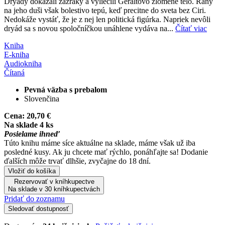
Dryády dokázali zázraky a vyliečili Geraltovo zlomené telo. Rany
na jeho duši však bolestivo tepú, keď precitne do sveta bez Ciri.
Nedokáže vystáť, že je z nej len politická figúrka. Napriek nevôli
dryád sa s novou spoločníčkou unáhlene vydáva na...
Čítať viac
Kniha
E-kniha
Audiokniha
Čítaná
Pevná väzba s prebalom
Slovenčina
Cena:
20,70 €
Na sklade 4 ks
Posielame ihneď
Túto knihu máme síce aktuálne na sklade, máme však už iba
posledné kusy. Ak ju chcete mať rýchlo, ponáhľajte sa! Dodanie
ďalších môže trvať dlhšie, zvyčajne do 18 dní.
Vložiť do košíka
Rezervovať v kníhkupectve
Na sklade v 30 kníhkupectvách
Pridať do zoznamu
Sledovať dostupnosť