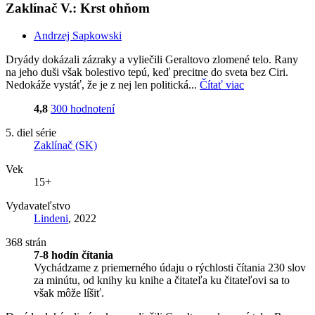
Zaklínač V.: Krst ohňom
Andrzej Sapkowski
Dryády dokázali zázraky a vyliečili Geraltovo zlomené telo. Rany
na jeho duši však bolestivo tepú, keď precitne do sveta bez Ciri.
Nedokáže vystáť, že je z nej len politická...
Čítať viac
4,8
300 hodnotení
5. diel série
Zaklínač (SK)
Vek
15+
Vydavateľstvo
Lindeni
, 2022
368 strán
7-8 hodín čítania
Vychádzame z priemerného údaju o rýchlosti čítania 230 slov
za minútu, od knihy ku knihe a čitateľa ku čitateľovi sa to
však môže líšiť.