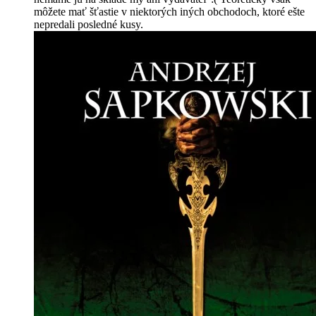
môžete mať šťastie v niektorých iných obchodoch, ktoré ešte
nepredali posledné kusy.