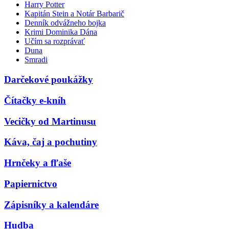
Harry Potter
Kapitán Stein a Notár Barbarič
Denník odvážneho bojka
Krimi Dominika Dána
Učím sa rozprávať
Duna
Smradi
Darčekové poukážky
Čítačky e-kníh
Vecičky od Martinusu
Káva, čaj a pochutiny
Hrnčeky a fľaše
Papiernictvo
Zápisníky a kalendáre
Hudba