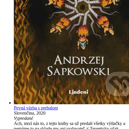
Pevná väzba s prebalom
Slovenčina, 2020
Vypredané
Ach, mrzí nás to, z tejto knihy sa už predali všetky výtlačky a
nemáme ju na sklade my ani vydavateľ :( Teoreticky však