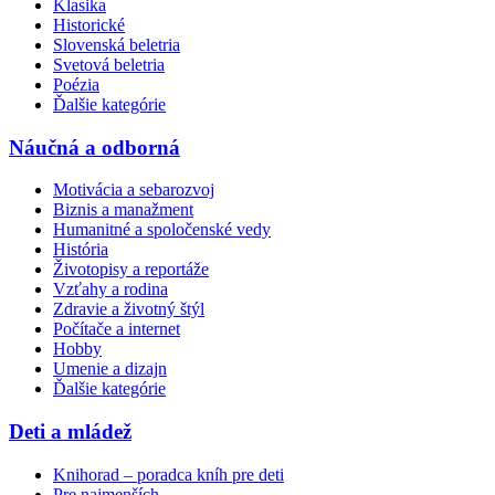
Klasika
Historické
Slovenská beletria
Svetová beletria
Poézia
Ďalšie kategórie
Náučná a odborná
Motivácia a sebarozvoj
Biznis a manažment
Humanitné a spoločenské vedy
História
Životopisy a reportáže
Vzťahy a rodina
Zdravie a životný štýl
Počítače a internet
Hobby
Umenie a dizajn
Ďalšie kategórie
Deti a mládež
Knihorad – poradca kníh pre deti
Pre najmenších