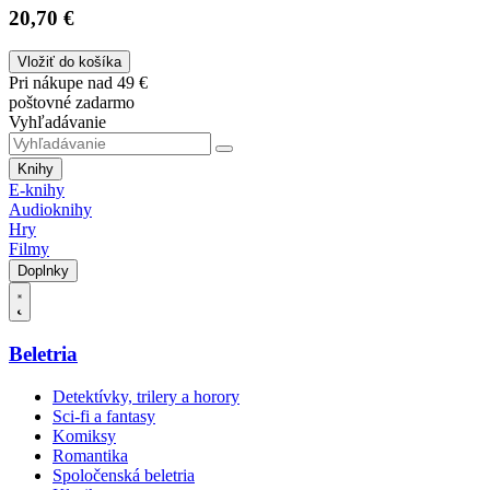
20,70 €
Vložiť do košíka
Pri nákupe nad 49 €
poštovné zadarmo
Vyhľadávanie
Knihy
E-knihy
Audioknihy
Hry
Filmy
Doplnky
Beletria
Detektívky, trilery a horory
Sci-fi a fantasy
Komiksy
Romantika
Spoločenská beletria