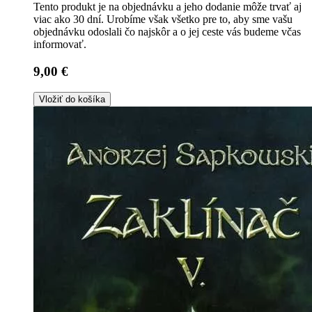
Tento produkt je na objednávku a jeho dodanie môže trvať aj
viac ako 30 dní. Urobíme však všetko pre to, aby sme vašu
objednávku odoslali čo najskôr a o jej ceste vás budeme včas
informovať.
9,00 €
Vložiť do košíka