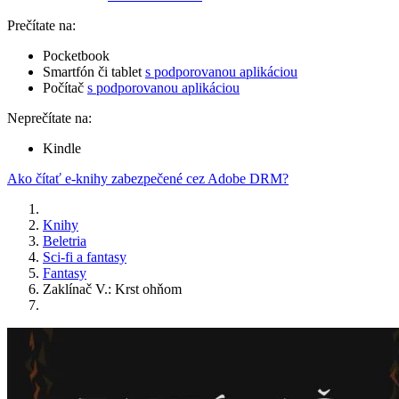
Prečítate na:
Pocketbook
Smartfón či tablet
s podporovanou aplikáciou
Počítač
s podporovanou aplikáciou
Neprečítate na:
Kindle
Ako čítať e-knihy zabezpečené cez Adobe DRM?
Knihy
Beletria
Sci-fi a fantasy
Fantasy
Zaklínač V.: Krst ohňom