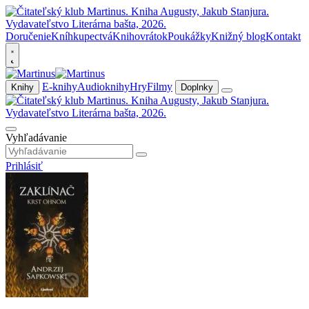
Doručenie
Kníhkupectvá
Knihovrátok
Poukážky
Knižný blog
Kontakt
E-knihy
Audioknihy
Hry
Filmy
Knihy
Doplnky
Vyhľadávanie
Prihlásiť