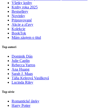
Všetky knihy
Knihy roka 2025
Bestsellery
Novinky
Pripravované
Akcie a zľavy
Kolekcie
BookTok
Mám záujem o titul
Top autori
Dominik Dán
Julie Caplin
Rebecca Yarros
Ana Huang
Sarah J. Maas
Táňa Keleová Vasilková
Lucinda Riley
Top série
Romantické úteky
Harry Potter