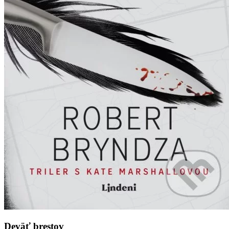
Deväť brestov