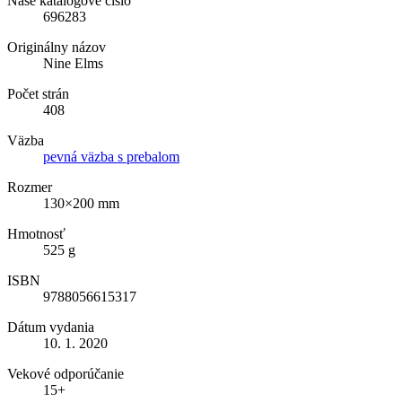
Naše katalógové číslo
696283
Originálny názov
Nine Elms
Počet strán
408
Väzba
pevná väzba s prebalom
Rozmer
130×200 mm
Hmotnosť
525 g
ISBN
9788056615317
Dátum vydania
10. 1. 2020
Vekové odporúčanie
15+