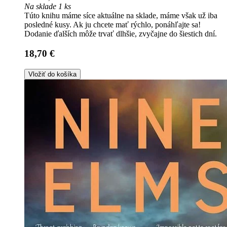
Na sklade 1 ks
Túto knihu máme síce aktuálne na sklade, máme však už iba
posledné kusy. Ak ju chcete mať rýchlo, ponáhľajte sa!
Dodanie ďalších môže trvať dlhšie, zvyčajne do šiestich dní.
18,70 €
Vložiť do košíka