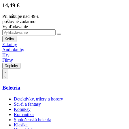
14,49 €
Pri nákupe nad 49 €
poštovné zadarmo
Vyhľadávanie
Knihy
E-knihy
Audioknihy
Hry
Filmy
Doplnky
Beletria
Detektívky, trilery a horory
Sci-fi a fantasy
Komiksy
Romantika
Spoločenská beletria
Klasika