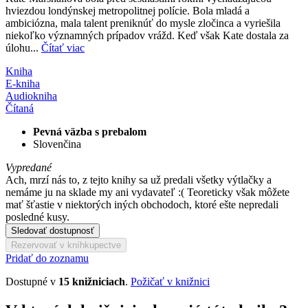
hviezdou londýnskej metropolitnej polície. Bola mladá a
ambiciózna, mala talent preniknúť do mysle zločinca a vyriešila
niekoľko významných prípadov vrážd. Keď však Kate dostala za
úlohu...
Čítať viac
Kniha
E-kniha
Audiokniha
Čítaná
Pevná väzba s prebalom
Slovenčina
Vypredané
Ach, mrzí nás to, z tejto knihy sa už predali všetky výtlačky a
nemáme ju na sklade my ani vydavateľ :( Teoreticky však môžete
mať šťastie v niektorých iných obchodoch, ktoré ešte nepredali
posledné kusy.
Sledovať dostupnosť
Rezervovať v kníhkupectve
Pridať do zoznamu
Dostupné v
15 knižniciach
.
Požičať v knižnici