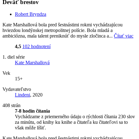
Deväť brestov
Robert Bryndza
Kate Marshallová bola pred šestnástimi rokmi vychádzajúcou
hviezdou londýnskej metropolitnej polície. Bola mladá a
ambiciózna, mala talent preniknúť do mysle zločinca a...
Čítať viac
4,5
102 hodnotení
1. diel série
Kate Marshallová
Vek
15+
Vydavateľstvo
Lindeni
, 2020
408 strán
7-8 hodín čítania
Vychádzame z priemerného údaju o rýchlosti čítania 230 slov
za minútu, od knihy ku knihe a čitateľa ku čitateľovi sa to
však môže líšiť.
Kate Marshallová bola pred šestnástimi rokmi vychádzajúcou