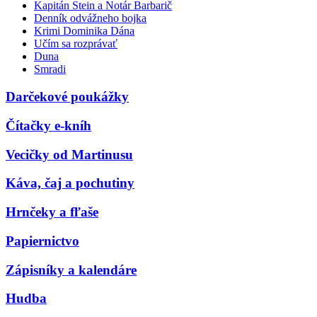
Kapitán Stein a Notár Barbarič
Denník odvážneho bojka
Krimi Dominika Dána
Učím sa rozprávať
Duna
Smradi
Darčekové poukážky
Čítačky e-kníh
Vecičky od Martinusu
Káva, čaj a pochutiny
Hrnčeky a fľaše
Papiernictvo
Zápisníky a kalendáre
Hudba