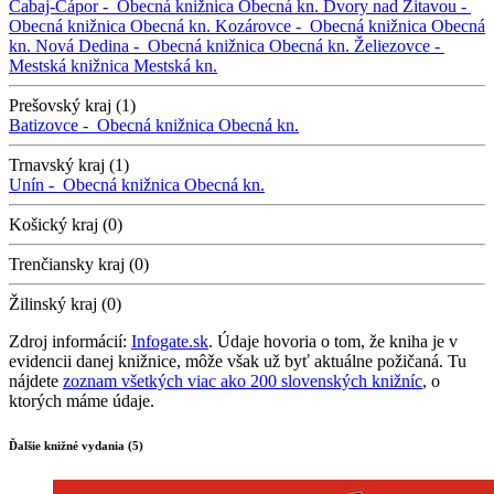
Cabaj-Čápor -
Obecná knižnica
Obecná kn.
Dvory nad Žitavou -
Obecná knižnica
Obecná kn.
Kozárovce -
Obecná knižnica
Obecná
kn.
Nová Dedina -
Obecná knižnica
Obecná kn.
Želiezovce -
Mestská knižnica
Mestská kn.
Prešovský kraj (1)
Batizovce -
Obecná knižnica
Obecná kn.
Trnavský kraj (1)
Unín -
Obecná knižnica
Obecná kn.
Košický kraj (0)
Trenčiansky kraj (0)
Žilinský kraj (0)
Zdroj informácií:
Infogate.sk
. Údaje hovoria o tom, že kniha je v
evidencii danej knižnice, môže však už byť aktuálne požičaná. Tu
nájdete
zoznam všetkých viac ako 200 slovenských knižníc
, o
ktorých máme údaje.
Ďalšie knižné vydania (5)