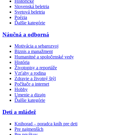
Historické
Slovenská beletria
Svetová beletria
Poézia
Ďalšie kategórie
Náučná a odborná
Motivácia a sebarozvoj
Biznis a manažment
Humanitné a spoločenské vedy
História
Životopisy a reportáže
Vzťahy a rodina
Zdravie a životný štýl
Počítače a internet
Hobby
Umenie a dizajn
Ďalšie kategórie
Deti a mládež
Knihorad – poradca kníh pre deti
Pre najmenších
Pre prvákov