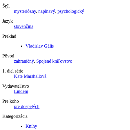
Štýl
mysteriózny
,
napínavý
,
psychologický
Jazyk
slovenčina
Preklad
Vladislav Gális
Pôvod
zahraničný
,
Spojené kráľovstvo
1. diel série
Kate Marshallová
Vydavateľstvo
Lindeni
Pre koho
pre dospelých
Kategorizácia
Knihy