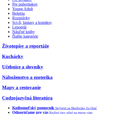
Pre pubertiakov
Young Adult
Beletria
Rozprávky
Sci-fi, fantasy a komiksy
Leporelá
Náučné knihy
Ďalšie kategórie
Životopisy a reportáže
Kuchárky
Učebnice a slovníky
Náboženstvo a ezoterika
Mapy a cestovanie
Cudzojazyčná literatúra
Knihomoľský pomocník
Spýtajte sa Sherlocka, čo čítať
Odporúčame pre vás
Knižné tipy ušité na mieru vám