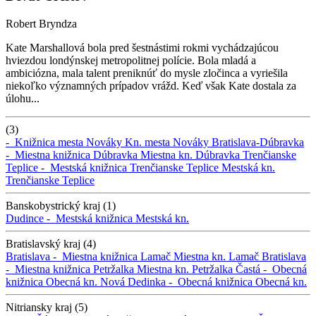
Robert Bryndza
Kate Marshallová bola pred šestnástimi rokmi vychádzajúcou
hviezdou londýnskej metropolitnej polície. Bola mladá a
ambiciózna, mala talent preniknúť do mysle zločinca a vyriešila
niekoľko významných prípadov vrážd. Keď však Kate dostala za
úlohu...
(3)
-
Knižnica mesta Nováky
Kn. mesta Nováky
Bratislava-Dúbravka
-
Miestna knižnica Dúbravka
Miestna kn. Dúbravka
Trenčianske
Teplice -
Mestská knižnica Trenčianske Teplice
Mestská kn.
Trenčianske Teplice
Banskobystrický kraj (1)
Dudince -
Mestská knižnica
Mestská kn.
Bratislavský kraj (4)
Bratislava -
Miestna knižnica Lamač
Miestna kn. Lamač
Bratislava
-
Miestna knižnica Petržalka
Miestna kn. Petržalka
Častá -
Obecná
knižnica
Obecná kn.
Nová Dedinka -
Obecná knižnica
Obecná kn.
Nitriansky kraj (5)