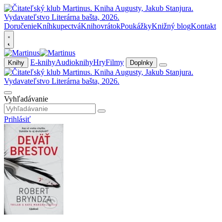
Doručenie
Kníhkupectvá
Knihovrátok
Poukážky
Knižný blog
Kontakt
E-knihy
Audioknihy
Hry
Filmy
Knihy
Doplnky
Vyhľadávanie
Prihlásiť