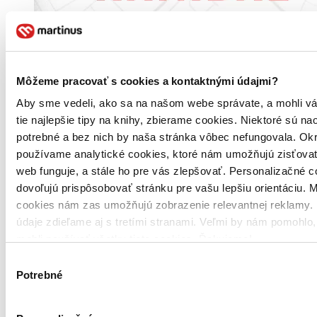
Môžeme pracovať s cookies a kontaktnými údajmi?
Aby sme vedeli, ako sa na našom webe správate, a mohli v
tie najlepšie tipy na knihy, zbierame cookies. Niektoré sú na
potrebné a bez nich by naša stránka vôbec nefungovala. Ok
používame analytické cookies, ktoré nám umožňujú zisťovať
web funguje, a stále ho pre vás zlepšovať. Personalizačné 
dovoľujú prispôsobovať stránku pre vašu lepšiu orientáciu. 
cookies nám zas umožňujú zobrazenie relevantnej reklamy. 
údaje zdieľame aj s tretími stranami. Veľmi by nám pomohlo
mohli používať všetky tieto cookies. Ďakujeme!
Výber
Potrebné
súhlasu