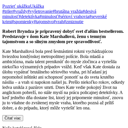
Pozrieť ukážku
Ukážka
#triler
#vraždy
#vyšetrovanie
#brutálna vražda
#desivá
minulosť
#detektívka
#minulosť
#sérioví vrahovia
#severské
krimi
#spomienky
#tajomstvo
#vrah
#zmiznutie
Robert Bryndza je pripravený dobyť svet ďalším bestsellerom.
Predstavuje v ňom Kate Marshallovú, ženu s temným
tajomstvom a so silným zmyslom pre spravodlivosť.
Kate Marshallová bola pred šestnástimi rokmi vychádzajúcou
hviezdou londýnskej metropolitnej polície. Bola mladá a
ambiciózna, mala talent preniknúť do mysle zločinca a vyriešila
niekoľko významných prípadov vrážd. Keď však Kate dostala za
úlohu vypátrať brutálneho sériového vraha, pri hľadaní jej
nepomohol inštinkt ani schopnosť ponoriť sa do sveta krutého
násilia – a vrah si napokon našiel ju. Prešlo niekoľko rokov, odkedy
ledva unikla z pazúrov smrti. Dnes Kate vedie pokojný život na
anglickom pobreží, no stále myslí na prácu policajnej detektívky. A
keď jedného dňa dostane list, ktorý jej pripomenie minulosť, znovu
ju to vtiahne do zvrátenej mysle vraha, ktorého pozná až príliš
dobre, a do prípadu, ktorý môže vyriešiť len ona.
Čítať viac