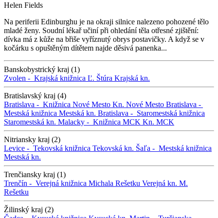
Helen Fields
Na periferii Edinburghu je na okraji silnice nalezeno pohozené tělo
mladé ženy. Soudní lékař učiní při ohledání těla otřesné zjištění:
dívka má z kůže na břiše vyříznutý obrys postavičky. A když se v
kočárku s opuštěným dítětem najde děsivá panenka...
Banskobystrický kraj (1)
Zvolen -
Krajská knižnica Ľ. Štúra
Krajská kn.
Bratislavský kraj (4)
Bratislava -
Knižnica Nové Mesto
Kn. Nové Mesto
Bratislava -
Mestská knižnica
Mestská kn.
Bratislava -
Staromestská knižnica
Staromestská kn.
Malacky -
Knižnica MCK
Kn. MCK
Nitriansky kraj (2)
Levice -
Tekovská knižnica
Tekovská kn.
Šaľa -
Mestská knižnica
Mestská kn.
Trenčiansky kraj (1)
Trenčín -
Verejná knižnica Michala Rešetku
Verejná kn. M.
Rešetku
Žilinský kraj (2)