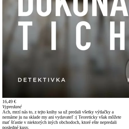
16,49 €
Vypredané
Ach, mrzí nás to, z tejto knihy sa už predali všetky výtlačky a
nemáme ju na sklade my ani vydavateľ :( Teoreticky však môžete
mať šťastie v niektorých iných obchodoch, ktoré ešte nepredali
posledné kusy.