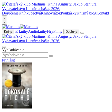
Doručenie
Kníhkupectvá
Knihovrátok
Poukážky
Knižný blog
Kontakt
E-knihy
Audioknihy
Hry
Filmy
Knihy
Doplnky
Vyhľadávanie
Prihlásiť