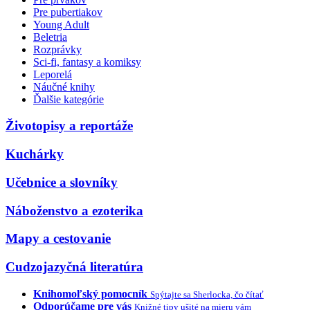
Pre pubertiakov
Young Adult
Beletria
Rozprávky
Sci-fi, fantasy a komiksy
Leporelá
Náučné knihy
Ďalšie kategórie
Životopisy a reportáže
Kuchárky
Učebnice a slovníky
Náboženstvo a ezoterika
Mapy a cestovanie
Cudzojazyčná literatúra
Knihomoľský pomocník
Spýtajte sa Sherlocka, čo čítať
Odporúčame pre vás
Knižné tipy ušité na mieru vám