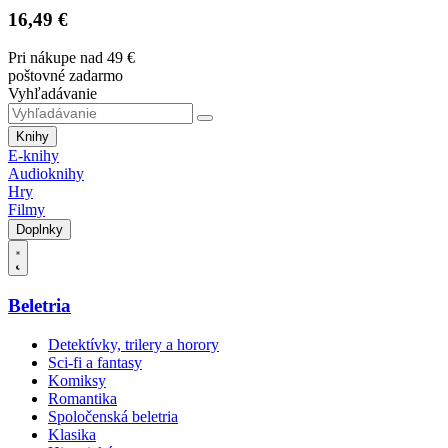
16,49 €
Pri nákupe nad 49 €
poštovné zadarmo
Vyhľadávanie
Knihy
E-knihy
Audioknihy
Hry
Filmy
Doplnky
Beletria
Detektívky, trilery a horory
Sci-fi a fantasy
Komiksy
Romantika
Spoločenská beletria
Klasika