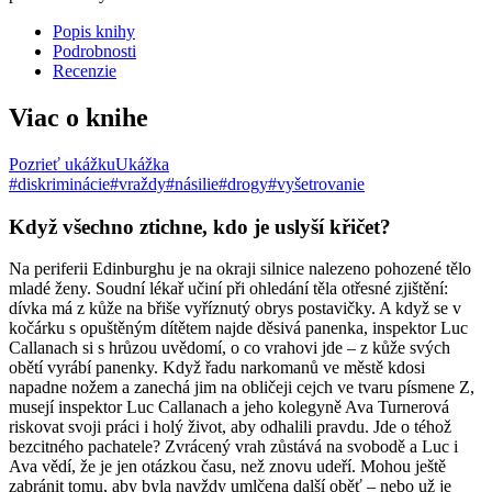
Popis knihy
Podrobnosti
Recenzie
Viac o knihe
Pozrieť ukážku
Ukážka
#diskriminácie
#vraždy
#násilie
#drogy
#vyšetrovanie
Když všechno ztichne, kdo je uslyší křičet?
Na periferii Edinburghu je na okraji silnice nalezeno pohozené tělo
mladé ženy. Soudní lékař učiní při ohledání těla otřesné zjištění:
dívka má z kůže na břiše vyříznutý obrys postavičky. A když se v
kočárku s opuštěným dítětem najde děsivá panenka, inspektor Luc
Callanach si s hrůzou uvědomí, o co vrahovi jde – z kůže svých
obětí vyrábí panenky. Když řadu narkomanů ve městě kdosi
napadne nožem a zanechá jim na obličeji cejch ve tvaru písmene Z,
musejí inspektor Luc Callanach a jeho kolegyně Ava Turnerová
riskovat svoji práci i holý život, aby odhalili pravdu. Jde o téhož
bezcitného pachatele? Zvrácený vrah zůstává na svobodě a Luc i
Ava vědí, že je jen otázkou času, než znovu udeří. Mohou ještě
zabránit tomu, aby byla navždy umlčena další oběť – nebo už je