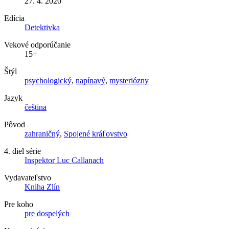
27. 4. 2020
Edícia
Detektivka
Vekové odporúčanie
15+
Štýl
psychologický
,
napínavý
,
mysteriózny
Jazyk
čeština
Pôvod
zahraničný
,
Spojené kráľovstvo
4. diel série
Inspektor Luc Callanach
Vydavateľstvo
Kniha Zlín
Pre koho
pre dospelých