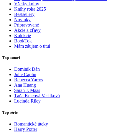
Všetky knihy
Knihy roka 2025
Bestsellery
Novinky
Pripravované
Akcie a zľavy
Kolekcie
BookTok
Mám záujem o titul
Top autori
Dominik Dán
Julie Caplin
Rebecca Yarros
Ana Huang
Sarah J. Maas
Táňa Keleová Vasilková
Lucinda Riley
Top série
Romantické úteky
Harry Potter