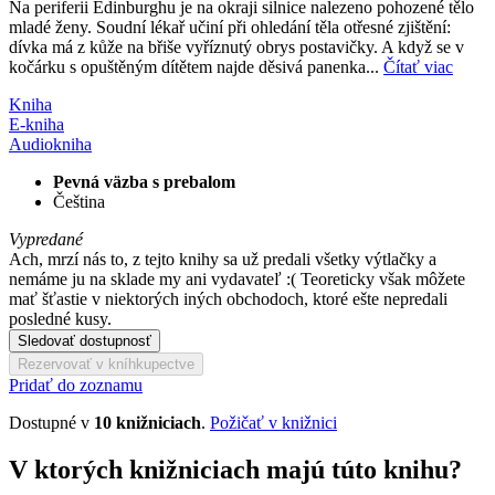
Na periferii Edinburghu je na okraji silnice nalezeno pohozené tělo
mladé ženy. Soudní lékař učiní při ohledání těla otřesné zjištění:
dívka má z kůže na břiše vyříznutý obrys postavičky. A když se v
kočárku s opuštěným dítětem najde děsivá panenka...
Čítať viac
Kniha
E-kniha
Audiokniha
Pevná väzba s prebalom
Čeština
Vypredané
Ach, mrzí nás to, z tejto knihy sa už predali všetky výtlačky a
nemáme ju na sklade my ani vydavateľ :( Teoreticky však môžete
mať šťastie v niektorých iných obchodoch, ktoré ešte nepredali
posledné kusy.
Sledovať dostupnosť
Rezervovať v kníhkupectve
Pridať do zoznamu
Dostupné v
10 knižniciach
.
Požičať v knižnici
V ktorých knižniciach majú túto knihu?