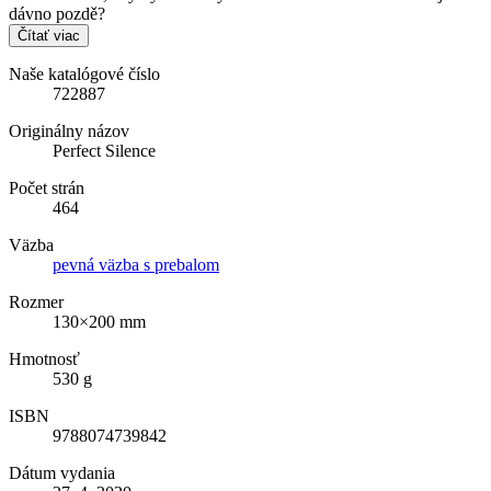
dávno pozdě?
Čítať viac
Naše katalógové číslo
722887
Originálny názov
Perfect Silence
Počet strán
464
Väzba
pevná väzba s prebalom
Rozmer
130×200 mm
Hmotnosť
530 g
ISBN
9788074739842
Dátum vydania