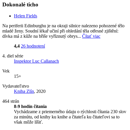
Dokonalé ticho
Helen Fields
Na periferii Edinburghu je na okraji silnice nalezeno pohozené tělo
mladé ženy. Soudní lékař učiní při ohledání těla otřesné zjištění:
dívka má z kůže na břiše vyříznutý obrys...
Čítať viac
4,4
26 hodnotení
4. diel série
Inspektor Luc Callanach
Vek
15+
Vydavateľstvo
Kniha Zlín
, 2020
464 strán
8-9 hodín čítania
Vychádzame z priemerného údaju o rýchlosti čítania 230 slov
za minútu, od knihy ku knihe a čitateľa ku čitateľovi sa to
však môže líšiť.