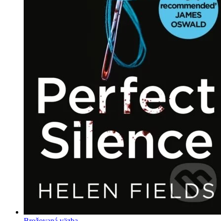
Brožovaná väzba