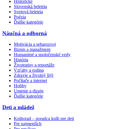
Historické
Slovenská beletria
Svetová beletria
Poézia
Ďalšie kategórie
Náučná a odborná
Motivácia a sebarozvoj
Biznis a manažment
Humanitné a spoločenské vedy
História
Životopisy a reportáže
Vzťahy a rodina
Zdravie a životný štýl
Počítače a internet
Hobby
Umenie a dizajn
Ďalšie kategórie
Deti a mládež
Knihorad – poradca kníh pre deti
Pre najmenších
Pre prvákov