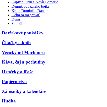
Kapitán Stein a Notár Barbarič
Denník odvážneho bojka
Krimi Dominika Dána
Učím sa rozprávať
Duna
Smradi
Darčekové poukážky
Čítačky e-kníh
Vecičky od Martinusu
Káva, čaj a pochutiny
Hrnčeky a fľaše
Papiernictvo
Zápisníky a kalendáre
Hudba