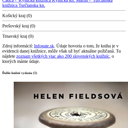
Čadca -
Kysucká knižnica
Kysucká kn.
Martin -
Turčianska
knižnica
Turčianska kn.
Košický kraj (0)
Prešovský kraj (0)
Trnavský kraj (0)
Zdroj informácií:
Infogate.sk
. Údaje hovoria o tom, že kniha je v
evidencii danej knižnice, môže však už byť aktuálne požičaná. Tu
nájdete
zoznam všetkých viac ako 200 slovenských knižníc
, o
ktorých máme údaje.
Ďalšie knižné vydania (5)