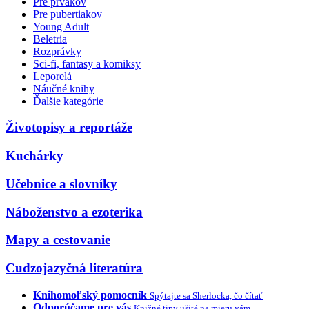
Pre prvákov
Pre pubertiakov
Young Adult
Beletria
Rozprávky
Sci-fi, fantasy a komiksy
Leporelá
Náučné knihy
Ďalšie kategórie
Životopisy a reportáže
Kuchárky
Učebnice a slovníky
Náboženstvo a ezoterika
Mapy a cestovanie
Cudzojazyčná literatúra
Knihomoľský pomocník
Spýtajte sa Sherlocka, čo čítať
Odporúčame pre vás
Knižné tipy ušité na mieru vám