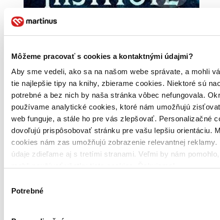
Brožovaná väzba
Angličtina, 2020
Viac ako 30 dní
Tento produkt je na objednávku a jeho dodanie môže trvať aj
Môžeme pracovať s cookies a kontaktnými údajmi?
viac ako 30 dní. Urobíme však všetko pre to, aby sme vašu
objednávku odoslali čo najskôr a o jej ceste vás budeme včas
Aby sme vedeli, ako sa na našom webe správate, a mohli v
informovať.
tie najlepšie tipy na knihy, zbierame cookies. Niektoré sú na
potrebné a bez nich by naša stránka vôbec nefungovala. Ok
14,10 €
používame analytické cookies, ktoré nám umožňujú zisťovať
Vložiť do košíka
web funguje, a stále ho pre vás zlepšovať. Personalizačné 
dovoľujú prispôsobovať stránku pre vašu lepšiu orientáciu. 
cookies nám zas umožňujú zobrazenie relevantnej reklamy. 
údaje zdieľame aj s tretími stranami. Veľmi by nám pomohlo
mohli používať všetky tieto cookies. Ďakujeme!
Výber
Potrebné
súhlasu