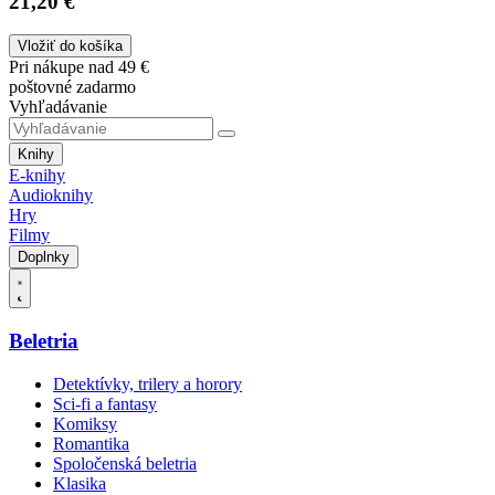
21,20 €
Vložiť do košíka
Pri nákupe nad 49 €
poštovné zadarmo
Vyhľadávanie
Knihy
E-knihy
Audioknihy
Hry
Filmy
Doplnky
Beletria
Detektívky, trilery a horory
Sci-fi a fantasy
Komiksy
Romantika
Spoločenská beletria
Klasika