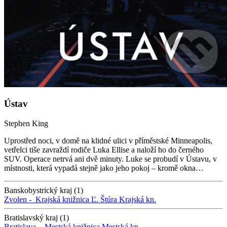
Ústav
Stephen King
Uprostřed noci, v domě na klidné ulici v příměstské Minneapolis,
vetřelci tiše zavraždí rodiče Luka Ellise a naloží ho do černého
SUV. Operace netrvá ani dvě minuty. Luke se probudí v Ústavu, v
místnosti, která vypadá stejně jako jeho pokoj – kromě okna…
Banskobystrický kraj (1)
Zvolen -
Krajská knižnica Ľ. Štúra
Krajská kn.
Bratislavský kraj (1)
Bratislava -
Mestská knižnica
Mestská kn.