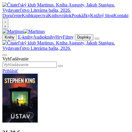
Doručenie
Kníhkupectvá
Knihovrátok
Poukážky
Knižný blog
Kontakt
E-knihy
Audioknihy
Hry
Filmy
Knihy
Doplnky
Vyhľadávanie
Prihlásiť