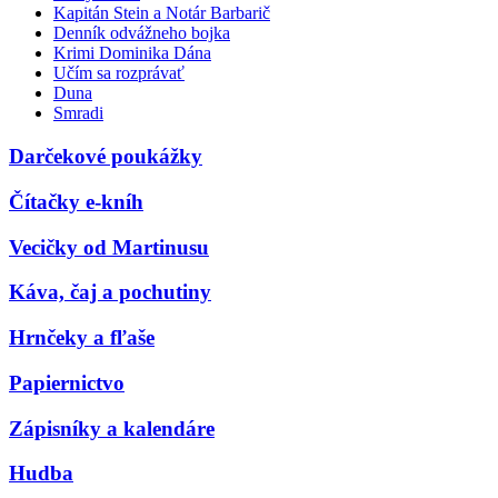
Kapitán Stein a Notár Barbarič
Denník odvážneho bojka
Krimi Dominika Dána
Učím sa rozprávať
Duna
Smradi
Darčekové poukážky
Čítačky e-kníh
Vecičky od Martinusu
Káva, čaj a pochutiny
Hrnčeky a fľaše
Papiernictvo
Zápisníky a kalendáre
Hudba