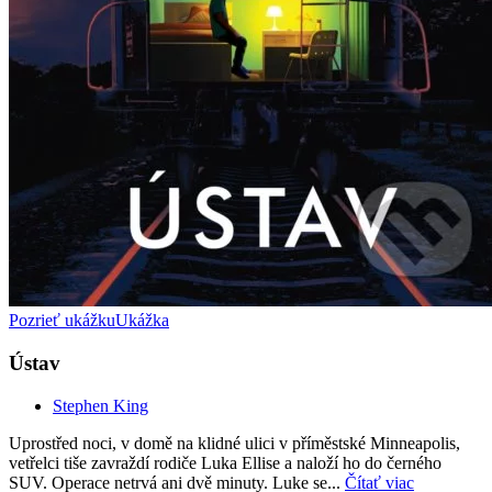
Pozrieť ukážku
Ukážka
Ústav
Stephen King
Uprostřed noci, v domě na klidné ulici v příměstské Minneapolis,
vetřelci tiše zavraždí rodiče Luka Ellise a naloží ho do černého
SUV. Operace netrvá ani dvě minuty. Luke se...
Čítať viac