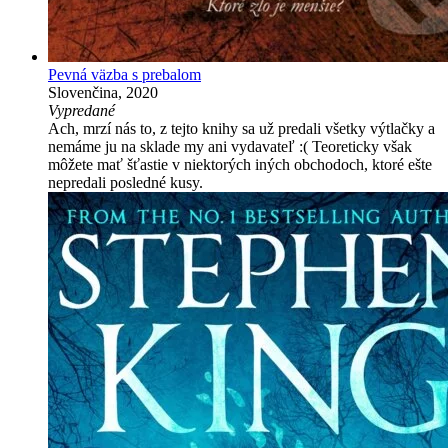
Pevná väzba s prebalom
Slovenčina, 2020
Vypredané
Ach, mrzí nás to, z tejto knihy sa už predali všetky výtlačky a
nemáme ju na sklade my ani vydavateľ :( Teoreticky však
môžete mať šťastie v niektorých iných obchodoch, ktoré ešte
nepredali posledné kusy.