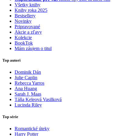
Všetky knihy
Knihy roka 2025
Bestsellery
Novinky
Pripravované
Akcie a zľavy
Kolekcie
BookTok
Mám záujem o titul
Top autori
Dominik Dán
Julie Caplin
Rebecca Yarros
Ana Huang
Sarah J. Maas
Táňa Keleová Vasilková
Lucinda Riley
Top série
Romantické úteky
Harry Potter