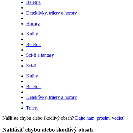
Beletria
Detektívky, trilery a horory
Horory
Knihy
Beletria
Sci-fi a fantasy
Sci-fi
Knihy
Beletria
Detektívky, trilery a horory
Trilery
Našli ste chybu alebo škodlivý obsah?
Dajte nám, prosím, vedieť!
Nahlásiť chybu alebo škodlivý obsah