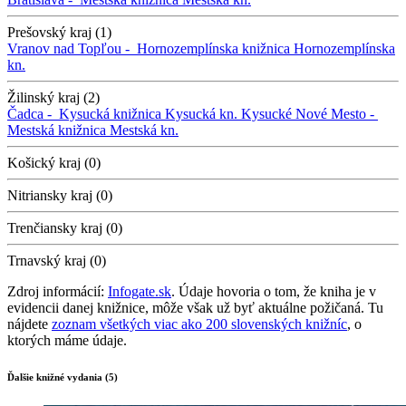
Prešovský kraj (1)
Vranov nad Topľou -
Hornozemplínska knižnica
Hornozemplínska
kn.
Žilinský kraj (2)
Čadca -
Kysucká knižnica
Kysucká kn.
Kysucké Nové Mesto -
Mestská knižnica
Mestská kn.
Košický kraj (0)
Nitriansky kraj (0)
Trenčiansky kraj (0)
Trnavský kraj (0)
Zdroj informácií:
Infogate.sk
. Údaje hovoria o tom, že kniha je v
evidencii danej knižnice, môže však už byť aktuálne požičaná. Tu
nájdete
zoznam všetkých viac ako 200 slovenských knižníc
, o
ktorých máme údaje.
Ďalšie knižné vydania (5)