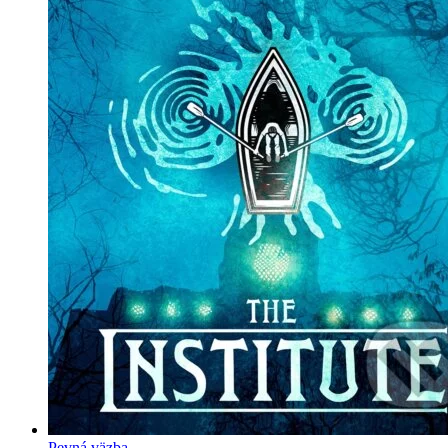
Pevná väzba