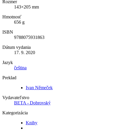
Rozmer
143×205 mm
Hmotnosť
656 g
ISBN
9788075931863
Dátum vydania
17. 9. 2020
Jazyk
čeština
Preklad
Ivan Němeček
Vydavateľstvo
BETA - Dobrovský
Kategorizácia
Knihy