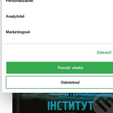
Personalizačné
Analytické
Marketingové
Zobraziť 
Povoliť všetko
Odmietnuť