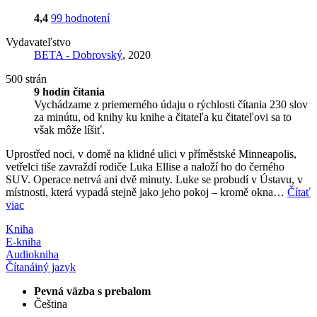
4,4
99 hodnotení
Vydavateľstvo
BETA - Dobrovský
, 2020
500 strán
9 hodín čítania
Vychádzame z priemerného údaju o rýchlosti čítania 230 slov
za minútu, od knihy ku knihe a čitateľa ku čitateľovi sa to
však môže líšiť.
Uprostřed noci, v domě na klidné ulici v příměstské Minneapolis,
vetřelci tiše zavraždí rodiče Luka Ellise a naloží ho do černého
SUV. Operace netrvá ani dvě minuty. Luke se probudí v Ústavu, v
místnosti, která vypadá stejně jako jeho pokoj – kromě okna…
Čítať
viac
Kniha
E-kniha
Audiokniha
Čítaná
iný jazyk
Pevná väzba s prebalom
Čeština