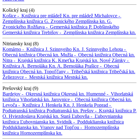
Košický kraj (4)
Košice -
Knižnica pre mládež
Kn. pre mládež
Michalovce -
Zemplínska knižnica G. Zvonického
Zemplínska kn. G.
Zvonického
Rožňava -
Gemerská knižnica P. Dobšinského
Gemerská knižnica
Trebišov -
Zemplínska knižnica
Zemplínska kn.
Nitriansky kraj (8)
Komárno -
Knižnica J. Szinnyeiho
Kn. J. Szinnyeiho
Lehota -
Obecná knižnica
Obecná kn.
Mužla -
Obecná knižnica
Obecná kn.
Nitra -
Krajská knižnica K. Kmeťka
Krajská kn.
Nové Zámky -
Knižnica A. Bernoláka
Kn. A. Bernoláka
Prašice -
Obecná
knižnica
Obecná kn.
Topoľčany -
Tribečská knižnica
Tribečská kn.
Želiezovce -
Mestská knižnica
Mestská kn.
Prešovský kraj (9)
Bardejov -
Okresná knižnica
Okresná kn.
Humenné -
Vihorlatská
knižnica
Vihorlatská kn.
Jarovnice -
Obecná knižnica
Obecná kn.
Levoča -
Knižnica J. Henkela
Kn. J. Henkela
Poprad -
Podtatranská knižnica
Podtatranská kn.
Prešov -
Krajská knižnica P.
O. Hviezdoslava
Krajská kn.
Stará Ľubovňa -
Ľubovnianska
knižnica
Ľubovnianska kn.
Svidník -
Podduklianska knižnica
Podduklianska kn.
Vranov nad Topľou -
Hornozemplínska
knižnica
Hornozemplínska kn.