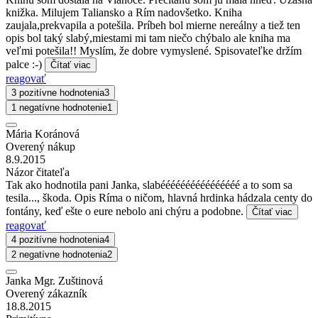
knižka. Milujem Taliansko a Rím nadovšetko. Kniha
zaujala,prekvapila a potešila. Príbeh bol mierne nereálny a tiež ten
opis bol taký slabý,miestami mi tam niečo chýbalo ale kniha ma
veľmi potešila!! Myslím, že dobre vymyslené. Spisovateľke držím
palce :-)
Čítať viac
reagovať
3 pozitívne hodnotenia
3
1 negatívne hodnotenie
1
Mária Koránová
Overený nákup
8.9.2015
Názor čitateľa
Tak ako hodnotila pani Janka, slabéééééééééééééééé a to som sa
tesila..., škoda. Opis Ríma o ničom, hlavná hrdinka hádzala centy do
fontány, keď ešte o eure nebolo ani chýru a podobne.
Čítať viac
reagovať
4 pozitívne hodnotenia
4
2 negatívne hodnotenia
2
Janka Mgr. Zuštinová
Overený zákazník
18.8.2015