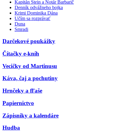
Kapitán Stein a Notár Barbarič
Denník odvážneho bojka
Krimi Dominika Dána
Učím sa rozprávať
Duna
Smradi
Darčekové poukážky
Čítačky e-kníh
Vecičky od Martinusu
Káva, čaj a pochutiny
Hrnčeky a fľaše
Papiernictvo
Zápisníky a kalendáre
Hudba