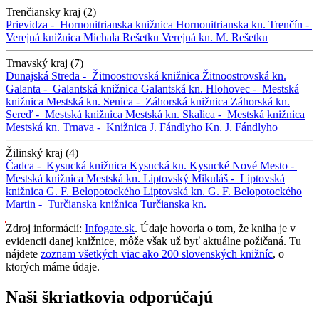
Trenčiansky kraj (2)
Prievidza -
Hornonitrianska knižnica
Hornonitrianska kn.
Trenčín -
Verejná knižnica Michala Rešetku
Verejná kn. M. Rešetku
Trnavský kraj (7)
Dunajská Streda -
Žitnoostrovská knižnica
Žitnoostrovská kn.
Galanta -
Galantská knižnica
Galantská kn.
Hlohovec -
Mestská
knižnica
Mestská kn.
Senica -
Záhorská knižnica
Záhorská kn.
Sereď -
Mestská knižnica
Mestská kn.
Skalica -
Mestská knižnica
Mestská kn.
Trnava -
Knižnica J. Fándlyho
Kn. J. Fándlyho
Žilinský kraj (4)
Čadca -
Kysucká knižnica
Kysucká kn.
Kysucké Nové Mesto -
Mestská knižnica
Mestská kn.
Liptovský Mikuláš -
Liptovská
knižnica G. F. Belopotockého
Liptovská kn. G. F. Belopotockého
Martin -
Turčianska knižnica
Turčianska kn.
Zdroj informácií:
Infogate.sk
. Údaje hovoria o tom, že kniha je v
evidencii danej knižnice, môže však už byť aktuálne požičaná. Tu
nájdete
zoznam všetkých viac ako 200 slovenských knižníc
, o
ktorých máme údaje.
Naši škriatkovia odporúčajú