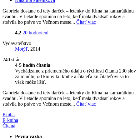
Katarína Páleniková
Gabriela dostane od tety darček – letenky do Ríma na kamarátkinu
svadbu. V lietadle spomína na leto, keď mala dvadsať rokov a
strávila ho práve vo Večnom meste...
Čítať viac
4,2
20 hodnotení
Vydavateľstvo
Motýľ
, 2014
240 strán
4-5 hodín čítania
Vychádzame z priemerného údaju o rýchlosti čítania 230 slov
za minútu, od knihy ku knihe a čitateľa ku čitateľovi sa to
však môže líšiť.
Gabriela dostane od tety darček – letenky do Ríma na kamarátkinu
svadbu. V lietadle spomína na leto, keď mala dvadsať rokov a
strávila ho práve vo Večnom meste...
Čítať viac
Kniha
E-kniha
Čítaná
Pevná väzba