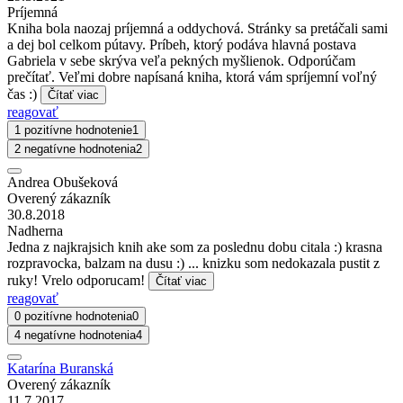
Príjemná
Kniha bola naozaj príjemná a oddychová. Stránky sa pretáčali sami
a dej bol celkom pútavy. Príbeh, ktorý podáva hlavná postava
Gabriela v sebe skrýva veľa pekných myšlienok. Odporúčam
prečítať. Veľmi dobre napísaná kniha, ktorá vám spríjemní voľný
čas :)
Čítať viac
reagovať
1 pozitívne hodnotenie
1
2 negatívne hodnotenia
2
Andrea Obušeková
Overený zákazník
30.8.2018
Nadherna
Jedna z najkrajsich knih ake som za poslednu dobu citala :) krasna
rozpravocka, balzam na dusu :) ... knizku som nedokazala pustit z
ruky! Vrelo odporucam!
Čítať viac
reagovať
0 pozitívne hodnotenia
0
4 negatívne hodnotenia
4
Katarína Buranská
Overený zákazník
11.7.2017