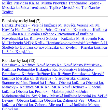
Mišíka Prievidza
Kn. M. Mišíka Prievidza
Trenčianske Teplice -
Mestská knižnica Trenčianske Teplice
Mestská kn. Trenčianske
Teplice
Banskobystrický kraj (7)
Banská Bystrica -
Verejná knižnica M. Kováča
Verejná kn. M.
Kováča
Halič -
Obecná knižnica
Obecná kn.
Kremnica -
Knižnica
J. Kollára
Kn. J. Kollára
Lučenec -
Novohradská knižnica
Novohradská kn.
Rimavská Sobota -
Knižnica M. Hrebendu
Kn.
M. Hrebendu
Veľký Krtíš -
Hontiansko-novohradská knižnica A.H.
Škultétyho
Hontiansko-novohradská kn.
Zvolen -
Krajská knižnica
Ľ. Štúra
Krajská kn.
Bratislavský kraj (13)
Bratislava -
Knižnica Nové Mesto
Kn. Nové Mesto
Bratislava -
Knižnica Podunajské Biskupice
Kn. Podunajské Biskupice
Bratislava -
Knižnica Ružinov
Kn. Ružinov
Bratislava -
Mestská
knižnica
Mestská kn.
Bratislava -
Staromestská knižnica
Staromestská kn.
Dunajská Lužná -
Obecná knižnica
Obecná kn.
Malacky -
Knižnica MCK
Kn. MCK
Nová Dedinka -
Obecná
knižnica
Obecná kn.
Pezinok -
Malokarpatská knižnica
Malokarpatská kn.
Svätý Jur -
Mestská knižnica
Mestská kn.
Veľké
Leváre -
Obecná knižnica
Obecná kn.
Záhorská Ves -
Obecná
knižnica
Obecná kn.
Zohor -
Miestna ľudová knižnica
Miestna
ľudová kn.