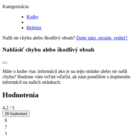
Kategorizácia
Knihy
Beletria
Našli ste chybu alebo škodlivý obsah?
Dajte nám, prosím, vedieť!
Nahlásiť chybu alebo škodlivý obsah
Máte o knihe viac informácií ako je na tejto stránke alebo ste našli
chybu? Budeme vám veľmi vďační, ak nám pomôžete s doplnením
informácií na našich stránkach.
Hodnotenia
4,2
/ 5
20 hodnotení
9
7
3