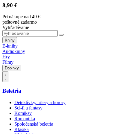
8,90 €
Pri nákupe nad 49 €
poštovné zadarmo
Vyhľadávanie
Knihy
E-knihy
Audioknihy
Hry
Filmy
Doplnky
Beletria
Detektívky, trilery a horory
Sci-fi a fantasy
Komiksy
Romantika
Spoločenská beletria
Klasika