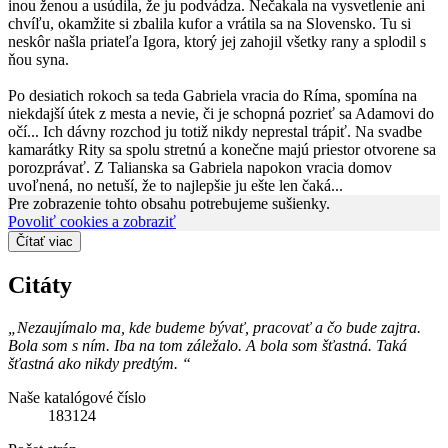
inou ženou a usúdila, že ju podvádza. Nečakala na vysvetlenie ani
chvíľu, okamžite si zbalila kufor a vrátila sa na Slovensko. Tu si
neskôr našla priateľa Igora, ktorý jej zahojil všetky rany a splodil s
ňou syna.
Po desiatich rokoch sa teda Gabriela vracia do Ríma, spomína na
niekdajší útek z mesta a nevie, či je schopná pozrieť sa Adamovi do
očí... Ich dávny rozchod ju totiž nikdy neprestal trápiť. Na svadbe
kamarátky Rity sa spolu stretnú a konečne majú priestor otvorene sa
porozprávať. Z Talianska sa Gabriela napokon vracia domov
uvoľnená, no netuší, že to najlepšie ju ešte len čaká...
Pre zobrazenie tohto obsahu potrebujeme sušienky.
Povoliť cookies a zobraziť
Čítať viac
Citáty
„Nezaujímalo ma, kde budeme bývať, pracovať a čo bude zajtra.
Bola som s ním. Iba na tom záležalo. A bola som šťastná. Taká
šťastná ako nikdy predtým. “
Naše katalógové číslo
183124