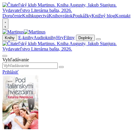
Doručenie
Kníhkupectvá
Knihovrátok
Poukážky
Knižný blog
Kontakt
E-knihy
Audioknihy
Hry
Filmy
Knihy
Doplnky
Vyhľadávanie
Prihlásiť