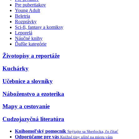
Pre pubertiakov
Young Adult
Beletria
Rozprávky
Sci-fi, fantasy a komiksy
Leporelá
Náučné knihy
Ďalšie kategórie
Životopisy a reportáže
Kuchárky
Učebnice a slovníky
Náboženstvo a ezoterika
Mapy a cestovanie
Cudzojazyčná literatúra
Knihomoľský pomocník
Spýtajte sa Sherlocka, čo čítať
Odporúčame pre vás
Knižné tipy ušité na mieru vám