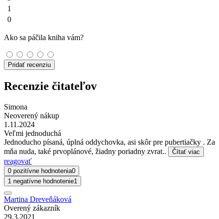
1
0
Ako sa páčila kniha vám?
Pridať recenziu
Recenzie čitateľov
Simona
Neoverený nákup
1.11.2024
Veľmi jednoduchá
Jednoducho písaná, úplná oddychovka, asi skôr pre pubertiačky . Za
mňa nuda, také prvoplánové, žiadny poriadny zvrat..
Čítať viac
reagovať
0 pozitívne hodnotenia
0
1 negatívne hodnotenie
1
Martina Dreveňáková
Overený zákazník
29.3.2021