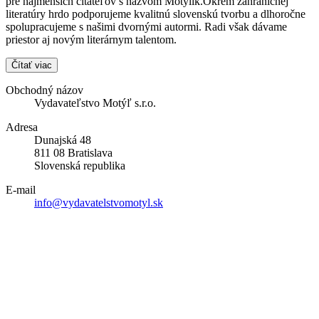
pre najmenších čitateľov s názvom Motýlik.Okrem zahraničnej
literatúry hrdo podporujeme kvalitnú slovenskú tvorbu a dlhoročne
spolupracujeme s našimi dvornými autormi. Radi však dávame
priestor aj novým literárnym talentom.
Čítať viac
Obchodný názov
Vydavateľstvo Motýľ s.r.o.
Adresa
Dunajská 48
811 08 Bratislava
Slovenská republika
E-mail
info@vydavatelstvomotyl.sk