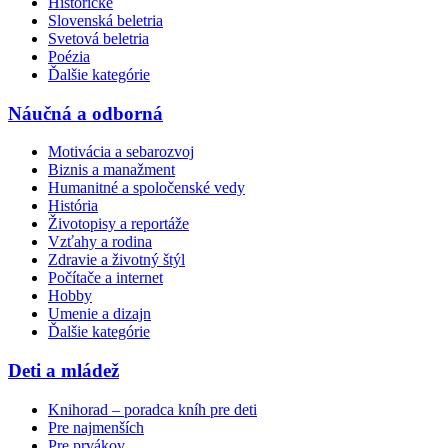
Historické
Slovenská beletria
Svetová beletria
Poézia
Ďalšie kategórie
Náučná a odborná
Motivácia a sebarozvoj
Biznis a manažment
Humanitné a spoločenské vedy
História
Životopisy a reportáže
Vzťahy a rodina
Zdravie a životný štýl
Počítače a internet
Hobby
Umenie a dizajn
Ďalšie kategórie
Deti a mládež
Knihorad – poradca kníh pre deti
Pre najmenších
Pre prvákov