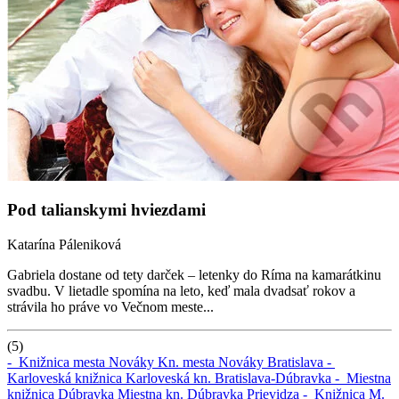
Pod talianskymi hviezdami
Katarína Páleniková
Gabriela dostane od tety darček – letenky do Ríma na kamarátkinu
svadbu. V lietadle spomína na leto, keď mala dvadsať rokov a
strávila ho práve vo Večnom meste...
(5)
-
Knižnica mesta Nováky
Kn. mesta Nováky
Bratislava -
Karloveská knižnica
Karloveská kn.
Bratislava-Dúbravka -
Miestna
knižnica Dúbravka
Miestna kn. Dúbravka
Prievidza -
Knižnica M.