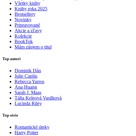
Všetky knihy
Knihy roka 2025
Bestsellery
Novinky
Pripravované
Akcie a zľavy
Kolekcie
BookTok
Mám záujem o titul
Top autori
Dominik Dán
Julie Caplin
Rebecca Yarros
Ana Huang
Sarah J. Maas
Táňa Keleová Vasilková
Lucinda Riley
Top série
Romantické úteky
Harry Potter