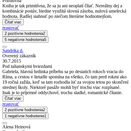
Primitívna
Kniha je tak primitívna, že sa ju ani neoplatí čítať. Nereálny dej a
kombinácie postáv, biedne využitá slovná zásoba, nulová umelecká
hodnota. Radšej siahnuť po niečom literárne hodnotnejšom.
Čítať viac
reagovať
2 pozitívne hodnotenia
2
5 negatívne hodnotenia
5
Sandrika d.
Overený zákazník
30.7.2015
Pod talianskymi hviezdami
Gabriela, hlavná hrdinka príbehu sa po desiatich rokoch vracia do
Ríma, a cestou v lietadle spomína na všetko, čo tam pred rokmi ako
19 ročná zažila, keď sa tam rozhodla ísť za svojou tetou po skončení
strednej školy. Niektoré pasáže mohli byť trochu viac rozpísané.
Inak je to príjemné oddychové, trochu sladké, romantické čítanie.
Čítať viac
reagovať
2 pozitívne hodnotenia
2
1 negatívne hodnotenie
1
Alena Heinová