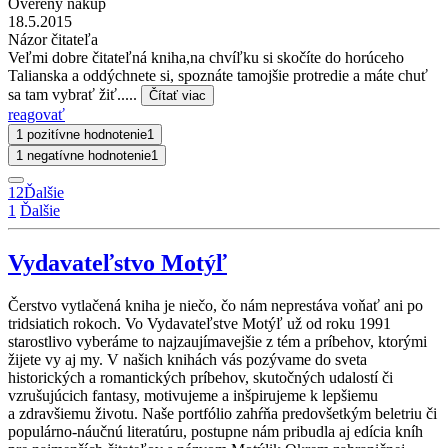
Overený nákup
18.5.2015
Názor čitateľa
Veľmi dobre čitateľná kniha,na chvíľku si skočíte do horúceho
Talianska a oddýchnete si, spoznáte tamojšie protredie a máte chuť
sa tam vybrať žiť.....
Čítať viac
reagovať
1 pozitívne hodnotenie
1
1 negatívne hodnotenie
1
1
2
Ďalšie
1
Ďalšie
Vydavateľstvo Motýľ
Čerstvo vytlačená kniha je niečo, čo nám neprestáva voňať ani po
tridsiatich rokoch. Vo Vydavateľstve Motýľ už od roku 1991
starostlivo vyberáme to najzaujímavejšie z tém a príbehov, ktorými
žijete vy aj my. V našich knihách vás pozývame do sveta
historických a romantických príbehov, skutočných udalostí či
vzrušujúcich fantasy, motivujeme a inšpirujeme k lepšiemu
a zdravšiemu životu. Naše portfólio zahŕňa predovšetkým beletriu či
populárno-náučnú literatúru, postupne nám pribudla aj edícia kníh