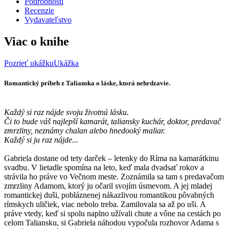
Podrobnosti
Recenzie
Vydavateľstvo
Viac o knihe
Pozrieť ukážku
Ukážka
Romantický príbeh z Talianska o láske, ktorá nehrdzavie.
Každý si raz nájde svoju životnú lásku.
Či to bude váš najlepší kamarát, taliansky kuchár, doktor, predavač
zmrzliny, neznámy chalan alebo hnedooký maliar.
Každý si ju raz nájde...
Gabriela dostane od tety darček – letenky do Ríma na kamarátkinu
svadbu. V lietadle spomína na leto, keď mala dvadsať rokov a
strávila ho práve vo Večnom meste. Zoznámila sa tam s predavačom
zmrzliny Adamom, ktorý ju očaril svojím úsmevom. A jej mladej
romantickej duši, pobláznenej nákazlivou romantikou pôvabných
rímskych uličiek, viac nebolo treba. Zamilovala sa až po uši. A
práve vtedy, keď si spolu naplno užívali chute a vône na cestách po
celom Taliansku, si Gabriela náhodou vypočula rozhovor Adama s