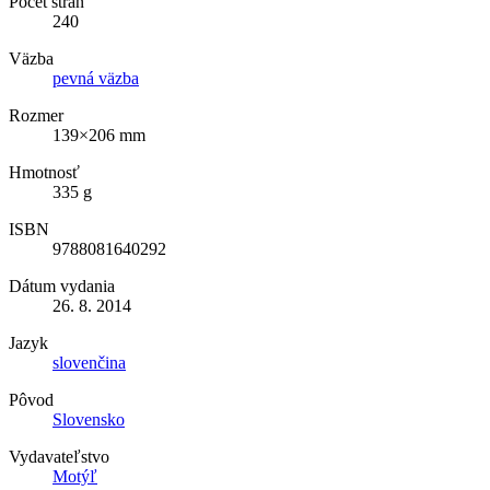
Počet strán
240
Väzba
pevná väzba
Rozmer
139×206 mm
Hmotnosť
335 g
ISBN
9788081640292
Dátum vydania
26. 8. 2014
Jazyk
slovenčina
Pôvod
Slovensko
Vydavateľstvo
Motýľ