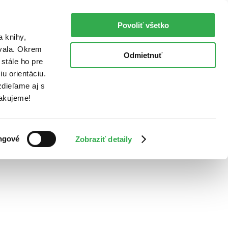
Povoliť všetko
a knihy,
ovala. Okrem
Odmietnuť
stále ho pre
u orientáciu.
dieľame aj s
Ďakujeme!
ngové
Zobraziť detaily