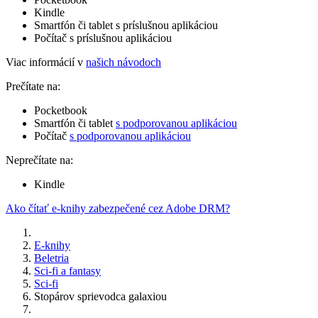
Kindle
Smartfón či tablet s príslušnou aplikáciou
Počítač s príslušnou aplikáciou
Viac informácií v
našich návodoch
Prečítate na:
Pocketbook
Smartfón či tablet
s podporovanou aplikáciou
Počítač
s podporovanou aplikáciou
Neprečítate na:
Kindle
Ako čítať e-knihy zabezpečené cez Adobe DRM?
E-knihy
Beletria
Sci-fi a fantasy
Sci-fi
Stopárov sprievodca galaxiou