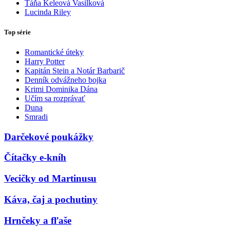
Táňa Keleová Vasilková
Lucinda Riley
Top série
Romantické úteky
Harry Potter
Kapitán Stein a Notár Barbarič
Denník odvážneho bojka
Krimi Dominika Dána
Učím sa rozprávať
Duna
Smradi
Darčekové poukážky
Čítačky e-kníh
Vecičky od Martinusu
Káva, čaj a pochutiny
Hrnčeky a fľaše