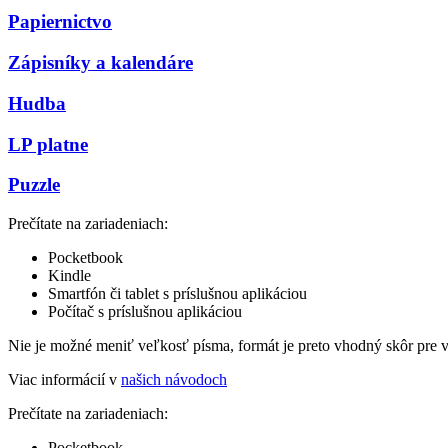
Papiernictvo
Zápisníky a kalendáre
Hudba
LP platne
Puzzle
Prečítate na zariadeniach:
Pocketbook
Kindle
Smartfón či tablet s príslušnou aplikáciou
Počítač s príslušnou aplikáciou
Nie je možné meniť veľkosť písma, formát je preto vhodný skôr pre 
Viac informácií v
našich návodoch
Prečítate na zariadeniach:
Pocketbook