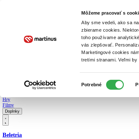
Doručenie
Kníhkupectvá
Knihovrátok
Poukážky
Knižný blog
Kontakt
Môžeme pracovať s cooki
Aby sme vedeli, ako sa na 
zbierame cookies. Niektor
E-knihy
Audioknihy
Hry
Filmy
Knihy
Doplnky
toho používame analytické
vás zlepšovať. Personaliz
Vyhľadávanie
Marketingové cookies nám 
tretími stranami. Veľmi b
Prihlásiť
Vyhľadávanie
Výber
Knihy
Potrebné
P
súhlasu
E-knihy
Audioknihy
Hry
Filmy
Doplnky
Beletria