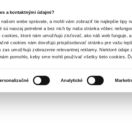
es a kontaktnými údajmi?
našom webe správate, a mohli vám zobraziť tie najlepšie tipy n
é sú naozaj potrebné a bez nich by naša stránka vôbec nefung
 cookies, ktoré nám umožňujú zisťovať, ako náš web funguje, a 
ačné cookies nám dovoľujú prispôsobovať stránku pre vašu lepši
zas umožňujú zobrazenie relevantnej reklamy. Niektoré údaje z
y nám pomohlo, keby sme mohli používať všetky tieto cookies. 
ersonalizačné
Analytické
Marketi