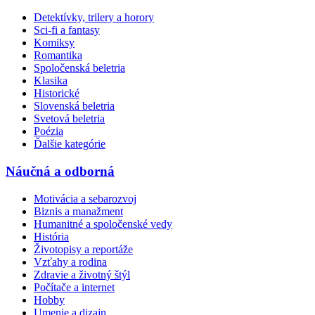
Detektívky, trilery a horory
Sci-fi a fantasy
Komiksy
Romantika
Spoločenská beletria
Klasika
Historické
Slovenská beletria
Svetová beletria
Poézia
Ďalšie kategórie
Náučná a odborná
Motivácia a sebarozvoj
Biznis a manažment
Humanitné a spoločenské vedy
História
Životopisy a reportáže
Vzťahy a rodina
Zdravie a životný štýl
Počítače a internet
Hobby
Umenie a dizajn