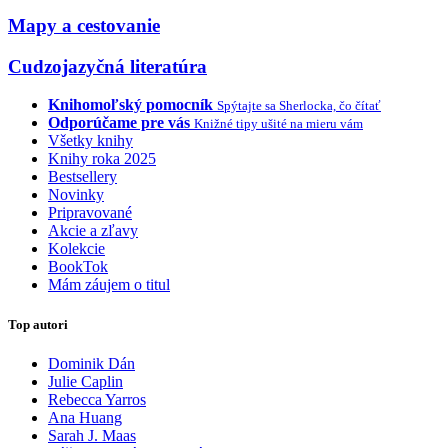
Mapy a cestovanie
Cudzojazyčná literatúra
Knihomoľský pomocník
Spýtajte sa Sherlocka, čo čítať
Odporúčame pre vás
Knižné tipy ušité na mieru vám
Všetky knihy
Knihy roka 2025
Bestsellery
Novinky
Pripravované
Akcie a zľavy
Kolekcie
BookTok
Mám záujem o titul
Top autori
Dominik Dán
Julie Caplin
Rebecca Yarros
Ana Huang
Sarah J. Maas