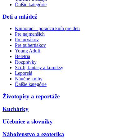
Ďalšie kategórie
Deti a mládež
Knihorad – poradca kníh pre deti
Pre najmenších
Pre prvákov
Pre pubertiakov
Young Adult
Beletria
Rozprávky
Sci-fi, fantasy a komiksy
Leporelá
Náučné knihy
Ďalšie kategórie
Životopisy a reportáže
Kuchárky
Učebnice a slovníky
Náboženstvo a ezoterika