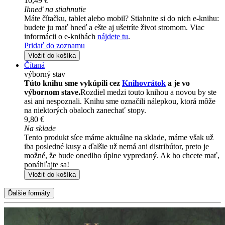
10,49 €
Ihneď na stiahnutie
Máte čítačku, tablet alebo mobil? Stiahnite si do nich e-knihu:
budete ju mať hneď a ešte aj ušetríte život stromom. Viac
informácii o e-knihách
nájdete tu
.
Pridať do zoznamu
Vložiť do košíka
Čítaná
výborný stav
Túto knihu sme vykúpili cez
Knihovrátok
a je vo
výbornom stave.
Rozdiel medzi touto knihou a novou by ste
asi ani nespoznali. Knihu sme označili nálepkou, ktorá môže
na niektorých obaloch zanechať stopy.
9,80 €
Na sklade
Tento produkt síce máme aktuálne na sklade, máme však už
iba posledné kusy a ďalšie už nemá ani distribútor, preto je
možné, že bude onedlho úplne vypredaný. Ak ho chcete mať,
ponáhľajte sa!
Vložiť do košíka
Ďalšie formáty