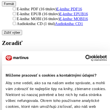
Formát
E-kniha: PDF (16 titulov)
E-kniha: PDF
16
E-kniha: EPUB (16 titulov)
E-kniha: EPUB
16
E-kniha: MOBI (16 titulov)
E-kniha: MOBI
16
Audiokniha: CD (1 titul)
Audiokniha: CD
1
Zúžiť výber
Zoradiť
Bestsellery
Top hodnotené
Novinky
Môžeme pracovať s cookies a kontaktnými údajmi?
Najdrahšie
Aby sme vedeli, ako sa na našom webe správate, a mohli
Najlacnejšie
Najvyššia zľava
vám zobraziť tie najlepšie tipy na knihy, zbierame cookies.
117 produktov
Niektoré sú naozaj potrebné a bez nich by naša stránka
vôbec nefungovala. Okrem toho používame analytické
cookies, ktoré nám umožňujú zisťovať, ako náš web