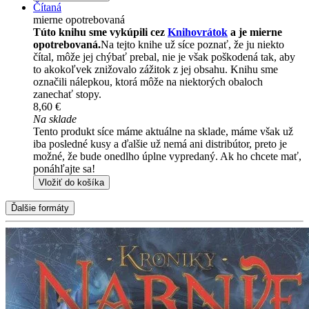
Čítaná
mierne opotrebovaná
Túto knihu sme vykúpili cez
Knihovrátok
a je mierne
opotrebovaná.
Na tejto knihe už síce poznať, že ju niekto
čítal, môže jej chýbať prebal, nie je však poškodená tak, aby
to akokoľvek znižovalo zážitok z jej obsahu. Knihu sme
označili nálepkou, ktorá môže na niektorých obaloch
zanechať stopy.
8,60 €
Na sklade
Tento produkt síce máme aktuálne na sklade, máme však už
iba posledné kusy a ďalšie už nemá ani distribútor, preto je
možné, že bude onedlho úplne vypredaný. Ak ho chcete mať,
ponáhľajte sa!
Vložiť do košíka
Ďalšie formáty