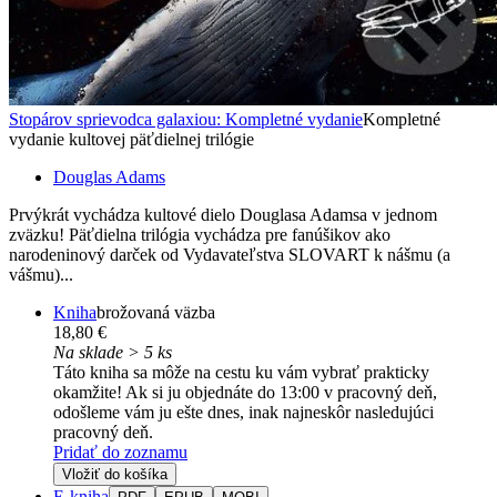
Stopárov sprievodca galaxiou: Kompletné vydanie
Kompletné
vydanie kultovej päťdielnej trilógie
Douglas Adams
Prvýkrát vychádza kultové dielo Douglasa Adamsa v jednom
zväzku! Päťdielna trilógia vychádza pre fanúšikov ako
narodeninový darček od Vydavateľstva SLOVART k nášmu (a
vášmu)...
Kniha
brožovaná väzba
18,80 €
Na sklade > 5 ks
Táto kniha sa môže na cestu ku vám vybrať prakticky
okamžite! Ak si ju objednáte do 13:00 v pracovný deň,
odošleme vám ju ešte dnes, inak najneskôr nasledujúci
pracovný deň.
Pridať do zoznamu
Vložiť do košíka
E-kniha