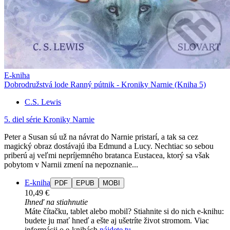
E-kniha
Dobrodružstvá lode Ranný pútnik - Kroniky Narnie (Kniha 5)
C.S. Lewis
5. diel série
Kroniky Narnie
Peter a Susan sú už na návrat do Narnie pristarí, a tak sa cez
magický obraz dostávajú iba Edmund a Lucy. Nechtiac so sebou
priberú aj veľmi nepríjemného bratanca Eustacea, ktorý sa však
pobytom v Narnii zmení na nepoznanie...
E-kniha
PDF
EPUB
MOBI
10,49 €
Ihneď na stiahnutie
Máte čítačku, tablet alebo mobil? Stiahnite si do nich e-knihu:
budete ju mať hneď a ešte aj ušetríte život stromom. Viac
informácii o e-knihách
nájdete tu
.