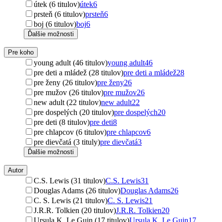
útek (6 titulov)
útek
6
prsteň (6 titulov)
prsteň
6
boj (6 titulov)
boj
6
Ďalšie možnosti
Pre koho
young adult (46 titulov)
young adult
46
pre deti a mládež (28 titulov)
pre deti a mládež
28
pre ženy (26 titulov)
pre ženy
26
pre mužov (26 titulov)
pre mužov
26
new adult (22 titulov)
new adult
22
pre dospelých (20 titulov)
pre dospelých
20
pre deti (8 titulov)
pre deti
8
pre chlapcov (6 titulov)
pre chlapcov
6
pre dievčatá (3 tituly)
pre dievčatá
3
Ďalšie možnosti
Autor
C.S. Lewis (31 titulov)
C.S. Lewis
31
Douglas Adams (26 titulov)
Douglas Adams
26
C. S. Lewis (21 titulov)
C. S. Lewis
21
J.R.R. Tolkien (20 titulov)
J.R.R. Tolkien
20
Ursula K. Le Guin (17 titulov)
Ursula K. Le Guin
17