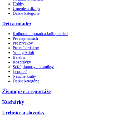
Hobby
Umenie a dizajn
Ďalšie kategórie
Deti a mládež
Knihorad – poradca kníh pre deti
Pre najmenších
Pre prvákov
Pre pubertiakov
Young Adult
Beletria
Rozprávky
Sci-fi, fantasy a komiksy
Leporelá
Náučné knihy
Ďalšie kategórie
Životopisy a reportáže
Kuchárky
Učebnice a slovníky