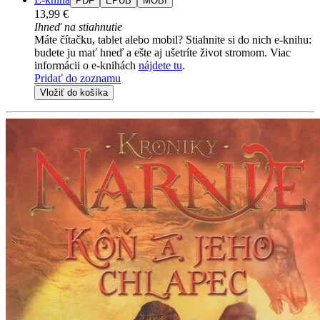
PDF
EPUB
MOBI
13,99 €
Ihneď na stiahnutie
Máte čítačku, tablet alebo mobil? Stiahnite si do nich e-knihu:
budete ju mať hneď a ešte aj ušetríte život stromom. Viac
informácii o e-knihách
nájdete tu
.
Pridať do zoznamu
Vložiť do košíka