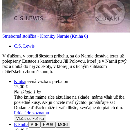
Strieborná stolička - Kroniky Narnie (Kniha 6)
C.S. Lewis
V ďalšom, v poradí šiestom príbehu, sa do Narnie dostáva teraz už
polepšený Eustace s kamarátkou Jill Polovou, ktorá je v Narnii prvý
raz a uniká do nej zo školy, v ktorej ju s tichým súhlasom
učiteľského zboru šikanujú.
Kniha
pevná väzba s prebalom
15,00 €
Na sklade 1 ks
Túto knihu máme síce aktuálne na sklade, máme však už iba
posledné kusy. Ak ju chcete mať rýchlo, ponáhľajte sa!
Dodanie ďalších môže trvať dlhšie, zvyčajne do piatich dní.
Pridať do zoznamu
Vložiť do košíka
E-kniha
PDF
EPUB
MOBI