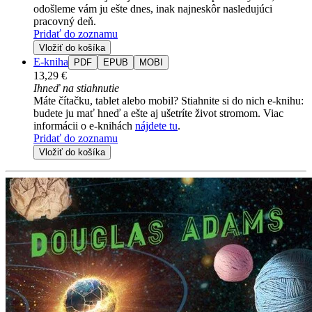
odošleme vám ju ešte dnes, inak najneskôr nasledujúci
pracovný deň.
Pridať do zoznamu
Vložiť do košíka
E-kniha
PDF
EPUB
MOBI
13,29 €
Ihneď na stiahnutie
Máte čítačku, tablet alebo mobil? Stiahnite si do nich e-knihu:
budete ju mať hneď a ešte aj ušetríte život stromom. Viac
informácii o e-knihách
nájdete tu
.
Pridať do zoznamu
Vložiť do košíka