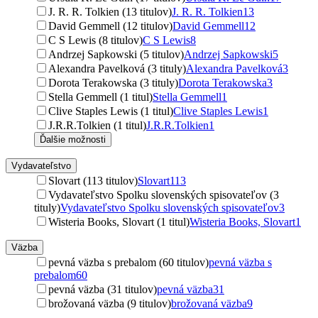
J. R. R. Tolkien (13 titulov)
J. R. R. Tolkien
13
David Gemmell (12 titulov)
David Gemmell
12
C S Lewis (8 titulov)
C S Lewis
8
Andrzej Sapkowski (5 titulov)
Andrzej Sapkowski
5
Alexandra Pavelková (3 tituly)
Alexandra Pavelková
3
Dorota Terakowska (3 tituly)
Dorota Terakowska
3
Stella Gemmell (1 titul)
Stella Gemmell
1
Clive Staples Lewis (1 titul)
Clive Staples Lewis
1
J.R.R.Tolkien (1 titul)
J.R.R.Tolkien
1
Ďalšie možnosti
Vydavateľstvo
Slovart (113 titulov)
Slovart
113
Vydavateľstvo Spolku slovenských spisovateľov (3
tituly)
Vydavateľstvo Spolku slovenských spisovateľov
3
Wisteria Books, Slovart (1 titul)
Wisteria Books, Slovart
1
Väzba
pevná väzba s prebalom (60 titulov)
pevná väzba s
prebalom
60
pevná väzba (31 titulov)
pevná väzba
31
brožovaná väzba (9 titulov)
brožovaná väzba
9