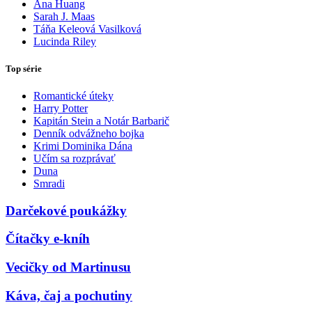
Ana Huang
Sarah J. Maas
Táňa Keleová Vasilková
Lucinda Riley
Top série
Romantické úteky
Harry Potter
Kapitán Stein a Notár Barbarič
Denník odvážneho bojka
Krimi Dominika Dána
Učím sa rozprávať
Duna
Smradi
Darčekové poukážky
Čítačky e-kníh
Vecičky od Martinusu
Káva, čaj a pochutiny