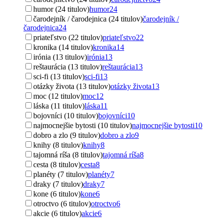
humor (24 titulov)
humor
24
čarodejník / čarodejnica (24 titulov)
čarodejník /
čarodejnica
24
priateľstvo (22 titulov)
priateľstvo
22
kronika (14 titulov)
kronika
14
irónia (13 titulov)
irónia
13
reštaurácia (13 titulov)
reštaurácia
13
sci-fi (13 titulov)
sci-fi
13
otázky života (13 titulov)
otázky života
13
moc (12 titulov)
moc
12
láska (11 titulov)
láska
11
bojovníci (10 titulov)
bojovníci
10
najmocnejšie bytosti (10 titulov)
najmocnejšie bytosti
10
dobro a zlo (9 titulov)
dobro a zlo
9
knihy (8 titulov)
knihy
8
tajomná ríša (8 titulov)
tajomná ríša
8
cesta (8 titulov)
cesta
8
planéty (7 titulov)
planéty
7
draky (7 titulov)
draky
7
kone (6 titulov)
kone
6
otroctvo (6 titulov)
otroctvo
6
akcie (6 titulov)
akcie
6