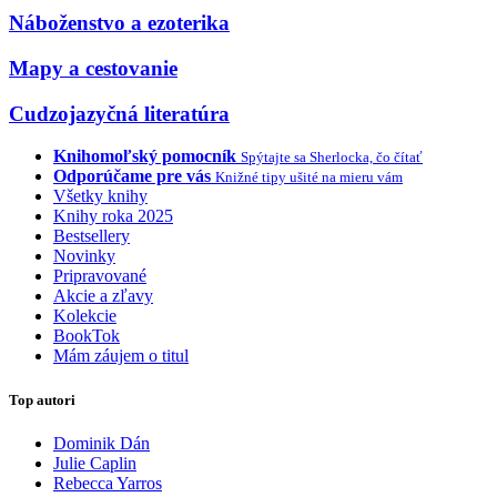
Náboženstvo a ezoterika
Mapy a cestovanie
Cudzojazyčná literatúra
Knihomoľský pomocník
Spýtajte sa Sherlocka, čo čítať
Odporúčame pre vás
Knižné tipy ušité na mieru vám
Všetky knihy
Knihy roka 2025
Bestsellery
Novinky
Pripravované
Akcie a zľavy
Kolekcie
BookTok
Mám záujem o titul
Top autori
Dominik Dán
Julie Caplin
Rebecca Yarros