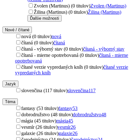
Zvolen (Martinus) (0 titulov)
Zvolen (Martinus)
Žilina (Martinus) (0 titulov)
Žilina (Martinus)
Ďalšie možnosti
Nové / čítané
nová (0 titulov)
nová
čítaná (0 titulov)
čítaná
čítaná - výborný stav (0 titulov)
čítaná - výborný stav
čítaná - mierne opotrebovaná (0 titulov)
čítaná - mierne
opotrebovaná
čítané verzie vypredaných kníh (0 titulov)
čítané verzie
vypredaných kníh
Jazyk
slovenčina (117 titulov)
slovenčina
117
Téma
fantasy (53 titulov)
fantasy
53
dobrodružstvo (48 titulov)
dobrodružstvo
48
mágia (45 titulov)
mágia
45
vesmír (26 titulov)
vesmír
26
galaxie (26 titulov)
galaxie
26
čarodejníctvo (24 titulov)
čarodejníctvo
24