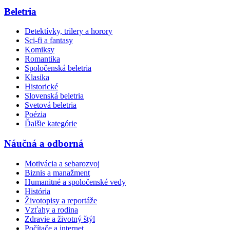
Beletria
Detektívky, trilery a horory
Sci-fi a fantasy
Komiksy
Romantika
Spoločenská beletria
Klasika
Historické
Slovenská beletria
Svetová beletria
Poézia
Ďalšie kategórie
Náučná a odborná
Motivácia a sebarozvoj
Biznis a manažment
Humanitné a spoločenské vedy
História
Životopisy a reportáže
Vzťahy a rodina
Zdravie a životný štýl
Počítače a internet