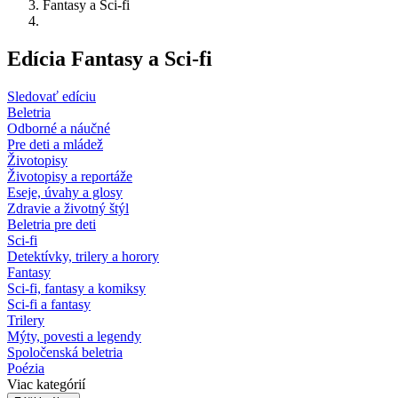
Fantasy a Sci-fi
Edícia Fantasy a Sci-fi
Sledovať edíciu
Beletria
Odborné a náučné
Pre deti a mládež
Životopisy
Životopisy a reportáže
Eseje, úvahy a glosy
Zdravie a životný štýl
Beletria pre deti
Sci-fi
Detektívky, trilery a horory
Fantasy
Sci-fi, fantasy a komiksy
Sci-fi a fantasy
Trilery
Mýty, povesti a legendy
Spoločenská beletria
Poézia
Viac kategórií