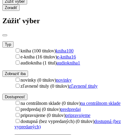
Zúžiť výber
Zoradiť
Zúžiť výber
Typ
kniha (100 titulov)
kniha
100
e-kniha (16 titulov)
e-kniha
16
audiokniha (1 titul)
audiokniha
1
Zobraziť iba
novinky (0 titulov)
novinky
zľavnené tituly (0 titulov)
zľavnené tituly
Dostupnosť
na centrálnom sklade (0 titulov)
na centrálnom sklade
predpredaj (0 titulov)
predpredaj
pripravujeme (0 titulov)
pripravujeme
dostupná (bez vypredaných) (0 titulov)
dostupná (bez
vypredaných)