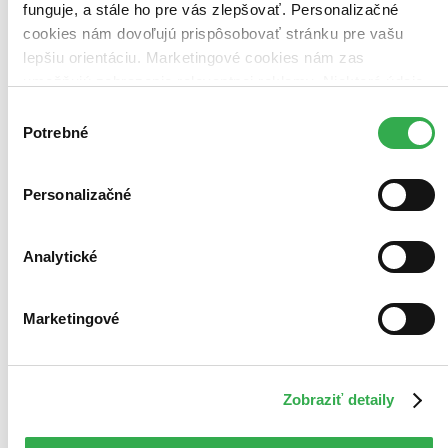
funguje, a stále ho pre vás zlepšovať. Personalizačné
cookies nám dovoľujú prispôsobovať stránku pre vašu
lepšiu orientáciu. Marketingové cookies nám zas
umožňujú zobrazenie relevantnej reklamy. Niektoré údaje
zdieľame aj s tretími stranami. Veľmi by nám pomohlo,
Výber
keby sme mohli používať všetky tieto cookies. Ďakujeme!
Potrebné
súhlasu
Personalizačné
Analytické
Marketingové
Zobraziť detaily