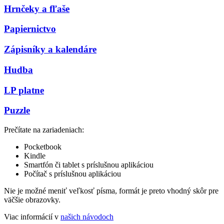
Hrnčeky a fľaše
Papiernictvo
Zápisníky a kalendáre
Hudba
LP platne
Puzzle
Prečítate na zariadeniach:
Pocketbook
Kindle
Smartfón či tablet s príslušnou aplikáciou
Počítač s príslušnou aplikáciou
Nie je možné meniť veľkosť písma, formát je preto vhodný skôr pre
väčšie obrazovky.
Viac informácií v
našich návodoch