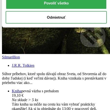
Povoliť všetko
Odmietnuť
Silmarillion
J.R.R. Tolkien
Súbor príbehov, ktoré spolu dávajú obraz Sveta, od Stvorenia až do
doby ľudskej (i keď veľmi dávnej). Kniha vznikala s prestávkami v
priebehu viac ako...
Kniha
pevná väzba s prebalom
19,10 €
Na sklade > 5 ks
Táto kniha sa môže na cestu ku vám vybrať prakticky
okamžite! Ak si ju objednáte do 13:00 v pracovný deň,