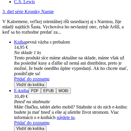
C.S. Lewis
3. diel série
Kroniky Narnie
V Kalormene, veľkej orientálnej ríši susediacej aj s Narniou, žije
mladý najdúch Šasta. Vychováva ho nevlastný otec, rybár Aršíš, a
keď sa ho rozhodne predať za...
Kniha
pevná väzba s prebalom
14,95 €
Na sklade 1 ks
Tento produkt síce máme aktuálne na sklade, máme však už
iba posledné kusy a ďalšie už nemá ani distribútor, preto je
možné, že bude onedlho úplne vypredaný. Ak ho chcete mať,
ponáhľajte sa!
Pridať do zoznamu
Vložiť do košíka
E-kniha
PDF
EPUB
MOBI
10,49 €
Ihneď na stiahnutie
Máte čítačku, tablet alebo mobil? Stiahnite si do nich e-knihu:
budete ju mať hneď a ešte aj ušetríte život stromom. Viac
informácii o e-knihách
nájdete tu
.
Pridať do zoznamu
Vložiť do košíka