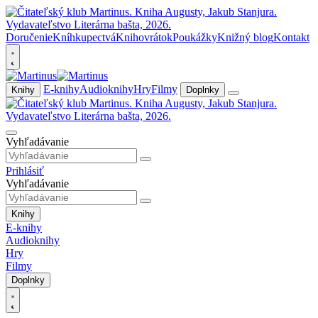
Doručenie
Kníhkupectvá
Knihovrátok
Poukážky
Knižný blog
Kontakt
E-knihy
Audioknihy
Hry
Filmy
Knihy
Doplnky
Vyhľadávanie
Prihlásiť
Vyhľadávanie
Knihy
E-knihy
Audioknihy
Hry
Filmy
Doplnky