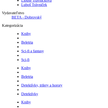
Libuše Trávničková
Luboš Trávniček
Vydavateľstvo
BETA - Dobrovský
Kategorizácia
Knihy
Beletria
Sci-fi a fantasy
Sci-fi
Knihy
Beletria
Detektívky, trilery a horory
Detektívky
Knihy