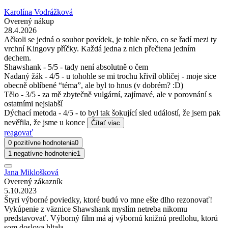
Karolína Vodrážková
Overený nákup
28.4.2026
Ačkoli se jedná o soubor povídek, je tohle něco, co se řadí mezi ty
vrchní Kingovy příčky. Každá jedna z nich přečtena jedním
dechem.
Shawshank - 5/5 - tady není absolutně o čem
Nadaný žák - 4/5 - u tohohle se mi trochu křivil obličej - moje sice
obecně oblíbené “téma”, ale byl to hnus (v dobrém? :D)
Tělo - 3/5 - za mě zbytečně vulgární, zajímavé, ale v porovnání s
ostatními nejslabší
Dýchací metoda - 4/5 - to byl tak šokující sled událostí, že jsem pak
nevěřila, že jsme u konce
Čítať viac
reagovať
0 pozitívne hodnotenia
0
1 negatívne hodnotenie
1
Jana Miklošková
Overený zákazník
5.10.2023
Štyri výborné poviedky, ktoré budú vo mne ešte dlho rezonovať!
Vykúpenie z väznice Shawshank myslím netreba nikomu
predstavovať. Výborný film má aj výbornú knižnú predlohu, ktorú
som doslova hltala.