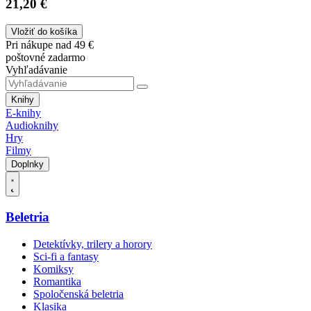
21,20 €
Vložiť do košíka
Pri nákupe nad 49 €
poštovné zadarmo
Vyhľadávanie
Knihy
E-knihy
Audioknihy
Hry
Filmy
Doplnky
Beletria
Detektívky, trilery a horory
Sci-fi a fantasy
Komiksy
Romantika
Spoločenská beletria
Klasika