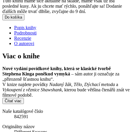
Túto knihu máme síce aktuálne na sklade, máme však už iba
posledné kusy. Ak ju chcete mať rýchlo, ponáhľajte sa! Dodanie
ďalších môže trvať dlhšie, zvyčajne do 9 dní.
Do košíka
Popis knihy
Podrobnosti
Recenzie
O autorovi
Viac o knihe
Nové vydání povídkové knihy, která se klasické tvorbě
Stephena Kinga poněkud vymyká
– sám autor ji označuje za
„přirozeně šťastnou knihu“.
V knize najdete povídky
Nadaný žák, Tělo, Dýchací metoda
a
Vykoupení z věznice Shawshank
, kterou bude většina čtenářů znát ve
filmové podobě.
Čítať viac
Naše katalógové číslo
842591
Originálny názov
Different Seasons