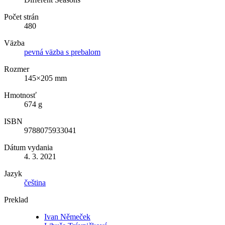
Počet strán
480
Väzba
pevná väzba s prebalom
Rozmer
145×205 mm
Hmotnosť
674 g
ISBN
9788075933041
Dátum vydania
4. 3. 2021
Jazyk
čeština
Preklad
Ivan Němeček