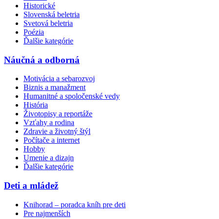
Historické
Slovenská beletria
Svetová beletria
Poézia
Ďalšie kategórie
Náučná a odborná
Motivácia a sebarozvoj
Biznis a manažment
Humanitné a spoločenské vedy
História
Životopisy a reportáže
Vzťahy a rodina
Zdravie a životný štýl
Počítače a internet
Hobby
Umenie a dizajn
Ďalšie kategórie
Deti a mládež
Knihorad – poradca kníh pre deti
Pre najmenších