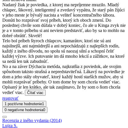
Nadaný žiak je poviedka, z ktorej ma nepríjemne mrazilo. Mladý
chlapec, šikovný, inteligentný a zvedavý vypátra, že starý pán žijúci
v jeho meste je bývalý nacista a veliteľ koncentračného tábora.
Donúti ho rozprávať svoj príbeh, ktorý ich oboch zmení. Do
poslednej chvíle som dúfala v dobrý koniec, čo ale u Kinga zvyk nie
je a v tomto príbehu si ani neviem predstaviť, ako by sa to mohlo na
dobré obrátiť. Skvelé!
Telo bol príbeh štyroch chlapcov, kamarátov, ktorí nie sú ani
najsilnejší, ani najmúdrejší a ani nepochádzajú z najlepších rodín,
každý z iného dôvodu, no spolu sú naozaj silní a schopní čeliť
každej výzve. Ich putovanie im dá mnoho lekcií a zážitkov, na ktoré
sa nedá len tak zabudnúť.
No a na záver Dýchacia metóda, najkratšia z poviedok, ale svojim
spôsobom takisto strašná a nepredstaviteľná. Lákavý na poviedke je
dom a jeho stály obyvateľ, ktorý každý hostí starších mužov, aby si
mohli rozprávať príbehy. O tom dome by som chcela vedieť viac.
Opísaný je len krátko, ale tak zaujímavo, že by som o ňom chcela
vedieť viac.
Čítať viac
reagovať
1 pozitívne hodnotenie
1
0 negatívne hodnotenia
0
Recenzia z iného vydania (2014)
Lujza S.