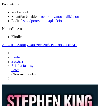
Prečítate na:
Pocketbook
Smartfón či tablet
s podporovanou aplikáciou
Počítač
s podporovanou aplikáciou
Neprečítate na:
Kindle
Ako čítať e-knihy zabezpečené cez Adobe DRM?
Knihy
Beletria
Sci-fi a fantasy
Sci-fi
Čtyři roční doby