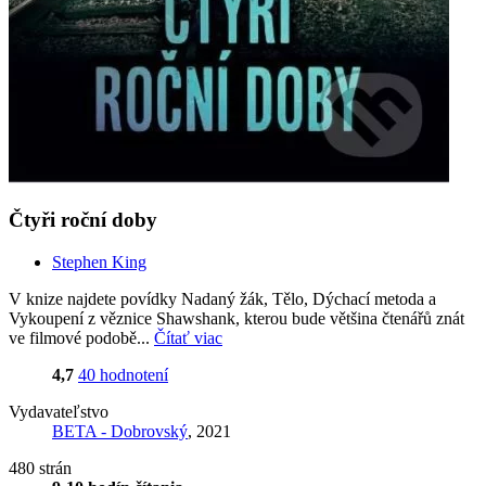
Čtyři roční doby
Stephen King
V knize najdete povídky Nadaný žák, Tělo, Dýchací metoda a
Vykoupení z věznice Shawshank, kterou bude většina čtenářů znát
ve filmové podobě...
Čítať viac
4,7
40 hodnotení
Vydavateľstvo
BETA - Dobrovský
, 2021
480 strán