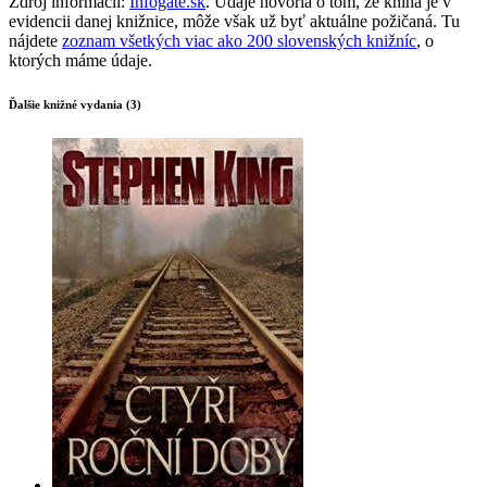
Zdroj informácií:
Infogate.sk
. Údaje hovoria o tom, že kniha je v
evidencii danej knižnice, môže však už byť aktuálne požičaná. Tu
nájdete
zoznam všetkých viac ako 200 slovenských knižníc
, o
ktorých máme údaje.
Ďalšie knižné vydania (3)