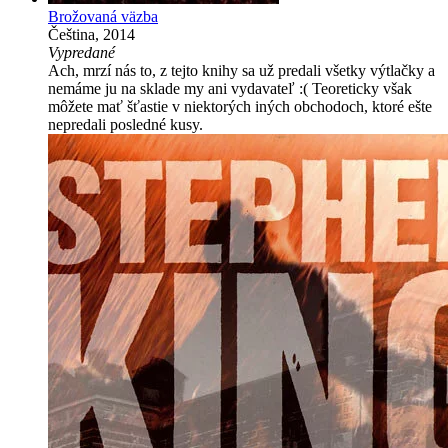
Brožovaná väzba
Čeština, 2014
Vypredané
Ach, mrzí nás to, z tejto knihy sa už predali všetky výtlačky a
nemáme ju na sklade my ani vydavateľ :( Teoreticky však
môžete mať šťastie v niektorých iných obchodoch, ktoré ešte
nepredali posledné kusy.