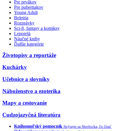
Pre prvákov
Pre pubertiakov
Young Adult
Beletria
Rozprávky
Sci-fi, fantasy a komiksy
Leporelá
Náučné knihy
Ďalšie kategórie
Životopisy a reportáže
Kuchárky
Učebnice a slovníky
Náboženstvo a ezoterika
Mapy a cestovanie
Cudzojazyčná literatúra
Knihomoľský pomocník
Spýtajte sa Sherlocka, čo čítať