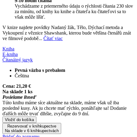
9-10 hodín čítania
Vychádzame z priemerného údaju o rýchlosti čítania 230 slov
za minútu, od knihy ku knihe a čitateľa ku čitateľovi sa to
však môže líšiť.
V knize najdete povídky Nadaný žák, Tělo, Dýchací metoda a
Vykoupení z věznice Shawshank, kterou bude většina čtenářů znát
ve filmové podobě...
Čítať viac
Kniha
E-kniha
Čítaná
iný jazyk
Pevná väzba s prebalom
Čeština
Cena:
21,20 €
Na sklade 1 ks
Posielame ihneď
Túto knihu máme síce aktuálne na sklade, máme však už iba
posledné kusy. Ak ju chcete mať rýchlo, ponáhľajte sa! Dodanie
ďalších môže trvať dlhšie, zvyčajne do 9 dní.
Vložiť do košíka
Rezervovať v kníhkupectve
Na sklade v 6 kníhkupectvách
Pridať do zoznamu