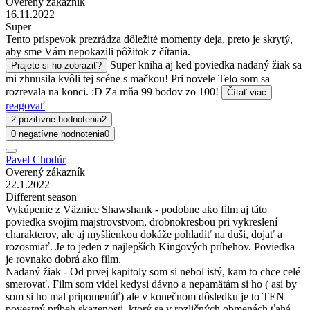
Overený zákazník
16.11.2022
Super
Tento príspevok prezrádza dôležité momenty deja, preto je skrytý,
aby sme Vám nepokazili pôžitok z čítania.
Super kniha aj ked poviedka nadaný žiak sa
Prajete si ho zobraziť?
mi zhnusila kvôli tej scéne s mačkou! Pri novele Telo som sa
rozrevala na konci. :D Za mňa 99 bodov zo 100!
Čítať viac
reagovať
2 pozitívne hodnotenia
2
0 negatívne hodnotenia
0
Pavel Chodúr
Overený zákazník
22.1.2022
Different season
Vykúpenie z Väznice Shawshank - podobne ako film aj táto
poviedka svojim majstrovstvom, drobnokresbou pri vykreslení
charakterov, ale aj myšlienkou dokáže pohladiť na duši, dojať a
rozosmiať. Je to jeden z najlepších Kingových príbehov. Poviedka
je rovnako dobrá ako film.
Nadaný žiak - Od prvej kapitoly som si nebol istý, kam to chce celé
smerovať. Film som videl kedysi dávno a nepamätám si ho ( asi by
som si ho mal pripomenúť) ale v konečnom dôsledku je to TEN
povestný príbeh skazenosti, ktorý sa v rozličných obmenách ťahá