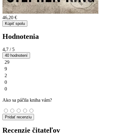
46,20 €
Kúpiť spolu
Hodnotenia
4,7
/ 5
40 hodnotení
29
9
2
0
0
Ako sa páčila kniha vám?
Pridať recenziu
Recenzie čitateľov