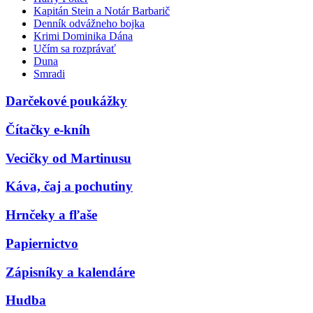
Kapitán Stein a Notár Barbarič
Denník odvážneho bojka
Krimi Dominika Dána
Učím sa rozprávať
Duna
Smradi
Darčekové poukážky
Čítačky e-kníh
Vecičky od Martinusu
Káva, čaj a pochutiny
Hrnčeky a fľaše
Papiernictvo
Zápisníky a kalendáre
Hudba