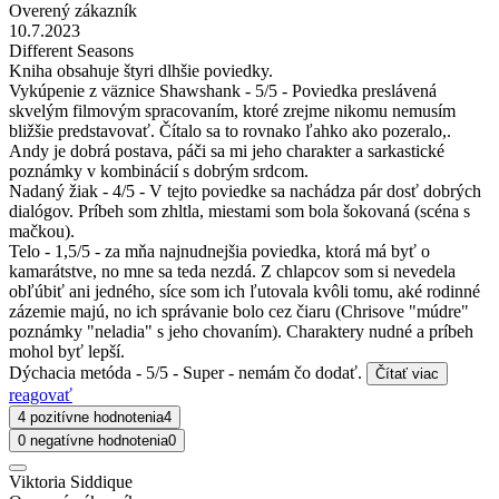
Overený zákazník
10.7.2023
Different Seasons
Kniha obsahuje štyri dlhšie poviedky.
Vykúpenie z väznice Shawshank - 5/5 - Poviedka preslávená
skvelým filmovým spracovaním, ktoré zrejme nikomu nemusím
bližšie predstavovať. Čítalo sa to rovnako ľahko ako pozeralo,.
Andy je dobrá postava, páči sa mi jeho charakter a sarkastické
poznámky v kombinácií s dobrým srdcom.
Nadaný žiak - 4/5 - V tejto poviedke sa nachádza pár dosť dobrých
dialógov. Príbeh som zhltla, miestami som bola šokovaná (scéna s
mačkou).
Telo - 1,5/5 - za mňa najnudnejšia poviedka, ktorá má byť o
kamarátstve, no mne sa teda nezdá. Z chlapcov som si nevedela
obľúbiť ani jedného, síce som ich ľutovala kvôli tomu, aké rodinné
zázemie majú, no ich správanie bolo cez čiaru (Chrisove "múdre"
poznámky "neladia" s jeho chovaním). Charaktery nudné a príbeh
mohol byť lepší.
Dýchacia metóda - 5/5 - Super - nemám čo dodať.
Čítať viac
reagovať
4 pozitívne hodnotenia
4
0 negatívne hodnotenia
0
Viktoria Siddique