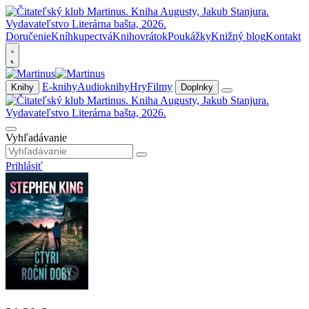
Doručenie
Kníhkupectvá
Knihovrátok
Poukážky
Knižný blog
Kontakt
E-knihy
Audioknihy
Hry
Filmy
Knihy
Doplnky
Vyhľadávanie
Prihlásiť