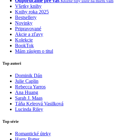
Odporúčame pre vás
Knižné tipy ušité na mieru vám
Všetky knihy
Knihy roka 2025
Bestsellery
Novinky
Pripravované
Akcie a zľavy
Kolekcie
BookTok
Mám záujem o titul
Top autori
Dominik Dán
Julie Caplin
Rebecca Yarros
Ana Huang
Sarah J. Maas
Táňa Keleová Vasilková
Lucinda Riley
Top série
Romantické úteky
Harry Potter