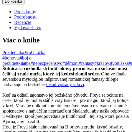
Do košíka
Popis knihy
Podrobnosti
Recenzie
Vydavateľstvo
Viac o knihe
Pozrieť ukážku
Ukážka
#bohovia
#boj o
prežitie
#kliatba
#nebezpečenstvo
#démoni
#fantasy
#kráľovstvo
#láska
#
Štítnica sa rozhodla strhnúť okovy proroctva, no súčasne musí
čeliť aj zrade muža, ktorý jej kedysi zlomil srdce.
Ohnivé finále
severskou mytológiou inšpirovanej romantickej fantasy dilógie
nadväzuje na bestseller
Osud vpísaný v krvi
.
Keď sa odhalí tajomstvo jej božského pôvodu, Freya sa ocitne na
ceste, ktorá by mohla stáť životy tisícov - pre mágiu, ktorá jej koluje
v krvi. V snahe uniknúť tomuto temnému osudu uzatvára riskantné
spojenectvo s najväčším nepriateľom Skalandu, aby našla odpovede
u veštkyne, ktorá predpovedala je budúcnosť - tej istej, ktorá poslala
Bjorna, aby ju zabil.
Hoci je Freya stále nahnevaná na Bjornovu zradu, krvné prísahy,