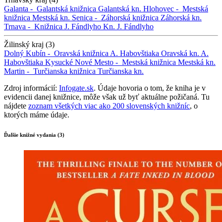
Galanta -
Galantská knižnica
Galantská kn.
Hlohovec -
Mestská
knižnica
Mestská kn.
Senica -
Záhorská knižnica
Záhorská kn.
Trnava -
Knižnica J. Fándlyho
Kn. J. Fándlyho
Žilinský kraj (3)
Dolný Kubín -
Oravská knižnica A. Habovštiaka
Oravská kn. A.
Habovštiaka
Kysucké Nové Mesto -
Mestská knižnica
Mestská kn.
Martin -
Turčianska knižnica
Turčianska kn.
Zdroj informácií:
Infogate.sk
. Údaje hovoria o tom, že kniha je v
evidencii danej knižnice, môže však už byť aktuálne požičaná. Tu
nájdete
zoznam všetkých viac ako 200 slovenských knižníc
, o
ktorých máme údaje.
Ďalšie knižné vydania (3)