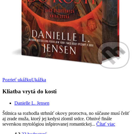
Pozrieť ukážku
Ukážka
Kliatba vrytá do kosti
Danielle L. Jensen
Štítnica sa rozhodla strhnúť okovy proroctva, no súčasne musí čeliť
aj zrade muža, ktorý jej kedysi zlomil srdce. Ohnivé finále
severskou mytológiou inšpirovanej romantickej...
Čítať viac