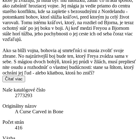
ktoré ju zväzujú, ju nútia byť mu nablízku, zatiaľ čo hľadá spôsob,
ako zabrániť hroziacej vojne. Jej mágia ju vedie priamo do centra
starého konfliktu, kde sa zapletie s bezosudnými z Nordelandu -
potomkami bohov, ktorí slúžia kráľovi, pred ktorým ju celý život
varovali. Tomu istému kráľovi, ktorý, na rozdiel od Bjorna, je teraz
ochotný stáť po jej boku v boji. Aj keď medzi Freyou a Bjornom
stále horí túžba, jeho pochybnosti o jej ceste ich od seba čoraz viac
vzďaľujú.
Ako sa blíži vojna, bohovia aj smrteľníci si musia zvoliť svoje
zbrane. No najzúrivejší boj bude ten, ktorý Freya zvádza sama v
sebe. S mágiou dvoch bohýň, ktorá jej prúdi v žilách, musí prepliesť
nite osudu a rozhodnúť o vlastnej budúcnosti: stane sa štítom, ktorý
ochráni jej ľud - alebo kliatbou, ktorá ho zničí?
Čítať viac
Naše katalógové číslo
2773293
Originálny názov
A Curse Carved in Bone
Počet strán
416
Väzba