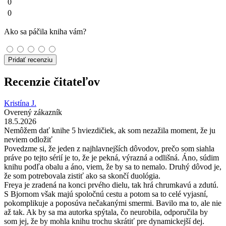
0
0
Ako sa páčila kniha vám?
Pridať recenziu
Recenzie čitateľov
Kristína J.
Overený zákazník
18.5.2026
Nemôžem dať knihe 5 hviezdičiek, ak som nezažila moment, že ju
neviem odložiť
Povedzme si, že jeden z najhlavnejších dôvodov, prečo som siahla
práve po tejto sérií je to, že je pekná, výrazná a odlišná. Áno, súdim
knihu podľa obalu a áno, viem, že by sa to nemalo. Druhý dôvod je,
že som potrebovala zistiť ako sa skončí duológia.
Freya je zradená na konci prvého dielu, tak hrá chrumkavú a zdutú.
S Bjornom však majú spoločnú cestu a potom sa to celé vyjasní,
pokomplikuje a poposúva nečakanými smermi. Bavilo ma to, ale nie
až tak. Ak by sa ma autorka spýtala, čo neurobila, odporučila by
som jej, že by mohla knihu trochu skrátiť pre dynamickejší dej.