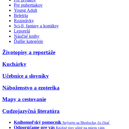
Pre pubertiakov
Young Adult
Beletria
Rozprávky
Sci-fi, fantasy a komiksy
Leporelá
Náučné knihy
Ďalšie kategórie
Životopisy a reportáže
Kuchárky
Učebnice a slovníky
Náboženstvo a ezoterika
Mapy a cestovanie
Cudzojazyčná literatúra
Knihomoľský pomocník
Spýtajte sa Sherlocka, čo čítať
Odporúčame pre vás
Knižné tipy ušité na mieru vám