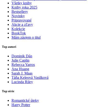
Všetky knihy
Knihy roka 2025
Bestsellery
Novinky
Pripravované
Akcie a zľavy
Kolekcie
BookTok
Mám záujem o titul
Top autori
Dominik Dán
Julie Caplin
Rebecca Yarros
Ana Huang
Sarah J. Maas
Táňa Keleová Vasilková
Lucinda Riley
Top série
Romantické úteky
Harry Potter