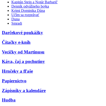
Kapitán Stein a Notár Barbarič
Denník odvážneho bojka
Krimi Dominika Dána
Učím sa rozprávať
Duna
Smradi
Darčekové poukážky
Čítačky e-kníh
Vecičky od Martinusu
Káva, čaj a pochutiny
Hrnčeky a fľaše
Papiernictvo
Zápisníky a kalendáre
Hudba