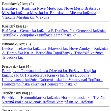
Bratislavský kraj (3)
Bratislava -
Knižnica Nové Mesto
Kn. Nové Mesto
Bratislava -
Mestská knižnica
Mestská kn.
Bratislava -
Miestna knižnica
Vrakuňa
Miestna kn. Vrakuňa
Košický kraj (2)
Rožňava -
Gemerská knižnica P. Dobšinského
Gemerská knižnica
Trebišov -
Zemplínska knižnica
Zemplínska kn.
Nitriansky kraj (3)
Levice -
Tekovská knižnica
Tekovská kn.
Nové Zámky -
Knižnica
A. Bernoláka
Kn. A. Bernoláka
Topoľčany -
Tribečská knižnica
Tribečská kn.
Prešovský kraj (4)
Bardejov -
Okresná knižnica
Okresná kn.
Prešov -
Krajská
knižnica P. O. Hviezdoslava
Krajská kn.
Stará Ľubovňa -
Ľubovnianska knižnica
Ľubovnianska kn.
Vranov nad Topľou -
Hornozemplínska knižnica
Hornozemplínska kn.
Trenčiansky kraj (2)
Prievidza -
Hornonitrianska knižnica
Hornonitrianska kn.
Trenčín -
Verejná knižnica Michala Rešetku
Verejná kn. M. Rešetku
Trnavský kraj (4)