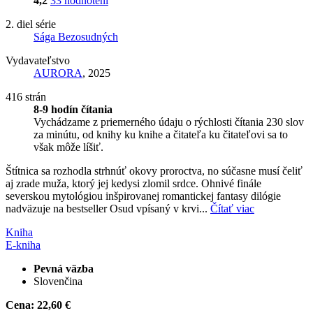
4,2
33 hodnotení
2. diel série
Sága Bezosudných
Vydavateľstvo
AURORA
, 2025
416 strán
8-9 hodín čítania
Vychádzame z priemerného údaju o rýchlosti čítania 230 slov
za minútu, od knihy ku knihe a čitateľa ku čitateľovi sa to
však môže líšiť.
Štítnica sa rozhodla strhnúť okovy proroctva, no súčasne musí čeliť
aj zrade muža, ktorý jej kedysi zlomil srdce. Ohnivé finále
severskou mytológiou inšpirovanej romantickej fantasy dilógie
nadväzuje na bestseller Osud vpísaný v krvi...
Čítať viac
Kniha
E-kniha
Pevná väzba
Slovenčina
Cena:
22,60 €