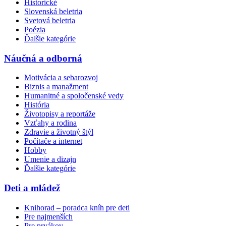
Historické
Slovenská beletria
Svetová beletria
Poézia
Ďalšie kategórie
Náučná a odborná
Motivácia a sebarozvoj
Biznis a manažment
Humanitné a spoločenské vedy
História
Životopisy a reportáže
Vzťahy a rodina
Zdravie a životný štýl
Počítače a internet
Hobby
Umenie a dizajn
Ďalšie kategórie
Deti a mládež
Knihorad – poradca kníh pre deti
Pre najmenších
Pre prvákov