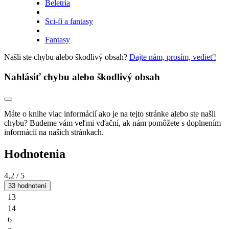
Beletria
Sci-fi a fantasy
Fantasy
Našli ste chybu alebo škodlivý obsah?
Dajte nám, prosím, vedieť!
Nahlásiť chybu alebo škodlivý obsah
Máte o knihe viac informácií ako je na tejto stránke alebo ste našli
chybu? Budeme vám veľmi vďační, ak nám pomôžete s doplnením
informácií na našich stránkach.
Hodnotenia
4,2
/ 5
33 hodnotení
13
14
6