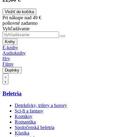
Vložiť do košíka
Pri nákupe nad 49 €
poštovné zadarmo
Vyhľadávanie
Knihy
E-knihy
Audioknihy
Hry
Filmy
Doplnky
Beletria
Detektívky, trilery a horory
Sci-fi a fantasy
Komiksy
Romantika
Spoločenská beletria
Klasika