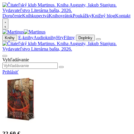
Doručenie
Kníhkupectvá
Knihovrátok
Poukážky
Knižný blog
Kontakt
E-knihy
Audioknihy
Hry
Filmy
Knihy
Doplnky
Vyhľadávanie
Prihlásiť
22,60 €