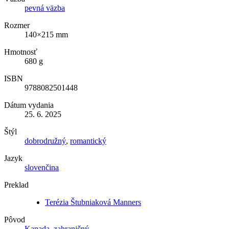
pevná väzba
Rozmer
140×215 mm
Hmotnosť
680 g
ISBN
9788082501448
Dátum vydania
25. 6. 2025
Štýl
dobrodružný
,
romantický
Jazyk
slovenčina
Preklad
Terézia Štubniaková Manners
Pôvod
Kanada
,
zahraničný