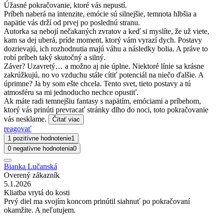
Úžasné pokračovanie, ktoré vás nepustí.
Príbeh naberá na intenzite, emócie sú silnejšie, temnota hlbšia a
napätie vás drží od prvej po poslednú stranu.
Autorka sa nebojí nečakaných zvratov a keď si myslíte, že už viete,
kam sa dej uberá, príde moment, ktorý vám vyrazí dych. Postavy
dozrievajú, ich rozhodnutia majú váhu a následky bolia. A práve to
robí príbeh taký skutočný a silný.
Záver? Uzavretý… a možno aj nie úplne. Niektoré línie sa krásne
zakrúžkujú, no vo vzduchu stále cítiť potenciál na niečo ďalšie. A
úprimne? Ja by som ešte chcela. Tento svet, tieto postavy a tú
atmosféru sa mi jednoducho nechce opustiť.
Ak máte radi temnejšiu fantasy s napätím, emóciami a príbehom,
ktorý vás prinúti prevracať stránky dlho do noci, toto pokračovanie
vás nesklame.
Čítať viac
reagovať
1 pozitívne hodnotenie
1
0 negatívne hodnotenia
0
Bianka Lučanská
Overený zákazník
5.1.2026
Kliatba vrytá do kosti
Prvý diel ma svojím koncom prinútil siahnuť po pokračovaní
okamžite. A neľutujem.