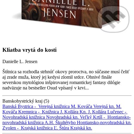
Kliatba vrytá do kosti
Danielle L. Jensen
Štítnica sa rozhodla strhnúť okovy proroctva, no súčasne musí čeliť
aj zrade muža, ktorý jej kedysi zlomil srdce. Ohnivé finále
severskou mytológiou inšpirovanej romantickej fantasy dilógie
nadväzuje na bestseller Osud vpísaný v krvi...
Banskobystrický kraj (5)
Banská Bystrica -
Verejná knižnica M. Kováča
Verejná kn. M.
Kováča
Kremnica -
Knižnica J. Kollára
Kn. J. Kollára
Lučenec -
Novohradská knižnica
Novohradská kn.
Veľký Krtíš -
Hontiansko-
novohradská knižnica A.H. Škultétyho
Hontiansko-novohradská kn.
Zvolen -
Krajská knižnica Ľ. Štúra
Krajská kn.