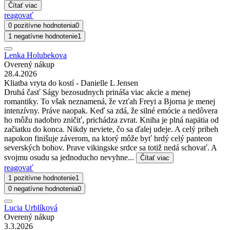
Čítať viac
reagovať
0 pozitívne hodnotenia
0
1 negatívne hodnotenie
1
Lenka Holubekova
Overený nákup
28.4.2026
Kliatba vryta do kostí - Danielle L Jensen
Druhá časť Ságy bezosudnych prináša viac akcie a menej
romantiky. To však neznamená, že vzťah Freyi a Bjorna je menej
intenzívny. Práve naopak. Keď sa zdá, že silné emócie a nedôvera
ho môžu nadobro zničiť, prichádza zvrat. Kniha je plná napätia od
začiatku do konca. Nikdy neviete, čo sa ďalej udeje. A celý pribeh
napokon finišuje záverom, na ktorý môže byť hrdý celý panteon
severských bohov. Prave vikingske srdce sa totiž nedá schovať. A
svojmu osudu sa jednoducho nevyhne...
Čítať viac
reagovať
1 pozitívne hodnotenie
1
0 negatívne hodnotenia
0
Lucia Urblíková
Overený nákup
3.3.2026