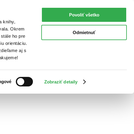
Povoliť všetko
a knihy,
ovala. Okrem
Odmietnuť
stále ho pre
u orientáciu.
dieľame aj s
Ďakujeme!
ngové
Zobraziť detaily