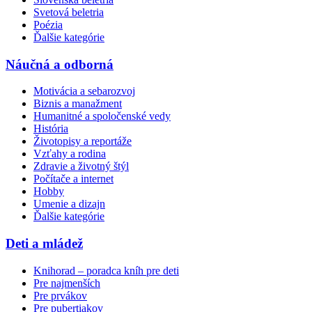
Svetová beletria
Poézia
Ďalšie kategórie
Náučná a odborná
Motivácia a sebarozvoj
Biznis a manažment
Humanitné a spoločenské vedy
História
Životopisy a reportáže
Vzťahy a rodina
Zdravie a životný štýl
Počítače a internet
Hobby
Umenie a dizajn
Ďalšie kategórie
Deti a mládež
Knihorad – poradca kníh pre deti
Pre najmenších
Pre prvákov
Pre pubertiakov