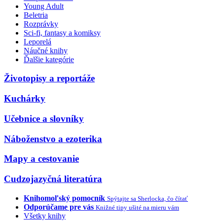
Young Adult
Beletria
Rozprávky
Sci-fi, fantasy a komiksy
Leporelá
Náučné knihy
Ďalšie kategórie
Životopisy a reportáže
Kuchárky
Učebnice a slovníky
Náboženstvo a ezoterika
Mapy a cestovanie
Cudzojazyčná literatúra
Knihomoľský pomocník
Spýtajte sa Sherlocka, čo čítať
Odporúčame pre vás
Knižné tipy ušité na mieru vám
Všetky knihy