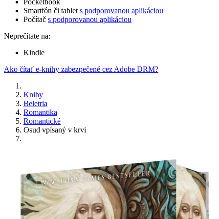
Pocketbook
Smartfón či tablet
s podporovanou aplikáciou
Počítač
s podporovanou aplikáciou
Neprečítate na:
Kindle
Ako čítať e-knihy zabezpečené cez Adobe DRM?
Knihy
Beletria
Romantika
Romantické
Osud vpísaný v krvi