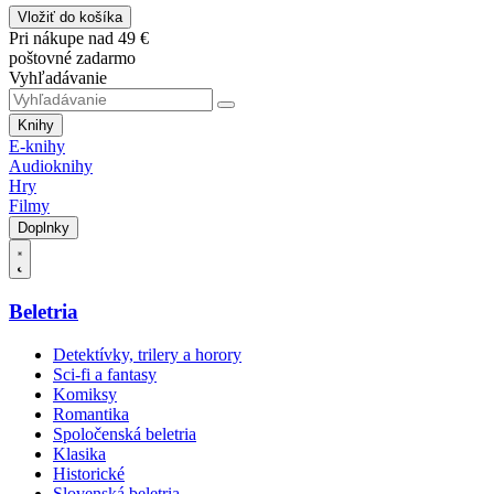
Vložiť do košíka
Pri nákupe nad 49 €
poštovné zadarmo
Vyhľadávanie
Knihy
E-knihy
Audioknihy
Hry
Filmy
Doplnky
Beletria
Detektívky, trilery a horory
Sci-fi a fantasy
Komiksy
Romantika
Spoločenská beletria
Klasika
Historické
Slovenská beletria