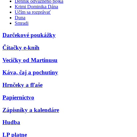
Denník odvážneho bojka
Krimi Dominika Dána
Učím sa rozprávať
Duna
Smradi
Darčekové poukážky
Čítačky e-kníh
Vecičky od Martinusu
Káva, čaj a pochutiny
Hrnčeky a fľaše
Papiernictvo
Zápisníky a kalendáre
Hudba
LP platne