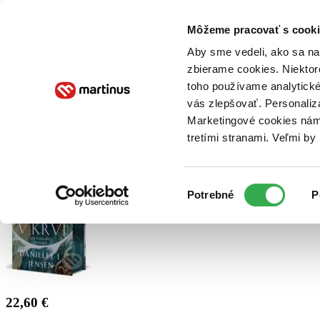
Doručenie
Kníhkupectvá
Knihovrátok
Poukážky
Knižný blog
Kontakt
Môžeme pracovať s cooki
Aby sme vedeli, ako sa na 
zbierame cookies. Niektor
E-knihy
Audioknihy
Hry
Filmy
Knihy
Doplnky
toho používame analytické
vás zlepšovať. Personaliz
Vyhľadávanie
Marketingové cookies nám 
tretími stranami. Veľmi b
Prihlásiť
Výber
Potrebné
P
súhlasu
22,60 €