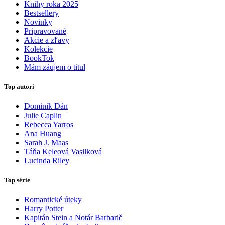
Knihy roka 2025
Bestsellery
Novinky
Pripravované
Akcie a zľavy
Kolekcie
BookTok
Mám záujem o titul
Top autori
Dominik Dán
Julie Caplin
Rebecca Yarros
Ana Huang
Sarah J. Maas
Táňa Keleová Vasilková
Lucinda Riley
Top série
Romantické úteky
Harry Potter
Kapitán Stein a Notár Barbarič