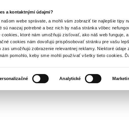
es a kontaktnými údajmi?
našom webe správate, a mohli vám zobraziť tie najlepšie tipy n
é sú naozaj potrebné a bez nich by naša stránka vôbec nefung
 cookies, ktoré nám umožňujú zisťovať, ako náš web funguje, a 
ačné cookies nám dovoľujú prispôsobovať stránku pre vašu lepši
zas umožňujú zobrazenie relevantnej reklamy. Niektoré údaje z
y nám pomohlo, keby sme mohli používať všetky tieto cookies. 
ersonalizačné
Analytické
Marketi