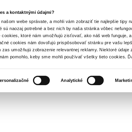
es a kontaktnými údajmi?
našom webe správate, a mohli vám zobraziť tie najlepšie tipy n
é sú naozaj potrebné a bez nich by naša stránka vôbec nefung
 cookies, ktoré nám umožňujú zisťovať, ako náš web funguje, a 
ačné cookies nám dovoľujú prispôsobovať stránku pre vašu lepši
zas umožňujú zobrazenie relevantnej reklamy. Niektoré údaje z
y nám pomohlo, keby sme mohli používať všetky tieto cookies. 
ersonalizačné
Analytické
Marketi