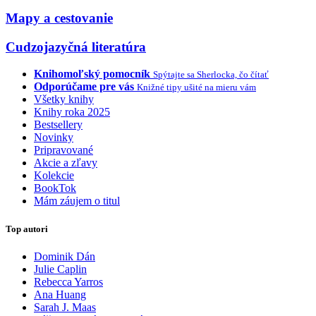
Mapy a cestovanie
Cudzojazyčná literatúra
Knihomoľský pomocník
Spýtajte sa Sherlocka, čo čítať
Odporúčame pre vás
Knižné tipy ušité na mieru vám
Všetky knihy
Knihy roka 2025
Bestsellery
Novinky
Pripravované
Akcie a zľavy
Kolekcie
BookTok
Mám záujem o titul
Top autori
Dominik Dán
Julie Caplin
Rebecca Yarros
Ana Huang
Sarah J. Maas