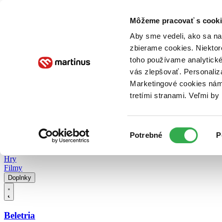
Doručenie
Kníhkupectvá
Knihovrátok
Poukážky
Knižný blog
Kontakt
Môžeme pracovať s cooki
Aby sme vedeli, ako sa na 
zbierame cookies. Niektor
E-knihy
Audioknihy
Hry
Filmy
Knihy
Doplnky
toho používame analytické
vás zlepšovať. Personaliz
Vyhľadávanie
Marketingové cookies nám 
tretími stranami. Veľmi b
Prihlásiť
Vyhľadávanie
Výber
Knihy
Potrebné
P
súhlasu
E-knihy
Audioknihy
Hry
Filmy
Doplnky
Beletria