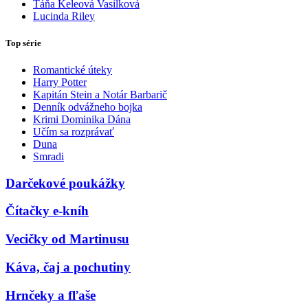
Táňa Keleová Vasilková
Lucinda Riley
Top série
Romantické úteky
Harry Potter
Kapitán Stein a Notár Barbarič
Denník odvážneho bojka
Krimi Dominika Dána
Učím sa rozprávať
Duna
Smradi
Darčekové poukážky
Čítačky e-kníh
Vecičky od Martinusu
Káva, čaj a pochutiny
Hrnčeky a fľaše