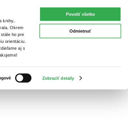
Povoliť všetko
a knihy,
ovala. Okrem
Odmietnuť
stále ho pre
u orientáciu.
dieľame aj s
Ďakujeme!
ngové
Zobraziť detaily