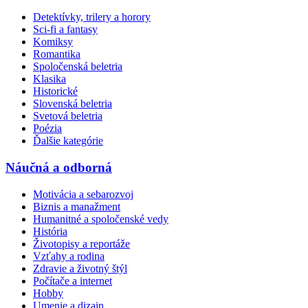
Detektívky, trilery a horory
Sci-fi a fantasy
Komiksy
Romantika
Spoločenská beletria
Klasika
Historické
Slovenská beletria
Svetová beletria
Poézia
Ďalšie kategórie
Náučná a odborná
Motivácia a sebarozvoj
Biznis a manažment
Humanitné a spoločenské vedy
História
Životopisy a reportáže
Vzťahy a rodina
Zdravie a životný štýl
Počítače a internet
Hobby
Umenie a dizajn