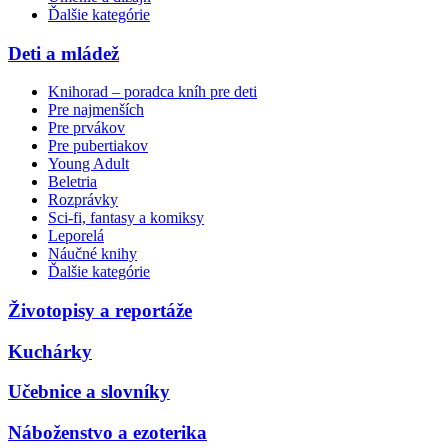
Ďalšie kategórie
Deti a mládež
Knihorad – poradca kníh pre deti
Pre najmenších
Pre prvákov
Pre pubertiakov
Young Adult
Beletria
Rozprávky
Sci-fi, fantasy a komiksy
Leporelá
Náučné knihy
Ďalšie kategórie
Životopisy a reportáže
Kuchárky
Učebnice a slovníky
Náboženstvo a ezoterika