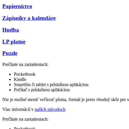
Papiernictvo
Zápisníky a kalendáre
Hudba
LP platne
Puzzle
Prečítate na zariadeniach:
Pocketbook
Kindle
Smartfón či tablet s príslušnou aplikáciou
Počítač s príslušnou aplikáciou
Nie je možné meniť veľkosť písma, formát je preto vhodný skôr pre 
Viac informácií v
našich návodoch
Prečítate na zariadeniach:
Pocketbook