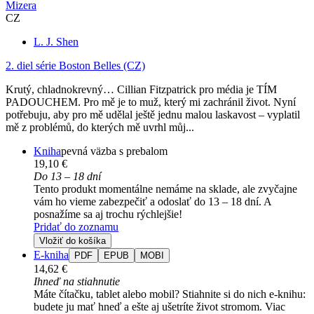
Mizera
CZ
L. J. Shen
2. diel série
Boston Belles (CZ)
Krutý, chladnokrevný… Cillian Fitzpatrick pro média je TÍM
PADOUCHEM. Pro mě je to muž, který mi zachránil život. Nyní
potřebuju, aby pro mě udělal ještě jednu malou laskavost – vyplatil
mě z problémů, do kterých mě uvrhl můj...
Kniha
pevná väzba s prebalom
19,10 €
Do 13 – 18 dní
Tento produkt momentálne nemáme na sklade, ale zvyčajne
vám ho vieme zabezpečiť a odoslať do 13 – 18 dní. A
posnažíme sa aj trochu rýchlejšie!
Pridať do zoznamu
Vložiť do košíka
E-kniha
PDF
EPUB
MOBI
14,62 €
Ihneď na stiahnutie
Máte čítačku, tablet alebo mobil? Stiahnite si do nich e-knihu:
budete ju mať hneď a ešte aj ušetríte život stromom. Viac