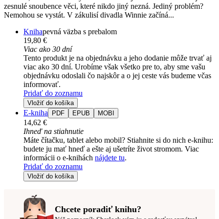
zesnulé snoubence věci, které nikdo jiný nezná. Jediný problém?
Nemohou se vystát. V zákulisí divadla Winnie začíná...
Kniha
pevná väzba s prebalom
19,80 €
Viac ako 30 dní
Tento produkt je na objednávku a jeho dodanie môže trvať aj
viac ako 30 dní. Urobíme však všetko pre to, aby sme vašu
objednávku odoslali čo najskôr a o jej ceste vás budeme včas
informovať.
Pridať do zoznamu
Vložiť do košíka
E-kniha
PDF
EPUB
MOBI
14,62 €
Ihneď na stiahnutie
Máte čítačku, tablet alebo mobil? Stiahnite si do nich e-knihu:
budete ju mať hneď a ešte aj ušetríte život stromom. Viac
informácii o e-knihách
nájdete tu
.
Pridať do zoznamu
Vložiť do košíka
Chcete poradiť knihu?