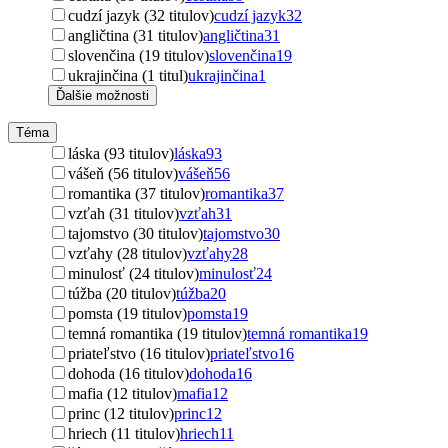
cudzí jazyk (32 titulov)
cudzí jazyk
32
angličtina (31 titulov)
angličtina
31
slovenčina (19 titulov)
slovenčina
19
ukrajinčina (1 titul)
ukrajinčina
1
Ďalšie možnosti
Téma
láska (93 titulov)
láska
93
vášeň (56 titulov)
vášeň
56
romantika (37 titulov)
romantika
37
vzťah (31 titulov)
vzťah
31
tajomstvo (30 titulov)
tajomstvo
30
vzťahy (28 titulov)
vzťahy
28
minulosť (24 titulov)
minulosť
24
túžba (20 titulov)
túžba
20
pomsta (19 titulov)
pomsta
19
temná romantika (19 titulov)
temná romantika
19
priateľstvo (16 titulov)
priateľstvo
16
dohoda (16 titulov)
dohoda
16
mafia (12 titulov)
mafia
12
princ (12 titulov)
princ
12
hriech (11 titulov)
hriech
11