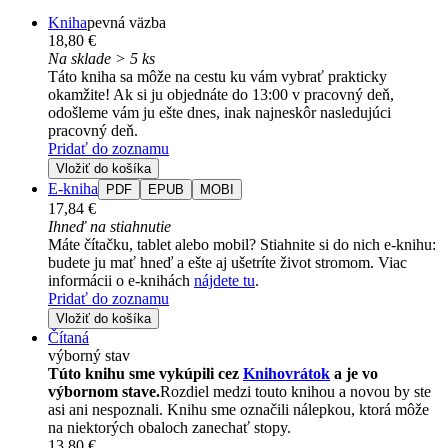
Kniha
pevná väzba
18,80 €
Na sklade > 5 ks
Táto kniha sa môže na cestu ku vám vybrať prakticky
okamžite! Ak si ju objednáte do 13:00 v pracovný deň,
odošleme vám ju ešte dnes, inak najneskôr nasledujúci
pracovný deň.
Pridať do zoznamu
Vložiť do košíka
E-kniha
PDF
EPUB
MOBI
17,84 €
Ihneď na stiahnutie
Máte čítačku, tablet alebo mobil? Stiahnite si do nich e-knihu:
budete ju mať hneď a ešte aj ušetríte život stromom. Viac
informácii o e-knihách
nájdete tu
.
Pridať do zoznamu
Vložiť do košíka
Čítaná
výborný stav
Túto knihu sme vykúpili cez
Knihovrátok
a je vo
výbornom stave.
Rozdiel medzi touto knihou a novou by ste
asi ani nespoznali. Knihu sme označili nálepkou, ktorá môže
na niektorých obaloch zanechať stopy.
13,80 €