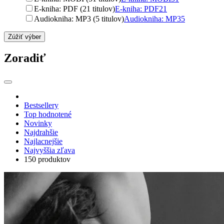
E-kniha: PDF (21 titulov)
E-kniha: PDF
21
Audiokniha: MP3 (5 titulov)
Audiokniha: MP3
5
Zúžiť výber
Zoradiť
Bestsellery
Top hodnotené
Novinky
Najdrahšie
Najlacnejšie
Najvyššia zľava
150 produktov