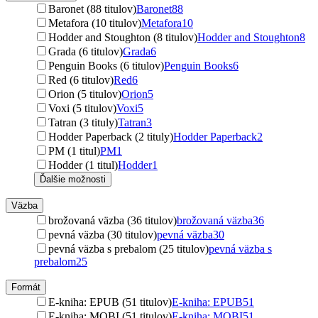
Baronet (88 titulov)
Baronet
88
Metafora (10 titulov)
Metafora
10
Hodder and Stoughton (8 titulov)
Hodder and Stoughton
8
Grada (6 titulov)
Grada
6
Penguin Books (6 titulov)
Penguin Books
6
Red (6 titulov)
Red
6
Orion (5 titulov)
Orion
5
Voxi (5 titulov)
Voxi
5
Tatran (3 tituly)
Tatran
3
Hodder Paperback (2 tituly)
Hodder Paperback
2
PM (1 titul)
PM
1
Hodder (1 titul)
Hodder
1
Ďalšie možnosti
Väzba
brožovaná väzba (36 titulov)
brožovaná väzba
36
pevná väzba (30 titulov)
pevná väzba
30
pevná väzba s prebalom (25 titulov)
pevná väzba s
prebalom
25
Formát
E-kniha: EPUB (51 titulov)
E-kniha: EPUB
51
E-kniha: MOBI (51 titulov)
E-kniha: MOBI
51