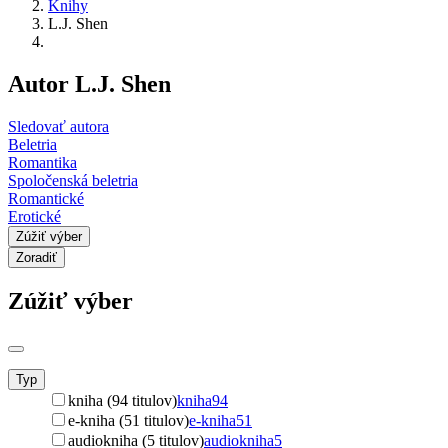
Knihy
L.J. Shen
Autor L.J. Shen
Sledovať autora
Beletria
Romantika
Spoločenská beletria
Romantické
Erotické
Zúžiť výber
Zoradiť
Zúžiť výber
Typ
kniha (94 titulov)
kniha
94
e-kniha (51 titulov)
e-kniha
51
audiokniha (5 titulov)
audiokniha
5