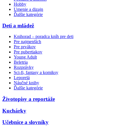
Hobby
Umenie a dizajn
Ďalšie kategórie
Deti a mládež
Knihorad – poradca kníh pre deti
Pre najmenších
Pre prvákov
Pre pubertiakov
Young Adult
Beletria
Rozprávky
Sci-fi, fantasy a komiksy
Leporelá
Náučné knihy
Ďalšie kategórie
Životopisy a reportáže
Kuchárky
Učebnice a slovníky