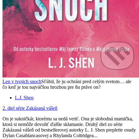
Len v tvojich snoch
Sľúbil, že ju ochráni pred celým svetom… ale
čo keď je tou najväčšou hrozbou pre ňu práve on?
L.J. Shen
2. diel série
Zakázaná vášeň
On je sukničkár, ktorému sa nedá veriť. Ona je slobodná mamička,
ktorá si nemôže dovoliť ďalšie sklamanie. Druhý diel zo série
Zakázaná vášeň od bestsellerovej autorky L. J. Shen prepletie osudy
Dylan Casablancasovej a Rhylanda Coltridgea...