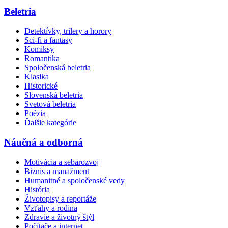
Beletria
Detektívky, trilery a horory
Sci-fi a fantasy
Komiksy
Romantika
Spoločenská beletria
Klasika
Historické
Slovenská beletria
Svetová beletria
Poézia
Ďalšie kategórie
Náučná a odborná
Motivácia a sebarozvoj
Biznis a manažment
Humanitné a spoločenské vedy
História
Životopisy a reportáže
Vzťahy a rodina
Zdravie a životný štýl
Počítače a internet