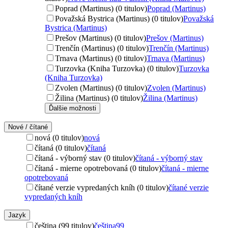
Poprad (Martinus) (0 titulov)
Poprad (Martinus)
Považská Bystrica (Martinus) (0 titulov)
Považská
Bystrica (Martinus)
Prešov (Martinus) (0 titulov)
Prešov (Martinus)
Trenčín (Martinus) (0 titulov)
Trenčín (Martinus)
Trnava (Martinus) (0 titulov)
Trnava (Martinus)
Turzovka (Kniha Turzovka) (0 titulov)
Turzovka
(Kniha Turzovka)
Zvolen (Martinus) (0 titulov)
Zvolen (Martinus)
Žilina (Martinus) (0 titulov)
Žilina (Martinus)
Ďalšie možnosti
Nové / čítané
nová (0 titulov)
nová
čítaná (0 titulov)
čítaná
čítaná - výborný stav (0 titulov)
čítaná - výborný stav
čítaná - mierne opotrebovaná (0 titulov)
čítaná - mierne
opotrebovaná
čítané verzie vypredaných kníh (0 titulov)
čítané verzie
vypredaných kníh
Jazyk
čeština (99 titulov)
čeština
99