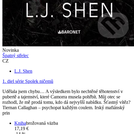
Novinka
Špatný střelec
CZ
L.J. Shen
1. diel série
Spolek ničemů
Udělala jsem chybu… A výsledkem bylo nechtěné těhotenství v
pubertě a tajemství, které Camorra musela pohřbít. Můj otec se
rozhodl, že mě prodá tomu, kdo dá nejvyšší nabídku. Šťastný vítěz?
Tiernan Callaghan – psychopat každým coulem. Irský mafiánský
prin
Kniha
brožovaná väzba
17,19 €
-14 %