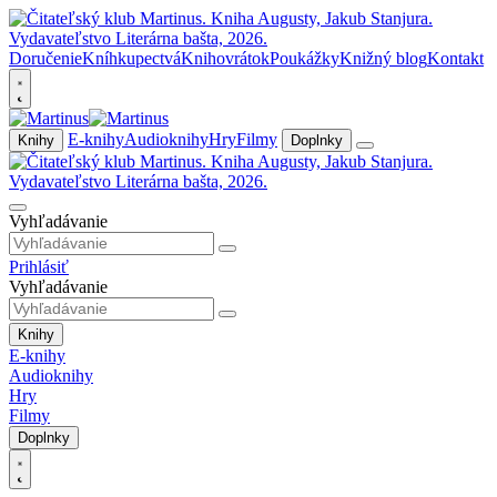
Doručenie
Kníhkupectvá
Knihovrátok
Poukážky
Knižný blog
Kontakt
E-knihy
Audioknihy
Hry
Filmy
Knihy
Doplnky
Vyhľadávanie
Prihlásiť
Vyhľadávanie
Knihy
E-knihy
Audioknihy
Hry
Filmy
Doplnky