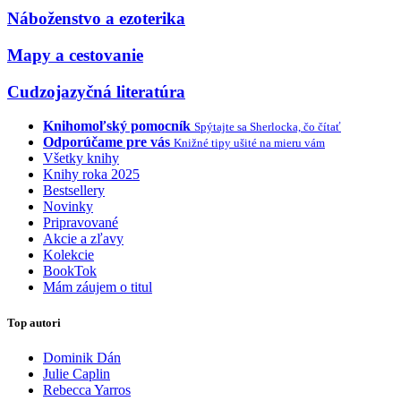
Náboženstvo a ezoterika
Mapy a cestovanie
Cudzojazyčná literatúra
Knihomoľský pomocník
Spýtajte sa Sherlocka, čo čítať
Odporúčame pre vás
Knižné tipy ušité na mieru vám
Všetky knihy
Knihy roka 2025
Bestsellery
Novinky
Pripravované
Akcie a zľavy
Kolekcie
BookTok
Mám záujem o titul
Top autori
Dominik Dán
Julie Caplin
Rebecca Yarros