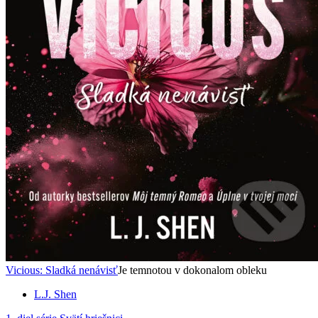
Vicious: Sladká nenávisť
Je temnotou v dokonalom obleku
L.J. Shen