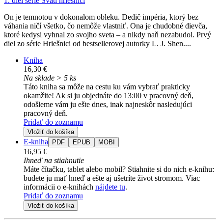
1. diel série
Svätí hriešnici
On je temnotou v dokonalom obleku. Dedič impéria, ktorý bez
váhania ničí všetko, čo nemôže vlastniť. Ona je chudobné dievča,
ktoré kedysi vyhnal zo svojho sveta – a nikdy naň nezabudol. Prvý
diel zo série Hriešnici od bestsellerovej autorky L. J. Shen....
Kniha
16,30 €
Na sklade > 5 ks
Táto kniha sa môže na cestu ku vám vybrať prakticky
okamžite! Ak si ju objednáte do 13:00 v pracovný deň,
odošleme vám ju ešte dnes, inak najneskôr nasledujúci
pracovný deň.
Pridať do zoznamu
Vložiť do košíka
E-kniha
PDF
EPUB
MOBI
16,95 €
Ihneď na stiahnutie
Máte čítačku, tablet alebo mobil? Stiahnite si do nich e-knihu:
budete ju mať hneď a ešte aj ušetríte život stromom. Viac
informácii o e-knihách
nájdete tu
.
Pridať do zoznamu
Vložiť do košíka