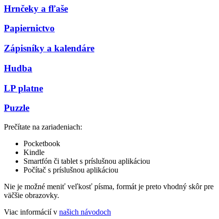
Hrnčeky a fľaše
Papiernictvo
Zápisníky a kalendáre
Hudba
LP platne
Puzzle
Prečítate na zariadeniach:
Pocketbook
Kindle
Smartfón či tablet s príslušnou aplikáciou
Počítač s príslušnou aplikáciou
Nie je možné meniť veľkosť písma, formát je preto vhodný skôr pre
väčšie obrazovky.
Viac informácií v
našich návodoch