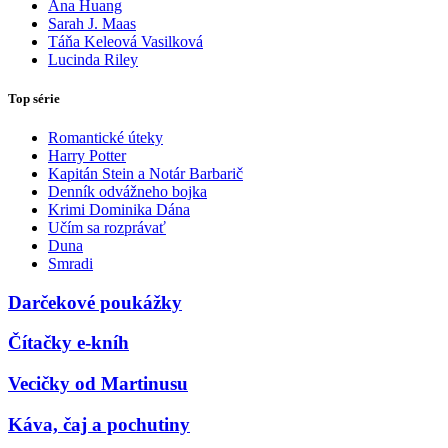
Ana Huang
Sarah J. Maas
Táňa Keleová Vasilková
Lucinda Riley
Top série
Romantické úteky
Harry Potter
Kapitán Stein a Notár Barbarič
Denník odvážneho bojka
Krimi Dominika Dána
Učím sa rozprávať
Duna
Smradi
Darčekové poukážky
Čítačky e-kníh
Vecičky od Martinusu
Káva, čaj a pochutiny