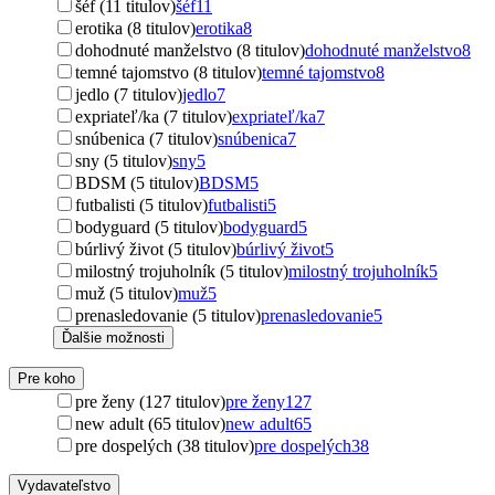
šéf (11 titulov)
šéf
11
erotika (8 titulov)
erotika
8
dohodnuté manželstvo (8 titulov)
dohodnuté manželstvo
8
temné tajomstvo (8 titulov)
temné tajomstvo
8
jedlo (7 titulov)
jedlo
7
expriateľ/ka (7 titulov)
expriateľ/ka
7
snúbenica (7 titulov)
snúbenica
7
sny (5 titulov)
sny
5
BDSM (5 titulov)
BDSM
5
futbalisti (5 titulov)
futbalisti
5
bodyguard (5 titulov)
bodyguard
5
búrlivý život (5 titulov)
búrlivý život
5
milostný trojuholník (5 titulov)
milostný trojuholník
5
muž (5 titulov)
muž
5
prenasledovanie (5 titulov)
prenasledovanie
5
Ďalšie možnosti
Pre koho
pre ženy (127 titulov)
pre ženy
127
new adult (65 titulov)
new adult
65
pre dospelých (38 titulov)
pre dospelých
38
Vydavateľstvo