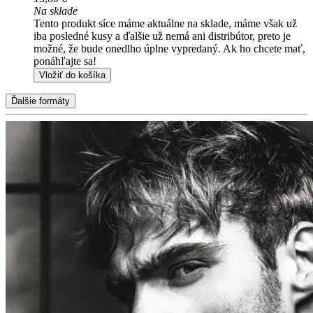
Na sklade
Tento produkt síce máme aktuálne na sklade, máme však už
iba posledné kusy a ďalšie už nemá ani distribútor, preto je
možné, že bude onedlho úplne vypredaný. Ak ho chcete mať,
ponáhľajte sa!
Vložiť do košíka
Ďalšie formáty