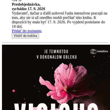
Predobjednávka,
vychádza 17. 9. 2026
Vydavateľ, tlačiar a ďalší usilovní ľudia intenzívne pracujú na
tom, aby ste si už onedlho mohli prečítať túto knihu. K
dispozícii by mala byť 17. 9. 2026. Po vyjdení posielame do
18 dní.
Pridať do zoznamu
Vložiť do košíka