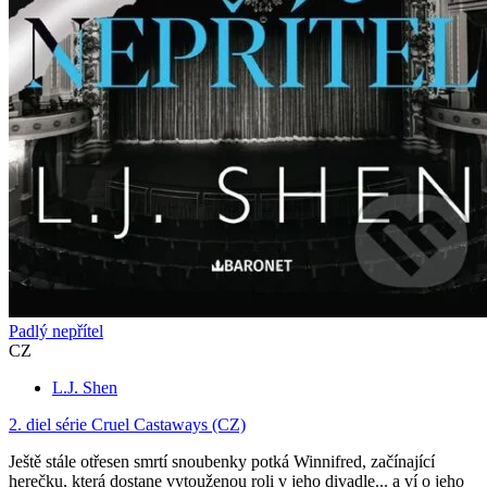
Padlý nepřítel
CZ
L.J. Shen
2. diel série
Cruel Castaways (CZ)
Ještě stále otřesen smrtí snoubenky potká Winnifred, začínající
herečku, která dostane vytouženou roli v jeho divadle... a ví o jeho