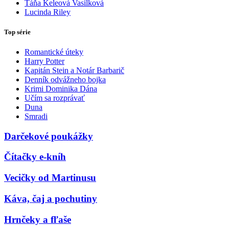
Táňa Keleová Vasilková
Lucinda Riley
Top série
Romantické úteky
Harry Potter
Kapitán Stein a Notár Barbarič
Denník odvážneho bojka
Krimi Dominika Dána
Učím sa rozprávať
Duna
Smradi
Darčekové poukážky
Čítačky e-kníh
Vecičky od Martinusu
Káva, čaj a pochutiny
Hrnčeky a fľaše