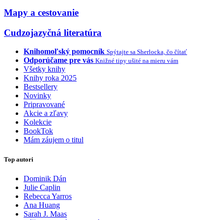
Mapy a cestovanie
Cudzojazyčná literatúra
Knihomoľský pomocník
Spýtajte sa Sherlocka, čo čítať
Odporúčame pre vás
Knižné tipy ušité na mieru vám
Všetky knihy
Knihy roka 2025
Bestsellery
Novinky
Pripravované
Akcie a zľavy
Kolekcie
BookTok
Mám záujem o titul
Top autori
Dominik Dán
Julie Caplin
Rebecca Yarros
Ana Huang
Sarah J. Maas