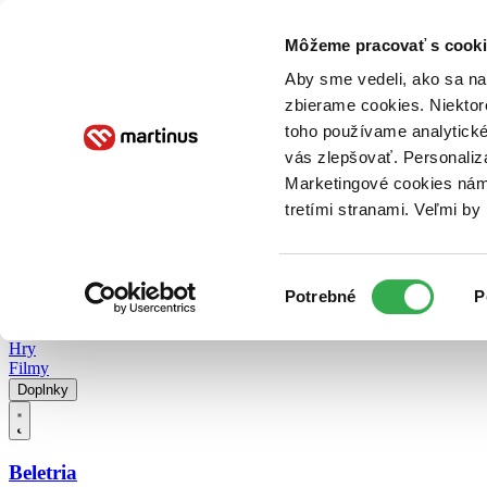
Doručenie
Kníhkupectvá
Knihovrátok
Poukážky
Knižný blog
Kontakt
Môžeme pracovať s cooki
Aby sme vedeli, ako sa na 
zbierame cookies. Niektor
E-knihy
Audioknihy
Hry
Filmy
Knihy
Doplnky
toho používame analytické
vás zlepšovať. Personaliz
Vyhľadávanie
Marketingové cookies nám 
tretími stranami. Veľmi b
Prihlásiť
Vyhľadávanie
Výber
Knihy
Potrebné
P
súhlasu
E-knihy
Audioknihy
Hry
Filmy
Doplnky
Beletria