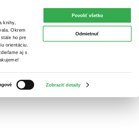
Povoliť všetko
a knihy,
ovala. Okrem
Odmietnuť
stále ho pre
u orientáciu.
dieľame aj s
Ďakujeme!
ngové
Zobraziť detaily