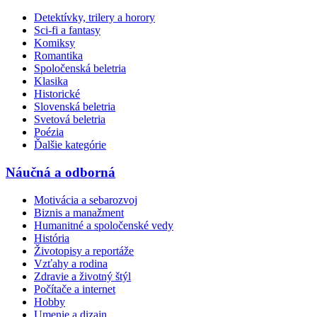
Detektívky, trilery a horory
Sci-fi a fantasy
Komiksy
Romantika
Spoločenská beletria
Klasika
Historické
Slovenská beletria
Svetová beletria
Poézia
Ďalšie kategórie
Náučná a odborná
Motivácia a sebarozvoj
Biznis a manažment
Humanitné a spoločenské vedy
História
Životopisy a reportáže
Vzťahy a rodina
Zdravie a životný štýl
Počítače a internet
Hobby
Umenie a dizajn