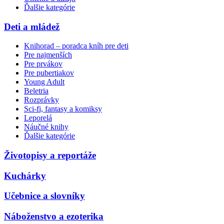
Ďalšie kategórie
Deti a mládež
Knihorad – poradca kníh pre deti
Pre najmenších
Pre prvákov
Pre pubertiakov
Young Adult
Beletria
Rozprávky
Sci-fi, fantasy a komiksy
Leporelá
Náučné knihy
Ďalšie kategórie
Životopisy a reportáže
Kuchárky
Učebnice a slovníky
Náboženstvo a ezoterika