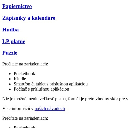
Papiernictvo
Zápisníky a kalendáre
Hudba
LP platne
Puzzle
Prečítate na zariadeniach:
Pocketbook
Kindle
Smartfón či tablet s príslušnou aplikáciou
Počítač s príslušnou aplikáciou
Nie je možné meniť veľkosť písma, formát je preto vhodný skôr pre 
Viac informácií v
našich návodoch
Prečítate na zariadeniach:
Pocketbook