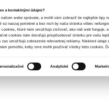
es a kontaktnými údajmi?
našom webe správate, a mohli vám zobraziť tie najlepšie tipy n
é sú naozaj potrebné a bez nich by naša stránka vôbec nefung
 cookies, ktoré nám umožňujú zisťovať, ako náš web funguje, a 
ačné cookies nám dovoľujú prispôsobovať stránku pre vašu lepši
zas umožňujú zobrazenie relevantnej reklamy. Niektoré údaje z
y nám pomohlo, keby sme mohli používať všetky tieto cookies. 
ersonalizačné
Analytické
Marketi