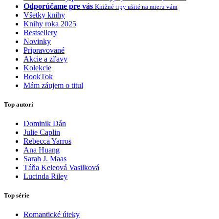
Odporúčame pre vás
Knižné tipy ušité na mieru vám
Všetky knihy
Knihy roka 2025
Bestsellery
Novinky
Pripravované
Akcie a zľavy
Kolekcie
BookTok
Mám záujem o titul
Top autori
Dominik Dán
Julie Caplin
Rebecca Yarros
Ana Huang
Sarah J. Maas
Táňa Keleová Vasilková
Lucinda Riley
Top série
Romantické úteky