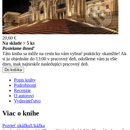
20,60 €
Na sklade > 5 ks
Posielame ihneď
Táto kniha sa môže na cestu ku vám vybrať prakticky okamžite! Ak
si ju objednáte do 13:00 v pracovný deň, odošleme vám ju ešte
dnes, inak najneskôr nasledujúci pracovný deň.
Do košíka
Popis knihy
Podrobnosti
Recenzie
O autorovi
Vydavateľstvo
Viac o knihe
Pozrieť ukážku
Ukážka