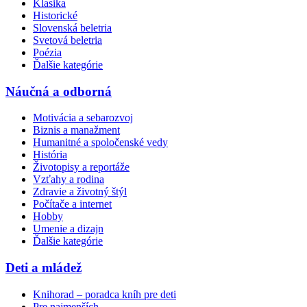
Klasika
Historické
Slovenská beletria
Svetová beletria
Poézia
Ďalšie kategórie
Náučná a odborná
Motivácia a sebarozvoj
Biznis a manažment
Humanitné a spoločenské vedy
História
Životopisy a reportáže
Vzťahy a rodina
Zdravie a životný štýl
Počítače a internet
Hobby
Umenie a dizajn
Ďalšie kategórie
Deti a mládež
Knihorad – poradca kníh pre deti
Pre najmenších