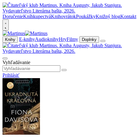
Doručenie
Kníhkupectvá
Knihovrátok
Poukážky
Knižný blog
Kontakt
E-knihy
Audioknihy
Hry
Filmy
Knihy
Doplnky
Vyhľadávanie
Prihlásiť