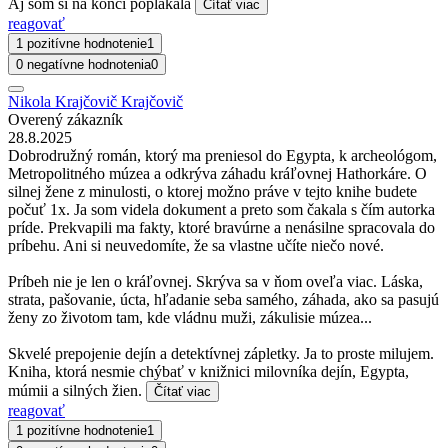
Aj som si na konci poplakala
Čítať viac
reagovať
1 pozitívne hodnotenie
1
0 negatívne hodnotenia
0
Nikola Krajčovič Krajčovič
Overený zákazník
28.8.2025
Dobrodružný román, ktorý ma preniesol do Egypta, k archeológom,
Metropolitného múzea a odkrýva záhadu kráľovnej Hathorkáre. O
silnej žene z minulosti, o ktorej možno práve v tejto knihe budete
počuť 1x. Ja som videla dokument a preto som čakala s čím autorka
príde. Prekvapili ma fakty, ktoré bravúrne a nenásilne spracovala do
príbehu. Ani si neuvedomíte, že sa vlastne učíte niečo nové.
Príbeh nie je len o kráľovnej. Skrýva sa v ňom oveľa viac. Láska,
strata, pašovanie, úcta, hľadanie seba samého, záhada, ako sa pasujú
ženy zo životom tam, kde vládnu muži, zákulisie múzea...
Skvelé prepojenie dejín a detektívnej zápletky. Ja to proste milujem.
Kniha, ktorá nesmie chýbať v knižnici milovníka dejín, Egypta,
múmii a silných žien.
Čítať viac
reagovať
1 pozitívne hodnotenie
1