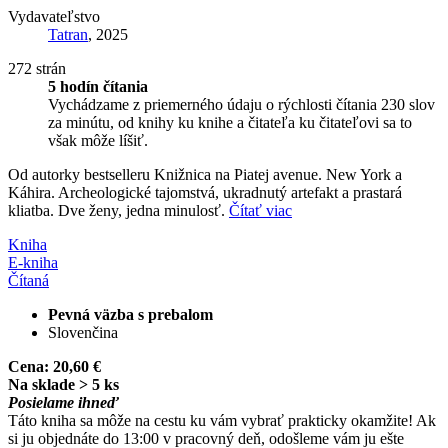
Vydavateľstvo
Tatran
, 2025
272 strán
5 hodín čítania
Vychádzame z priemerného údaju o rýchlosti čítania 230 slov
za minútu, od knihy ku knihe a čitateľa ku čitateľovi sa to
však môže líšiť.
Od autorky bestselleru Knižnica na Piatej avenue. New York a
Káhira. Archeologické tajomstvá, ukradnutý artefakt a prastará
kliatba. Dve ženy, jedna minulosť.
Čítať viac
Kniha
E-kniha
Čítaná
Pevná väzba s prebalom
Slovenčina
Cena:
20,60 €
Na sklade > 5 ks
Posielame ihneď
Táto kniha sa môže na cestu ku vám vybrať prakticky okamžite! Ak
si ju objednáte do 13:00 v pracovný deň, odošleme vám ju ešte