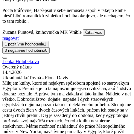
Pocta kráľovnej Hatšepsut v sebe nemusela aspoň v takejto knihe
niesť blbú romantickú zápletku hoci iba okrajovo, ale nechápem, čo
to tam robilo..
Zuzana Funtová, knihovníčka MK Vráble
Čítať viac
reagovať
1 pozitívne hodnotenie
1
0 negatívne hodnotenia
0
Lenka Holubekova
Overený nákup
14.4.2026
Ukradnutá kráľovná - Fiona Davis
Milujem knihy, ktoré sú nejakým spôsobom spojené so starovekym
Egyptom. Pre mňa je to ta najfascinujucejsia civilizácia, akú ľudstvo
doteraz poznalo. A práve tým ma zlákala aj táto kniha. Nájdete v nej
všetko. Dobrodružstvo, dojatie, napatie I dych starovekých
egyptských dejín na pozadí takmer detektívneho príbehu. Sledujeme
cestu dvoch žien v dvoch časových linkách, pričom ich osudy sa v
jednej chvíli pretnu. Dej je zasadený do obdobia, kedy egyptologia
prežívala svoj najväčší rozmach, čo robí knihu nesmierne
atraktívnou. Máme možnosť nahliadnuť do práce Metropolitného
múzea v New Yorku, navštívime pamiatky v Egypte, ktoré prežili