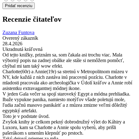
Pridať recenziu
Recenzie čitateľov
Zuzana Funtova
Overený zákazník
28.4.2026
Ukradnutá kráľovná
Od tejto knižky, priznám sa, som čakala asi trochu viac. Mala
výborný popis na zadnej obálke ale stále si nemôžem pomôcť,
chýbal mi tam taký wow efekt.
Charlotte(60r) a Annie(19r) sa stretnú v Metropolitnom múzeu v
NY, kde každá z nich zastáva inú pracovnú pozíciu. Charlotte v
mladosti pracovala ako archeologička v Údolí kráľov a Annie robí
asistentku extravagantnej módnej ikone.
V jeden Gala večer sa spojí staroveký Egypt a módna prehliadka.
Ibaže vypukne panika, namiesto motýľov všade poletujú mole,
ľudia začnú masovo panikáriť a z múzea zmizne veľmi dôležitý
egyptský artefakt.
Toto je v podstate úvod.
Zvyšok knihy je celkom pekný dobrodružný výlet do Káhiry a
Luxoru, kam sa Charlotte a Annie spolu vyberú, aby prišli
pašerákom s umením klepnúť po prstoch.
Taký dejový priemer za mňa.