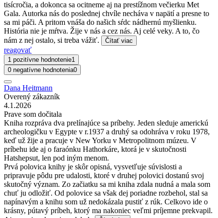
tisícročia, a dokonca sa ocitneme aj na prestížnom večierku Met
Gala. Autorka nás do poslednej chvíle necháva v napätí a presne to
sa mi páči. A pritom vnáša do našich sŕdc nádhernú myšlienku.
História nie je mŕtva. Žije v nás a cez nás. Aj celé veky. A to, čo
nám z nej ostalo, si treba vážiť.
Čítať viac
reagovať
1 pozitívne hodnotenie
1
0 negatívne hodnotenia
0
Dana Heitmann
Overený zákazník
4.1.2026
Prave som dočitala
Kniha rozpráva dva prelínajúce sa príbehy. Jeden sleduje americkú
archeologičku v Egypte v r.1937 a druhý sa odohráva v roku 1978,
keď už žije a pracuje v New Yorku v Metropolitnom múzeu. V
príbehu ide aj o faraónku Hathorkáre, ktorá je v skutočnosti
Hatshepsut, len pod iným menom.
Prvá polovica knihy je skôr opisná, vysvetľuje súvislosti a
pripravuje pôdu pre udalosti, ktoré v druhej polovici dostanú svoj
skutočný význam. Zo začiatku sa mi kniha zdala nudná a mala som
chuť ju odložiť. Od polovice sa však dej poriadne rozbehol, stal sa
napínavým a knihu som už nedokázala pustiť z rúk. Celkovo ide o
krásny, pútavý príbeh, ktorý ma nakoniec veľmi príjemne prekvapil.