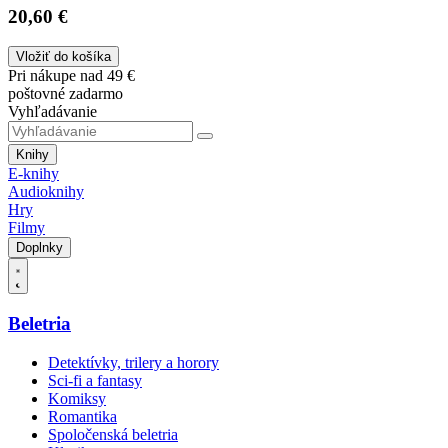
20,60 €
Vložiť do košíka
Pri nákupe nad 49 €
poštovné zadarmo
Vyhľadávanie
Knihy
E-knihy
Audioknihy
Hry
Filmy
Doplnky
Beletria
Detektívky, trilery a horory
Sci-fi a fantasy
Komiksy
Romantika
Spoločenská beletria