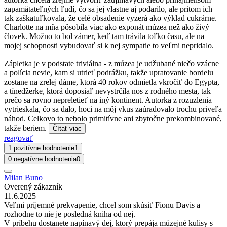
zapamätateľných ľudí, čo sa jej vlastne aj podarilo, ale pritom ich
tak zaškatuľkovala, že celé obsadenie vyzerá ako výklad cukrárne.
Charlotte na mňa pôsobila viac ako exponát múzea než ako živý
človek. Možno to bol zámer, keď tam trávila toľko času, ale na
mojej schopnosti vybudovať si k nej sympatie to veľmi nepridalo.
Zápletka je v podstate triviálna - z múzea je udžubané niečo vzácne
a polícia nevie, kam si utrieť podrážku, takže upratovanie bordelu
zostane na zrelej dáme, ktorá 40 rokov odmietla vkročiť do Egypta,
a tínedžerke, ktorá doposiaľ nevystrčila nos z rodného mesta, tak
prečo sa rovno nepreletieť na iný kontinent. Autorka z rozuzlenia
vytrieskala, čo sa dalo, hoci na môj vkus zaúradovalo trochu priveľa
náhod. Celkovo to nebolo primitívne ani zbytočne prekombinované,
takže beriem.
Čítať viac
reagovať
1 pozitívne hodnotenie
1
0 negatívne hodnotenia
0
Milan Buno
Overený zákazník
11.6.2025
Veľmi príjemné prekvapenie, chcel som skúsiť Fionu Davis a
rozhodne to nie je posledná kniha od nej.
V príbehu dostanete napínavý dej, ktorý prepája múzejné kulisy s