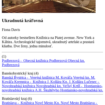
Ukradnutá kráľovná
Fiona Davis
Od autorky bestselleru Knižnica na Piatej avenue. New York a
Káhira. Archeologické tajomstvá, ukradnutý artefakt a prastará
kliatba. Dve ženy, jedna minulosť.
(1)
Podbrezová -
Obecná knižnica Podbrezová
Obecná kn.
Podbrezová
Banskobystrický kraj (4)
Banská Bystrica -
Verejná knižnica M. Kováča
Verejná kn. M.
Kováča
Kremnica -
Knižnica J. Kollára
Kn. J. Kollára
Lučenec -
Novohradská knižnica
Novohradská kn.
Veľký Krtíš -
Hontiansko-
novohradská knižnica A.H. Škultétyho
Hontiansko-novohradská kn.
Bratislavský kraj (6)
Bratislava -
Knižnica Nové Mesto
Kn. Nové Mesto
Bratislava -