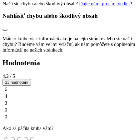
Našli ste chybu alebo škodlivý obsah?
Dajte nám, prosím, vedieť!
Nahlásiť chybu alebo škodlivý obsah
Máte o knihe viac informácií ako je na tejto stránke alebo ste našli
chybu? Budeme vám veľmi vďační, ak nám pomôžete s doplnením
informácií na našich stránkach.
Hodnotenia
4,2
/ 5
13 hodnotení
6
4
3
0
0
Ako sa páčila kniha vám?