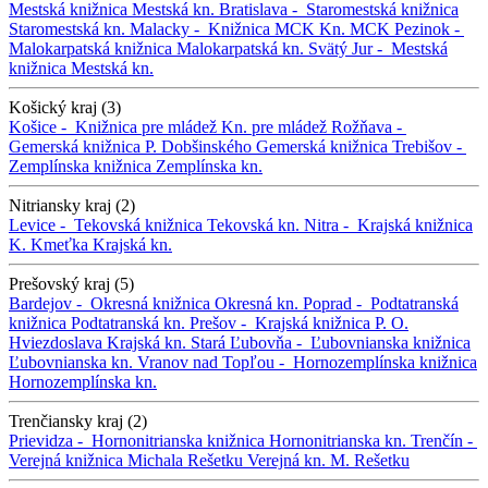
Mestská knižnica
Mestská kn.
Bratislava -
Staromestská knižnica
Staromestská kn.
Malacky -
Knižnica MCK
Kn. MCK
Pezinok -
Malokarpatská knižnica
Malokarpatská kn.
Svätý Jur -
Mestská
knižnica
Mestská kn.
Košický kraj (3)
Košice -
Knižnica pre mládež
Kn. pre mládež
Rožňava -
Gemerská knižnica P. Dobšinského
Gemerská knižnica
Trebišov -
Zemplínska knižnica
Zemplínska kn.
Nitriansky kraj (2)
Levice -
Tekovská knižnica
Tekovská kn.
Nitra -
Krajská knižnica
K. Kmeťka
Krajská kn.
Prešovský kraj (5)
Bardejov -
Okresná knižnica
Okresná kn.
Poprad -
Podtatranská
knižnica
Podtatranská kn.
Prešov -
Krajská knižnica P. O.
Hviezdoslava
Krajská kn.
Stará Ľubovňa -
Ľubovnianska knižnica
Ľubovnianska kn.
Vranov nad Topľou -
Hornozemplínska knižnica
Hornozemplínska kn.
Trenčiansky kraj (2)
Prievidza -
Hornonitrianska knižnica
Hornonitrianska kn.
Trenčín -
Verejná knižnica Michala Rešetku
Verejná kn. M. Rešetku