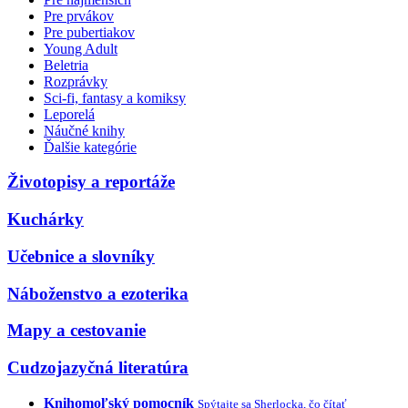
Pre prvákov
Pre pubertiakov
Young Adult
Beletria
Rozprávky
Sci-fi, fantasy a komiksy
Leporelá
Náučné knihy
Ďalšie kategórie
Životopisy a reportáže
Kuchárky
Učebnice a slovníky
Náboženstvo a ezoterika
Mapy a cestovanie
Cudzojazyčná literatúra
Knihomoľský pomocník
Spýtajte sa Sherlocka, čo čítať