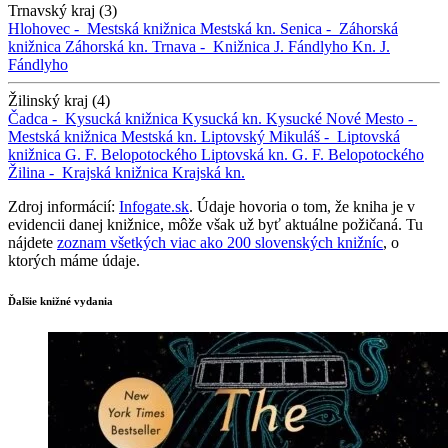
Trnavský kraj (3)
Hlohovec -
Mestská knižnica
Mestská kn.
Senica -
Záhorská
knižnica
Záhorská kn.
Trnava -
Knižnica J. Fándlyho
Kn. J.
Fándlyho
Žilinský kraj (4)
Čadca -
Kysucká knižnica
Kysucká kn.
Kysucké Nové Mesto -
Mestská knižnica
Mestská kn.
Liptovský Mikuláš -
Liptovská
knižnica G. F. Belopotockého
Liptovská kn. G. F. Belopotockého
Žilina -
Krajská knižnica
Krajská kn.
Zdroj informácií:
Infogate.sk
. Údaje hovoria o tom, že kniha je v
evidencii danej knižnice, môže však už byť aktuálne požičaná. Tu
nájdete
zoznam všetkých viac ako 200 slovenských knižníc
, o
ktorých máme údaje.
Ďalšie knižné vydania