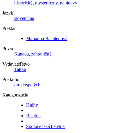
historický
,
mysteriózny
,
napínavý
Jazyk
slovenčina
Preklad
Marianna Bachledová
Pôvod
Kanada
,
zahraničný
Vydavateľstvo
Tatran
Pre koho
pre dospelých
Kategorizácia
Knihy
Beletria
Spoločenská beletria