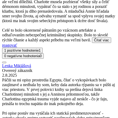
ale veľmi dôležitá. Charlotte musela pozbierať všetky sily a čeliť
démonom minulosti, vypátrať čo sa stalo s jej rodinou a poraziť
kliatbu, ktorá ju dlho prenasledovala. A mladučká Annie hľadala
smer svojho života, aj odvahu vymaniť sa spod vplyvu svojej matky
(ktorá ma inak svojim sebeckým prístupom k dcére dosť štvala).
Celé to bolo okorenené pátraním po vzácnom artefakte a
odhaľovaním nebezpečnej kriminálnej skupinky. Bolo to skvelé
rýchle čítanie a každý aspekt príbehu ma veľmi bavil.
Čítať viac
reagovať
1 pozitívne hodnotenie
1
0 negatívne hodnotenia
0
Lenka Miklášová
Overený zákazník
2.8.2025
Páčili sa mi opisy prostredia Egypta, čítať o vykopávkach bolo
zaujímavé a nedbala by som, keby dala autorka rýpaniu sa v púšti aj
viac priestoru. V prvej polovici knihy sa prelína dejová linka
Charlotinnej minulosti s jej a Anninou prítomnosťou, takže
Charlottina egyptská trauma vyjde najavo až neskôr - čo je fajn,
prináša to trochu napätia do inak pokojného deja.
Pri opise postáv ma vytáčala ich statická predimenzovanosť -
autorka chcela zrejme vytvoriť zaujímavých alebo prinajmenšom