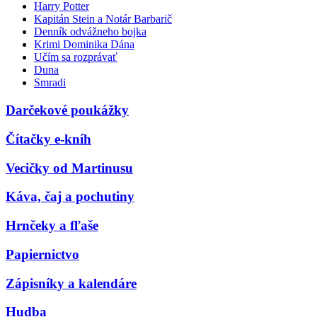
Harry Potter
Kapitán Stein a Notár Barbarič
Denník odvážneho bojka
Krimi Dominika Dána
Učím sa rozprávať
Duna
Smradi
Darčekové poukážky
Čítačky e-kníh
Vecičky od Martinusu
Káva, čaj a pochutiny
Hrnčeky a fľaše
Papiernictvo
Zápisníky a kalendáre
Hudba