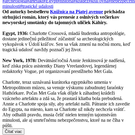
#archeológia
#artefakt
#Egypt
#história
#krádež
#kráľovná
#nebezpečens
minulosti
#tragické udalosti
Od autorky bestselleru
Knižnica na Piatej avenue
prichádza
strhujúci román, ktorý vás prenesie z oslnivých večierkov
newyorskej smotánky do tajomných uličiek Káhiry.
Egypt, 1936:
Charlotte Crossová, mladá študentka antropológie,
dostane jedinečnú príležitosť zúčastniť sa archeologických
vykopávok v Údolí kráľov. Sen sa však zmení na nočnú moru, keď
tragická udalosť navždy poznačí jej život.
New York, 1978:
Devätnásťročná Annie Jenkinsová je nadšená,
keď získa prácu asistentky Diany Vreelandovej, legendárnej
redaktorky Vogue, pri organizovaní prestížneho Met Gala.
Charlotte, teraz uznávaná kurátorka egyptského umenia v
Metropolitnom múzeu, sa venuje výskumu zabudnutej faraónky
Hathórkare. Počas Met Gala však dôjde k záhadnej krádeži
vzácneho artefaktu a zdá sa, že prastará kliatba bola prebudená.
Annie a Charlotte spoja sily, aby artefakt našli. Pátranie ich zavedie
do Egypta, na miesto, kam sa Charlotte už nikdy nechcela vrátiť.
Aby odhalili pravdu, musia čeliť nielen temným tajomstvám
minulosti, ale aj smrteľnému nebezpečenstvu, ktoré na ne číha v
púšti.
Čítať viac