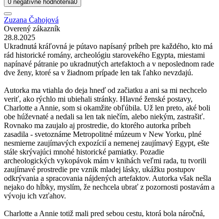
0 negatívne hodnotenia
0
Zuzana Čahojová
Overený zákazník
28.8.2025
Ukradnutá kráľovná je pútavo napísaný príbeh pre každého, kto má
rád historické romány, archeológiu starovekého Egypta, miestami
napínavé pátranie po ukradnutých artefaktoch a v neposlednom rade
dve ženy, ktoré sa v žiadnom prípade len tak ľahko nevzdajú.
Autorka ma vtiahla do deja hneď od začiatku a ani sa mi nechcelo
veriť, ako rýchlo mi ubiehali stránky. Hlavné ženské postavy,
Charlotte a Annie, som si okamžite obľúbila. Už len preto, aké boli
obe húževnaté a nedali sa len tak niečím, alebo niekým, zastrašiť.
Rovnako ma zaujalo aj prostredie, do ktorého autorka príbeh
zasadila - svetoznáme Metropolitné múzeum v New Yorku, plné
nesmierne zaujímavých expozícií a nemenej zaujímavý Egypt, ešte
stále skrývajúci mnohé historické pamiatky. Pozadie
archeologických vykopávok mám v knihách veľmi rada, tu tvorili
zaujímavé prostredie pre vznik mladej lásky, ukážku postupov
odkrývania a spracovania nájdených artefaktov. Autorka však nešla
nejako do hĺbky, myslím, že nechcela ubrať z pozornosti postavám a
vývoju ich vzťahov.
Charlotte a Annie totiž mali pred sebou cestu, ktorá bola náročná,