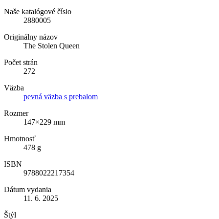
Naše katalógové číslo
2880005
Originálny názov
The Stolen Queen
Počet strán
272
Väzba
pevná väzba s prebalom
Rozmer
147×229 mm
Hmotnosť
478 g
ISBN
9788022217354
Dátum vydania
11. 6. 2025
Štýl