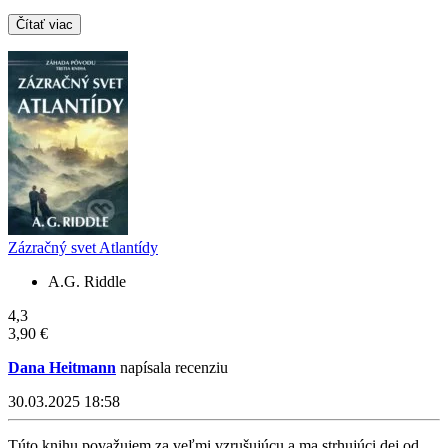
Čítať viac
Zázračný svet Atlantídy
A.G. Riddle
4,3
3,90 €
Dana Heitmann
napísala recenziu
30.03.2025 18:58
Túto knihu považujem za veľmi vzrušujúcu a ma strhujúci dej od