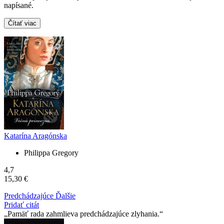
napísané.
Čítať viac
Katarína Aragónska
Philippa Gregory
4,7
15,30 €
Predchádzajúce
Ďalšie
Pridať citát
Pamäť rada zahmlieva predchádzajúce zlyhania.