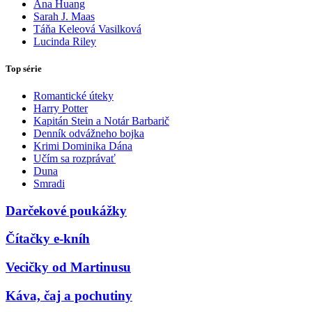
Ana Huang
Sarah J. Maas
Táňa Keleová Vasilková
Lucinda Riley
Top série
Romantické úteky
Harry Potter
Kapitán Stein a Notár Barbarič
Denník odvážneho bojka
Krimi Dominika Dána
Učím sa rozprávať
Duna
Smradi
Darčekové poukážky
Čítačky e-kníh
Vecičky od Martinusu
Káva, čaj a pochutiny