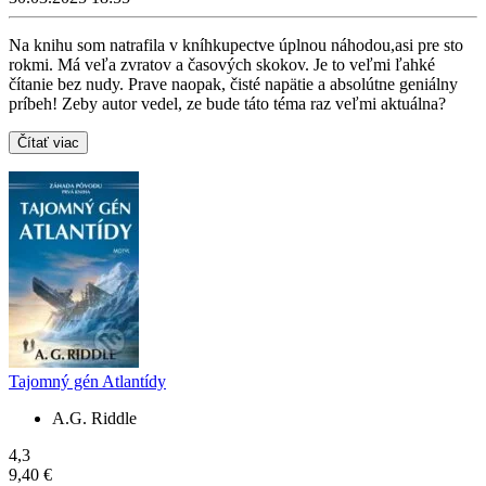
Na knihu som natrafila v kníhkupectve úplnou náhodou,asi pre sto
rokmi. Má veľa zvratov a časových skokov. Je to veľmi ľahké
čítanie bez nudy. Prave naopak, čisté napätie a absolútne geniálny
príbeh! Zeby autor vedel, ze bude táto téma raz veľmi aktuálna?
Čítať viac
Tajomný gén Atlantídy
A.G. Riddle
4,3
9,40 €