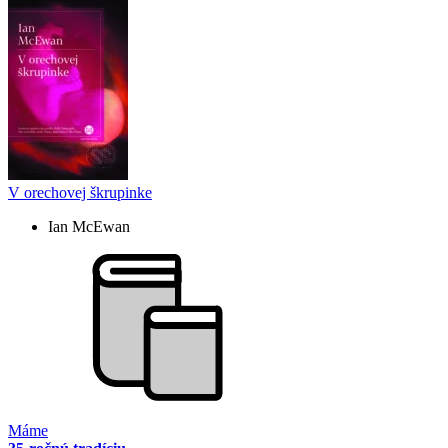
V orechovej škrupinke
Ian McEwan
Máme