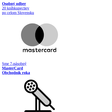
Osobný odber
20 kníhkupectiev
po celom Slovensku
Sme 7-násobný
MasterCard
Obchodník roka