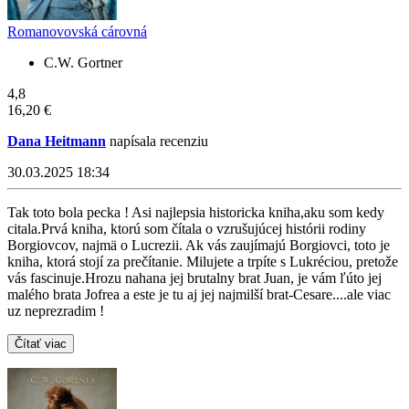
Romanovovská cárovná
C.W. Gortner
4,8
16,20 €
Dana Heitmann
napísala recenziu
30.03.2025 18:34
Tak toto bola pecka ! Asi najlepsia historicka kniha,aku som kedy
citala.Prvá kniha, ktorú som čítala o vzrušujúcej histórii rodiny
Borgiovcov, najmä o Lucrezii. Ak vás zaujímajú Borgiovci, toto je
kniha, ktorá stojí za prečítanie. Milujete a trpíte s Lukréciou, pretože
vás fascinuje.Hrozu nahana jej brutalny brat Juan, je vám ľúto jej
malého brata Jofrea a este je tu aj jej najmilší brat-Cesare....ale viac
uz neprezradim !
Čítať viac