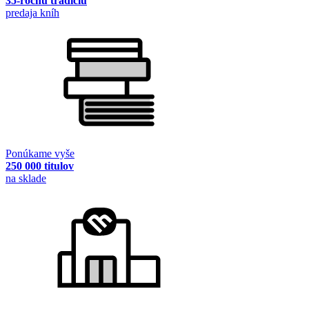
35-ročnú tradíciu
predaja kníh
Ponúkame vyše
250 000 titulov
na sklade