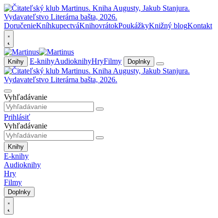
Doručenie
Kníhkupectvá
Knihovrátok
Poukážky
Knižný blog
Kontakt
E-knihy
Audioknihy
Hry
Filmy
Knihy
Doplnky
Vyhľadávanie
Prihlásiť
Vyhľadávanie
Knihy
E-knihy
Audioknihy
Hry
Filmy
Doplnky