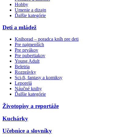
Hobby
Umenie a dizajn
Ďalšie kategórie
Deti a mládež
Knihorad – poradca kníh pre deti
Pre najmenších
Pre prvákov
Pre pubertiakov
Young Adult
Beletria
Rozprávky
Sci-fi, fantasy a komiksy
Leporelá
Náučné knihy
Ďalšie kategórie
Životopisy a reportáže
Kuchárky
Učebnice a slovníky