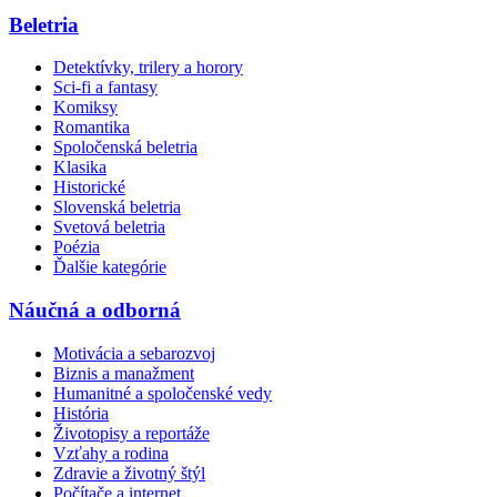
Beletria
Detektívky, trilery a horory
Sci-fi a fantasy
Komiksy
Romantika
Spoločenská beletria
Klasika
Historické
Slovenská beletria
Svetová beletria
Poézia
Ďalšie kategórie
Náučná a odborná
Motivácia a sebarozvoj
Biznis a manažment
Humanitné a spoločenské vedy
História
Životopisy a reportáže
Vzťahy a rodina
Zdravie a životný štýl
Počítače a internet