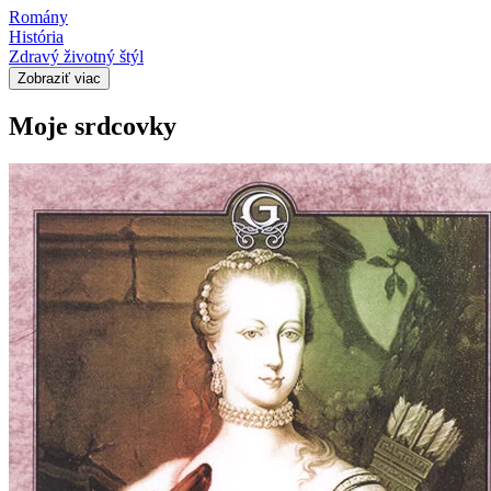
Romány
História
Zdravý životný štýl
Zobraziť viac
Moje srdcovky