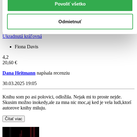
Povoliť všetko
Odmietnuť
Ukradnutá kráľovná
Fiona Davis
4,2
20,60 €
Dana Heitmann
napísala recenziu
30.03.2025 19:05
Knihu som po asi polovici, odložila. Nejak mi to proste nejde.
Skusim možno inokedy,ale za mna nic moc,aj ked je vela ludi,ktorí
autorove knihy miluju.
Čítať viac