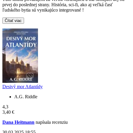
prvej do poslednej strany. História, sci-fi, ako aj veľká časť
ľudského bytia sú vynikajúco integrované !
Čítať viac
Desivý mor Atlantídy
A.G. Riddle
4,3
3,40 €
Dana Heitmann
napísala recenziu
30.03.2025 18:55