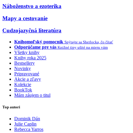
Náboženstvo a ezoterika
Mapy a cestovanie
Cudzojazyčná literatúra
Knihomoľský pomocník
Spýtajte sa Sherlocka, čo čítať
Odporúčame pre vás
Knižné tipy ušité na mieru vám
Všetky knihy
Knihy roka 2025
Bestsellery
Novinky
Pripravované
Akcie a zľavy
Kolekcie
BookTok
Mám záujem o titul
Top autori
Dominik Dán
Julie Caplin
Rebecca Yarros