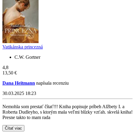
Vatikánska princezná
C.W. Gortner
4,8
13,50 €
Dana Heitmann
napísala recenziu
30.03.2025 18:23
Nemohla som prestať čítať!!! Kniha popisuje príbeh Alžbety I. a
Roberta Dudleyho, s ktorým mala veľmi blízky vzťah. skvelá kniha!
Presne takto to mam rada
Čítať viac