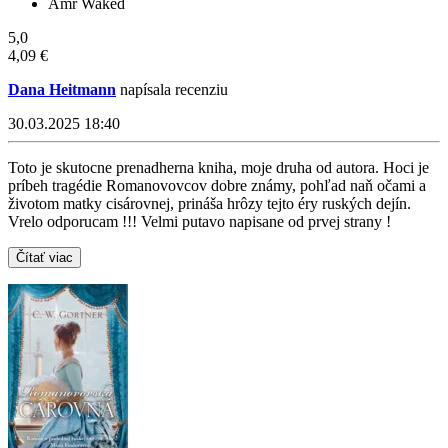
Amr Waked
5,0
4,09 €
Dana Heitmann
napísala recenziu
30.03.2025 18:40
Toto je skutocne prenadherna kniha, moje druha od autora. Hoci je
príbeh tragédie Romanovovcov dobre známy, pohľad naň očami a
životom matky cisárovnej, prináša hrôzy tejto éry ruských dejín.
Vrelo odporucam !!! Velmi putavo napisane od prvej strany !
Čítať viac