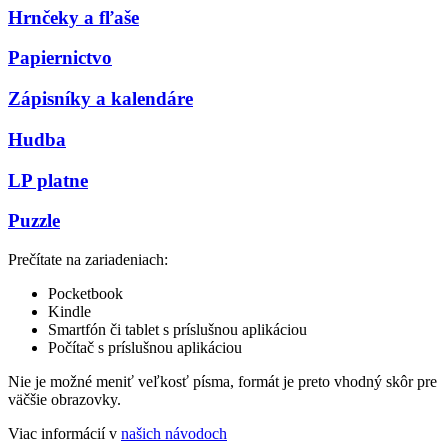
Hrnčeky a fľaše
Papiernictvo
Zápisníky a kalendáre
Hudba
LP platne
Puzzle
Prečítate na zariadeniach:
Pocketbook
Kindle
Smartfón či tablet s príslušnou aplikáciou
Počítač s príslušnou aplikáciou
Nie je možné meniť veľkosť písma, formát je preto vhodný skôr pre
väčšie obrazovky.
Viac informácií v
našich návodoch