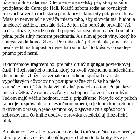
už som úplne naladená. Sledujeme manželský pár, ktorý si kúpi
predplatné do Carnegie Hall. Každú sobotu sedia na rovnakých
miestach a vedľa nich starší pán, ktorý si koncerty potajme nahráva.
Muža to neuveriteľne vytáča miesto toho, aby si vychutnal hudbu a
umelecký zážitok, neustále rieši, že ten pán porušuje pravidlá. Až
keď sa dozvie, že ide o rituál spojený so zosnulou manželkou toho
pána, príde silný moment precitnutia. A s ním aj pocit viny, ktorý ho
sprevádza do konca života. Pre mňa silná pripomienka, aby sme sa
nesústredili na hlúposti a nenechali si unikať to krásne, čo sa deje
priamo pred nami.
Didomenicov fragment bol pre mňa druhý highlight poviedkovej
časti. Príbeh staršieho muža, ktorý sa kvôli vzácnemu umeleckému
dielu pokúsi zblížiť so vzdialenou rodinou spočiatku z čisto
vypočítavých dôvodov no postupne začne cítiť, že ho niečo
skutočné mení. Toto bola veľmi silná poviedka o tom, že peniaze
nie sú všetko. Že rodina, vzťahy a schopnosť otvoriť sa druhým
ľuďom majú väčšiu hodnotu, než si pripúšťame. Navyše celý príbeh
rámcuje rozprávanie o renesančnom umení, o jednom konkrétnom
fiktívnom obraze, o jeho symbolike, o zjaveniach a spôsoboch
zobrazovania čo knihe dodáva obrovskú estetickú aj filozofickú
hĺbku.
A nakoniec Eve v Hollywoode novela, ktorú som čítala ako prvú, a
ktorá pre mňa zostáva absolútnym vrcholom tejto knihy. Eve je