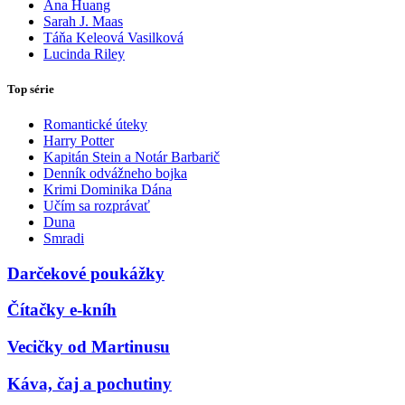
Ana Huang
Sarah J. Maas
Táňa Keleová Vasilková
Lucinda Riley
Top série
Romantické úteky
Harry Potter
Kapitán Stein a Notár Barbarič
Denník odvážneho bojka
Krimi Dominika Dána
Učím sa rozprávať
Duna
Smradi
Darčekové poukážky
Čítačky e-kníh
Vecičky od Martinusu
Káva, čaj a pochutiny