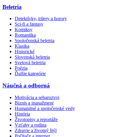
Beletria
Detektívky, trilery a horory
Sci-fi a fantasy
Komiksy
Romantika
Spoločenská beletria
Klasika
Historické
Slovenská beletria
Svetová beletria
Poézia
Ďalšie kategórie
Náučná a odborná
Motivácia a sebarozvoj
Biznis a manažment
Humanitné a spoločenské vedy
História
Životopisy a reportáže
Vzťahy a rodina
Zdravie a životný štýl
Počítače a internet