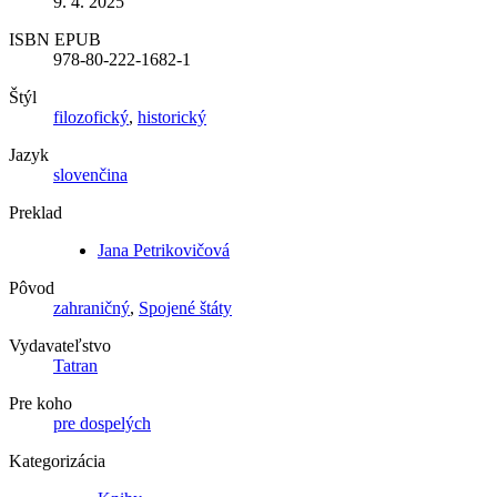
9. 4. 2025
ISBN EPUB
978-80-222-1682-1
Štýl
filozofický
,
historický
Jazyk
slovenčina
Preklad
Jana Petrikovičová
Pôvod
zahraničný
,
Spojené štáty
Vydavateľstvo
Tatran
Pre koho
pre dospelých
Kategorizácia