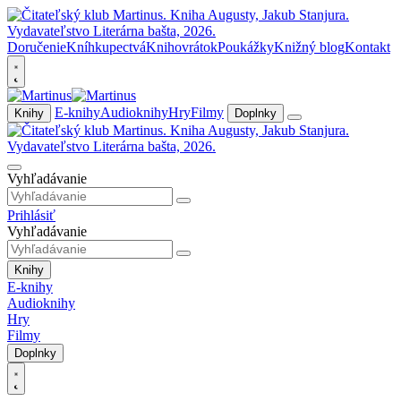
Doručenie
Kníhkupectvá
Knihovrátok
Poukážky
Knižný blog
Kontakt
E-knihy
Audioknihy
Hry
Filmy
Knihy
Doplnky
Vyhľadávanie
Prihlásiť
Vyhľadávanie
Knihy
E-knihy
Audioknihy
Hry
Filmy
Doplnky