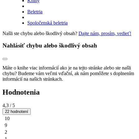
Knihy
Beletria
Spoločenská beletria
Našli ste chybu alebo škodlivý obsah?
Dajte nám, prosím, vedieť!
Nahlásiť chybu alebo škodlivý obsah
Máte o knihe viac informácií ako je na tejto stránke alebo ste našli
chybu? Budeme vám veľmi vďační, ak nám pomôžete s doplnením
informácií na našich stránkach.
Hodnotenia
4,3
/ 5
22 hodnotení
10
9
2
1