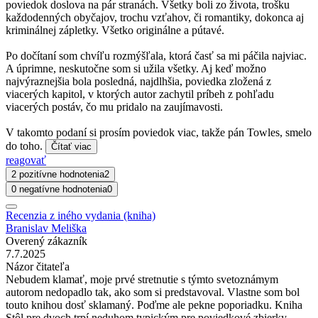
poviedok doslova na pár stranách. Všetky boli zo života, trošku
každodenných obyčajov, trochu vzťahov, či romantiky, dokonca aj
kriminálnej zápletky. Všetko originálne a pútavé.
Po dočítaní som chvíľu rozmýšľala, ktorá časť sa mi páčila najviac.
A úprimne, neskutočne som si užila všetky. Aj keď možno
najvýraznejšia bola posledná, najdlhšia, poviedka zložená z
viacerých kapitol, v ktorých autor zachytil príbeh z pohľadu
viacerých postáv, čo mu pridalo na zaujímavosti.
V takomto podaní si prosím poviedok viac, takže pán Towles, smelo
do toho.
Čítať viac
reagovať
2 pozitívne hodnotenia
2
0 negatívne hodnotenia
0
Recenzia z iného vydania (kniha)
Branislav Meliška
Overený zákazník
7.7.2025
Názor čitateľa
Nebudem klamať, moje prvé stretnutie s týmto svetoznámym
autorom nedopadlo tak, ako som si predstavoval. Vlastne som bol
touto knihou dosť sklamaný. Poďme ale pekne poporiadku. Kniha
Stôl pre dvoch trpí neduhom typickým pre poviedkové zbierky,