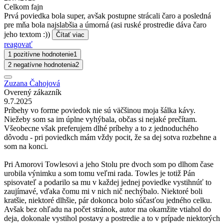
Celkom fajn
Prvá poviedka bola super, avšak postupne strácali čaro a posledná
pre mňa bola najslabšia a úmorná (asi ruské prostredie dáva čaro
jeho textom :))
Čítať viac
reagovať
1 pozitívne hodnotenie
1
2 negatívne hodnotenia
2
Zuzana Čahojová
Overený zákazník
9.7.2025
Príbehy vo forme poviedok nie sú väčšinou moja šálka kávy.
Niežeby som sa im úplne vyhýbala, občas si nejaké prečítam.
Všeobecne však preferujem dlhé príbehy a to z jednoduchého
dôvodu - pri poviedkch mám vždy pocit, že sa dej sotva rozbehne a
som na konci.
Pri Amorovi Towlesovi a jeho Stolu pre dvoch som po dlhom čase
urobila výnimku a som tomu veľmi rada. Towles je totiž Pán
spisovateľ a podarilo sa mu v každej jednej poviedke vystihnúť to
zaujímavé, vďaka čomu mi v nich nič nechýbalo. Niektoré boli
kratšie, niektoré dlhšie, pár dokonca bolo súčasťou jedného celku.
Avšak bez ohľadu na počet stránok, autor ma okamžite vtiahol do
deja, dokonale vystihol postavy a postredie a to v prípade niektorých