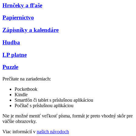
Hrnčeky a fľaše
Papiernictvo
Zápisníky a kalendáre
Hudba
LP platne
Puzzle
Prečítate na zariadeniach:
Pocketbook
Kindle
Smartfón či tablet s príslušnou aplikáciou
Počítač s príslušnou aplikáciou
Nie je možné meniť veľkosť písma, formát je preto vhodný skôr pre
väčšie obrazovky.
Viac informácií v
našich návodoch