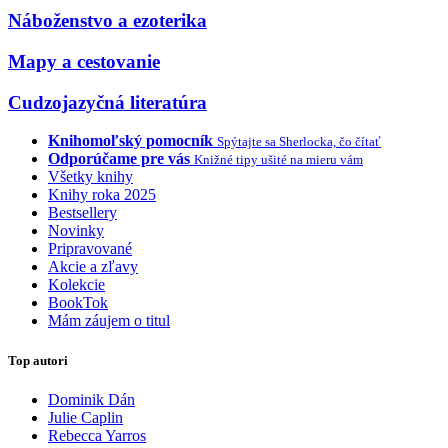
Náboženstvo a ezoterika
Mapy a cestovanie
Cudzojazyčná literatúra
Knihomoľský pomocník
Spýtajte sa Sherlocka, čo čítať
Odporúčame pre vás
Knižné tipy ušité na mieru vám
Všetky knihy
Knihy roka 2025
Bestsellery
Novinky
Pripravované
Akcie a zľavy
Kolekcie
BookTok
Mám záujem o titul
Top autori
Dominik Dán
Julie Caplin
Rebecca Yarros