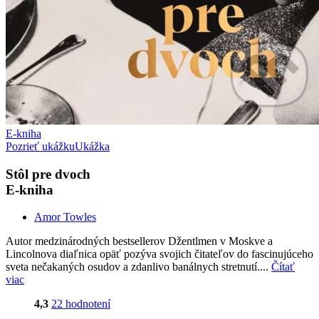
E-kniha
Pozrieť ukážku
Ukážka
Stôl pre dvoch
E-kniha
Amor Towles
Autor medzinárodných bestsellerov Džentlmen v Moskve a
Lincolnova diaľnica opäť pozýva svojich čitateľov do fascinujúceho
sveta nečakaných osudov a zdanlivo banálnych stretnutí....
Čítať
viac
4,3
22 hodnotení