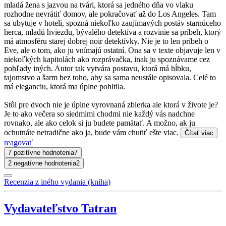
mladá žena s jazvou na tvári, ktorá sa jedného dňa vo vlaku
rozhodne nevrátiť domov, ale pokračovať až do Los Angeles. Tam
sa ubytuje v hoteli, spozná niekoľko zaujímavých postáv starnúceho
herca, mladú hviezdu, bývalého detektíva a rozvinie sa príbeh, ktorý
má atmosféru starej dobrej noir detektívky. Nie je to len príbeh o
Eve, ale o tom, ako ju vnímajú ostatní. Ona sa v texte objavuje len v
niekoľkých kapitolách ako rozprávačka, inak ju spoznávame cez
pohľady iných. Autor tak vytvára postavu, ktorá má hĺbku,
tajomstvo a šarm bez toho, aby sa sama neustále opisovala. Celé to
má eleganciu, ktorá ma úplne pohltila.
Stôl pre dvoch nie je úplne vyrovnaná zbierka ale ktorá v živote je?
Je to ako večera so siedmimi chodmi nie každý vás nadchne
rovnako, ale ako celok si ju budete pamätať. A možno, ak ju
ochutnáte netradične ako ja, bude vám chutiť ešte viac.
Čítať viac
reagovať
7 pozitívne hodnotenia
7
2 negatívne hodnotenia
2
Recenzia z iného vydania (kniha)
Vydavateľstvo Tatran