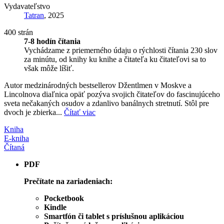
Vydavateľstvo
Tatran
, 2025
400 strán
7-8 hodín čítania
Vychádzame z priemerného údaju o rýchlosti čítania 230 slov
za minútu, od knihy ku knihe a čitateľa ku čitateľovi sa to
však môže líšiť.
Autor medzinárodných bestsellerov Džentlmen v Moskve a
Lincolnova diaľnica opäť pozýva svojich čitateľov do fascinujúceho
sveta nečakaných osudov a zdanlivo banálnych stretnutí. Stôl pre
dvoch je zbierka...
Čítať viac
Kniha
E-kniha
Čítaná
PDF
Prečítate na zariadeniach:
Pocketbook
Kindle
Smartfón či tablet s príslušnou aplikáciou