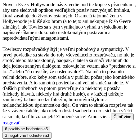
Novela Eve v Hollywoode nás zavedie pod tie kopce s písmenkami,
aby sme sledovali optikou vedľajších postáv nezvyčajnú hrdinku,
ktorá zasahuje do životov ostatných. Osamelá tajomná žena v
Hollywoode je klišé ako hrom (a to tejto ani nekupuje Rišo Geere
slimáky), ale Towles sa s tým vynikajúco vyhral a výsledkom je
napínavé čítanie s dokonalo nedokonalými postavami a
nepredvídateľnými antagonistami.
Towlesov rozprávačský štýl je veľmi pohodový a sympatický. V
prvej poviedke sa stavia do roly vševediaceho rozprávača, no nie je
strohý alebo blahosklonný, naopak, čitateľa sa snaží vtiahnuť do
deja jednostranným dialógom, oslovuje ho vetami ako "predstavte si
to..." alebo "čo myslíte, že nasledovalo?". Na mňa to pôsobilo
veľmi dobre, ako keby som sedela v publiku počas jeho komického
predstavenia. A to samotná poviedka ani veľmi smiešna nie je. V
ďalších príbehoch sa potom prevteľuje do niektorej z postáv
(niekedy hlavná, niekedy hrá druhé husle), a v každej udržuje
zaujímavý balans medzi ľahkým, humorným štýlom a
melancholickou úprimnosťou deja. On vám to skrátka rozpráva tak,
že v závere čakáte, ako niekto dostal sacherkou do ksichtu a všetci
sa smiali, keď tu zrazu jeb! Zlomené srdce! Amor vie...
Čítať viac
reagovať
6 pozitívne hodnotenia
6
3 negatívne hodnotenia
3