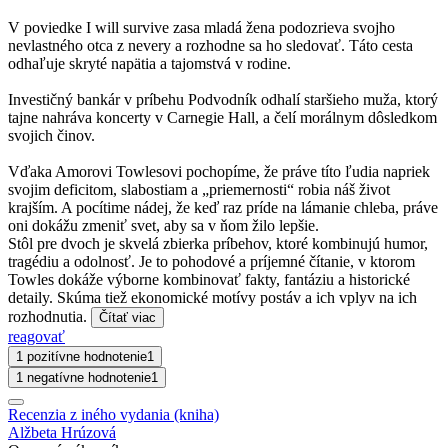
V poviedke I will survive zasa mladá žena podozrieva svojho
nevlastného otca z nevery a rozhodne sa ho sledovať. Táto cesta
odhaľuje skryté napätia a tajomstvá v rodine.
Investičný bankár v príbehu Podvodník odhalí staršieho muža, ktorý
tajne nahráva koncerty v Carnegie Hall, a čelí morálnym dôsledkom
svojich činov.
Vďaka Amorovi Towlesovi pochopíme, že práve títo ľudia napriek
svojim deficitom, slabostiam a „priemernosti“ robia náš život
krajším. A pocítime nádej, že keď raz príde na lámanie chleba, práve
oni dokážu zmeniť svet, aby sa v ňom žilo lepšie.
Stôl pre dvoch je skvelá zbierka príbehov, ktoré kombinujú humor,
tragédiu a odolnosť. Je to pohodové a príjemné čítanie, v ktorom
Towles dokáže výborne kombinovať fakty, fantáziu a historické
detaily. Skúma tiež ekonomické motívy postáv a ich vplyv na ich
rozhodnutia.
Čítať viac
reagovať
1 pozitívne hodnotenie
1
1 negatívne hodnotenie
1
Recenzia z iného vydania (kniha)
Alžbeta Hrúzová