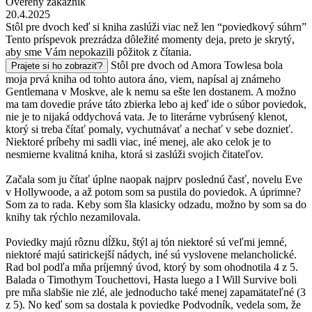
Overený zákazník
20.4.2025
Stôl pre dvoch keď si kniha zaslúži viac než len “poviedkový súhrn”
Tento príspevok prezrádza dôležité momenty deja, preto je skrytý,
aby sme Vám nepokazili pôžitok z čítania.
Stôl pre dvoch od Amora Towlesa bola
Prajete si ho zobraziť?
moja prvá kniha od tohto autora áno, viem, napísal aj známeho
Gentlemana v Moskve, ale k nemu sa ešte len dostanem. A možno
ma tam dovedie práve táto zbierka lebo aj keď ide o súbor poviedok,
nie je to nijaká oddychová vata. Je to literárne vybrúsený klenot,
ktorý si treba čítať pomaly, vychutnávať a nechať v sebe doznieť.
Niektoré príbehy mi sadli viac, iné menej, ale ako celok je to
nesmierne kvalitná kniha, ktorá si zaslúži svojich čitateľov.
Začala som ju čítať úplne naopak najprv poslednú časť, novelu Eve
v Hollywoode, a až potom som sa pustila do poviedok. A úprimne?
Som za to rada. Keby som šla klasicky odzadu, možno by som sa do
knihy tak rýchlo nezamilovala.
Poviedky majú rôznu dĺžku, štýl aj tón niektoré sú veľmi jemné,
niektoré majú satirickejší nádych, iné sú vyslovene melancholické.
Rad bol podľa mňa príjemný úvod, ktorý by som ohodnotila 4 z 5.
Balada o Timothym Touchettovi, Hasta luego a I Will Survive boli
pre mňa slabšie nie zlé, ale jednoducho také menej zapamätateľné (3
z 5). No keď som sa dostala k poviedke Podvodník, vedela som, že