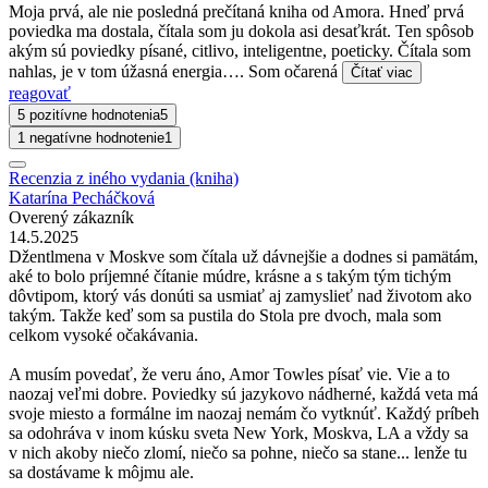
Moja prvá, ale nie posledná prečítaná kniha od Amora. Hneď prvá
poviedka ma dostala, čítala som ju dokola asi desaťkrát. Ten spôsob
akým sú poviedky písané, citlivo, inteligentne, poeticky. Čítala som
nahlas, je v tom úžasná energia…. Som očarená
Čítať viac
reagovať
5 pozitívne hodnotenia
5
1 negatívne hodnotenie
1
Recenzia z iného vydania (kniha)
Katarína Pecháčková
Overený zákazník
14.5.2025
Džentlmena v Moskve som čítala už dávnejšie a dodnes si pamätám,
aké to bolo príjemné čítanie múdre, krásne a s takým tým tichým
dôvtipom, ktorý vás donúti sa usmiať aj zamyslieť nad životom ako
takým. Takže keď som sa pustila do Stola pre dvoch, mala som
celkom vysoké očakávania.
A musím povedať, že veru áno, Amor Towles písať vie. Vie a to
naozaj veľmi dobre. Poviedky sú jazykovo nádherné, každá veta má
svoje miesto a formálne im naozaj nemám čo vytknúť. Každý príbeh
sa odohráva v inom kúsku sveta New York, Moskva, LA a vždy sa
v nich akoby niečo zlomí, niečo sa pohne, niečo sa stane... lenže tu
sa dostávame k môjmu ale.