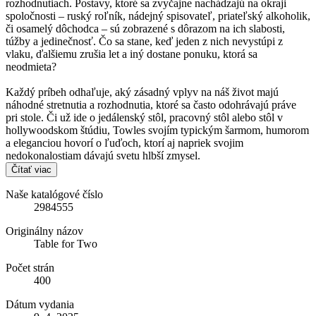
rozhodnutiach. Postavy, ktoré sa zvyčajne nachádzajú na okraji
spoločnosti – ruský roľník, nádejný spisovateľ, priateľský alkoholik,
či osamelý dôchodca – sú zobrazené s dôrazom na ich slabosti,
túžby a jedinečnosť. Čo sa stane, keď jeden z nich nevystúpi z
vlaku, ďalšiemu zrušia let a iný dostane ponuku, ktorá sa
neodmieta?
Každý príbeh odhaľuje, aký zásadný vplyv na náš život majú
náhodné stretnutia a rozhodnutia, ktoré sa často odohrávajú práve
pri stole. Či už ide o jedálenský stôl, pracovný stôl alebo stôl v
hollywoodskom štúdiu, Towles svojím typickým šarmom, humorom
a eleganciou hovorí o ľuďoch, ktorí aj napriek svojim
nedokonalostiam dávajú svetu hlbší zmysel.
Čítať viac
Naše katalógové číslo
2984555
Originálny názov
Table for Two
Počet strán
400
Dátum vydania