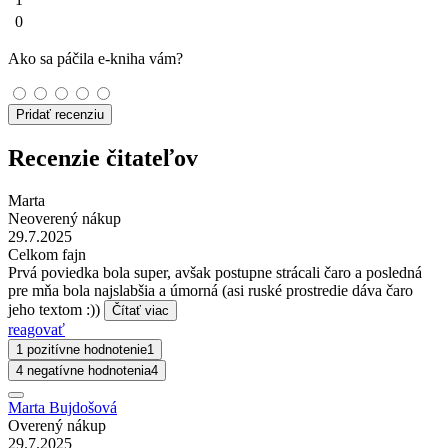
0
Ako sa páčila e-kniha vám?
Pridať recenziu
Recenzie čitateľov
Marta
Neoverený nákup
29.7.2025
Celkom fajn
Prvá poviedka bola super, avšak postupne strácali čaro a posledná
pre mňa bola najslabšia a úmorná (asi ruské prostredie dáva čaro
jeho textom :))
Čítať viac
reagovať
1 pozitívne hodnotenie
1
4 negatívne hodnotenia
4
Marta Bujdošová
Overený nákup
29.7.2025