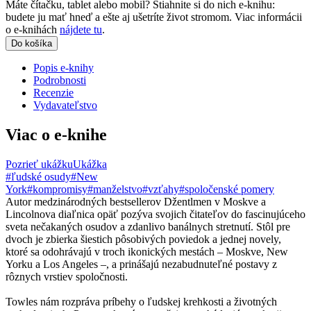
Máte čítačku, tablet alebo mobil? Stiahnite si do nich e-knihu:
budete ju mať hneď a ešte aj ušetríte život stromom. Viac informácii
o e-knihách
nájdete tu
.
Do košíka
Popis e-knihy
Podrobnosti
Recenzie
Vydavateľstvo
Viac o e-knihe
Pozrieť ukážku
Ukážka
#ľudské osudy
#New
York
#kompromisy
#manželstvo
#vzťahy
#spoločenské pomery
Autor medzinárodných bestsellerov Džentlmen v Moskve a
Lincolnova diaľnica opäť pozýva svojich čitateľov do fascinujúceho
sveta nečakaných osudov a zdanlivo banálnych stretnutí. Stôl pre
dvoch je zbierka šiestich pôsobivých poviedok a jednej novely,
ktoré sa odohrávajú v troch ikonických mestách – Moskve, New
Yorku a Los Angeles –, a prinášajú nezabudnuteľné postavy z
rôznych vrstiev spoločnosti.
Towles nám rozpráva príbehy o ľudskej krehkosti a životných