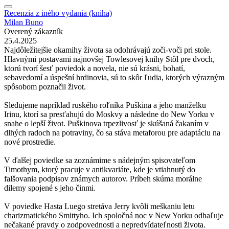
Recenzia z iného vydania (kniha)
Milan Buno
Overený zákazník
25.4.2025
Najdôležitejšie okamihy života sa odohrávajú zoči-voči pri stole.
Hlavnými postavami najnovšej Towlesovej knihy Stôl pre dvoch,
ktorú tvorí šesť poviedok a novela, nie sú krásni, bohatí,
sebavedomí a úspešní hrdinovia, sú to skôr ľudia, ktorých výrazným
spôsobom poznačil život.
Sledujeme napríklad ruského roľníka Puškina a jeho manželku
Irinu, ktorí sa presťahujú do Moskvy a následne do New Yorku v
snahe o lepší život. Puškinova trpezlivosť je skúšaná čakaním v
dlhých radoch na potraviny, čo sa stáva metaforou pre adaptáciu na
nové prostredie.
V ďalšej poviedke sa zoznámime s nádejným spisovateľom
Timothym, ktorý pracuje v antikvariáte, kde je vtiahnutý do
falšovania podpisov známych autorov. Príbeh skúma morálne
dilemy spojené s jeho činmi.
V poviedke Hasta Luego stretáva Jerry kvôli meškaniu letu
charizmatického Smittyho. Ich spoločná noc v New Yorku odhaľuje
nečakané pravdy o zodpovednosti a nepredvídateľnosti života.