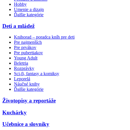
Hobby
Umenie a dizajn
Ďalšie kategórie
Deti a mládež
Knihorad – poradca kníh pre deti
Pre najmenších
Pre prvákov
Pre pubertiakov
Young Adult
Beletria
Rozprávky
Sci-fi, fantasy a komiksy
Leporelá
Náučné knihy
Ďalšie kategórie
Životopisy a reportáže
Kuchárky
Učebnice a slovníky