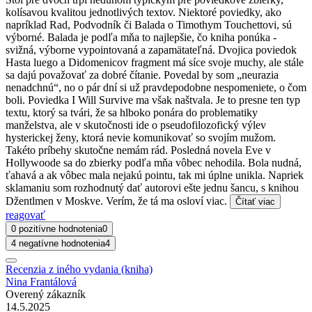
kolísavou kvalitou jednotlivých textov. Niektoré poviedky, ako
napríklad Rad, Podvodník či Balada o Timothym Touchettovi, sú
výborné. Balada je podľa mňa to najlepšie, čo kniha ponúka -
svižná, výborne vypointovaná a zapamätateľná. Dvojica poviedok
Hasta luego a Didomenicov fragment má síce svoje muchy, ale stále
sa dajú považovať za dobré čítanie. Povedal by som „neurazia
nenadchnú“, no o pár dní si už pravdepodobne nespomeniete, o čom
boli. Poviedka I Will Survive ma však naštvala. Je to presne ten typ
textu, ktorý sa tvári, že sa hlboko ponára do problematiky
manželstva, ale v skutočnosti ide o pseudofilozofický výlev
hysterickej ženy, ktorá nevie komunikovať so svojím mužom.
Takéto príbehy skutočne nemám rád. Posledná novela Eve v
Hollywoode sa do zbierky podľa mňa vôbec nehodila. Bola nudná,
ťahavá a ak vôbec mala nejakú pointu, tak mi úplne unikla. Napriek
sklamaniu som rozhodnutý dať autorovi ešte jednu šancu, s knihou
Džentlmen v Moskve. Verím, že tá ma osloví viac.
Čítať viac
reagovať
0 pozitívne hodnotenia
0
4 negatívne hodnotenia
4
Recenzia z iného vydania (kniha)
Nina Frantálová
Overený zákazník
14.5.2025