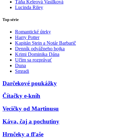
Táňa Keleová Vasilková
Lucinda Riley
Top série
Romantické úteky
Harry Potter
Kapitán Stein a Notár Barbarič
Denník odvážneho bojka
Krimi Dominika Dána
Učím sa rozprávať
Duna
Smradi
Darčekové poukážky
Čítačky e-kníh
Vecičky od Martinusu
Káva, čaj a pochutiny
Hrnčeky a fľaše