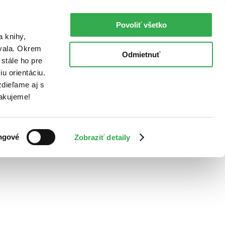
Povoliť všetko
a knihy,
ovala. Okrem
Odmietnuť
stále ho pre
u orientáciu.
dieľame aj s
Ďakujeme!
ngové
Zobraziť detaily