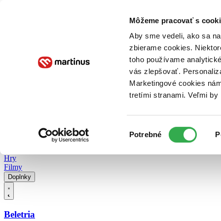
Doručenie
Kníhkupectvá
Knihovrátok
Poukážky
Knižný blog
Kontakt
Môžeme pracovať s cooki
Aby sme vedeli, ako sa na 
zbierame cookies. Niektor
E-knihy
Audioknihy
Hry
Filmy
Knihy
Doplnky
toho používame analytické
vás zlepšovať. Personaliz
Vyhľadávanie
Marketingové cookies nám 
tretími stranami. Veľmi b
Prihlásiť
Vyhľadávanie
Výber
Knihy
Potrebné
P
súhlasu
E-knihy
Audioknihy
Hry
Filmy
Doplnky
Beletria