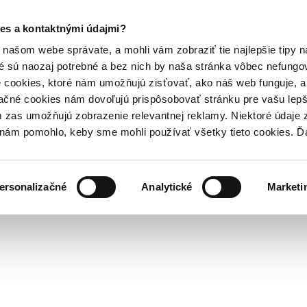
es a kontaktnými údajmi?
našom webe správate, a mohli vám zobraziť tie najlepšie tipy n
é sú naozaj potrebné a bez nich by naša stránka vôbec nefung
 cookies, ktoré nám umožňujú zisťovať, ako náš web funguje, a 
ačné cookies nám dovoľujú prispôsobovať stránku pre vašu lepši
zas umožňujú zobrazenie relevantnej reklamy. Niektoré údaje z
y nám pomohlo, keby sme mohli používať všetky tieto cookies. 
ersonalizačné
Analytické
Marketi