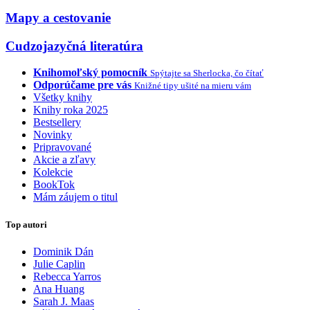
Mapy a cestovanie
Cudzojazyčná literatúra
Knihomoľský pomocník
Spýtajte sa Sherlocka, čo čítať
Odporúčame pre vás
Knižné tipy ušité na mieru vám
Všetky knihy
Knihy roka 2025
Bestsellery
Novinky
Pripravované
Akcie a zľavy
Kolekcie
BookTok
Mám záujem o titul
Top autori
Dominik Dán
Julie Caplin
Rebecca Yarros
Ana Huang
Sarah J. Maas