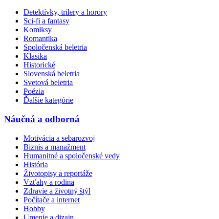
Detektívky, trilery a horory
Sci-fi a fantasy
Komiksy
Romantika
Spoločenská beletria
Klasika
Historické
Slovenská beletria
Svetová beletria
Poézia
Ďalšie kategórie
Náučná a odborná
Motivácia a sebarozvoj
Biznis a manažment
Humanitné a spoločenské vedy
História
Životopisy a reportáže
Vzťahy a rodina
Zdravie a životný štýl
Počítače a internet
Hobby
Umenie a dizajn