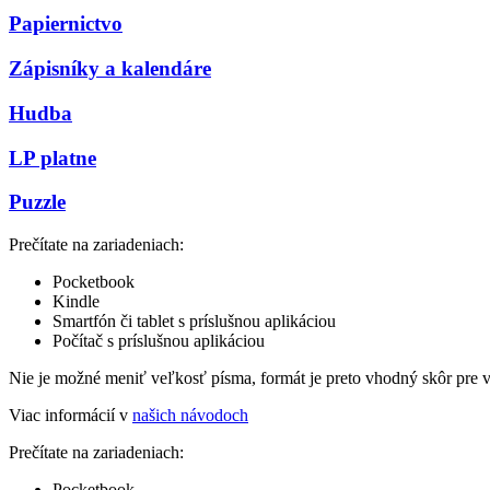
Papiernictvo
Zápisníky a kalendáre
Hudba
LP platne
Puzzle
Prečítate na zariadeniach:
Pocketbook
Kindle
Smartfón či tablet s príslušnou aplikáciou
Počítač s príslušnou aplikáciou
Nie je možné meniť veľkosť písma, formát je preto vhodný skôr pre 
Viac informácií v
našich návodoch
Prečítate na zariadeniach:
Pocketbook