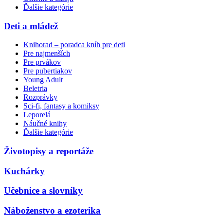
Ďalšie kategórie
Deti a mládež
Knihorad – poradca kníh pre deti
Pre najmenších
Pre prvákov
Pre pubertiakov
Young Adult
Beletria
Rozprávky
Sci-fi, fantasy a komiksy
Leporelá
Náučné knihy
Ďalšie kategórie
Životopisy a reportáže
Kuchárky
Učebnice a slovníky
Náboženstvo a ezoterika