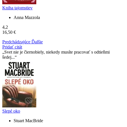
Kniha tajomstiev
Anna Mazzola
4,2
16,50 €
Predchádzajúce
Ďalšie
Pridať citát
Svet nie je čiernobiely, niekedy musíte pracovať s odtieňmi
šedej...
Slepé oko
Stuart MacBride