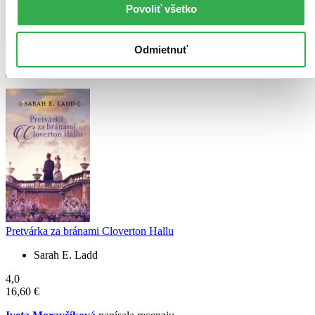
Perfektná kniha ako predošlé od tejto autorky. Krásny pútavý dej
Povoliť všetko
kde nechýba romantika, napätie a rôzny ludia či už dobrý ale aj
falošný u ktorých sa to preukáže až neskôr i o priznaný si pravdy
pred druhými.
Odmietnuť
Čítať viac
Pretvárka za bránami Cloverton Hallu
Sarah E. Ladd
4,0
16,60 €