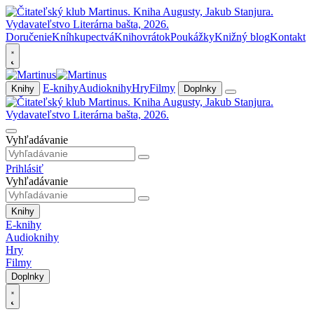
Doručenie
Kníhkupectvá
Knihovrátok
Poukážky
Knižný blog
Kontakt
E-knihy
Audioknihy
Hry
Filmy
Knihy
Doplnky
Vyhľadávanie
Prihlásiť
Vyhľadávanie
Knihy
E-knihy
Audioknihy
Hry
Filmy
Doplnky