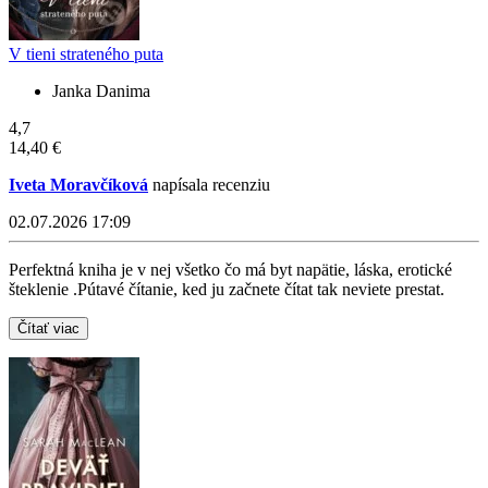
V tieni strateného puta
Janka Danima
4,7
14,40 €
Iveta Moravčíková
napísala recenziu
02.07.2026 17:09
Perfektná kniha je v nej všetko čo má byt napätie, láska, erotické
šteklenie .Pútavé čítanie, ked ju začnete čítat tak neviete prestat.
Čítať viac