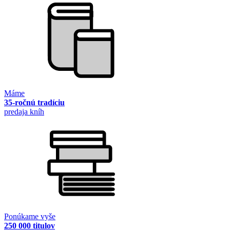
Máme
35-ročnú tradíciu
predaja kníh
Ponúkame vyše
250 000 titulov