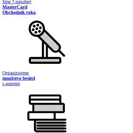
Sme 7-násobný
MasterCard
Obchodník roka
Organizujeme
množstvo besied
s autormi