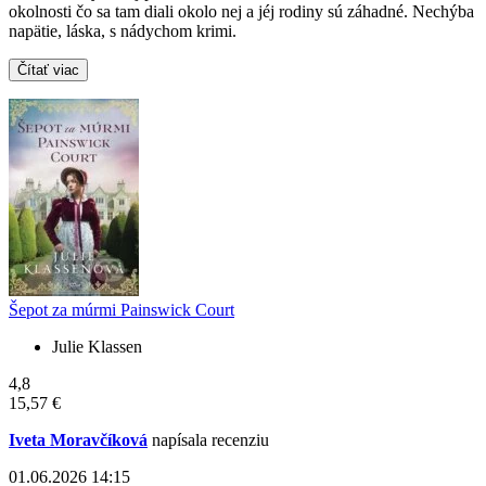
okolnosti čo sa tam diali okolo nej a jéj rodiny sú záhadné. Nechýba
napätie, láska, s nádychom krimi.
Čítať viac
Šepot za múrmi Painswick Court
Julie Klassen
4,8
15,57 €
Iveta Moravčíková
napísala recenziu
01.06.2026 14:15