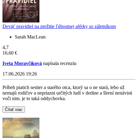
Deväť pravidiel na prežitie ľúbostnej aférky so záletníkom
Sarah MacLean
4,7
16,60 €
Iveta Moravčíková
napísala recenziu
17.06.2026 19:26
Príbeh piatich sestier a starého otca, ktorý sa o ne stará, lebo už
nemajú rodičov a nepriazni určitých ludí v dedine a šírení nenávisti
voči nim. je to taká oddychovka.
Čítať viac