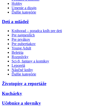
Hobby
Umenie a dizajn
Ďalšie kategórie
Deti a mládež
Knihorad – poradca kníh pre deti
Pre najmenších
Pre prvákov
Pre pubertiakov
Young Adult
Beletria
Rozprávky
Sci-fi, fantasy a komiksy
Leporelá
Náučné knihy
Ďalšie kategórie
Životopisy a reportáže
Kuchárky
Učebnice a slovníky