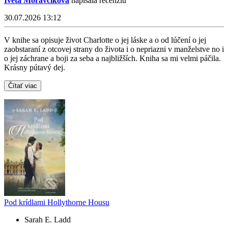
Iveta Moravčíková
napísala recenziu
30.07.2026 13:12
V knihe sa opisuje život Charlotte o jej láske a o od lúčení o jej
zaobstaraní z otcovej strany do života i o nepriazni v manželstve no i
o jej záchrane a boji za seba a najbližších. Kniha sa mi velmi páčila.
Krásny pútavý dej.
Čítať viac
Pod krídlami Hollythorne Housu
Sarah E. Ladd