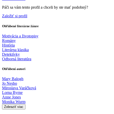
Páči sa vám tento profil a chceli by ste mať podobný?
Založiť si profil
Obľúbené literárne žánre
Motivácia a životopisy
Romány
História
Literárna klasika
Detektívky
Odborná literatúra
Obľúbení autori
Mary Balogh
Jo Nesbo
Miroslava Varáčková
Lorna Byrne
Anne Jones
Monika Wurm
Zobraziť viac