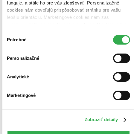
funguje, a stále ho pre vás zlepšovať. Personalizačné
cookies nám dovoľujú prispôsobovať stránku pre vašu
lepšiu orientáciu. Marketingové cookies nám zas
umožňujú zobrazenie relevantnej reklamy. Niektoré údaje
zdieľame aj s tretími stranami. Veľmi by nám pomohlo,
Výber
keby sme mohli používať všetky tieto cookies. Ďakujeme!
Potrebné
súhlasu
Personalizačné
Analytické
Marketingové
Moje aktivity
Iveta Moravčíková
napísala recenziu
Zobraziť detaily
07.08.2026 16:19