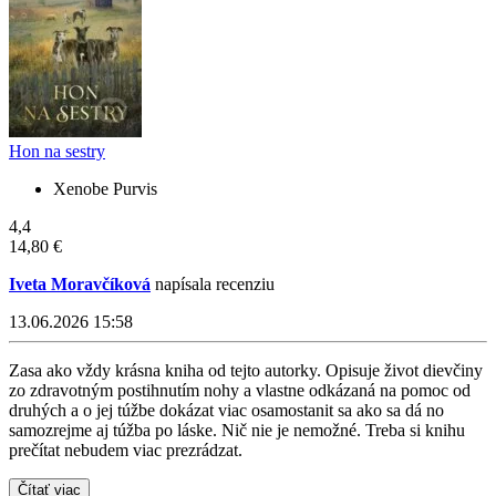
Hon na sestry
Xenobe Purvis
4,4
14,80 €
Iveta Moravčíková
napísala recenziu
13.06.2026 15:58
Zasa ako vždy krásna kniha od tejto autorky. Opisuje život dievčiny
zo zdravotným postihnutím nohy a vlastne odkázaná na pomoc od
druhých a o jej túžbe dokázat viac osamostanit sa ako sa dá no
samozrejme aj túžba po láske. Nič nie je nemožné. Treba si knihu
prečítat nebudem viac prezrádzat.
Čítať viac