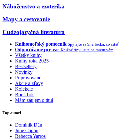
Náboženstvo a ezoterika
Mapy a cestovanie
Cudzojazyčná literatúra
Knihomoľský pomocník
Spýtajte sa Sherlocka, čo čítať
Odporúčame pre vás
Knižné tipy ušité na mieru vám
Všetky knihy
Knihy roka 2025
Bestsellery
Novinky
Pripravované
Akcie a zľavy
Kolekcie
BookTok
Mám záujem o titul
Top autori
Dominik Dán
Julie Caplin
Rebecca Yarros