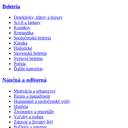
Beletria
Detektívky, trilery a horory
Sci-fi a fantasy
Komiksy
Romantika
Spoločenská beletria
Klasika
Historické
Slovenská beletria
Svetová beletria
Poézia
Ďalšie kategórie
Náučná a odborná
Motivácia a sebarozvoj
Biznis a manažment
Humanitné a spoločenské vedy
História
Životopisy a reportáže
Vzťahy a rodina
Zdravie a životný štýl
Počítače a internet