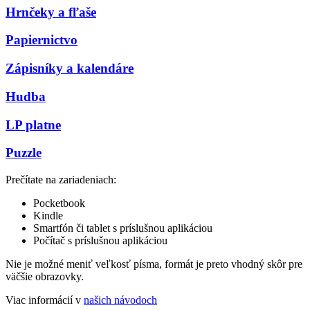
Hrnčeky a fľaše
Papiernictvo
Zápisníky a kalendáre
Hudba
LP platne
Puzzle
Prečítate na zariadeniach:
Pocketbook
Kindle
Smartfón či tablet s príslušnou aplikáciou
Počítač s príslušnou aplikáciou
Nie je možné meniť veľkosť písma, formát je preto vhodný skôr pre
väčšie obrazovky.
Viac informácií v
našich návodoch