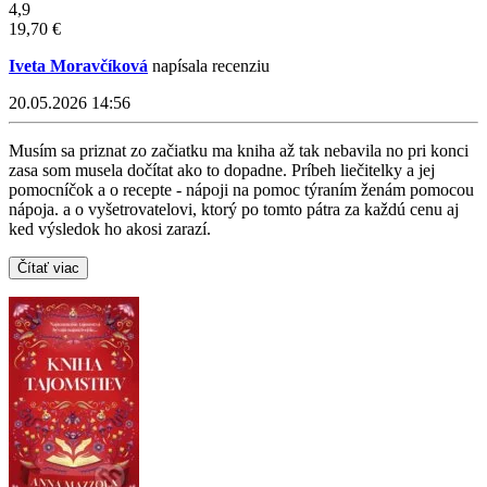
4,9
19,70 €
Iveta Moravčíková
napísala recenziu
20.05.2026 14:56
Musím sa priznat zo začiatku ma kniha až tak nebavila no pri konci
zasa som musela dočítat ako to dopadne. Príbeh liečitelky a jej
pomocníčok a o recepte - nápoji na pomoc týraním ženám pomocou
nápoja. a o vyšetrovatelovi, ktorý po tomto pátra za každú cenu aj
ked výsledok ho akosi zarazí.
Čítať viac