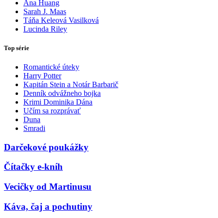
Ana Huang
Sarah J. Maas
Táňa Keleová Vasilková
Lucinda Riley
Top série
Romantické úteky
Harry Potter
Kapitán Stein a Notár Barbarič
Denník odvážneho bojka
Krimi Dominika Dána
Učím sa rozprávať
Duna
Smradi
Darčekové poukážky
Čítačky e-kníh
Vecičky od Martinusu
Káva, čaj a pochutiny