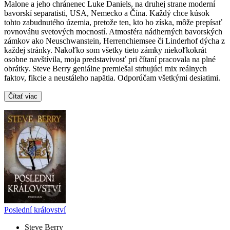
Malone a jeho chránenec Luke Daniels, na druhej strane moderní
bavorskí separatisti, USA, Nemecko a Čína. Každý chce kúsok
tohto zabudnutého územia, pretože ten, kto ho získa, môže prepísať
rovnováhu svetových mocností. Atmosféra nádherných bavorských
zámkov ako Neuschwanstein, Herrenchiemsee či Linderhof dýcha z
každej stránky. Nakoľko som všetky tieto zámky niekoľkokrát
osobne navštívila, moja predstavivosť pri čítaní pracovala na plné
obrátky. Steve Berry geniálne premiešal strhujúci mix reálnych
faktov, fikcie a neustáleho napätia. Odporúčam všetkými desiatimi.
Čítať viac
Poslední království
Steve Berry