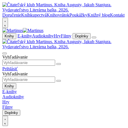
Doručenie
Kníhkupectvá
Knihovrátok
Poukážky
Knižný blog
Kontakt
E-knihy
Audioknihy
Hry
Filmy
Knihy
Doplnky
Vyhľadávanie
Prihlásiť
Vyhľadávanie
Knihy
E-knihy
Audioknihy
Hry
Filmy
Doplnky