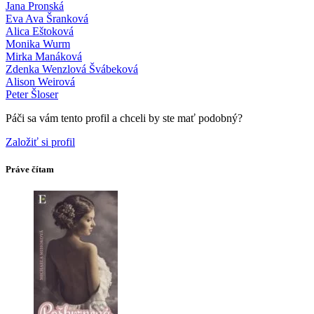
Jana Pronská
Eva Ava Šranková
Alica Eštoková
Monika Wurm
Mirka Manáková
Zdenka Wenzlová Švábeková
Alison Weirová
Peter Šloser
Páči sa vám tento profil a chceli by ste mať podobný?
Založiť si profil
Práve čítam