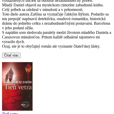
vydláždených uličiek sa odohral nezabudnuteľný príbeh.
Mladý Daniel objavil na mystickom cintoríne zabudnutú knihu.
Celý príbeh sa odohral v minulosti a v prítomnosti.
Toto dielo autora Zafóna sa vyznačuje ľahkým štýlom. Podarilo sa
mu prepojiť napínavú detektívku, osudovú romantiku, historickú
drámu do jedného celku s nezabudnuteľnými postavami. Barcelona
v jeho podaní ožila.
S napätím som sledovala paralely medzi životom mladého Daniela a
Caraxovou minulosťou. Pritom každé odhalené tajomstvo mi
vyrazilo dych.
Ozaj, nie je to obyčajný román ale vyznanie čitateľskej lásky.
Čítať viac
Tieň vetra