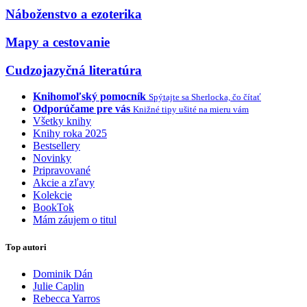
Náboženstvo a ezoterika
Mapy a cestovanie
Cudzojazyčná literatúra
Knihomoľský pomocník
Spýtajte sa Sherlocka, čo čítať
Odporúčame pre vás
Knižné tipy ušité na mieru vám
Všetky knihy
Knihy roka 2025
Bestsellery
Novinky
Pripravované
Akcie a zľavy
Kolekcie
BookTok
Mám záujem o titul
Top autori
Dominik Dán
Julie Caplin
Rebecca Yarros