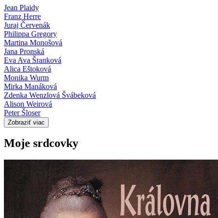
Jean Plaidy
Franz Herre
Juraj Červenák
Philippa Gregory
Martina Monošová
Jana Pronská
Eva Ava Šranková
Alica Eštoková
Monika Wurm
Mirka Manáková
Zdenka Wenzlová Švábeková
Alison Weirová
Peter Šloser
Zobraziť viac
Moje srdcovky