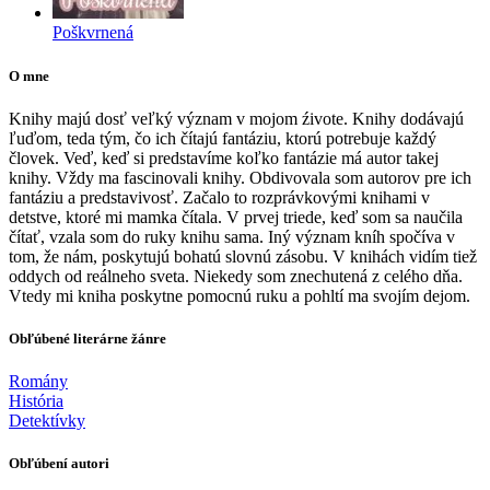
Poškvrnená
O mne
Knihy majú dosť veľký význam v mojom źivote. Knihy dodávajú
ľuďom, teda tým, čo ich čítajú fantáziu, ktorú potrebuje každý
človek. Veď, keď si predstavíme koľko fantázie má autor takej
knihy. Vždy ma fascinovali knihy. Obdivovala som autorov pre ich
fantáziu a predstavivosť. Začalo to rozprávkovými knihami v
detstve, ktoré mi mamka čítala. V prvej triede, keď som sa naučila
čítať, vzala som do ruky knihu sama. Iný význam kníh spočíva v
tom, že nám, poskytujú bohatú slovnú zásobu. V knihách vidím tiež
oddych od reálneho sveta. Niekedy som znechutená z celého dňa.
Vtedy mi kniha poskytne pomocnú ruku a pohltí ma svojím dejom.
Obľúbené literárne žánre
Romány
História
Detektívky
Obľúbení autori