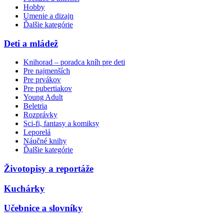
Hobby
Umenie a dizajn
Ďalšie kategórie
Deti a mládež
Knihorad – poradca kníh pre deti
Pre najmenších
Pre prvákov
Pre pubertiakov
Young Adult
Beletria
Rozprávky
Sci-fi, fantasy a komiksy
Leporelá
Náučné knihy
Ďalšie kategórie
Životopisy a reportáže
Kuchárky
Učebnice a slovníky