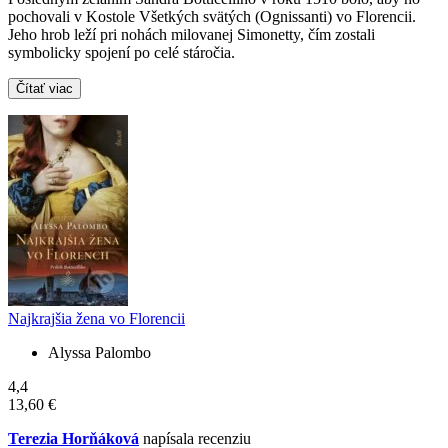
pochovali v Kostole Všetkých svätých (Ognissanti) vo Florencii.
Jeho hrob leží pri nohách milovanej Simonetty, čím zostali
symbolicky spojení po celé stáročia.
Čítať viac
Najkrajšia žena vo Florencii
Alyssa Palombo
4,4
13,60 €
Terezia Horňáková
napísala recenziu