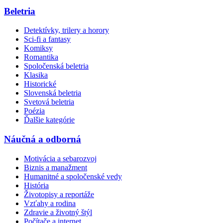
Beletria
Detektívky, trilery a horory
Sci-fi a fantasy
Komiksy
Romantika
Spoločenská beletria
Klasika
Historické
Slovenská beletria
Svetová beletria
Poézia
Ďalšie kategórie
Náučná a odborná
Motivácia a sebarozvoj
Biznis a manažment
Humanitné a spoločenské vedy
História
Životopisy a reportáže
Vzťahy a rodina
Zdravie a životný štýl
Počítače a internet