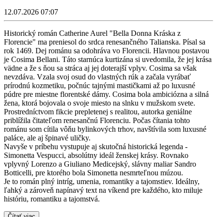
12.07.2026 07:07
Historický román Catherine Aurel "Bella Donna Kráska z
Florencie" ma preniesol do srdca renesančného Talianska. Písal sa
rok 1469. Dej románu sa odohráva vo Florencii. Hlavnou postavou
je Cosima Bellani. Táto starnúca kurtizána si uvedomila, že jej krása
vädne a že s ňou sa stráca aj jej doterajší vplyv. Cosima sa však
nevzdáva. Vzala svoj osud do vlastných rúk a začala vyrábať
prírodnú kozmetiku, počnúc tajnými mastičkami až po luxusné
púdre pre miestne florentské dámy. Cosima bola ambiciózna a silná
žena, ktorá bojovala o svoje miesto na slnku v mužskom svete.
Prostredníctvom fikcie prepletenej s realitou, autorka geniálne
priblížila čitateľom renesančnú Florenciu. Počas čítania tohto
románu som cítila vôňu bylinkových trhov, navštívila som luxusné
paláce, ale aj špinavé uličky.
Navyše v príbehu vystupuje aj skutočná historická legenda -
Simonetta Vespucci, absolútny ideál ženskej krásy. Rovnako
vplyvný Lorenzo a Giuliano Medicejský, slávny maliar Sandro
Botticelli, pre ktorého bola Simonetta nesmrteľnou múzou.
Je to román plný intríg, umenia, romantiky a tajomstiev. Ideálny,
ľahký a zároveň napínavý text na víkend pre každého, kto miluje
históriu, romantiku a tajomstvá.
Čítať viac