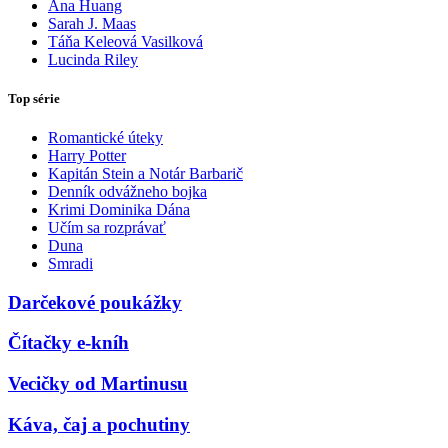
Ana Huang
Sarah J. Maas
Táňa Keleová Vasilková
Lucinda Riley
Top série
Romantické úteky
Harry Potter
Kapitán Stein a Notár Barbarič
Denník odvážneho bojka
Krimi Dominika Dána
Učím sa rozprávať
Duna
Smradi
Darčekové poukážky
Čítačky e-kníh
Vecičky od Martinusu
Káva, čaj a pochutiny