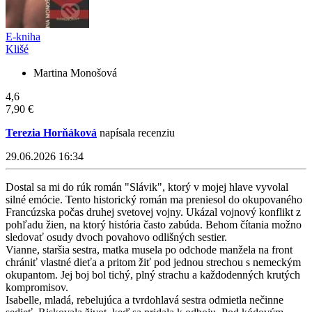
E-kniha
Klišé
Martina Monošová
4,6
7,90 €
Terezia Horňáková
napísala recenziu
29.06.2026 16:34
Dostal sa mi do rúk román "Slávik", ktorý v mojej hlave vyvolal
silné emócie. Tento historický román ma preniesol do okupovaného
Francúzska počas druhej svetovej vojny. Ukázal vojnový konflikt z
pohľadu žien, na ktorý história často zabúda. Behom čítania možno
sledovať osudy dvoch povahovo odlišných sestier.
Vianne, staršia sestra, matka musela po odchode manžela na front
chrániť vlastné dieťa a pritom žiť pod jednou strechou s nemeckým
okupantom. Jej boj bol tichý, plný strachu a každodenných krutých
kompromisov.
Isabelle, mladá, rebelujúca a tvrdohlavá sestra odmietla nečinne