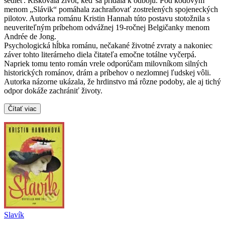
sedieť. Riskovala život, keď sa pridala k odboju. Pod kódovým
menom „Slávik“ pomáhala zachraňovať zostrelených spojeneckých
pilotov. Autorka románu Kristin Hannah túto postavu stotožnila s
neuveriteľným príbehom odvážnej 19-ročnej Belgičanky menom
Andrée de Jong.
Psychologická hĺbka románu, nečakané životné zvraty a nakoniec
záver tohto literárneho diela čitateľa emočne totálne vyčerpá.
Napriek tomu tento román vrele odporúčam milovníkom silných
historických románov, drám a príbehov o nezlomnej ľudskej vôli.
Autorka názorne ukázala, že hrdinstvo má rôzne podoby, ale aj tichý
odpor dokáže zachrániť životy.
Čítať viac
Slavík