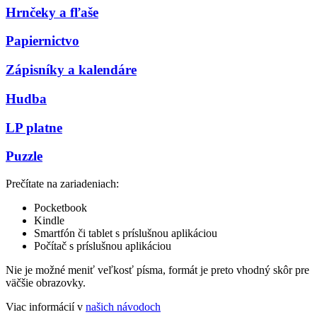
Hrnčeky a fľaše
Papiernictvo
Zápisníky a kalendáre
Hudba
LP platne
Puzzle
Prečítate na zariadeniach:
Pocketbook
Kindle
Smartfón či tablet s príslušnou aplikáciou
Počítač s príslušnou aplikáciou
Nie je možné meniť veľkosť písma, formát je preto vhodný skôr pre
väčšie obrazovky.
Viac informácií v
našich návodoch