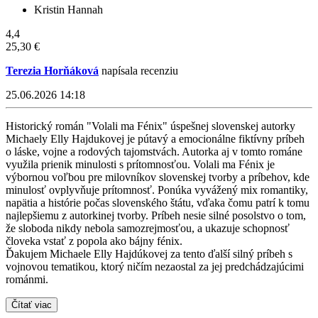
Kristin Hannah
4,4
25,30 €
Terezia Horňáková
napísala recenziu
25.06.2026 14:18
Historický román "Volali ma Fénix" úspešnej slovenskej autorky
Michaely Elly Hajdukovej je pútavý a emocionálne fiktívny príbeh
o láske, vojne a rodových tajomstvách. Autorka aj v tomto románe
využila prienik minulosti s prítomnosťou. Volali ma Fénix je
výbornou voľbou pre milovníkov slovenskej tvorby a príbehov, kde
minulosť ovplyvňuje prítomnosť. Ponúka vyvážený mix romantiky,
napätia a histórie počas slovenského štátu, vďaka čomu patrí k tomu
najlepšiemu z autorkinej tvorby. Príbeh nesie silné posolstvo o tom,
že sloboda nikdy nebola samozrejmosťou, a ukazuje schopnosť
človeka vstať z popola ako bájny fénix.
Ďakujem Michaele Elly Hajdúkovej za tento ďalší silný príbeh s
vojnovou tematikou, ktorý ničím nezaostal za jej predchádzajúcimi
románmi.
Čítať viac