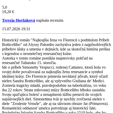
5,0
19,20 €
Terezia Horňáková
napísala recenziu
15.07.2026 19:31
Historický román "Najkrajšia žena vo Florencii s podtitulom Príbeh
Botticelliho" od Alyssy Palombo zachytáva jeden z najpôsobivejších
príbehov lásky a umenia v dejinách, kde sa skutočná história prelína
s legendou o nesmrteľnej renesančnej kráse.
Autorka v tomto románe ponúkla majstrovsky pohľad na
renesančné Taliansko 15. storočia.
Ide o príbeh Simonetty Vespucci, rodenej Cattaneo, ktorá bola vo
svojej dobe považovaná za najkrajšiu ženu renesancie a symbol
ideálnej krásy. Do Florencie priniesla nevídaný pôvab, ktorý očaril
nielen Sandra Botticelliho, ale aj vplyvného Giuliana de' Medici.
Zomrela tragicky mladá, pravdepodobne na tuberkulózu, vo veku
iba 22 rokov. Strata milovanej múzy Botticelliho hlboko zasiahla.
Svoju spaľujúcu bolesť a nenaplnenú túžbu pretavil do svojich
najslávnejších diel. Simonettina tvár je navždy zvečnená nielen v
diele "Zrodenie Venuše", ale aj na slávnom obraze Jar (Primavera).
Romantickú oddanosť umelca potvrdzuje aj historický fakt.
Posledným želaním Sandra Botticelliho v roku 1510 bolo, aby ho