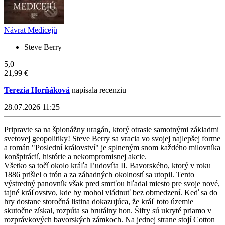
Návrat Medicejů
Steve Berry
5,0
21,99 €
Terezia Horňáková
napísala recenziu
28.07.2026 11:25
Pripravte sa na špionážny uragán, ktorý otrasie samotnými základmi
svetovej geopolitiky! Steve Berry sa vracia vo svojej najlepšej forme
a román "Poslední království" je splneným snom každého milovníka
konšpirácií, histórie a nekompromisnej akcie.
Všetko sa točí okolo kráľa Ľudovíta II. Bavorského, ktorý v roku
1886 prišiel o trón a za záhadných okolností sa utopil. Tento
výstredný panovník však pred smrťou hľadal miesto pre svoje nové,
tajné kráľovstvo, kde by mohol vládnuť bez obmedzení. Keď sa do
hry dostane storočná listina dokazujúca, že kráľ toto územie
skutočne získal, rozpúta sa brutálny hon. Šifry sú ukryté priamo v
rozprávkových bavorských zámkoch. Na jednej strane stojí Cotton