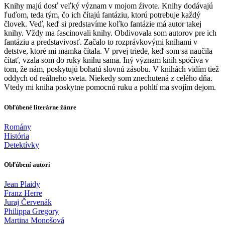
Knihy majú dosť veľký význam v mojom źivote. Knihy dodávajú
ľuďom, teda tým, čo ich čítajú fantáziu, ktorú potrebuje každý
človek. Veď, keď si predstavíme koľko fantázie má autor takej
knihy. Vždy ma fascinovali knihy. Obdivovala som autorov pre ich
fantáziu a predstavivosť. Začalo to rozprávkovými knihami v
detstve, ktoré mi mamka čítala. V prvej triede, keď som sa naučila
čítať, vzala som do ruky knihu sama. Iný význam kníh spočíva v
tom, že nám, poskytujú bohatú slovnú zásobu. V knihách vidím tiež
oddych od reálneho sveta. Niekedy som znechutená z celého dňa.
Vtedy mi kniha poskytne pomocnú ruku a pohltí ma svojím dejom.
Obľúbené literárne žánre
Romány
História
Detektívky
Obľúbení autori
Jean Plaidy
Franz Herre
Juraj Červenák
Philippa Gregory
Martina Monošová