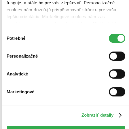
funguje, a stále ho pre vás zlepšovať. Personalizačné
cookies nám dovoľujú prispôsobovať stránku pre vašu
lepšiu orientáciu. Marketingové cookies nám zas
umožňujú zobrazenie relevantnej reklamy. Niektoré údaje
zdieľame aj s tretími stranami. Veľmi by nám pomohlo,
Výber
keby sme mohli používať všetky tieto cookies. Ďakujeme!
Potrebné
súhlasu
Personalizačné
Analytické
Marketingové
Zobraziť detaily