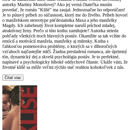
autorky Martiny Monošovej? Ako jej verná čitateľka musím
povedať, že román "Klišé" ma zaujal. Jednoznačne ho odporúčam!
Je to pútavý príbeh zo súčasnosti, ktorý tne do živého. Príbeh hovorí
o manželskom stereotype päťdesiatnika Maxa a jeho manželky
Magdy. Ich zabehnutý život kompletne naruší príchod mladej,
atraktívnej ženy. Prečo si túto knihu zamilujete? Autorka strieda
pohľady všetkých troch hlavných postáv. Okamžite sa tak vcítite do
emócií a motivácií manžela, manželky aj milenky. Kniha s
ľahkosťou pomenováva problémy, o ktorých sa v dlhoročných
vzťahoch najčastejšie mlčí. Žiadna presladená romanca, ale úprimný
tón, dynamický dej a skvelá psychológia postáv. Je to perfektné,
napínavé a psychologicky hlboké oddychové čítanie. Ukáže vám, že
životné klišé sa môže veľmi rýchlo stať realitou kohokoľvek z nás.
Čítať viac