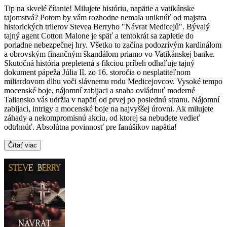
Tip na skvelé čítanie! Milujete históriu, napätie a vatikánske
tajomstvá? Potom by vám rozhodne nemala uniknúť od majstra
historických trilerov Stevea Berryho "Návrat Medicejů". Bývalý
tajný agent Cotton Malone je späť a tentokrát sa zapletie do
poriadne nebezpečnej hry. Všetko to začína podozrivým kardinálom
a obrovským finančným škandálom priamo vo Vatikánskej banke.
Skutočná história prepletená s fikciou príbeh odhaľuje tajný
dokument pápeža Júlia II. zo 16. storočia o nesplatiteľnom
miliardovom dlhu voči slávnemu rodu Medicejovcov. Vysoké tempo
mocenské boje, nájomní zabijaci a snaha ovládnuť moderné
Taliansko vás udržia v napätí od prvej po poslednú stranu. Nájomní
zabijaci, intrigy a mocenské boje na najvyššej úrovni. Ak milujete
záhady a nekompromisnú akciu, od ktorej sa nebudete vedieť
odtrhnúť. Absolútna povinnosť pre fanúšikov napätia!
Čítať viac