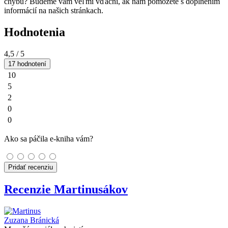
chybu? Budeme vám veľmi vďační, ak nám pomôžete s doplnením
informácií na našich stránkach.
Hodnotenia
4,5
/ 5
17 hodnotení
10
5
2
0
0
Ako sa páčila e-kniha vám?
Pridať recenziu
Recenzie Martinusákov
Zuzana Bránická