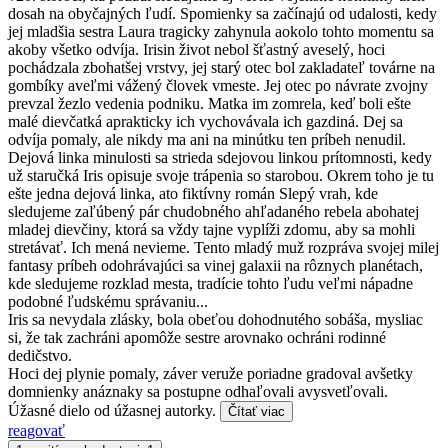
dosah na obyčajných ľudí. Spomienky sa začínajú od udalosti, kedy
jej mladšia sestra Laura tragicky zahynula aokolo tohto momentu sa
akoby všetko odvíja. Irisin život nebol šťastný aveselý, hoci
pochádzala zbohatšej vrstvy, jej starý otec bol zakladateľ továrne na
gombíky aveľmi vážený človek vmeste. Jej otec po návrate zvojny
prevzal žezlo vedenia podniku. Matka im zomrela, keď boli ešte
malé dievčatká aprakticky ich vychovávala ich gazdiná. Dej sa
odvíja pomaly, ale nikdy ma ani na minútku ten príbeh nenudil.
Dejová linka minulosti sa strieda sdejovou linkou prítomnosti, kedy
už staručká Iris opisuje svoje trápenia so starobou. Okrem toho je tu
ešte jedna dejová linka, ato fiktívny román Slepý vrah, kde
sledujeme zaľúbený pár chudobného ahľadaného rebela abohatej
mladej dievčiny, ktorá sa vždy tajne vyplíži zdomu, aby sa mohli
stretávať. Ich mená nevieme. Tento mladý muž rozpráva svojej milej
fantasy príbeh odohrávajúci sa vinej galaxii na rôznych planétach,
kde sledujeme rozklad mesta, tradície tohto ľudu veľmi nápadne
podobné ľudskému správaniu...
Iris sa nevydala zlásky, bola obeťou dohodnutého sobáša, mysliac
si, že tak zachráni apomôže sestre arovnako ochráni rodinné
dedičstvo.
Hoci dej plynie pomaly, záver veruže poriadne gradoval avšetky
domnienky anáznaky sa postupne odhaľovali avysvetľovali.
Úžasné dielo od úžasnej autorky.
Čítať viac
reagovať