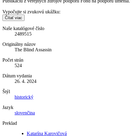
Publikáciu z verejných zdrojov podporil Fond na podporu umenia.
Vypočujte si zvukovú ukážku:
Čítať viac
Naše katalógové číslo
2489515
Originálny názov
The Blind Assassin
Počet strán
524
Dátum vydania
26. 4. 2024
Štýl
historický
Jazyk
slovenčina
Preklad
Katarína Karovičová