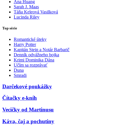
Ana Huang
Sarah J. Maas
Táňa Keleová Vasilková
Lucinda Riley
Top série
Romantické úteky
Harry Potter
Kapitán Stein a Notár Barbarič
Denník odvážneho bojka
Krimi Dominika Dána
Učím sa rozprávať
Duna
Smradi
Darčekové poukážky
Čítačky e-kníh
Vecičky od Martinusu
Káva, čaj a pochutiny