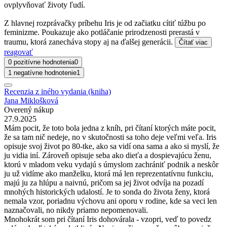
ovplyvňovať životy ľudí.
Z hlavnej rozprávačky príbehu Iris je od začiatku cítiť túžbu po
feminizme. Poukazuje ako potláčanie prirodzenosti prerastá v
traumu, ktorá zanecháva stopy aj na ďalšej generácii.
Čítať viac
reagovať
0 pozitívne hodnotenia
0
1 negatívne hodnotenie
1
Recenzia z iného vydania (kniha)
Jana Miklošková
Overený nákup
27.9.2025
Mám pocit, že toto bola jedna z kníh, pri čítaní ktorých máte pocit,
že sa tam nič nedeje, no v skutočnosti sa toho deje veľmi veľa. Iris
opisuje svoj život po 80-tke, ako sa vidí ona sama a ako si myslí, že
ju vidia iní. Zároveň opisuje seba ako dieťa a dospievajúcu ženu,
ktorú v mladom veku vydajú s úmyslom zachrániť podnik a neskôr
ju už vidíme ako manželku, ktorá má len reprezentatívnu funkciu,
majú ju za hlúpu a naivnú, pričom sa jej život odvíja na pozadí
mnohých historických udalostí. Je to sonda do života ženy, ktorá
nemala vzor, poriadnu výchovu ani oporu v rodine, kde sa veci len
naznačovali, no nikdy priamo nepomenovali.
Mnohokrát som pri čítaní Iris dohovárala - vzopri, veď to povedz