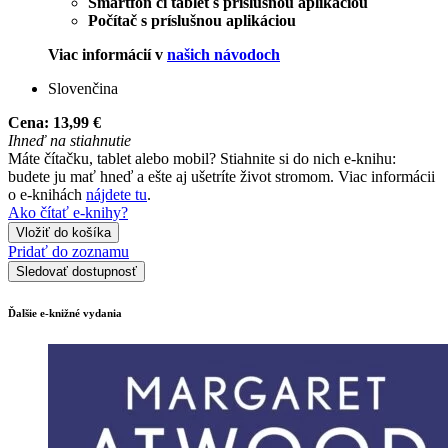
Smartfón či tablet s príslušnou aplikáciou
Počítač s príslušnou aplikáciou
Viac informácií v
našich návodoch
Slovenčina
Cena:
13,99 €
Ihneď na stiahnutie
Máte čítačku, tablet alebo mobil? Stiahnite si do nich e-knihu:
budete ju mať hneď a ešte aj ušetríte život stromom. Viac informácii
o e-knihách
nájdete tu
.
Ako čítať e-knihy?
Vložiť do košíka
Pridať do zoznamu
Sledovať dostupnosť
Ďalšie e-knižné vydania