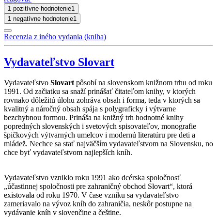
1 pozitívne hodnotenie
1
1 negatívne hodnotenie
1
Recenzia z iného vydania (kniha)
Vydavateľstvo Slovart
Vydavateľstvo
Slovart
pôsobí na slovenskom knižnom trhu od roku
1991. Od začiatku sa snaží prinášať čitateľom knihy, v ktorých
rovnako dôležitú úlohu zohráva obsah i forma, teda v ktorých sa
kvalitný a náročný obsah spája s polygraficky i výtvarne
bezchybnou formou. Prináša na knižný trh hodnotné knihy
popredných slovenských i svetových spisovateľov, monografie
špičkových výtvarných umelcov i modernú literatúru pre deti a
mládež. Nechce sa stať najväčším vydavateľstvom na Slovensku, no
chce byť vydavateľstvom najlepších kníh.
Vydavateľstvo vzniklo roku 1991 ako dcérska spoločnosť
„účastinnej spoločnosti pre zahraničný obchod Slovart“, ktorá
existovala od roku 1970. V čase vzniku sa vydavateľstvo
zameriavalo na vývoz kníh do zahraničia, neskôr postupne na
vydávanie kníh v slovenčine a češtine.