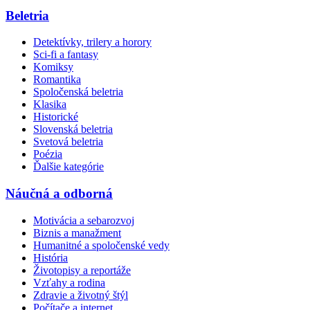
Beletria
Detektívky, trilery a horory
Sci-fi a fantasy
Komiksy
Romantika
Spoločenská beletria
Klasika
Historické
Slovenská beletria
Svetová beletria
Poézia
Ďalšie kategórie
Náučná a odborná
Motivácia a sebarozvoj
Biznis a manažment
Humanitné a spoločenské vedy
História
Životopisy a reportáže
Vzťahy a rodina
Zdravie a životný štýl
Počítače a internet