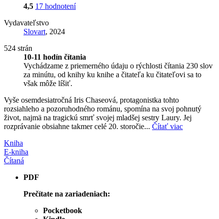
4,5
17 hodnotení
Vydavateľstvo
Slovart
, 2024
524 strán
10-11 hodín čítania
Vychádzame z priemerného údaju o rýchlosti čítania 230 slov
za minútu, od knihy ku knihe a čitateľa ku čitateľovi sa to
však môže líšiť.
Vyše osemdesiatročná Iris Chaseová, protagonistka tohto
rozsiahleho a pozoruhodného románu, spomína na svoj pohnutý
život, najmä na tragickú smrť svojej mladšej sestry Laury. Jej
rozprávanie obsiahne takmer celé 20. storočie...
Čítať viac
Kniha
E-kniha
Čítaná
PDF
Prečítate na zariadeniach:
Pocketbook