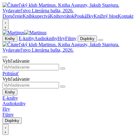
Doručenie
Kníhkupectvá
Knihovrátok
Poukážky
Knižný blog
Kontakt
E-knihy
Audioknihy
Hry
Filmy
Knihy
Doplnky
Vyhľadávanie
Prihlásiť
Vyhľadávanie
Knihy
E-knihy
Audioknihy
Hry
Filmy
Doplnky