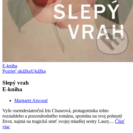
E-kniha
Pozrieť ukážku
Ukážka
Slepý vrah
E-kniha
Margaret Atwood
Vyše osemdesiatročná Iris Chaseová, protagonistka tohto
rozsiahleho a pozoruhodného románu, spomína na svoj pohnutý
život, najmä na tragickú smrť svojej mladšej sestry Laury....
Čítať
viac