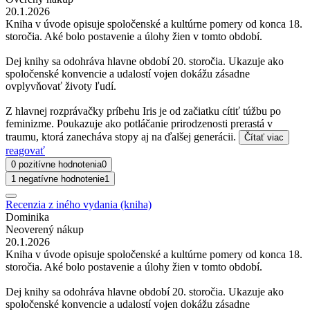
20.1.2026
Kniha v úvode opisuje spoločenské a kultúrne pomery od konca 18.
storočia. Aké bolo postavenie a úlohy žien v tomto období.
Dej knihy sa odohráva hlavne období 20. storočia. Ukazuje ako
spoločenské konvencie a udalostí vojen dokážu zásadne
ovplyvňovať životy ľudí.
Z hlavnej rozprávačky príbehu Iris je od začiatku cítiť túžbu po
feminizme. Poukazuje ako potláčanie prirodzenosti prerastá v
traumu, ktorá zanecháva stopy aj na ďalšej generácii.
Čítať viac
reagovať
0 pozitívne hodnotenia
0
1 negatívne hodnotenie
1
Recenzia z iného vydania (kniha)
Dominika
Neoverený nákup
20.1.2026
Kniha v úvode opisuje spoločenské a kultúrne pomery od konca 18.
storočia. Aké bolo postavenie a úlohy žien v tomto období.
Dej knihy sa odohráva hlavne období 20. storočia. Ukazuje ako
spoločenské konvencie a udalostí vojen dokážu zásadne