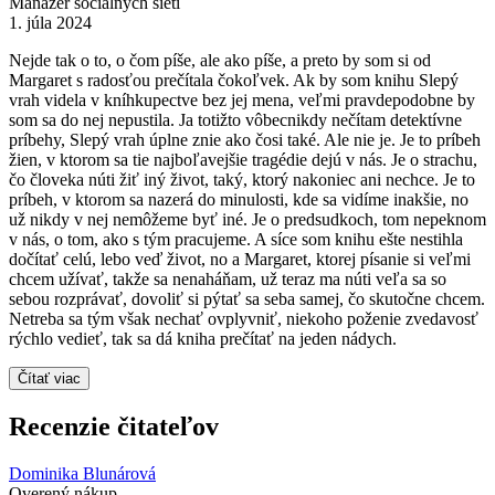
Manažér sociálnych sietí
1. júla 2024
Nejde tak o to, o čom píše, ale ako píše, a preto by som si od
Margaret s radosťou prečítala čokoľvek. Ak by som knihu Slepý
vrah videla v kníhkupectve bez jej mena, veľmi pravdepodobne by
som sa do nej nepustila. Ja totižto vôbecnikdy nečítam detektívne
príbehy, Slepý vrah úplne znie ako čosi také. Ale nie je. Je to príbeh
žien, v ktorom sa tie najboľavejšie tragédie dejú v nás. Je o strachu,
čo človeka núti žiť iný život, taký, ktorý nakoniec ani nechce. Je to
príbeh, v ktorom sa nazerá do minulosti, kde sa vidíme inakšie, no
už nikdy v nej nemôžeme byť iné. Je o predsudkoch, tom nepeknom
v nás, o tom, ako s tým pracujeme. A síce som knihu ešte nestihla
dočítať celú, lebo veď život, no a Margaret, ktorej písanie si veľmi
chcem užívať, takže sa nenaháňam, už teraz ma núti veľa sa so
sebou rozprávať, dovoliť si pýtať sa seba samej, čo skutočne chcem.
Netreba sa tým však nechať ovplyvniť, niekoho poženie zvedavosť
rýchlo vedieť, tak sa dá kniha prečítať na jeden nádych.
Čítať viac
Recenzie čitateľov
Dominika Blunárová
Overený nákup