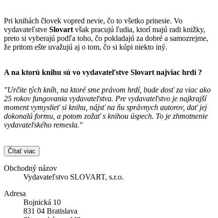
Pri knihách človek vopred nevie, čo to všetko prinesie. Vo
vydavateľstve
Slovart
však pracujú ľudia, ktorí majú radi knižky,
preto si vyberajú podľa toho, čo pokladajú za dobré a samozrejme,
že pritom ešte uvažujú aj o tom, čo si kúpi niekto iný.
A na ktorú knihu sú vo vydavateľstve
Slovart
najviac hrdí ?
"Určite tých kníh, na ktoré sme právom hrdí, bude dosť za viac ako
25 rokov fungovania vydavateľstva. Pre vydavateľstvo je najkrajší
moment vymyslieť si knihu, nájsť na ňu správnych autorov, dať jej
dokonalú formu, a potom zožať s knihou úspech. To je zhmotnenie
vydavateľského remesla."
Čítať viac
Obchodný názov
Vydavateľstvo SLOVART, s.r.o.
Adresa
Bojnická 10
831 04 Bratislava