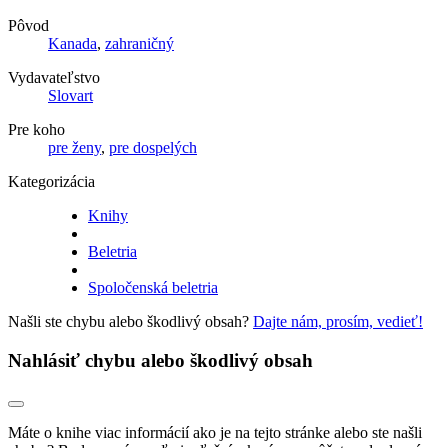
Pôvod
Kanada
,
zahraničný
Vydavateľstvo
Slovart
Pre koho
pre ženy
,
pre dospelých
Kategorizácia
Knihy
Beletria
Spoločenská beletria
Našli ste chybu alebo škodlivý obsah?
Dajte nám, prosím, vedieť!
Nahlásiť chybu alebo škodlivý obsah
Máte o knihe viac informácií ako je na tejto stránke alebo ste našli