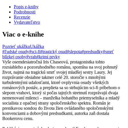
Popis e-knihy
Podrobnosti
Recenzie
Vydavateľstvo
Viac o e-knihe
Pozrieť ukážku
Ukážka
#ľudské osudy
#sci-fi
#tragický osud
#slepota
#predsudky
#smrť
blízkej osoby
#vrah
#krimi prvky
Vyše osemdesiatročná Iris Chaseová, protagonistka tohto
rozsiahleho a pozoruhodného románu, spomína na svoj pohnutý
život, najmä na tragickú smrť svojej mladšej sestry Laury. Jej
rozprávanie obsiahne takmer celé 20. storočie s mnohými
turbulentnými udalosťami, ktoré ovplyvnia osudy všetkých
románových postáv, a preplieta sa so strhujúcim sci-fi príbehom o
slepom vrahovi, ktorý si počas tajných stretnutí rozprávajú dvaja
nemenovaní milenci – manželka bohatého priemyselníka a mladý
socialista z opačnej strany spoločenského spektra. Román je
prenikavou sondou do života žien ovládaného spoločenskými
konvenciami a dobovými predsudkami, autorka zaň dostala
Bookerovu cenu.