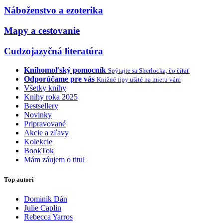
Náboženstvo a ezoterika
Mapy a cestovanie
Cudzojazyčná literatúra
Knihomoľský pomocník
Spýtajte sa Sherlocka, čo čítať
Odporúčame pre vás
Knižné tipy ušité na mieru vám
Všetky knihy
Knihy roka 2025
Bestsellery
Novinky
Pripravované
Akcie a zľavy
Kolekcie
BookTok
Mám záujem o titul
Top autori
Dominik Dán
Julie Caplin
Rebecca Yarros