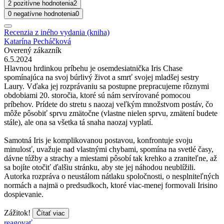
2 pozitívne hodnotenia
2
0 negatívne hodnotenia
0
Recenzia z iného vydania (kniha)
Katarína Pecháčková
Overený zákazník
6.5.2024
Hlavnou hrdinkou príbehu je osemdesiatnička Iris Chase
spomínajúca na svoj búrlivý život a smrť svojej mladšej sestry
Laury. Vďaka jej rozprávaniu sa postupne prepracujeme rôznymi
obdobiami 20. storočia, ktoré sú nám servírované pomocou
príbehov. Prídete do stretu s naozaj veľkým množstvom postáv, čo
môže pôsobiť sprvu zmätočne (vlastne nielen sprvu, zmätení budete
stále), ale ona sa všetka tá snaha naozaj vyplatí.
Samotná Iris je komplikovanou postavou, konfrontuje svoju
minulosť, uvažuje nad vlastnými chybami, spomína na svetlé časy,
dávne túžby a strachy a miestami pôsobí tak krehko a zraniteľne, až
sa bojíte otočiť ďalšiu stránku, aby ste jej náhodou neublížili.
Autorka rozpráva o neustálom nátlaku spoločnosti, o nesplniteľných
normách a najmä o predsudkoch, ktoré viac-menej formovali Irisino
dospievanie.
Zážitok!
Čítať viac
reagovať