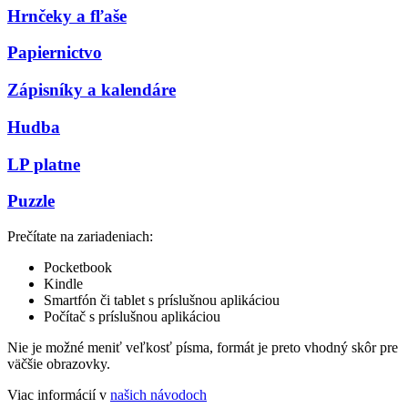
Hrnčeky a fľaše
Papiernictvo
Zápisníky a kalendáre
Hudba
LP platne
Puzzle
Prečítate na zariadeniach:
Pocketbook
Kindle
Smartfón či tablet s príslušnou aplikáciou
Počítač s príslušnou aplikáciou
Nie je možné meniť veľkosť písma, formát je preto vhodný skôr pre
väčšie obrazovky.
Viac informácií v
našich návodoch