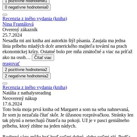
1 pozitívne hodnotenie
1
0 negatívne hodnotenia
0
Recenzia z iného vydania (kniha)
Nina Frantálová
Overený zákazník
25.7.2024
Nesadla mi ani kniha ani autorkin štýl písania. Zaujala ma jedna
línia príbehu mladých dcér amerického majiteľa tovární na prach
ekonomickej krízy. Ostatné bolo pre mňa zmätočné a viac na príťaž
ako na osoh…
Čítať viac
reagovať
2 pozitívne hodnotenia
2
2 negatívne hodnotenia
2
Recenzia z iného vydania (kniha)
Natália z nathalysreading
Neoverený nákup
17.6.2024
Toto bola moja prvá kniha od Margaret a som na seba nahnevaná,
že som ju nezačala čítať skôr. Je úžasnou rozprávačkou. Stránky len
tak plynú a nenechajú čitateľa na pokoji. Už je v pasci geniálneho
príbehu, ktorý zhltne na jeden nádych.
Rodinné ságy môžu byť buď veľmi dobré, alebo veľmi zlé. Podľa