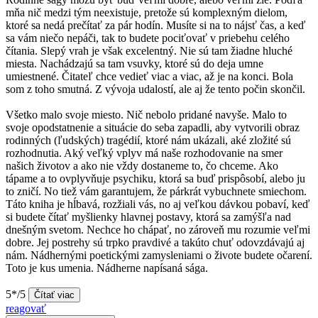
mňa nič medzi tým neexistuje, pretože sú komplexným dielom,
ktoré sa nedá prečítať za pár hodín. Musíte si na to nájsť čas, a keď
sa vám niečo nepáči, tak to budete pociťovať v priebehu celého
čítania. Slepý vrah je však excelentný. Nie sú tam žiadne hluché
miesta. Nachádzajú sa tam vsuvky, ktoré sú do deja umne
umiestnené. Čitateľ chce vedieť viac a viac, až je na konci. Bola
som z toho smutná. Z vývoja udalostí, ale aj že tento počin skončil.
Všetko malo svoje miesto. Nič nebolo pridané navyše. Malo to
svoje opodstatnenie a situácie do seba zapadli, aby vytvorili obraz
rodinných (ľudských) tragédií, ktoré nám ukázali, aké zložité sú
rozhodnutia. Aký veľký vplyv má naše rozhodovanie na smer
našich životov a ako nie vždy dostaneme to, čo chceme. Ako
tápame a to ovplyvňuje psychiku, ktorá sa buď prispôsobí, alebo ju
to zničí. No tiež vám garantujem, že párkrát vybuchnete smiechom.
Táto kniha je hĺbavá, rozžiali vás, no aj veľkou dávkou pobaví, keď
si budete čítať myšlienky hlavnej postavy, ktorá sa zamýšľa nad
dnešným svetom. Nechce ho chápať, no zároveň mu rozumie veľmi
dobre. Jej postrehy sú trpko pravdivé a takúto chuť odovzdávajú aj
nám. Nádhernými poetickými zamysleniami o živote budete očarení.
Toto je kus umenia. Nádherne napísaná sága.
5*/5
Čítať viac
reagovať