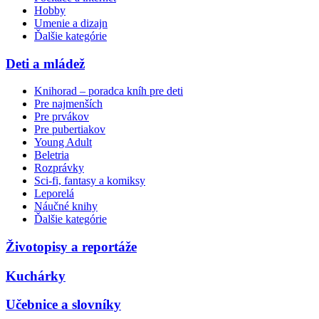
Hobby
Umenie a dizajn
Ďalšie kategórie
Deti a mládež
Knihorad – poradca kníh pre deti
Pre najmenších
Pre prvákov
Pre pubertiakov
Young Adult
Beletria
Rozprávky
Sci-fi, fantasy a komiksy
Leporelá
Náučné knihy
Ďalšie kategórie
Životopisy a reportáže
Kuchárky
Učebnice a slovníky