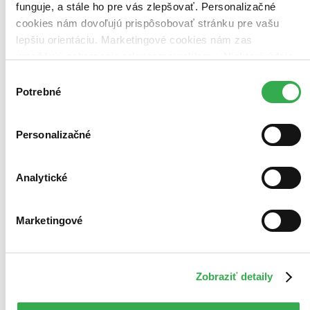
funguje, a stále ho pre vás zlepšovať. Personalizačné
cookies nám dovoľujú prispôsobovať stránku pre vašu
lepšiu orientáciu. Marketingové cookies nám zas
umožňujú zobrazenie relevantnej reklamy. Niektoré údaje
zdieľame aj s tretími stranami. Veľmi by nám pomohlo,
Výber
keby sme mohli používať všetky tieto cookies. Ďakujeme!
Potrebné
súhlasu
Personalizačné
Analytické
Marketingové
Zobraziť detaily