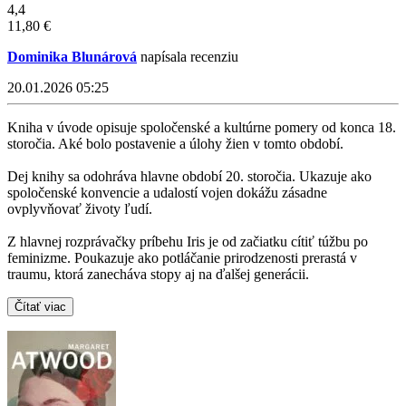
4,4
11,80 €
Dominika Blunárová
napísala recenziu
20.01.2026 05:25
Kniha v úvode opisuje spoločenské a kultúrne pomery od konca 18.
storočia. Aké bolo postavenie a úlohy žien v tomto období.
Dej knihy sa odohráva hlavne období 20. storočia. Ukazuje ako
spoločenské konvencie a udalostí vojen dokážu zásadne
ovplyvňovať životy ľudí.
Z hlavnej rozprávačky príbehu Iris je od začiatku cítiť túžbu po
feminizme. Poukazuje ako potláčanie prirodzenosti prerastá v
traumu, ktorá zanecháva stopy aj na ďalšej generácii.
Čítať viac