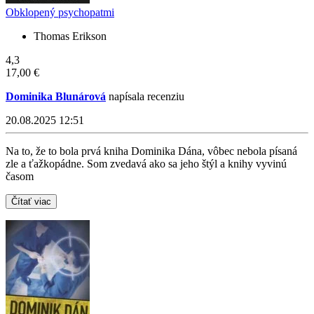
Obklopený psychopatmi
Thomas Erikson
4,3
17,00 €
Dominika Blunárová
napísala recenziu
20.08.2025 12:51
Na to, že to bola prvá kniha Dominika Dána, vôbec nebola písaná
zle a ťažkopádne. Som zvedavá ako sa jeho štýl a knihy vyvinú
časom
Čítať viac