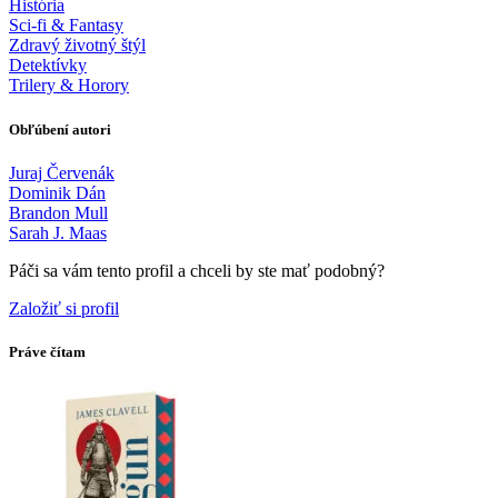
História
Sci-fi & Fantasy
Zdravý životný štýl
Detektívky
Trilery & Horory
Obľúbení autori
Juraj Červenák
Dominik Dán
Brandon Mull
Sarah J. Maas
Páči sa vám tento profil a chceli by ste mať podobný?
Založiť si profil
Práve čítam