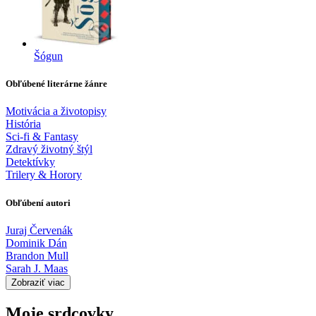
Šógun
Obľúbené literárne žánre
Motivácia a životopisy
História
Sci-fi & Fantasy
Zdravý životný štýl
Detektívky
Trilery & Horory
Obľúbení autori
Juraj Červenák
Dominik Dán
Brandon Mull
Sarah J. Maas
Zobraziť viac
Moje srdcovky