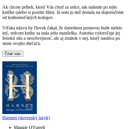
Ak chcete príbeh, ktorý Vás chytí za srdce, tak siahnite po tejto
knižke (alebo si pozrite film). Ja som ju tiež dostala na doporučenie
od knihomoľských kolegov.
Vďaka názvu by človek čakal, že ústrednou postavou bude niekto
iný, srdcom knihy sa stala jeho manželka. Autorka vykresľuje jej
ženskú silu a neochvejnosť, ale aj zmätok v nej, ktorý nastáva po
strate svojho dieťaťa.
Čítať viac
Hamnet (slovenský jazyk)
Maggie O'Farrell