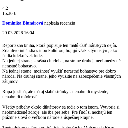
4,2
15,30 €
Dominika Blunárová
napísala recenziu
29.03.2026 16:04
Reportážna kniha, ktorá popisuje len malú časť Iránskych dejín.
Zdanlivo iní ľudia s inou kultúrou, bojujú však s tým istým, ako
ľudia kdekoľvek inde.
Na jednej strane, strašná chudoba, na strane druhej, neobmedzené
nerastné bohatstvo.
Na jednej strane, možnosť využiť nerastné bohatstvo pre dobro
národa. Na druhej strane, jeho využitie na zabezpečenie vlastných
záujmov.
Ropa je silná, ale má aj slabé stránky - nenahradí myslenie,
nenahradí múdrosť.
Všetky príbehy okolo diktátorov sa točia o tom istom. Vytvoria si
neobmedzené zdroje, ale iba pre seba. Pre ľudí si nechajú len
prázdne slová o veľkom národe a úspešnej krajine.
Tento dokumentárny portrét iránskeho šacha Mohameda Rezu