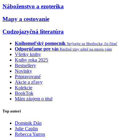
Náboženstvo a ezoterika
Mapy a cestovanie
Cudzojazyčná literatúra
Knihomoľský pomocník
Spýtajte sa Sherlocka, čo čítať
Odporúčame pre vás
Knižné tipy ušité na mieru vám
Všetky knihy
Knihy roka 2025
Bestsellery
Novinky
Pripravované
Akcie a zľavy
Kolekcie
BookTok
Mám záujem o titul
Top autori
Dominik Dán
Julie Caplin
Rebecca Yarros