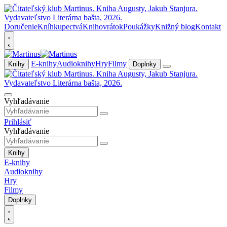
Doručenie
Kníhkupectvá
Knihovrátok
Poukážky
Knižný blog
Kontakt
E-knihy
Audioknihy
Hry
Filmy
Knihy
Doplnky
Vyhľadávanie
Prihlásiť
Vyhľadávanie
Knihy
E-knihy
Audioknihy
Hry
Filmy
Doplnky