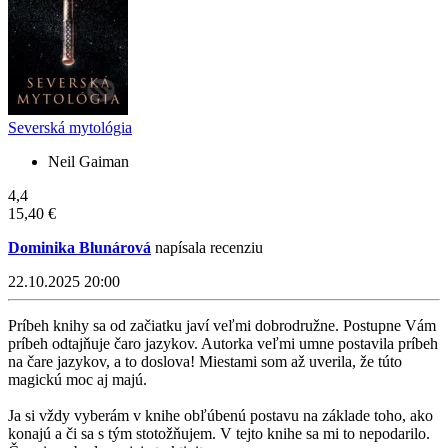
Severská mytológia
Neil Gaiman
4,4
15,40 €
Dominika Blunárová
napísala recenziu
22.10.2025 20:00
Príbeh knihy sa od začiatku javí veľmi dobrodružne. Postupne Vám
príbeh odtajňuje čaro jazykov. Autorka veľmi umne postavila príbeh
na čare jazykov, a to doslova! Miestami som až uverila, že túto
magickú moc aj majú.
Ja si vždy vyberám v knihe obľúbenú postavu na základe toho, ako
konajú a či sa s tým stotožňujem. V tejto knihe sa mi to nepodarilo.