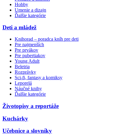
Hobby
Umenie a dizajn
Ďalšie kategórie
Deti a mládež
Knihorad – poradca kníh pre deti
Pre najmenších
Pre prvákov
Pre pubertiakov
Young Adult
Beletria
Rozprávky
Sci-fi, fantasy a komiksy
Leporelá
Náučné knihy
Ďalšie kategórie
Životopisy a reportáže
Kuchárky
Učebnice a slovníky