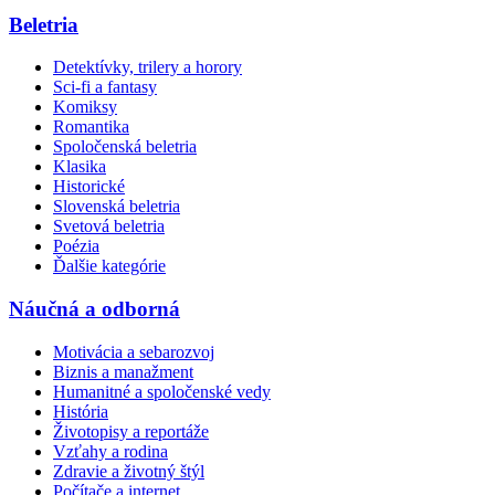
Beletria
Detektívky, trilery a horory
Sci-fi a fantasy
Komiksy
Romantika
Spoločenská beletria
Klasika
Historické
Slovenská beletria
Svetová beletria
Poézia
Ďalšie kategórie
Náučná a odborná
Motivácia a sebarozvoj
Biznis a manažment
Humanitné a spoločenské vedy
História
Životopisy a reportáže
Vzťahy a rodina
Zdravie a životný štýl
Počítače a internet