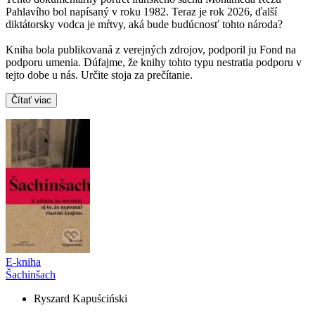
Pahlavího bol napísaný v roku 1982. Teraz je rok 2026, ďalší
diktátorsky vodca je mŕtvy, aká bude budúcnosť tohto národa?
Kniha bola publikovaná z verejných zdrojov, podporil ju Fond na
podporu umenia. Dúfajme, že knihy tohto typu nestratia podporu v
tejto dobe u nás. Určite stoja za prečítanie.
Čítať viac
E-kniha
Šachinšach
Ryszard Kapuściński