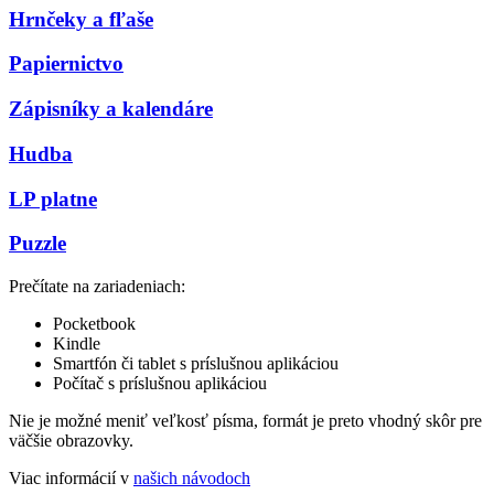
Hrnčeky a fľaše
Papiernictvo
Zápisníky a kalendáre
Hudba
LP platne
Puzzle
Prečítate na zariadeniach:
Pocketbook
Kindle
Smartfón či tablet s príslušnou aplikáciou
Počítač s príslušnou aplikáciou
Nie je možné meniť veľkosť písma, formát je preto vhodný skôr pre
väčšie obrazovky.
Viac informácií v
našich návodoch