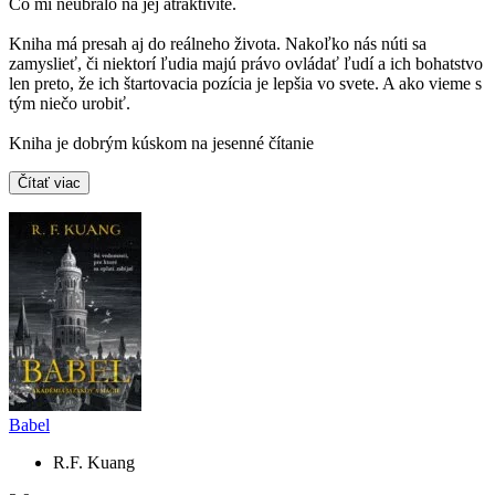
Čo mi neubralo na jej atraktivite.
Kniha má presah aj do reálneho života. Nakoľko nás núti sa
zamyslieť, či niektorí ľudia majú právo ovládať ľudí a ich bohatstvo
len preto, že ich štartovacia pozícia je lepšia vo svete. A ako vieme s
tým niečo urobiť.
Kniha je dobrým kúskom na jesenné čítanie
Čítať viac
Babel
R.F. Kuang