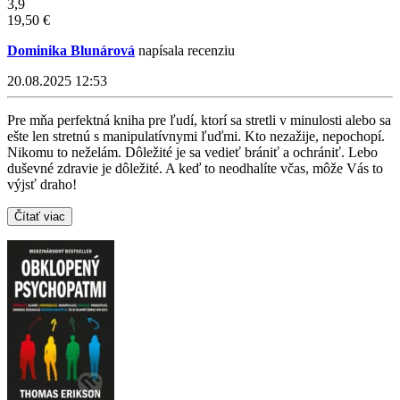
3,9
19,50 €
Dominika Blunárová
napísala recenziu
20.08.2025 12:53
Pre mňa perfektná kniha pre ľudí, ktorí sa stretli v minulosti alebo sa
ešte len stretnú s manipulatívnymi ľuďmi. Kto nezažije, nepochopí.
Nikomu to neželám. Dôležité je sa vedieť brániť a ochrániť. Lebo
duševné zdravie je dôležité. A keď to neodhalíte včas, môže Vás to
výjsť draho!
Čítať viac