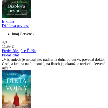
E-kniha
Diablova pevnosť
Juraj Červenák
4,8
11,99 €
Predchádzajúce
Ďalšie
Pridať citát
Váš smiech je naozaj ako nádherná dúha po búrke, povedal doktor
Goel, a keď sa na ňu usmial, na lícach jej okamžite rozkvitli červené
ruže.