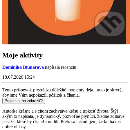
Moje aktivity
Dominika Blunárová
napísala recenziu
18.07.2026 15:24
Tento príspevok prezrádza dôležité momenty deja, preto je skrytý,
aby sme Vám nepokazili pôžitok z čítania.
Prajete si ho zobraziť?
Autorka krásne a s citom zachytáva krásu a trpkosť života. Štýl
akým to napísala, je dynamický, pozvoľne plynúci, žiadne zdĺhavé
pasáže, ktoré by čitateľa nudili. Preto sa nečudujem, že kniha má
dobré ohlasy.