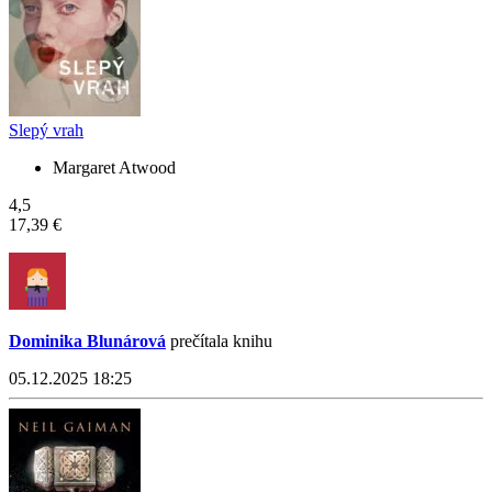
Slepý vrah
Margaret Atwood
4,5
17,39 €
Dominika Blunárová
prečítala knihu
05.12.2025 18:25