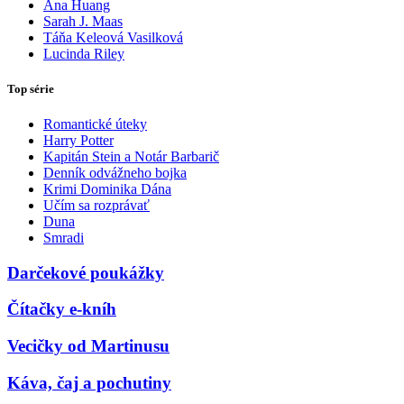
Ana Huang
Sarah J. Maas
Táňa Keleová Vasilková
Lucinda Riley
Top série
Romantické úteky
Harry Potter
Kapitán Stein a Notár Barbarič
Denník odvážneho bojka
Krimi Dominika Dána
Učím sa rozprávať
Duna
Smradi
Darčekové poukážky
Čítačky e-kníh
Vecičky od Martinusu
Káva, čaj a pochutiny