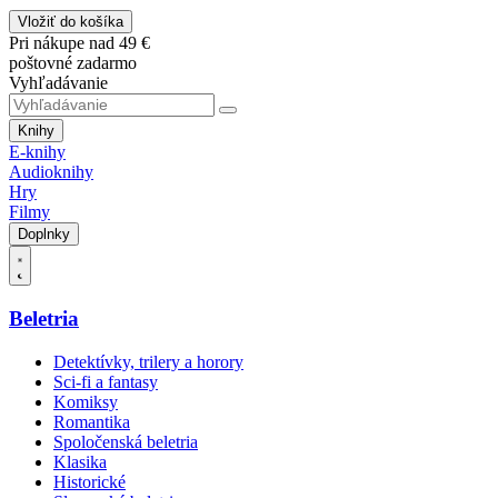
Vložiť do košíka
Pri nákupe nad 49 €
poštovné zadarmo
Vyhľadávanie
Knihy
E-knihy
Audioknihy
Hry
Filmy
Doplnky
Beletria
Detektívky, trilery a horory
Sci-fi a fantasy
Komiksy
Romantika
Spoločenská beletria
Klasika
Historické