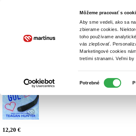
Doručenie
Kníhkupectvá
Knihovrátok
Poukážky
Knižný blog
Kontakt
Môžeme pracovať s cooki
Aby sme vedeli, ako sa na 
zbierame cookies. Niektor
E-knihy
Audioknihy
Hry
Filmy
Knihy
Doplnky
toho používame analytické
vás zlepšovať. Personaliz
Vyhľadávanie
Marketingové cookies nám 
tretími stranami. Veľmi b
Prihlásiť
Výber
Potrebné
P
súhlasu
12,20 €