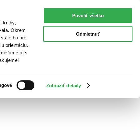
Povoliť všetko
a knihy,
ovala. Okrem
Odmietnuť
stále ho pre
u orientáciu.
dieľame aj s
Ďakujeme!
ngové
Zobraziť detaily