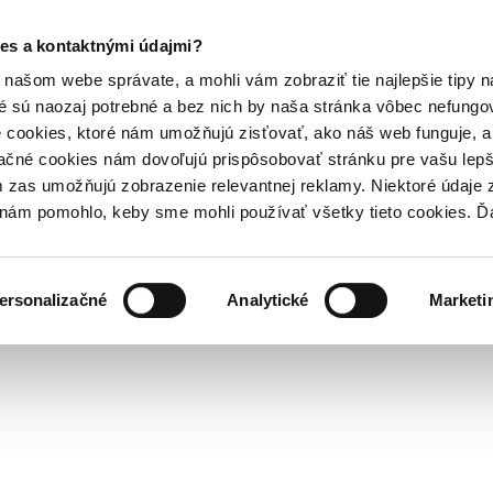
es a kontaktnými údajmi?
našom webe správate, a mohli vám zobraziť tie najlepšie tipy n
é sú naozaj potrebné a bez nich by naša stránka vôbec nefung
 cookies, ktoré nám umožňujú zisťovať, ako náš web funguje, a 
ačné cookies nám dovoľujú prispôsobovať stránku pre vašu lepši
zas umožňujú zobrazenie relevantnej reklamy. Niektoré údaje z
y nám pomohlo, keby sme mohli používať všetky tieto cookies. 
ersonalizačné
Analytické
Marketi