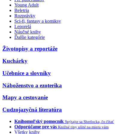
Young Adult
Beletria
Rozprávky
Sci-fi, fantasy a komiksy
Leporelá
Náučné knihy
Ďalšie kategórie
Životopisy a reportáže
Kuchárky
Učebnice a slovníky
Náboženstvo a ezoterika
Mapy a cestovanie
Cudzojazyčná literatúra
Knihomoľský pomocník
Spýtajte sa Sherlocka, čo čítať
Odporúčame pre vás
Knižné tipy ušité na mieru vám
Všetky knihy