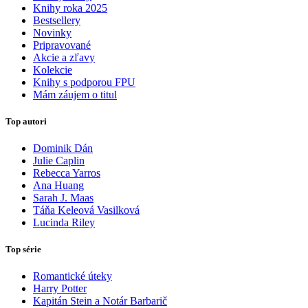
Knihy roka 2025
Bestsellery
Novinky
Pripravované
Akcie a zľavy
Kolekcie
Knihy s podporou FPU
Mám záujem o titul
Top autori
Dominik Dán
Julie Caplin
Rebecca Yarros
Ana Huang
Sarah J. Maas
Táňa Keleová Vasilková
Lucinda Riley
Top série
Romantické úteky
Harry Potter
Kapitán Stein a Notár Barbarič