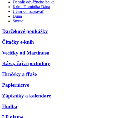
Denník odvážneho bojka
Krimi Dominika Dána
Učím sa rozprávať
Duna
Smradi
Darčekové poukážky
Čítačky e-kníh
Vecičky od Martinusu
Káva, čaj a pochutiny
Hrnčeky a fľaše
Papiernictvo
Zápisníky a kalendáre
Hudba
LP platne