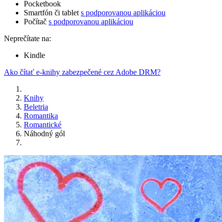
Pocketbook
Smartfón či tablet
s podporovanou aplikáciou
Počítač
s podporovanou aplikáciou
Neprečítate na:
Kindle
Ako čítať e-knihy zabezpečené cez Adobe DRM?
Knihy
Beletria
Romantika
Romantické
Náhodný gól