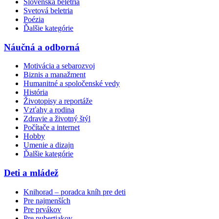
Slovenská beletria
Svetová beletria
Poézia
Ďalšie kategórie
Náučná a odborná
Motivácia a sebarozvoj
Biznis a manažment
Humanitné a spoločenské vedy
História
Životopisy a reportáže
Vzťahy a rodina
Zdravie a životný štýl
Počítače a internet
Hobby
Umenie a dizajn
Ďalšie kategórie
Deti a mládež
Knihorad – poradca kníh pre deti
Pre najmenších
Pre prvákov
Pre pubertiakov