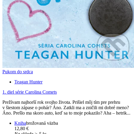
Pukom do srdca
Teagan Hunter
1. diel série
Carolina Comets
Prežívam najhorší rok svojho života. Prišiel môj tím pre prehru
v šiestom zápase o pohár? Áno. Zatkli ma a zničili mi dobré meno?
Áno. Prešlo ma skoro auto, keď sa to moje pokazilo? Aha – hetrik...
Kniha
brožovaná väzba
12,80 €
Na sklade > 5 ks