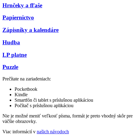
Hrnčeky a fľaše
Papiernictvo
Zápisníky a kalendáre
Hudba
LP platne
Puzzle
Prečítate na zariadeniach:
Pocketbook
Kindle
Smartfón či tablet s príslušnou aplikáciou
Počítač s príslušnou aplikáciou
Nie je možné meniť veľkosť písma, formát je preto vhodný skôr pre
väčšie obrazovky.
Viac informácií v
našich návodoch