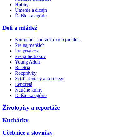
Hobby
Umenie a dizajn
Ďalšie kategórie
Deti a mládež
Knihorad – poradca kníh pre deti
Pre najmenších
Pre prvákov
Pre pubertiakov
Young Adult
Beletria
Rozprávky
Sci-fi, fantasy a komiksy
Leporelá
Náučné knihy
Ďalšie kategórie
Životopisy a reportáže
Kuchárky
Učebnice a slovníky