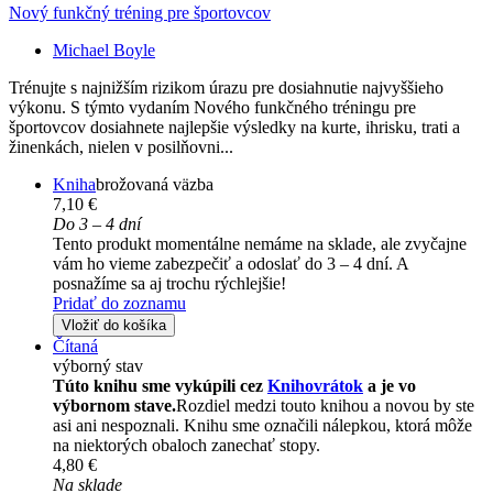
Nový funkčný tréning pre športovcov
Michael Boyle
Trénujte s najnižším rizikom úrazu pre dosiahnutie najvyššieho
výkonu. S týmto vydaním Nového funkčného tréningu pre
športovcov dosiahnete najlepšie výsledky na kurte, ihrisku, trati a
žinenkách, nielen v posilňovni...
Kniha
brožovaná väzba
7,10 €
Do 3 – 4 dní
Tento produkt momentálne nemáme na sklade, ale zvyčajne
vám ho vieme zabezpečiť a odoslať do 3 – 4 dní. A
posnažíme sa aj trochu rýchlejšie!
Pridať do zoznamu
Vložiť do košíka
Čítaná
výborný stav
Túto knihu sme vykúpili cez
Knihovrátok
a je vo
výbornom stave.
Rozdiel medzi touto knihou a novou by ste
asi ani nespoznali. Knihu sme označili nálepkou, ktorá môže
na niektorých obaloch zanechať stopy.
4,80 €
Na sklade