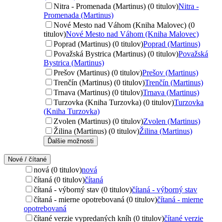
Nitra - Promenada (Martinus) (0 titulov)
Nitra -
Promenada (Martinus)
Nové Mesto nad Váhom (Kniha Malovec) (0
titulov)
Nové Mesto nad Váhom (Kniha Malovec)
Poprad (Martinus) (0 titulov)
Poprad (Martinus)
Považská Bystrica (Martinus) (0 titulov)
Považská
Bystrica (Martinus)
Prešov (Martinus) (0 titulov)
Prešov (Martinus)
Trenčín (Martinus) (0 titulov)
Trenčín (Martinus)
Trnava (Martinus) (0 titulov)
Trnava (Martinus)
Turzovka (Kniha Turzovka) (0 titulov)
Turzovka
(Kniha Turzovka)
Zvolen (Martinus) (0 titulov)
Zvolen (Martinus)
Žilina (Martinus) (0 titulov)
Žilina (Martinus)
Ďalšie možnosti
Nové / čítané
nová (0 titulov)
nová
čítaná (0 titulov)
čítaná
čítaná - výborný stav (0 titulov)
čítaná - výborný stav
čítaná - mierne opotrebovaná (0 titulov)
čítaná - mierne
opotrebovaná
čítané verzie vypredaných kníh (0 titulov)
čítané verzie