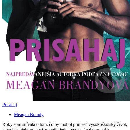
Prisahaj
Meagan Brandy
Roky som snívala o tom, čo by mohol priniesť vysokoškolský život,
a hoci sa niektoré veci zmenili, jedna vec ostávala rovnaká.