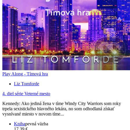
Play Along - Tímová hra
Liz Tomforde
4. diel série
Veterné mesto
Kennedy: Ako jediná žena v tíme Windy City Warriors som roky
trpela sexistického hlavného lekára, no som odhodlaná získať
vysnívané miesto v novom tíme...
Kniha
pevná väzba
17,39 €