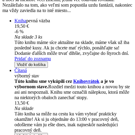
Nezáležalo na tom, ako veľmi som popustila uzdu fantázii, nakoniec
ma vždy zaviedla na to isté miesto...
Kniha
pevná väzba
19,50 €
-6 %
Na sklade 3 ks
Túto knihu máme síce aktuálne na sklade, máme však už iba
posledné kusy. Ak ju chcete mať rýchlo, ponáhľajte sa!
Dodanie ďalších môže trvať dlhšie, zvyčajne do štyroch dní.
Pridať do zoznamu
Vložiť do košíka
Čítaná
výborný stav
Túto knihu sme vykúpili cez
Knihovrátok
a je vo
výbornom stave.
Rozdiel medzi touto knihou a novou by ste
asi ani nespoznali. Knihu sme označili nálepkou, ktorá môže
na niektorých obaloch zanechať stopy.
13,50 €
Na sklade
Táto kniha sa môže na cestu ku vám vybrať prakticky
okamžite! Ak si ju objednáte do 13:00 v pracovný deň,
odošleme vám ju ešte dnes, inak najneskôr nasledujúci
pracovný deň.