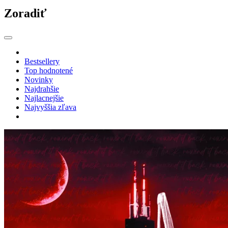
Zoradiť
Bestsellery
Top hodnotené
Novinky
Najdrahšie
Najlacnejšie
Najvyššia zľava