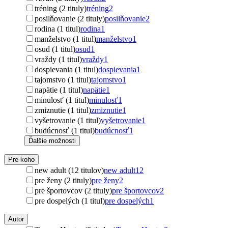
tréning (2 tituly)
tréning
2
posilňovanie (2 tituly)
posilňovanie
2
rodina (1 titul)
rodina
1
manželstvo (1 titul)
manželstvo
1
osud (1 titul)
osud
1
vraždy (1 titul)
vraždy
1
dospievania (1 titul)
dospievania
1
tajomstvo (1 titul)
tajomstvo
1
napätie (1 titul)
napätie
1
minulosť (1 titul)
minulosť
1
zmiznutie (1 titul)
zmiznutie
1
vyšetrovanie (1 titul)
vyšetrovanie
1
budúcnosť (1 titul)
budúcnosť
1
Ďalšie možnosti
Pre koho
new adult (12 titulov)
new adult
12
pre ženy (2 tituly)
pre ženy
2
pre športovcov (2 tituly)
pre športovcov
2
pre dospelých (1 titul)
pre dospelých
1
Autor