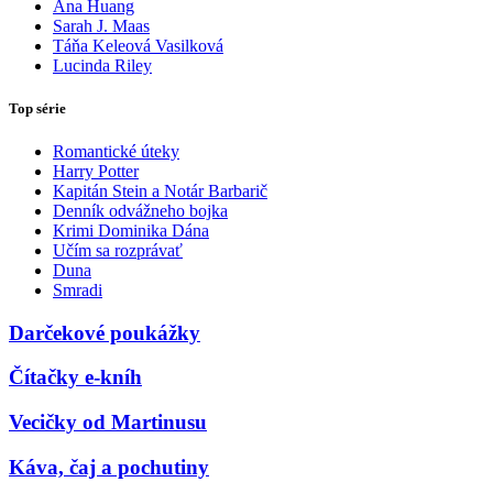
Ana Huang
Sarah J. Maas
Táňa Keleová Vasilková
Lucinda Riley
Top série
Romantické úteky
Harry Potter
Kapitán Stein a Notár Barbarič
Denník odvážneho bojka
Krimi Dominika Dána
Učím sa rozprávať
Duna
Smradi
Darčekové poukážky
Čítačky e-kníh
Vecičky od Martinusu
Káva, čaj a pochutiny