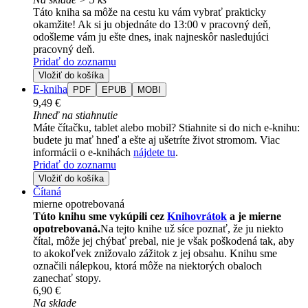
Táto kniha sa môže na cestu ku vám vybrať prakticky
okamžite! Ak si ju objednáte do 13:00 v pracovný deň,
odošleme vám ju ešte dnes, inak najneskôr nasledujúci
pracovný deň.
Pridať do zoznamu
Vložiť do košíka
E-kniha
PDF
EPUB
MOBI
9,49 €
Ihneď na stiahnutie
Máte čítačku, tablet alebo mobil? Stiahnite si do nich e-knihu:
budete ju mať hneď a ešte aj ušetríte život stromom. Viac
informácii o e-knihách
nájdete tu
.
Pridať do zoznamu
Vložiť do košíka
Čítaná
mierne opotrebovaná
Túto knihu sme vykúpili cez
Knihovrátok
a je mierne
opotrebovaná.
Na tejto knihe už síce poznať, že ju niekto
čítal, môže jej chýbať prebal, nie je však poškodená tak, aby
to akokoľvek znižovalo zážitok z jej obsahu. Knihu sme
označili nálepkou, ktorá môže na niektorých obaloch
zanechať stopy.
6,90 €
Na sklade