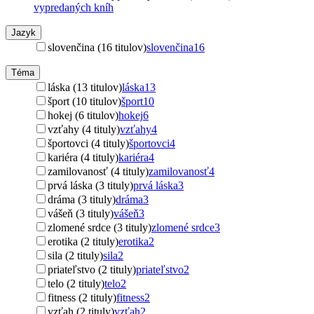
vypredaných kníh
Jazyk
slovenčina (16 titulov)
slovenčina
16
Téma
láska (13 titulov)
láska
13
šport (10 titulov)
šport
10
hokej (6 titulov)
hokej
6
vzťahy (4 tituly)
vzťahy
4
športovci (4 tituly)
športovci
4
kariéra (4 tituly)
kariéra
4
zamilovanosť (4 tituly)
zamilovanosť
4
prvá láska (3 tituly)
prvá láska
3
dráma (3 tituly)
dráma
3
vášeň (3 tituly)
vášeň
3
zlomené srdce (3 tituly)
zlomené srdce
3
erotika (2 tituly)
erotika
2
sila (2 tituly)
sila
2
priateľstvo (2 tituly)
priateľstvo
2
telo (2 tituly)
telo
2
fitness (2 tituly)
fitness
2
vzťah (2 tituly)
vzťah
2