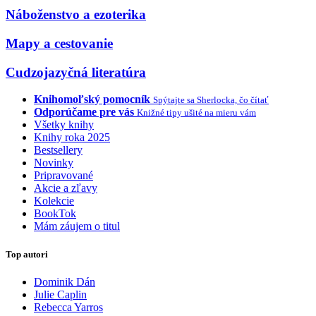
Náboženstvo a ezoterika
Mapy a cestovanie
Cudzojazyčná literatúra
Knihomoľský pomocník
Spýtajte sa Sherlocka, čo čítať
Odporúčame pre vás
Knižné tipy ušité na mieru vám
Všetky knihy
Knihy roka 2025
Bestsellery
Novinky
Pripravované
Akcie a zľavy
Kolekcie
BookTok
Mám záujem o titul
Top autori
Dominik Dán
Julie Caplin
Rebecca Yarros