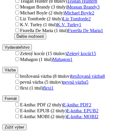
Teagan Hunter (8 titulov)
Teagan Hunter
8
Meagan Brandy (3 tituly)
Meagan Brandy
3
Michael Boyle (2 tituly)
Michael Boyle
2
Liz Tomforde (2 tituly)
Liz Tomforde
2
K.V. Turley (1 titul)
K.V. Turley
1
Fiorella De Maria (1 titul)
Fiorella De Maria
1
Ďalšie možnosti
Vydavateľstvo
Zelený kocúr (15 titulov)
Zelený kocúr
15
Mahagon (1 titul)
Mahagon
1
Väzba
brožovaná väzba (8 titulov)
brožovaná väzba
8
pevná väzba (5 titulov)
pevná väzba
5
flexi (1 titul)
flexi
1
Formát
E-kniha: PDF (2 tituly)
E-kniha: PDF
2
E-kniha: EPUB (2 tituly)
E-kniha: EPUB
2
E-kniha: MOBI (2 tituly)
E-kniha: MOBI
2
Zúžiť výber