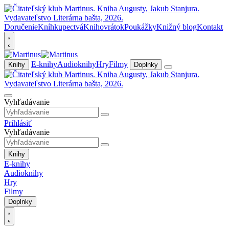
Doručenie
Kníhkupectvá
Knihovrátok
Poukážky
Knižný blog
Kontakt
E-knihy
Audioknihy
Hry
Filmy
Knihy
Doplnky
Vyhľadávanie
Prihlásiť
Vyhľadávanie
Knihy
E-knihy
Audioknihy
Hry
Filmy
Doplnky