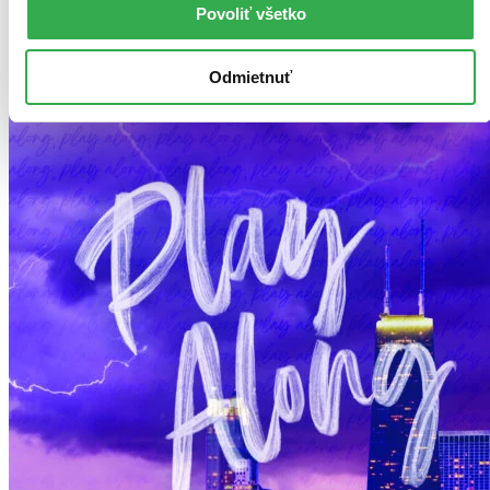
Povoliť všetko
Odmietnuť