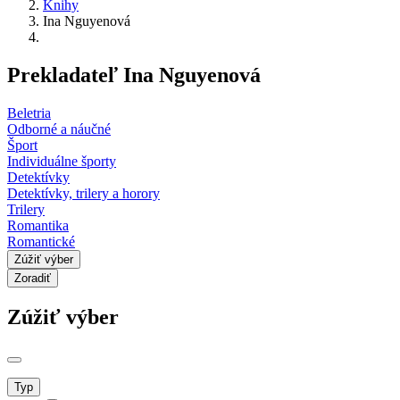
Knihy
Ina Nguyenová
Prekladateľ Ina Nguyenová
Beletria
Odborné a náučné
Šport
Individuálne športy
Detektívky
Detektívky, trilery a horory
Trilery
Romantika
Romantické
Zúžiť výber
Zoradiť
Zúžiť výber
Typ