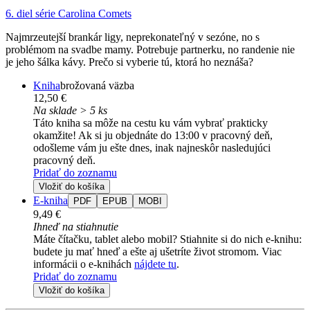
6. diel série
Carolina Comets
Najmrzeutejší brankár ligy, neprekonateľný v sezóne, no s
problémom na svadbe mamy. Potrebuje partnerku, no randenie nie
je jeho šálka kávy. Prečo si vyberie tú, ktorá ho neznáša?
Kniha
brožovaná väzba
12,50 €
Na sklade > 5 ks
Táto kniha sa môže na cestu ku vám vybrať prakticky
okamžite! Ak si ju objednáte do 13:00 v pracovný deň,
odošleme vám ju ešte dnes, inak najneskôr nasledujúci
pracovný deň.
Pridať do zoznamu
Vložiť do košíka
E-kniha
PDF
EPUB
MOBI
9,49 €
Ihneď na stiahnutie
Máte čítačku, tablet alebo mobil? Stiahnite si do nich e-knihu:
budete ju mať hneď a ešte aj ušetríte život stromom. Viac
informácii o e-knihách
nájdete tu
.
Pridať do zoznamu
Vložiť do košíka