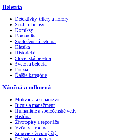
Beletria
Detektívky, trilery a horory
Sci-fi a fantasy
Komiksy
Romantika
Spoločenská beletria
Klasika
Historické
Slovenská beletria
Svetová beletria
Poézia
Ďalšie kategórie
Náučná a odborná
Motivácia a sebarozvoj
Biznis a manažment
Humanitné a spoločenské vedy
História
Životopisy a reportáže
Vzťahy a rodina
Zdravie a životný štýl
Počítače a internet