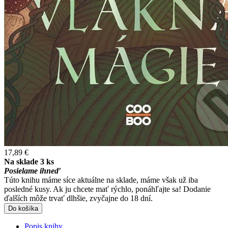
17,89 €
Na sklade 3 ks
Posielame ihneď
Túto knihu máme síce aktuálne na sklade, máme však už iba
posledné kusy. Ak ju chcete mať rýchlo, ponáhľajte sa! Dodanie
ďalších môže trvať dlhšie, zvyčajne do 18 dní.
Do košíka
Popis knihy