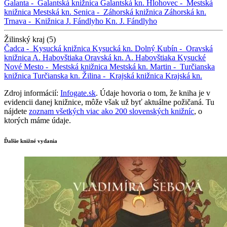
Galanta -
Galantská knižnica
Galantská kn.
Hlohovec -
Mestská
knižnica
Mestská kn.
Senica -
Záhorská knižnica
Záhorská kn.
Trnava -
Knižnica J. Fándlyho
Kn. J. Fándlyho
Žilinský kraj (5)
Čadca -
Kysucká knižnica
Kysucká kn.
Dolný Kubín -
Oravská
knižnica A. Habovštiaka
Oravská kn. A. Habovštiaka
Kysucké
Nové Mesto -
Mestská knižnica
Mestská kn.
Martin -
Turčianska
knižnica
Turčianska kn.
Žilina -
Krajská knižnica
Krajská kn.
Zdroj informácií:
Infogate.sk
. Údaje hovoria o tom, že kniha je v
evidencii danej knižnice, môže však už byť aktuálne požičaná. Tu
nájdete
zoznam všetkých viac ako 200 slovenských knižníc
, o
ktorých máme údaje.
Ďalšie knižné vydania