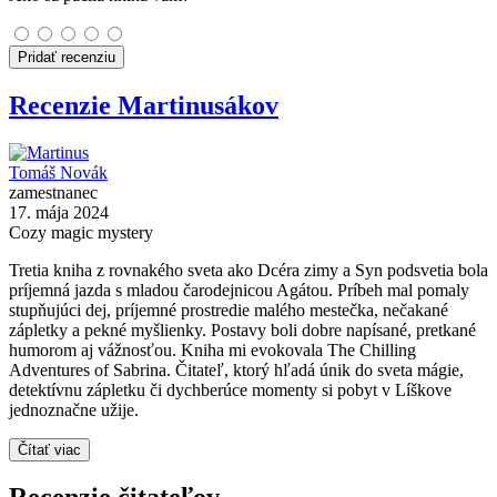
Pridať recenziu
Recenzie Martinusákov
Tomáš Novák
zamestnanec
17. mája 2024
Cozy magic mystery
Tretia kniha z rovnakého sveta ako Dcéra zimy a Syn podsvetia bola
príjemná jazda s mladou čarodejnicou Agátou. Príbeh mal pomaly
stupňujúci dej, príjemné prostredie malého mestečka, nečakané
zápletky a pekné myšlienky. Postavy boli dobre napísané, pretkané
humorom aj vážnosťou. Kniha mi evokovala The Chilling
Adventures of Sabrina. Čitateľ, ktorý hľadá únik do sveta mágie,
detektívnu zápletku či dychberúce momenty si pobyt v Líškove
jednoznačne užije.
Čítať viac