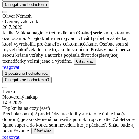
0 negatívne hodnotenia
Oliver Németh
Overený zákazník
26.7.2026
Kniha Vlákna mágie je tretím dielom úžastnej série kníh, ktorá ma
ozaj očarila. V tejto knihe ma najviac uchvátil príbeh a zápletka,
ktorá vyvrcholila pre čitateľov celkom nečakane. Osobne som si
myslel čokoľvek, len nie to, ako to skončilo. Postavy majú medzi
sebou krásne vzťahy a autorka popísala život dospievajúcej
teenedžerky veľmi jasne a výstižne.
Čítať viac
reagovať
1 pozitívne hodnotenie
1
0 negatívne hodnotenia
0
Lenka
Neoverený nákup
14.3.2026
Top kniha na cozy jeseň
Precitala som aj 2 predchádzajúce knihy ale tato je úplne iná (v
dobrom), je ako stvorená na jeseň s pumpkin spice latte. Zápletka je
úplne super a do konca som nevedela kto je páchateľ. Snáď bude aj
pokračovanie.
Čítať viac
reagovať