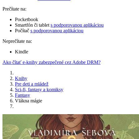
Prečítate na:
Pocketbook
Smartfón či tablet
s podporovanou aplikáciou
Počítač
s podporovanou aplikáciou
Neprečítate na:
Kindle
Ako čítať e-knihy zabezpečené cez Adobe DRM?
Knihy
Pre deti a mládež
Sci-fi, fantasy a komiksy
Fantasy
Vlákna mágie