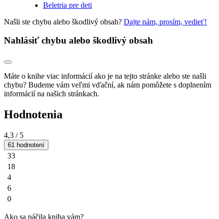
Beletria pre deti
Našli ste chybu alebo škodlivý obsah?
Dajte nám, prosím, vedieť!
Nahlásiť chybu alebo škodlivý obsah
Máte o knihe viac informácií ako je na tejto stránke alebo ste našli
chybu? Budeme vám veľmi vďační, ak nám pomôžete s doplnením
informácií na našich stránkach.
Hodnotenia
4,3
/ 5
61 hodnotení
33
18
4
6
0
Ako sa páčila kniha vám?