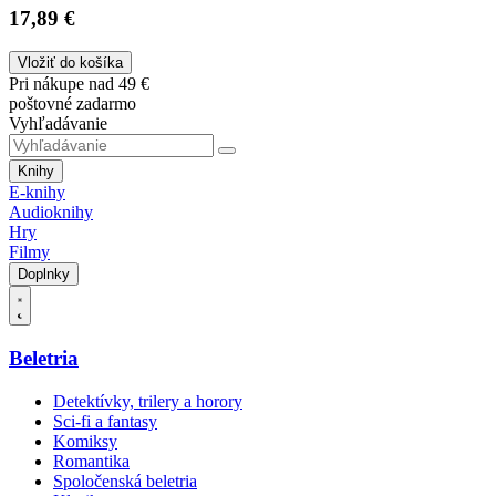
17,89 €
Vložiť do košíka
Pri nákupe nad 49 €
poštovné zadarmo
Vyhľadávanie
Knihy
E-knihy
Audioknihy
Hry
Filmy
Doplnky
Beletria
Detektívky, trilery a horory
Sci-fi a fantasy
Komiksy
Romantika
Spoločenská beletria