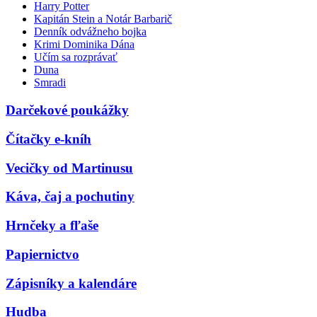
Harry Potter
Kapitán Stein a Notár Barbarič
Denník odvážneho bojka
Krimi Dominika Dána
Učím sa rozprávať
Duna
Smradi
Darčekové poukážky
Čítačky e-kníh
Vecičky od Martinusu
Káva, čaj a pochutiny
Hrnčeky a fľaše
Papiernictvo
Zápisníky a kalendáre
Hudba