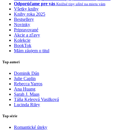
Odporúčame pre vás
Knižné tipy ušité na mieru vám
Všetky knihy
Knihy roka 2025
Bestsellery
Novinky
Pripravované
Akcie a zľavy
Kolekcie
BookTok
Mám záujem o titul
Top autori
Dominik Dán
Julie Caplin
Rebecca Yarros
Ana Huang
Sarah J. Maas
Táňa Keleová Vasilková
Lucinda Riley
Top série
Romantické úteky