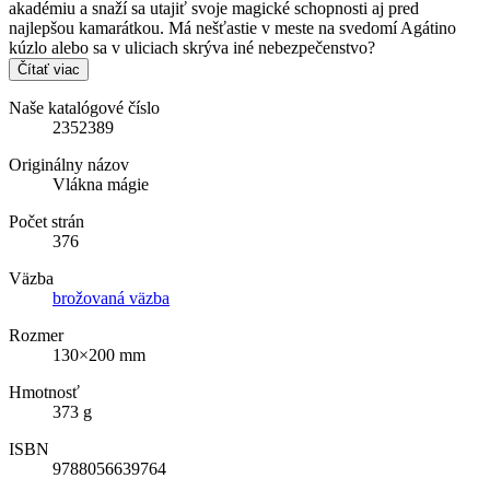
akadémiu a snaží sa utajiť svoje magické schopnosti aj pred
najlepšou kamarátkou. Má nešťastie v meste na svedomí Agátino
kúzlo alebo sa v uliciach skrýva iné nebezpečenstvo?
Čítať viac
Naše katalógové číslo
2352389
Originálny názov
Vlákna mágie
Počet strán
376
Väzba
brožovaná väzba
Rozmer
130×200 mm
Hmotnosť
373 g
ISBN
9788056639764