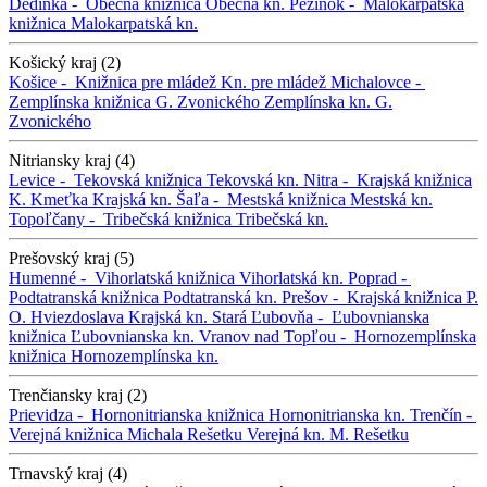
Dedinka -
Obecná knižnica
Obecná kn.
Pezinok -
Malokarpatská
knižnica
Malokarpatská kn.
Košický kraj (2)
Košice -
Knižnica pre mládež
Kn. pre mládež
Michalovce -
Zemplínska knižnica G. Zvonického
Zemplínska kn. G.
Zvonického
Nitriansky kraj (4)
Levice -
Tekovská knižnica
Tekovská kn.
Nitra -
Krajská knižnica
K. Kmeťka
Krajská kn.
Šaľa -
Mestská knižnica
Mestská kn.
Topoľčany -
Tribečská knižnica
Tribečská kn.
Prešovský kraj (5)
Humenné -
Vihorlatská knižnica
Vihorlatská kn.
Poprad -
Podtatranská knižnica
Podtatranská kn.
Prešov -
Krajská knižnica P.
O. Hviezdoslava
Krajská kn.
Stará Ľubovňa -
Ľubovnianska
knižnica
Ľubovnianska kn.
Vranov nad Topľou -
Hornozemplínska
knižnica
Hornozemplínska kn.
Trenčiansky kraj (2)
Prievidza -
Hornonitrianska knižnica
Hornonitrianska kn.
Trenčín -
Verejná knižnica Michala Rešetku
Verejná kn. M. Rešetku
Trnavský kraj (4)