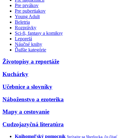
Pre prvákov
Pre pubertiakov
Young Adult
Beletria
Rozprávky
Sci-fi, fantasy a komiksy
Leporelá
Náučné knihy
Ďalšie kategórie
Životopisy a reportáže
Kuchárky
Učebnice a slovníky
Náboženstvo a ezoterika
Mapy a cestovanie
Cudzojazyčná literatúra
Knihomoľský pomocník
Spýtajte sa Sherlocka, čo čítať