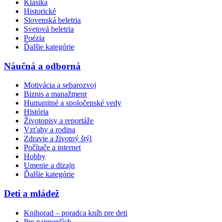
Klasika
Historické
Slovenská beletria
Svetová beletria
Poézia
Ďalšie kategórie
Náučná a odborná
Motivácia a sebarozvoj
Biznis a manažment
Humanitné a spoločenské vedy
História
Životopisy a reportáže
Vzťahy a rodina
Zdravie a životný štýl
Počítače a internet
Hobby
Umenie a dizajn
Ďalšie kategórie
Deti a mládež
Knihorad – poradca kníh pre deti
Pre najmenších