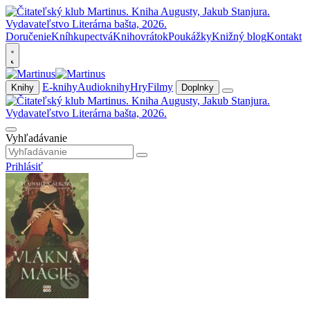
Doručenie
Kníhkupectvá
Knihovrátok
Poukážky
Knižný blog
Kontakt
E-knihy
Audioknihy
Hry
Filmy
Knihy
Doplnky
Vyhľadávanie
Prihlásiť