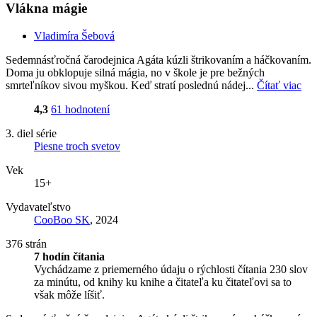
Vlákna mágie
Vladimíra Šebová
Sedemnásťročná čarodejnica Agáta kúzli štrikovaním a háčkovaním.
Doma ju obklopuje silná mágia, no v škole je pre bežných
smrteľníkov sivou myškou. Keď stratí poslednú nádej...
Čítať viac
4,3
61 hodnotení
3. diel série
Piesne troch svetov
Vek
15+
Vydavateľstvo
CooBoo SK
, 2024
376 strán
7 hodín čítania
Vychádzame z priemerného údaju o rýchlosti čítania 230 slov
za minútu, od knihy ku knihe a čitateľa ku čitateľovi sa to
však môže líšiť.