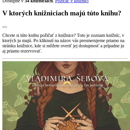
Dostupné v
34 knižniciach
.
Požičať v knižnici
V ktorých knižniciach majú túto knihu?
Chcete si túto knihu požičať z knižnice? Toto je zoznam knižníc, v
ktorých ju majú. Po kliknutí na názov vás presmerujeme priamo na
stránku knižnice, kde si môžete overiť jej dostupnosť a prípadne ju
aj priamo rezervovať.