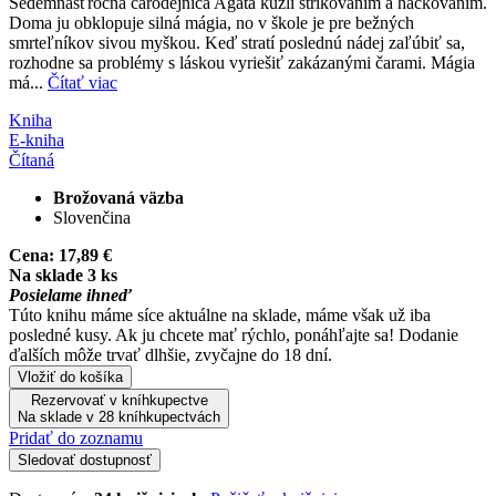
Sedemnásťročná čarodejnica Agáta kúzli štrikovaním a háčkovaním.
Doma ju obklopuje silná mágia, no v škole je pre bežných
smrteľníkov sivou myškou. Keď stratí poslednú nádej zaľúbiť sa,
rozhodne sa problémy s láskou vyriešiť zakázanými čarami. Mágia
má...
Čítať viac
Kniha
E-kniha
Čítaná
Brožovaná väzba
Slovenčina
Cena:
17,89 €
Na sklade 3 ks
Posielame ihneď
Túto knihu máme síce aktuálne na sklade, máme však už iba
posledné kusy. Ak ju chcete mať rýchlo, ponáhľajte sa! Dodanie
ďalších môže trvať dlhšie, zvyčajne do 18 dní.
Vložiť do košíka
Rezervovať v kníhkupectve
Na sklade v 28 kníhkupectvách
Pridať do zoznamu
Sledovať dostupnosť