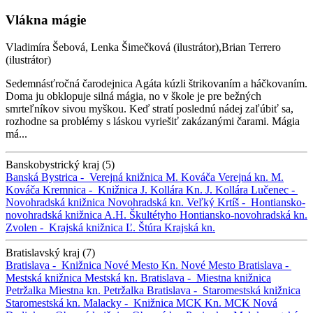
Vlákna mágie
Vladimíra Šebová, Lenka Šimečková (ilustrátor),Brian Terrero
(ilustrátor)
Sedemnásťročná čarodejnica Agáta kúzli štrikovaním a háčkovaním.
Doma ju obklopuje silná mágia, no v škole je pre bežných
smrteľníkov sivou myškou. Keď stratí poslednú nádej zaľúbiť sa,
rozhodne sa problémy s láskou vyriešiť zakázanými čarami. Mágia
má...
Banskobystrický kraj (5)
Banská Bystrica -
Verejná knižnica M. Kováča
Verejná kn. M.
Kováča
Kremnica -
Knižnica J. Kollára
Kn. J. Kollára
Lučenec -
Novohradská knižnica
Novohradská kn.
Veľký Krtíš -
Hontiansko-
novohradská knižnica A.H. Škultétyho
Hontiansko-novohradská kn.
Zvolen -
Krajská knižnica Ľ. Štúra
Krajská kn.
Bratislavský kraj (7)
Bratislava -
Knižnica Nové Mesto
Kn. Nové Mesto
Bratislava -
Mestská knižnica
Mestská kn.
Bratislava -
Miestna knižnica
Petržalka
Miestna kn. Petržalka
Bratislava -
Staromestská knižnica
Staromestská kn.
Malacky -
Knižnica MCK
Kn. MCK
Nová