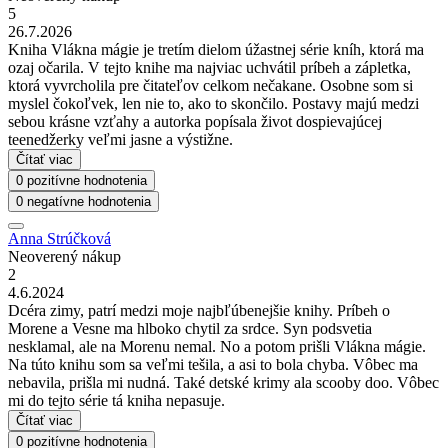
5
26.7.2026
Kniha Vlákna mágie je tretím dielom úžastnej série kníh, ktorá ma
ozaj očarila. V tejto knihe ma najviac uchvátil príbeh a zápletka,
ktorá vyvrcholila pre čitateľov celkom nečakane. Osobne som si
myslel čokoľvek, len nie to, ako to skončilo. Postavy majú medzi
sebou krásne vzťahy a autorka popísala život dospievajúcej
teenedžerky veľmi jasne a výstižne.
Čítať viac
0 pozitívne hodnotenia
0 negatívne hodnotenia
Anna Strúčková
Neoverený nákup
2
4.6.2024
Dcéra zimy, patrí medzi moje najbľúbenejšie knihy. Príbeh o
Morene a Vesne ma hlboko chytil za srdce. Syn podsvetia
nesklamal, ale na Morenu nemal. No a potom prišli Vlákna mágie.
Na túto knihu som sa veľmi tešila, a asi to bola chyba. Vôbec ma
nebavila, prišla mi nudná. Také detské krimy ala scooby doo. Vôbec
mi do tejto série tá kniha nepasuje.
Čítať viac
0 pozitívne hodnotenia