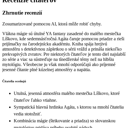
Recenzie čitateľov
Zhrnutie recenzií
Zosumarizované pomocou AI, ktorá môže robiť chyby.
Vlákna mágie sú útulné YA fantasy zasadené do malého mestečka
Líškovo, kde sedemnásťročná Agáta čaruje pomocou priadze a rieši
prijímačky na čarodejnícku akadémiu. Kniha spája hrejivú
atmosféru s detektívnou zápletkou o sérii vrážd a prináša niekoľko
prekvapivých zvratov. Pre niektorých čitateľov je tento diel najslabší
zo série a viac sa sústreďuje na tínedžerské témy než na hlbšiu
mytológiu. Všeobecne ju však mnohí odporúčajú ako príjemné
jesenné čítanie plné kúzelnej atmosféry a napätia.
Čitatelia oceňujú
Utulná, jesenná atmosféra malého mestečka Líškovo, ktoré
čitateľov ľahko vtiahne.
Sympatická hlavná hrdinka Agáta, s ktorou sa mnohí čitatelia
vedia stotožniť.
Kombinácia mágie (štrikovanie a priadza) so slovanskou
mytológiou pridáva príbehu osobitý nádych.