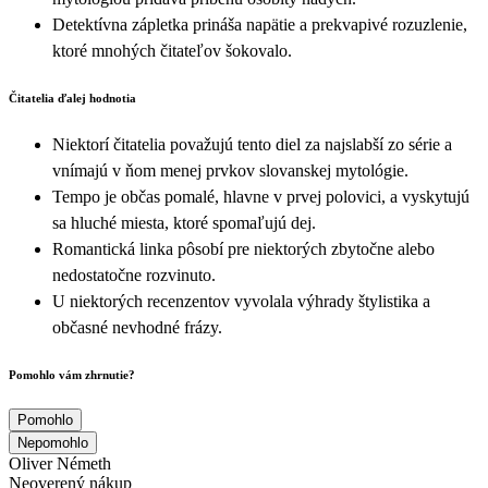
Detektívna zápletka prináša napätie a prekvapivé rozuzlenie,
ktoré mnohých čitateľov šokovalo.
Čitatelia ďalej hodnotia
Niektorí čitatelia považujú tento diel za najslabší zo série a
vnímajú v ňom menej prvkov slovanskej mytológie.
Tempo je občas pomalé, hlavne v prvej polovici, a vyskytujú
sa hluché miesta, ktoré spomaľujú dej.
Romantická linka pôsobí pre niektorých zbytočne alebo
nedostatočne rozvinuto.
U niektorých recenzentov vyvolala výhrady štylistika a
občasné nevhodné frázy.
Pomohlo vám zhrnutie?
Pomohlo
Nepomohlo
Oliver Németh
Neoverený nákup