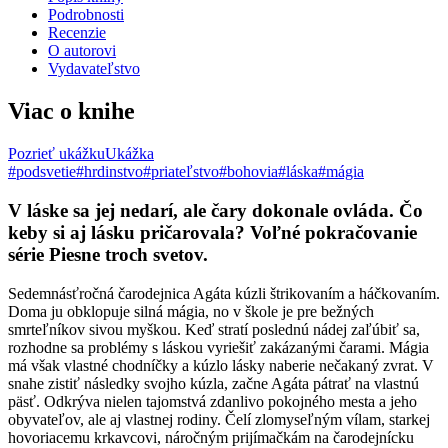
Podrobnosti
Recenzie
O autorovi
Vydavateľstvo
Viac o knihe
Pozrieť ukážku
Ukážka
#podsvetie
#hrdinstvo
#priateľstvo
#bohovia
#láska
#mágia
V láske sa jej nedarí, ale čary dokonale ovláda. Čo
keby si aj lásku pričarovala? Voľné pokračovanie
série Piesne troch svetov.
Sedemnásťročná čarodejnica Agáta kúzli štrikovaním a háčkovaním.
Doma ju obklopuje silná mágia, no v škole je pre bežných
smrteľníkov sivou myškou. Keď stratí poslednú nádej zaľúbiť sa,
rozhodne sa problémy s láskou vyriešiť zakázanými čarami. Mágia
má však vlastné chodníčky a kúzlo lásky naberie nečakaný zvrat. V
snahe zistiť následky svojho kúzla, začne Agáta pátrať na vlastnú
päsť. Odkrýva nielen tajomstvá zdanlivo pokojného mesta a jeho
obyvateľov, ale aj vlastnej rodiny. Čelí zlomyseľným vílam, starkej
hovoriacemu krkavcovi, náročným prijímačkám na čarodejnícku