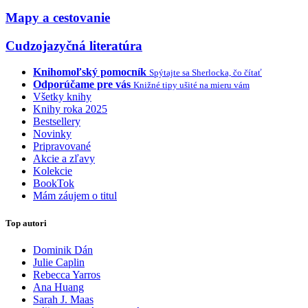
Mapy a cestovanie
Cudzojazyčná literatúra
Knihomoľský pomocník
Spýtajte sa Sherlocka, čo čítať
Odporúčame pre vás
Knižné tipy ušité na mieru vám
Všetky knihy
Knihy roka 2025
Bestsellery
Novinky
Pripravované
Akcie a zľavy
Kolekcie
BookTok
Mám záujem o titul
Top autori
Dominik Dán
Julie Caplin
Rebecca Yarros
Ana Huang
Sarah J. Maas