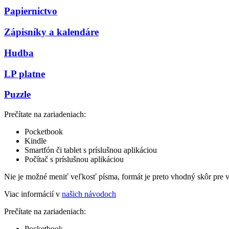
Papiernictvo
Zápisníky a kalendáre
Hudba
LP platne
Puzzle
Prečítate na zariadeniach:
Pocketbook
Kindle
Smartfón či tablet s príslušnou aplikáciou
Počítač s príslušnou aplikáciou
Nie je možné meniť veľkosť písma, formát je preto vhodný skôr pre 
Viac informácií v
našich návodoch
Prečítate na zariadeniach:
Pocketbook