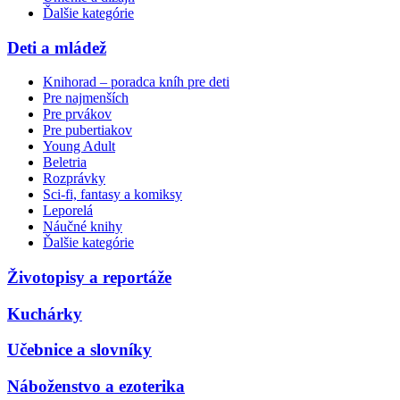
Ďalšie kategórie
Deti a mládež
Knihorad – poradca kníh pre deti
Pre najmenších
Pre prvákov
Pre pubertiakov
Young Adult
Beletria
Rozprávky
Sci-fi, fantasy a komiksy
Leporelá
Náučné knihy
Ďalšie kategórie
Životopisy a reportáže
Kuchárky
Učebnice a slovníky
Náboženstvo a ezoterika