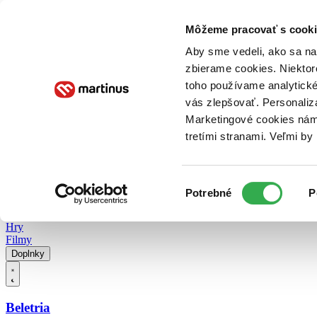
Doručenie
Kníhkupectvá
Knihovrátok
Poukážky
Knižný blog
Kontakt
Môžeme pracovať s cooki
Aby sme vedeli, ako sa na 
zbierame cookies. Niektor
E-knihy
Audioknihy
Hry
Filmy
Knihy
Doplnky
toho používame analytické
vás zlepšovať. Personaliz
Vyhľadávanie
Marketingové cookies nám 
tretími stranami. Veľmi b
Prihlásiť
Vyhľadávanie
Výber
Knihy
Potrebné
P
súhlasu
E-knihy
Audioknihy
Hry
Filmy
Doplnky
Beletria