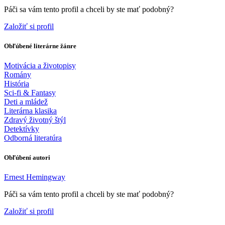
Páči sa vám tento profil a chceli by ste mať podobný?
Založiť si profil
Obľúbené literárne žánre
Motivácia a životopisy
Romány
História
Sci-fi & Fantasy
Deti a mládež
Literárna klasika
Zdravý životný štýl
Detektívky
Odborná literatúra
Obľúbení autori
Ernest Hemingway
Páči sa vám tento profil a chceli by ste mať podobný?
Založiť si profil