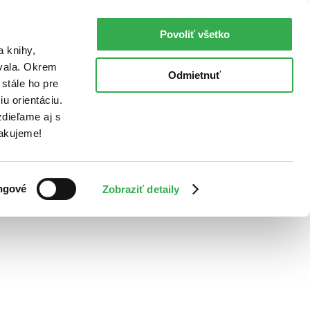
Povoliť všetko
a knihy,
ovala. Okrem
Odmietnuť
stále ho pre
u orientáciu.
dieľame aj s
Ďakujeme!
ngové
Zobraziť detaily