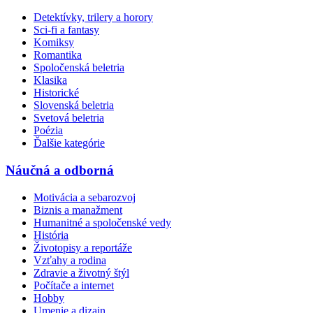
Detektívky, trilery a horory
Sci-fi a fantasy
Komiksy
Romantika
Spoločenská beletria
Klasika
Historické
Slovenská beletria
Svetová beletria
Poézia
Ďalšie kategórie
Náučná a odborná
Motivácia a sebarozvoj
Biznis a manažment
Humanitné a spoločenské vedy
História
Životopisy a reportáže
Vzťahy a rodina
Zdravie a životný štýl
Počítače a internet
Hobby
Umenie a dizajn