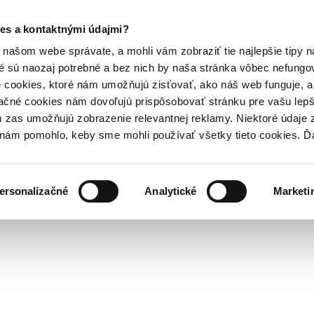
es a kontaktnými údajmi?
našom webe správate, a mohli vám zobraziť tie najlepšie tipy n
é sú naozaj potrebné a bez nich by naša stránka vôbec nefung
 cookies, ktoré nám umožňujú zisťovať, ako náš web funguje, a 
ačné cookies nám dovoľujú prispôsobovať stránku pre vašu lepši
zas umožňujú zobrazenie relevantnej reklamy. Niektoré údaje z
y nám pomohlo, keby sme mohli používať všetky tieto cookies. 
ersonalizačné
Analytické
Marketi