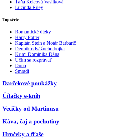
Táňa Keleová Vasilková
Lucinda Riley
Top série
Romantické úteky
Harry Potter
Kapitán Stein a Notár Barbarič
Denník odvážneho bojka
Krimi Dominika Dána
Učím sa rozprávať
Duna
Smradi
Darčekové poukážky
Čítačky e-kníh
Vecičky od Martinusu
Káva, čaj a pochutiny
Hrnčeky a fľaše