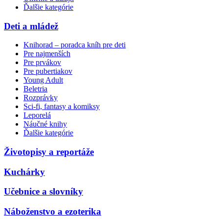
Ďalšie kategórie
Deti a mládež
Knihorad – poradca kníh pre deti
Pre najmenších
Pre prvákov
Pre pubertiakov
Young Adult
Beletria
Rozprávky
Sci-fi, fantasy a komiksy
Leporelá
Náučné knihy
Ďalšie kategórie
Životopisy a reportáže
Kuchárky
Učebnice a slovníky
Náboženstvo a ezoterika