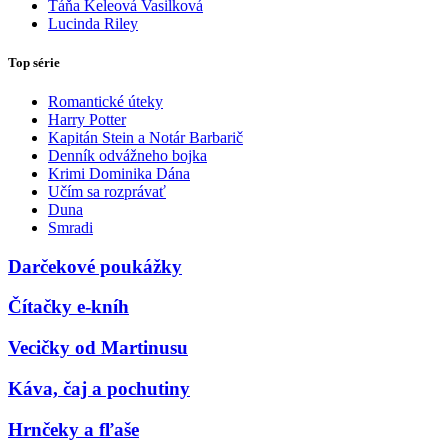
Táňa Keleová Vasilková
Lucinda Riley
Top série
Romantické úteky
Harry Potter
Kapitán Stein a Notár Barbarič
Denník odvážneho bojka
Krimi Dominika Dána
Učím sa rozprávať
Duna
Smradi
Darčekové poukážky
Čítačky e-kníh
Vecičky od Martinusu
Káva, čaj a pochutiny
Hrnčeky a fľaše