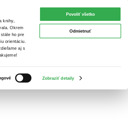
Povoliť všetko
a knihy,
ovala. Okrem
Odmietnuť
stále ho pre
u orientáciu.
dieľame aj s
Ďakujeme!
ngové
Zobraziť detaily