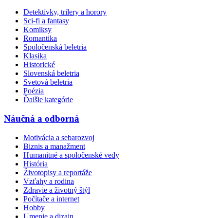
Detektívky, trilery a horory
Sci-fi a fantasy
Komiksy
Romantika
Spoločenská beletria
Klasika
Historické
Slovenská beletria
Svetová beletria
Poézia
Ďalšie kategórie
Náučná a odborná
Motivácia a sebarozvoj
Biznis a manažment
Humanitné a spoločenské vedy
História
Životopisy a reportáže
Vzťahy a rodina
Zdravie a životný štýl
Počítače a internet
Hobby
Umenie a dizajn