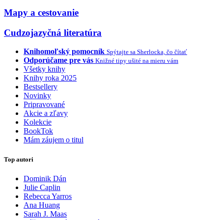
Mapy a cestovanie
Cudzojazyčná literatúra
Knihomoľský pomocník
Spýtajte sa Sherlocka, čo čítať
Odporúčame pre vás
Knižné tipy ušité na mieru vám
Všetky knihy
Knihy roka 2025
Bestsellery
Novinky
Pripravované
Akcie a zľavy
Kolekcie
BookTok
Mám záujem o titul
Top autori
Dominik Dán
Julie Caplin
Rebecca Yarros
Ana Huang
Sarah J. Maas