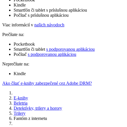
Kindle
Smartfón či tablet s príslušnou aplikáciou
Počítač s príslušnou aplikáciou
Viac informácií v
našich návodoch
Prečítate na:
Pocketbook
Smartfón či tablet
s podporovanou aplikáciou
Počítač
s podporovanou aplikáciou
Neprečítate na:
Kindle
Ako čítať e-knihy zabezpečené cez Adobe DRM?
E-knihy
Beletria
Detektívky, trilery a horory
Trilery
Fantóm z internetu