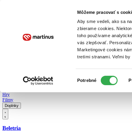
Doručenie
Kníhkupectvá
Knihovrátok
Poukážky
Knižný blog
Kontakt
Môžeme pracovať s cooki
Aby sme vedeli, ako sa na 
zbierame cookies. Niektor
E-knihy
Audioknihy
Hry
Filmy
Knihy
Doplnky
toho používame analytické
vás zlepšovať. Personaliz
Vyhľadávanie
Marketingové cookies nám 
tretími stranami. Veľmi b
Prihlásiť
Vyhľadávanie
Výber
Knihy
Potrebné
P
súhlasu
E-knihy
Audioknihy
Hry
Filmy
Doplnky
Beletria