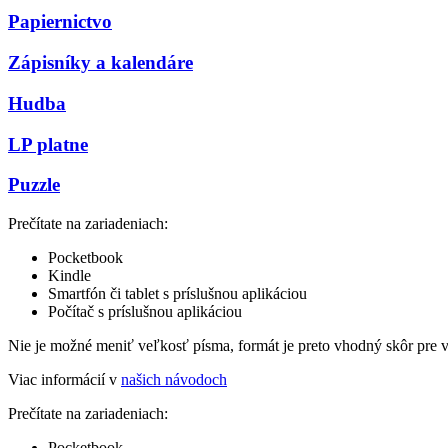
Papiernictvo
Zápisníky a kalendáre
Hudba
LP platne
Puzzle
Prečítate na zariadeniach:
Pocketbook
Kindle
Smartfón či tablet s príslušnou aplikáciou
Počítač s príslušnou aplikáciou
Nie je možné meniť veľkosť písma, formát je preto vhodný skôr pre 
Viac informácií v
našich návodoch
Prečítate na zariadeniach:
Pocketbook