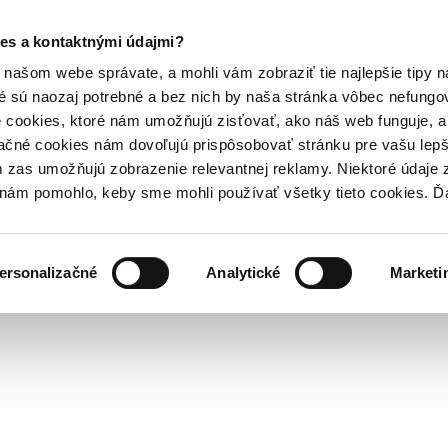
es a kontaktnými údajmi?
našom webe správate, a mohli vám zobraziť tie najlepšie tipy n
é sú naozaj potrebné a bez nich by naša stránka vôbec nefung
 cookies, ktoré nám umožňujú zisťovať, ako náš web funguje, a 
ačné cookies nám dovoľujú prispôsobovať stránku pre vašu lepši
zas umožňujú zobrazenie relevantnej reklamy. Niektoré údaje z
y nám pomohlo, keby sme mohli používať všetky tieto cookies. 
ersonalizačné
Analytické
Marketi