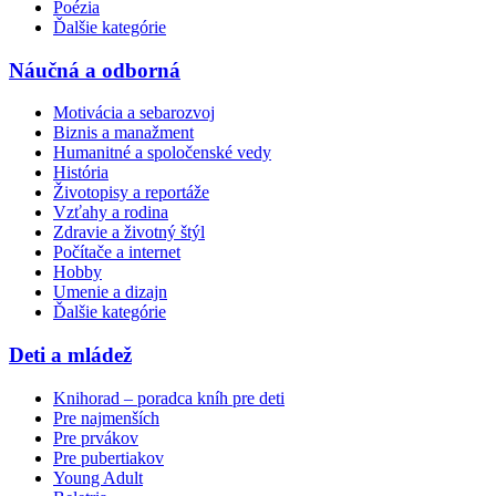
Poézia
Ďalšie kategórie
Náučná a odborná
Motivácia a sebarozvoj
Biznis a manažment
Humanitné a spoločenské vedy
História
Životopisy a reportáže
Vzťahy a rodina
Zdravie a životný štýl
Počítače a internet
Hobby
Umenie a dizajn
Ďalšie kategórie
Deti a mládež
Knihorad – poradca kníh pre deti
Pre najmenších
Pre prvákov
Pre pubertiakov
Young Adult