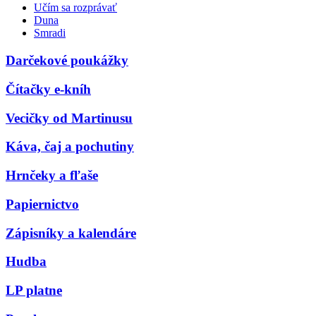
Učím sa rozprávať
Duna
Smradi
Darčekové poukážky
Čítačky e-kníh
Vecičky od Martinusu
Káva, čaj a pochutiny
Hrnčeky a fľaše
Papiernictvo
Zápisníky a kalendáre
Hudba
LP platne