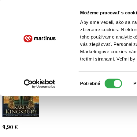
Doručenie
Kníhkupectvá
Knihovrátok
Poukážky
Knižný blog
Kontakt
Môžeme pracovať s cooki
Aby sme vedeli, ako sa na 
zbierame cookies. Niektor
E-knihy
Audioknihy
Hry
Filmy
Knihy
Doplnky
toho používame analytické
vás zlepšovať. Personaliz
Vyhľadávanie
Marketingové cookies nám 
tretími stranami. Veľmi b
Prihlásiť
Výber
Potrebné
P
súhlasu
9,90 €