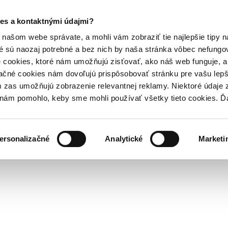
es a kontaktnými údajmi?
našom webe správate, a mohli vám zobraziť tie najlepšie tipy n
é sú naozaj potrebné a bez nich by naša stránka vôbec nefung
 cookies, ktoré nám umožňujú zisťovať, ako náš web funguje, a 
ačné cookies nám dovoľujú prispôsobovať stránku pre vašu lepši
zas umožňujú zobrazenie relevantnej reklamy. Niektoré údaje z
y nám pomohlo, keby sme mohli používať všetky tieto cookies. 
ersonalizačné
Analytické
Marketi