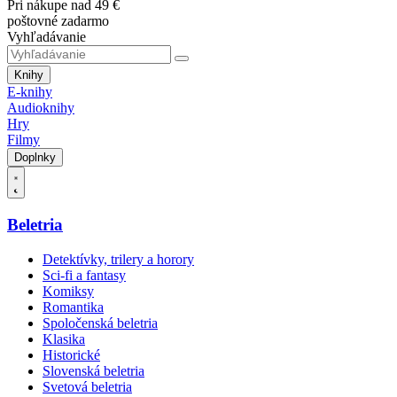
Pri nákupe nad 49 €
poštovné zadarmo
Vyhľadávanie
Knihy
E-knihy
Audioknihy
Hry
Filmy
Doplnky
Beletria
Detektívky, trilery a horory
Sci-fi a fantasy
Komiksy
Romantika
Spoločenská beletria
Klasika
Historické
Slovenská beletria
Svetová beletria