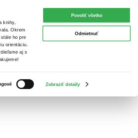
Povoliť všetko
a knihy,
ovala. Okrem
Odmietnuť
stále ho pre
u orientáciu.
dieľame aj s
Ďakujeme!
ngové
Zobraziť detaily