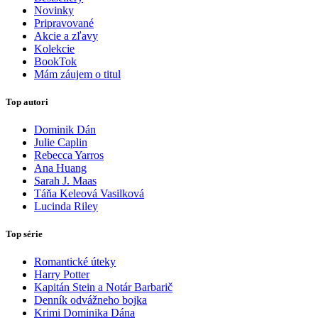
Novinky
Pripravované
Akcie a zľavy
Kolekcie
BookTok
Mám záujem o titul
Top autori
Dominik Dán
Julie Caplin
Rebecca Yarros
Ana Huang
Sarah J. Maas
Táňa Keleová Vasilková
Lucinda Riley
Top série
Romantické úteky
Harry Potter
Kapitán Stein a Notár Barbarič
Denník odvážneho bojka
Krimi Dominika Dána