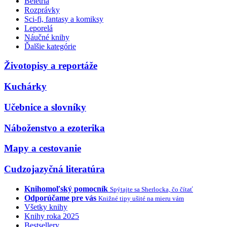
Beletria
Rozprávky
Sci-fi, fantasy a komiksy
Leporelá
Náučné knihy
Ďalšie kategórie
Životopisy a reportáže
Kuchárky
Učebnice a slovníky
Náboženstvo a ezoterika
Mapy a cestovanie
Cudzojazyčná literatúra
Knihomoľský pomocník
Spýtajte sa Sherlocka, čo čítať
Odporúčame pre vás
Knižné tipy ušité na mieru vám
Všetky knihy
Knihy roka 2025
Bestsellery