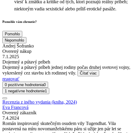
viesť k zmätku a kritike od tých, ktorí poznajú reálny príbeh;
niektorým vadia sexistické alebo príliš erotické pasáže.
Pomohlo vám zhrnutie?
Pomohlo
Nepomohlo
Andrej Šofranko
Overený nákup
7.1.2025
Dojemný a pútavý príbeh
Dojemný a pútavý príbeh jednej rodiny počas druhej svetovej vojny,
vykreslený cez stavbu ich rodinnej vily.
Čítať viac
reagovať
0 pozitívne hodnotenia
0
1 negatívne hodnotenie
1
Recenzia z iného vydania (kniha, 2024)
Eva Francová
Overený zákazník
7.4.2024
Román inspirovaný skutečným osudem vily Tugendhat. Vila
postavená na míru novomanželskému páru si užije jen pár let se