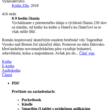
Vydavateľstvo
Kniha Zlín
, 2018
416 strán
8-9 hodín čítania
Vychádzame z priemerného údaju o rýchlosti čítania 230 slov
za minútu, od knihy ku knihe a čitateľa ku čitateľovi sa to
však môže líšiť.
Román inspirovaný skutečným osudem brněnské vily Tugendhat
Vysoko nad Brnem ční zázračný dům. Postaven na míru židovsko-
křesťanskému novomanželskému páru vyzařuje bohatství,
sebevědomí, krásu a majestátnost. Avšak jen do...
Čítať viac
Kniha
E-kniha
Audiokniha
Čítaná
PDF
Prečítate na zariadeniach:
Pocketbook
Kindle
Smartfón či tablet s príslušnou aplikáciou