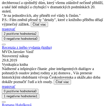
dechberoucí a ojedinělý dům, který všemu zdánlivě nečinně přihlíží,
a také lidé milující a chybující v dramatických podmínkách 20.
století.
"Je na jednotlivcích, aby přiměli své vlády k činům."
P.S.: Film změnil přesně ty "detaily", které z knižního příběhu dělají
výjimečný zážitek.
Čítať viac
reagovať
2 pozitívne hodnotenia
2
0 negatívne hodnotenia
0
Recenzia z iného vydania (kniha)
MVDr.Jaroslav Vasiľ
Neoverený nákup
29.8.2019
Vynikajúca kniha
Nádherné a inšpirujúce čítanie ,plne inteligentných dialógov a
pohnutých osudov jednej rodiny a jej domova , Vás prenesie
historickými obdobiami vývoja Československa a ukáže,ako doba
dokáže poznačiť ľudí a ich osudy.
Čítať viac
reagovať
0 pozitívne hodnotenia
0
1 negatívne hodnotenie
1
Romana Halušková