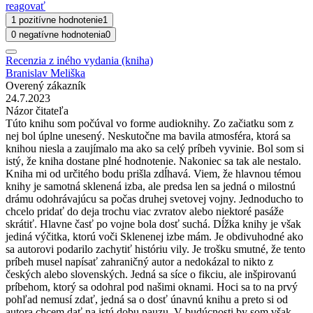
reagovať
1 pozitívne hodnotenie
1
0 negatívne hodnotenia
0
Recenzia z iného vydania (kniha)
Branislav Meliška
Overený zákazník
24.7.2023
Názor čitateľa
Túto knihu som počúval vo forme audioknihy. Zo začiatku som z
nej bol úplne unesený. Neskutočne ma bavila atmosféra, ktorá sa
knihou niesla a zaujímalo ma ako sa celý príbeh vyvinie. Bol som si
istý, že kniha dostane plné hodnotenie. Nakoniec sa tak ale nestalo.
Kniha mi od určitého bodu prišla zdĺhavá. Viem, že hlavnou témou
knihy je samotná sklenená izba, ale predsa len sa jedná o milostnú
drámu odohrávajúcu sa počas druhej svetovej vojny. Jednoducho to
chcelo pridať do deja trochu viac zvratov alebo niektoré pasáže
skrátiť. Hlavne časť po vojne bola dosť suchá. Dĺžka knihy je však
jediná výčitka, ktorú voči Sklenenej izbe mám. Je obdivuhodné ako
sa autorovi podarilo zachytiť históriu vily. Je trošku smutné, že tento
príbeh musel napísať zahraničný autor a nedokázal to nikto z
českých alebo slovenských. Jedná sa síce o fikciu, ale inšpirovanú
príbehom, ktorý sa odohral pod našimi oknami. Hoci sa to na prvý
pohľad nemusí zdať, jedná sa o dosť únavnú knihu a preto si od
autora chcem dať na istú dobu pauzu. V budúcnosti by som však