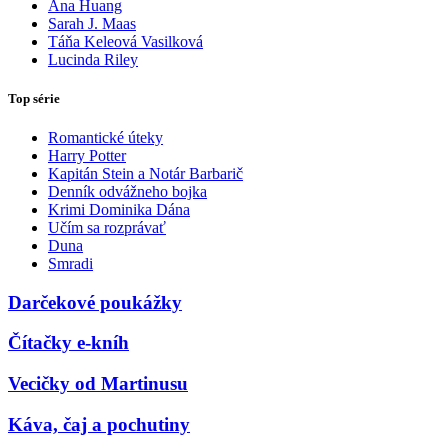
Ana Huang
Sarah J. Maas
Táňa Keleová Vasilková
Lucinda Riley
Top série
Romantické úteky
Harry Potter
Kapitán Stein a Notár Barbarič
Denník odvážneho bojka
Krimi Dominika Dána
Učím sa rozprávať
Duna
Smradi
Darčekové poukážky
Čítačky e-kníh
Vecičky od Martinusu
Káva, čaj a pochutiny