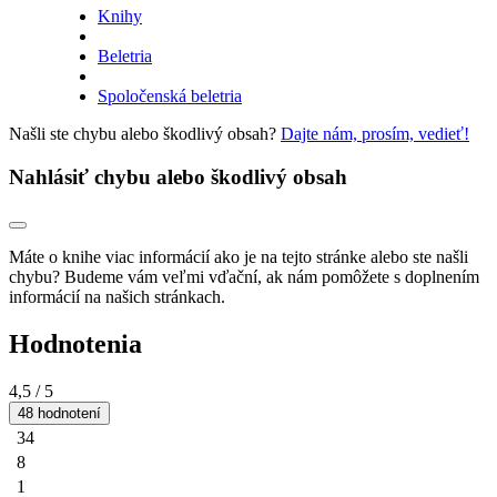
Knihy
Beletria
Spoločenská beletria
Našli ste chybu alebo škodlivý obsah?
Dajte nám, prosím, vedieť!
Nahlásiť chybu alebo škodlivý obsah
Máte o knihe viac informácií ako je na tejto stránke alebo ste našli
chybu? Budeme vám veľmi vďační, ak nám pomôžete s doplnením
informácií na našich stránkach.
Hodnotenia
4,5
/ 5
48 hodnotení
34
8
1