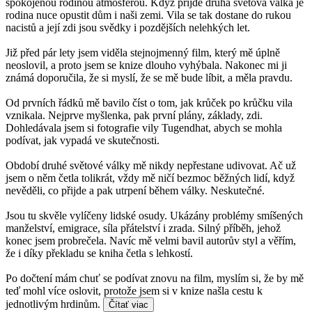
spokojenou rodinou atmosférou. Když přijde druhá světová válka je
rodina nuce opustit dům i naši zemi. Vila se tak dostane do rukou
nacistů a její zdi jsou svědky i pozdějších nelehkých let.
Již před pár lety jsem viděla stejnojmenný film, který mě úplně
neoslovil, a proto jsem se knize dlouho vyhýbala. Nakonec mi ji
známá doporučila, že si myslí, že se mě bude líbit, a měla pravdu.
Od prvních řádků mě bavilo číst o tom, jak krůček po krůčku vila
vznikala. Nejprve myšlenka, pak první plány, základy, zdi.
Dohledávala jsem si fotografie vily Tugendhat, abych se mohla
podívat, jak vypadá ve skutečnosti.
Období druhé světové války mě nikdy nepřestane udivovat. Ač už
jsem o něm četla tolikrát, vždy mě ničí bezmoc běžných lidí, když
nevěděli, co přijde a pak utrpení během války. Neskutečné.
Jsou tu skvěle vylíčeny lidské osudy. Ukázány problémy smíšených
manželství, emigrace, síla přátelství i zrada. Silný příběh, jehož
konec jsem probrečela. Navíc mě velmi bavil autorův styl a věřím,
že i díky překladu se kniha četla s lehkostí.
Po dočtení mám chuť se podívat znovu na film, myslím si, že by mě
teď mohl více oslovit, protože jsem si v knize našla cestu k
jednotlivým hrdinům.
Čítať viac