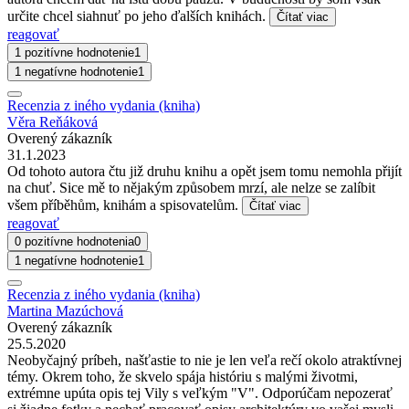
určite chcel siahnuť po jeho ďalších knihách.
Čítať viac
reagovať
1 pozitívne hodnotenie
1
1 negatívne hodnotenie
1
Recenzia z iného vydania (kniha)
Věra Reňáková
Overený zákazník
31.1.2023
Od tohoto autora čtu již druhu knihu a opět jsem tomu nemohla přijít
na chuť. Sice mě to nějakým způsobem mrzí, ale nelze se zalíbit
všem příběhům, knihám a spisovatelům.
Čítať viac
reagovať
0 pozitívne hodnotenia
0
1 negatívne hodnotenie
1
Recenzia z iného vydania (kniha)
Martina Mazúchová
Overený zákazník
25.5.2020
Neobyčajný príbeh, našťastie to nie je len veľa rečí okolo atraktívnej
témy. Okrem toho, že skvelo spája históriu s malými životmi,
extrémne upúta opis tej Vily s veľkým "V". Odporúčam nepozerať