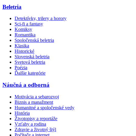
Beletria
Detektívky, trilery a horory
Sci-fi a fantasy
Komiksy
Romantika
Spoločenská beletria
Klasika
Historické
Slovenská beletria
Svetová beletria
Poézia
Ďalšie kategórie
Náučná a odborná
Motivácia a sebarozvoj
Biznis a manažment
Humanitné a spoločenské vedy
História
Životopisy a reportáže
Vzťahy a rodina
Zdravie a životný štýl
Počítače a internet