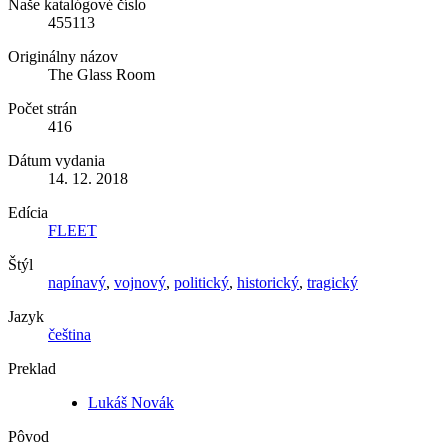
Naše katalógové číslo
455113
Originálny názov
The Glass Room
Počet strán
416
Dátum vydania
14. 12. 2018
Edícia
FLEET
Štýl
napínavý
,
vojnový
,
politický
,
historický
,
tragický
Jazyk
čeština
Preklad
Lukáš Novák
Pôvod