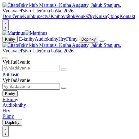
Doručenie
Kníhkupectvá
Knihovrátok
Poukážky
Knižný blog
Kontakt
E-knihy
Audioknihy
Hry
Filmy
Knihy
Doplnky
Vyhľadávanie
Prihlásiť
Vyhľadávanie
Knihy
E-knihy
Audioknihy
Hry
Filmy
Doplnky