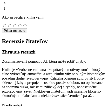
4
1
Ako sa páčila e-kniha vám?
Pridať recenziu
Recenzie čitateľov
Zhrnutie recenzií
Zosumarizované pomocou AI, ktorá môže robiť chyby.
Kniha je všeobecne vnímaná ako pútavý, emotívny román, ktorý
silno vykresľuje atmosféru a architektúru vily so silným historickým
pozadím druhej svetovej vojny. Čitatelia oceňujú autorov štýl, opisy
sklenenej izby a prepojenie osudov postáv s dobou, no opakovane
sa spomína dĺžka, miestami zdĺhavý dej a rýchly, nedostatočne
rozpracovaný záver. Niektorým čitateľom vadí miešanie fikcie so
skutočnými udalosťami a niektoré sexistické/erotické pasáže.
Čitatelia oceňujú