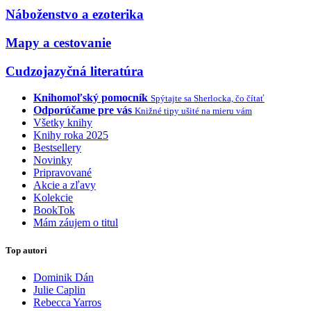
Náboženstvo a ezoterika
Mapy a cestovanie
Cudzojazyčná literatúra
Knihomoľský pomocník
Spýtajte sa Sherlocka, čo čítať
Odporúčame pre vás
Knižné tipy ušité na mieru vám
Všetky knihy
Knihy roka 2025
Bestsellery
Novinky
Pripravované
Akcie a zľavy
Kolekcie
BookTok
Mám záujem o titul
Top autori
Dominik Dán
Julie Caplin
Rebecca Yarros