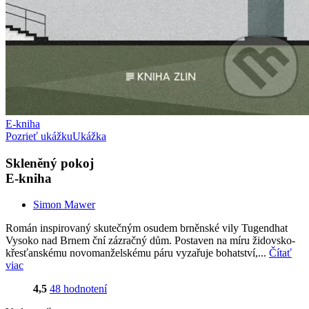
E-kniha
Pozrieť ukážku
Ukážka
Skleněný pokoj
E-kniha
Simon Mawer
Román inspirovaný skutečným osudem brněnské vily Tugendhat
Vysoko nad Brnem ční zázračný dům. Postaven na míru židovsko-
křesťanskému novomanželskému páru vyzařuje bohatství,...
Čítať
viac
4,5
48 hodnotení