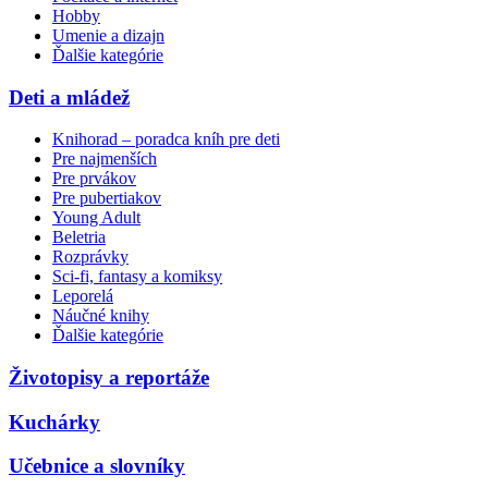
Hobby
Umenie a dizajn
Ďalšie kategórie
Deti a mládež
Knihorad – poradca kníh pre deti
Pre najmenších
Pre prvákov
Pre pubertiakov
Young Adult
Beletria
Rozprávky
Sci-fi, fantasy a komiksy
Leporelá
Náučné knihy
Ďalšie kategórie
Životopisy a reportáže
Kuchárky
Učebnice a slovníky