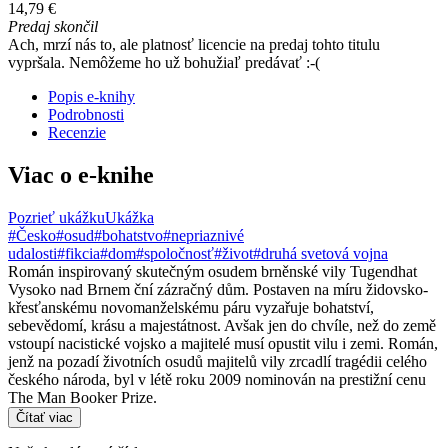
14,79 €
Predaj skončil
Ach, mrzí nás to, ale platnosť licencie na predaj tohto titulu
vypršala. Nemôžeme ho už bohužiaľ predávať :-(
Popis e-knihy
Podrobnosti
Recenzie
Viac o e-knihe
Pozrieť ukážku
Ukážka
#Česko
#osud
#bohatstvo
#nepriaznivé
udalosti
#fikcia
#dom
#spoločnosť
#život
#druhá svetová vojna
Román inspirovaný skutečným osudem brněnské vily Tugendhat
Vysoko nad Brnem ční zázračný dům. Postaven na míru židovsko-
křesťanskému novomanželskému páru vyzařuje bohatství,
sebevědomí, krásu a majestátnost. Avšak jen do chvíle, než do země
vstoupí nacistické vojsko a majitelé musí opustit vilu i zemi. Román,
jenž na pozadí životních osudů majitelů vily zrcadlí tragédii celého
českého národa, byl v létě roku 2009 nominován na prestižní cenu
The Man Booker Prize.
Čítať viac