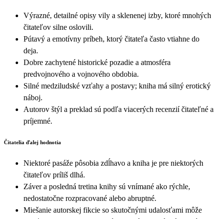
Výrazné, detailné opisy vily a sklenenej izby, ktoré mnohých
čitateľov silne oslovili.
Pútavý a emotívny príbeh, ktorý čitateľa často vtiahne do
deja.
Dobre zachytené historické pozadie a atmosféra
predvojnového a vojnového obdobia.
Silné medziludské vzťahy a postavy; kniha má silný erotický
náboj.
Autorov štýl a preklad sú podľa viacerých recenzií čitateľné a
príjemné.
Čitatelia ďalej hodnotia
Niektoré pasáže pôsobia zdĺhavo a kniha je pre niektorých
čitateľov príliš dlhá.
Záver a posledná tretina knihy sú vnímané ako rýchle,
nedostatočne rozpracované alebo abruptné.
Miešanie autorskej fikcie so skutočnými udalosťami môže