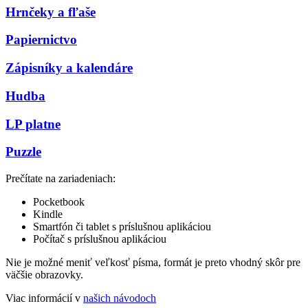
Hrnčeky a fľaše
Papiernictvo
Zápisníky a kalendáre
Hudba
LP platne
Puzzle
Prečítate na zariadeniach:
Pocketbook
Kindle
Smartfón či tablet s príslušnou aplikáciou
Počítač s príslušnou aplikáciou
Nie je možné meniť veľkosť písma, formát je preto vhodný skôr pre
väčšie obrazovky.
Viac informácií v
našich návodoch