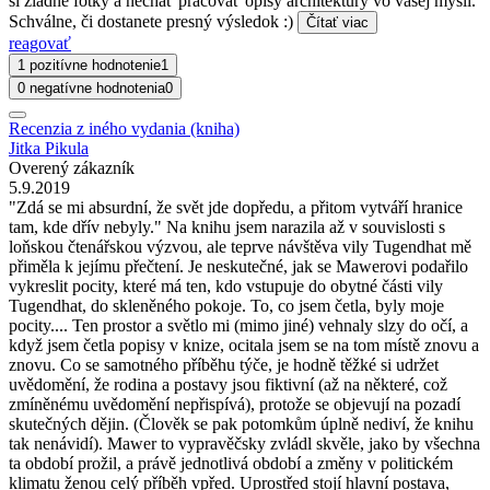
si žiadne fotky a nechať pracovať opisy architektúry vo vašej mysli.
Schválne, či dostanete presný výsledok :)
Čítať viac
reagovať
1 pozitívne hodnotenie
1
0 negatívne hodnotenia
0
Recenzia z iného vydania (kniha)
Jitka Pikula
Overený zákazník
5.9.2019
"Zdá se mi absurdní, že svět jde dopředu, a přitom vytváří hranice
tam, kde dřív nebyly." Na knihu jsem narazila až v souvislosti s
loňskou čtenářskou výzvou, ale teprve návštěva vily Tugendhat mě
přiměla k jejímu přečtení. Je neskutečné, jak se Mawerovi podařilo
vykreslit pocity, které má ten, kdo vstupuje do obytné části vily
Tugendhat, do skleněného pokoje. To, co jsem četla, byly moje
pocity.... Ten prostor a světlo mi (mimo jiné) vehnaly slzy do očí, a
když jsem četla popisy v knize, ocitala jsem se na tom místě znovu a
znovu. Co se samotného příběhu týče, je hodně těžké si udržet
uvědomění, že rodina a postavy jsou fiktivní (až na některé, což
zmíněnému uvědomění nepřispívá), protože se objevují na pozadí
skutečných dějin. (Člověk se pak potomkům úplně nediví, že knihu
tak nenávidí). Mawer to vypravěčsky zvládl skvěle, jako by všechna
ta období prožil, a právě jednotlivá období a změny v politickém
klimatu ženou celý příběh vpřed. Uprostřed stojí hlavní postava,