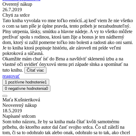
Overený nákup
26.7.2019
Chyti za srdce
Tato kniha vyvolala vo mne toľko emócií..aj keď viem že nie všetko
o com sa tam píše je úplne pravda, tento pribeh je nezabudnuteľný.
Plny utrpenia, lásky, smútku a hlavne nádeje. A vy to všetko môžete
prežívať spolu s rodinou, ktorá tam žije a bonus je ten nádherný
dom, ktorý si zažil pomerne toľko isto bolesti a radosti ako oni sami.
Je to kniha ktorá popisuje históriu, ale zároveň mi príde veľmi
pokroková a súčasná.
Okamžite mám chuť ísť do Brna a navštíviť sklenenú izbu a na
vlastné oči uvidieť ónyxovú stenu pri západe slnka a spomínať na
tuto knihu.
Čítať viac
reagovať
1 pozitívne hodnotenie
1
0 negatívne hodnotenia
0
Maťa Kušnieriková
Neoverený nákup
18.5.2019
Napísané srdcom
Som toho názoru, že by sa kniha mala čítať kvôli samotnému
príbehu, do ktorého autor dal časť svojho srdca. Čo už záleží na
tom, či sa to odohralo tak alebo onak, odohralo sa to tak, ako chcel