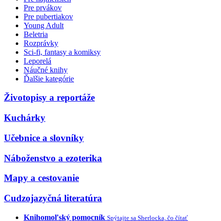
Pre prvákov
Pre pubertiakov
Young Adult
Beletria
Rozprávky
Sci-fi, fantasy a komiksy
Leporelá
Náučné knihy
Ďalšie kategórie
Životopisy a reportáže
Kuchárky
Učebnice a slovníky
Náboženstvo a ezoterika
Mapy a cestovanie
Cudzojazyčná literatúra
Knihomoľský pomocník
Spýtajte sa Sherlocka, čo čítať