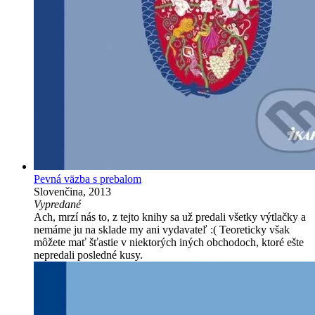
Pevná väzba s prebalom
Slovenčina, 2013
Vypredané
Ach, mrzí nás to, z tejto knihy sa už predali všetky výtlačky a
nemáme ju na sklade my ani vydavateľ :( Teoreticky však
môžete mať šťastie v niektorých iných obchodoch, ktoré ešte
nepredali posledné kusy.