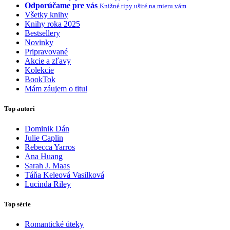
Odporúčame pre vás
Knižné tipy ušité na mieru vám
Všetky knihy
Knihy roka 2025
Bestsellery
Novinky
Pripravované
Akcie a zľavy
Kolekcie
BookTok
Mám záujem o titul
Top autori
Dominik Dán
Julie Caplin
Rebecca Yarros
Ana Huang
Sarah J. Maas
Táňa Keleová Vasilková
Lucinda Riley
Top série
Romantické úteky