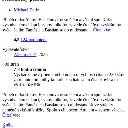
Michael Ende
Příběh o tlouštíkovi Bastiánovi, nesmělém a všemi spolužáky
vysmívaném chlapci, synovi nikoho, zavede čtenáře do zvláštního
světa. Je jím Fantázie a Bastián se do ní dostane...
Čítať viac
4,5
124 hodnotení
Vydavateľstvo
Albatros CZ
, 2025
400 strán
7-8 hodín čítania
Vychádzame z priemerného údaju o rýchlosti čítania 230 slov
za minútu, od knihy ku knihe a čitateľa ku čitateľovi sa to
však môže líšiť.
Příběh o tlouštíkovi Bastiánovi, nesmělém a všemi spolužáky
vysmívaném chlapci, synovi nikoho, zavede čtenáře do zvláštního
světa. Je jím Fantázie a Bastián se do ní dostane skrze stránky
neméně zvláštní knížky. Spolu s chlapcem Átrejem – synem všech...
Čítať viac
Kniha