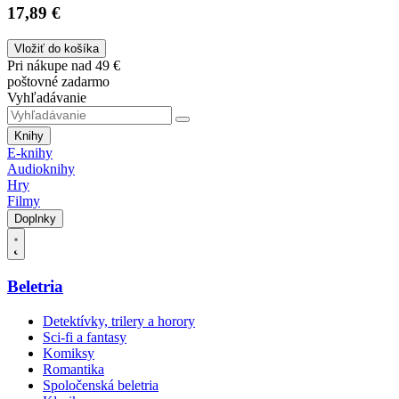
17,89 €
Vložiť do košíka
Pri nákupe nad 49 €
poštovné zadarmo
Vyhľadávanie
Knihy
E-knihy
Audioknihy
Hry
Filmy
Doplnky
Beletria
Detektívky, trilery a horory
Sci-fi a fantasy
Komiksy
Romantika
Spoločenská beletria