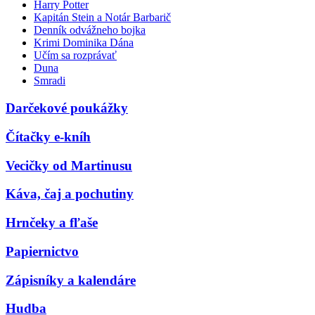
Harry Potter
Kapitán Stein a Notár Barbarič
Denník odvážneho bojka
Krimi Dominika Dána
Učím sa rozprávať
Duna
Smradi
Darčekové poukážky
Čítačky e-kníh
Vecičky od Martinusu
Káva, čaj a pochutiny
Hrnčeky a fľaše
Papiernictvo
Zápisníky a kalendáre
Hudba