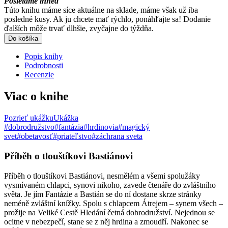
Posielame ihneď
Túto knihu máme síce aktuálne na sklade, máme však už iba
posledné kusy. Ak ju chcete mať rýchlo, ponáhľajte sa! Dodanie
ďalších môže trvať dlhšie, zvyčajne do týždňa.
Do košíka
Popis knihy
Podrobnosti
Recenzie
Viac o knihe
Pozrieť ukážku
Ukážka
#dobrodružstvo
#fantázia
#hrdinovia
#magický
svet
#obetavosť
#priateľstvo
#záchrana sveta
Příběh o tlouštíkovi Bastiánovi
Příběh o tlouštíkovi Bastiánovi, nesmělém a všemi spolužáky
vysmívaném chlapci, synovi nikoho, zavede čtenáře do zvláštního
světa. Je jím Fantázie a Bastián se do ní dostane skrze stránky
neméně zvláštní knížky. Spolu s chlapcem Átrejem – synem všech –
prožije na Veliké Cestě Hledání četná dobrodružství. Nejednou se
ocitne v nebezpečí, stane se z něj hrdina a zmoudří. Nakonec se