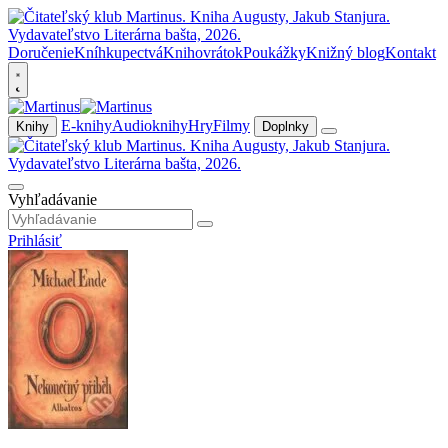
Doručenie
Kníhkupectvá
Knihovrátok
Poukážky
Knižný blog
Kontakt
E-knihy
Audioknihy
Hry
Filmy
Knihy
Doplnky
Vyhľadávanie
Prihlásiť