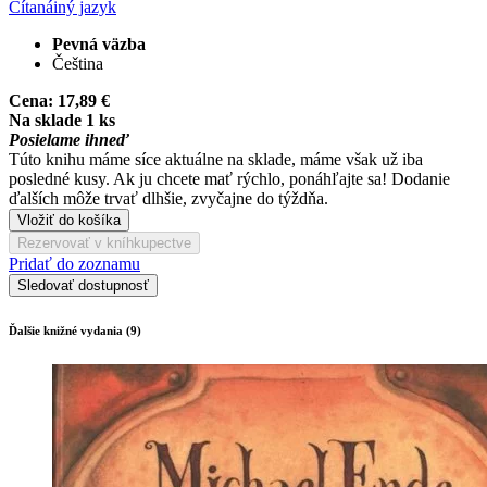
Čítaná
iný jazyk
Pevná väzba
Čeština
Cena:
17,89 €
Na sklade 1 ks
Posielame ihneď
Túto knihu máme síce aktuálne na sklade, máme však už iba
posledné kusy. Ak ju chcete mať rýchlo, ponáhľajte sa! Dodanie
ďalších môže trvať dlhšie, zvyčajne do týždňa.
Vložiť do košíka
Rezervovať v kníhkupectve
Pridať do zoznamu
Sledovať dostupnosť
Ďalšie knižné vydania (9)