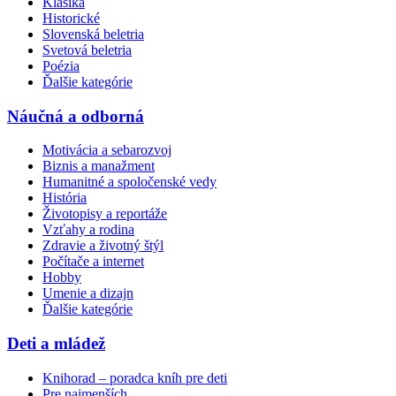
Klasika
Historické
Slovenská beletria
Svetová beletria
Poézia
Ďalšie kategórie
Náučná a odborná
Motivácia a sebarozvoj
Biznis a manažment
Humanitné a spoločenské vedy
História
Životopisy a reportáže
Vzťahy a rodina
Zdravie a životný štýl
Počítače a internet
Hobby
Umenie a dizajn
Ďalšie kategórie
Deti a mládež
Knihorad – poradca kníh pre deti
Pre najmenších