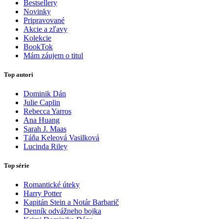
Bestsellery
Novinky
Pripravované
Akcie a zľavy
Kolekcie
BookTok
Mám záujem o titul
Top autori
Dominik Dán
Julie Caplin
Rebecca Yarros
Ana Huang
Sarah J. Maas
Táňa Keleová Vasilková
Lucinda Riley
Top série
Romantické úteky
Harry Potter
Kapitán Stein a Notár Barbarič
Denník odvážneho bojka