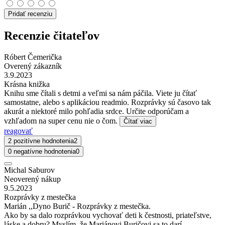
Pridať recenziu
Recenzie čitateľov
Róbert Čemerička
Overený zákazník
3.9.2023
Krásna knižka
Knihu sme čítali s detmi a veľmi sa nám páčila. Viete ju čítať
samostatne, alebo s aplikáciou readmio. Rozprávky sú časovo tak
akurát a niektoré milo pohľadia srdce. Určite odporúčam a
vzhľadom na super cenu nie o čom.
Čítať viac
reagovať
2 pozitívne hodnotenia
2
0 negatívne hodnotenia
0
Michal Saburov
Neoverený nákup
9.5.2023
Rozprávky z mestečka
Marián ,,Dyno Burič - Rozprávky z mestečka.
Ako by sa dalo rozprávkou vychovať deti k čestnosti, priateľstve,
láske a dobru? Myslím, že Mariánovi Buričovi sa to darí.