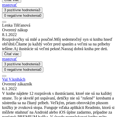
reagovať
3 pozitívne hodnotenia
3
0 negatívne hodnotenia
0
Lenka Tišťanová
Overený nákup
8.1.2022
Rozprávočky sú milé a poučné.Môj sedemročný syn si knihu hneď
obľúbil.Čítame ju každý večer pred spaním a veľmi sa na príbehy
tešíme.Aj ilustrácie sú veľmi pekné.Naozaj dobrá kniha pre deti.
Čítať viac
reagovať
3 pozitívne hodnotenia
3
0 negatívne hodnotenia
0
Val V.knihách
Overený zákazník
6.1.2022
V knihe nájdete 12 rozprávok s ilustráciami, ktoré nie sú na každej
strane. To je skvelé pri uspávaní, detičky nie sú "rušené" kresbami a
sústredia sa na čítaný príbeh. Veľkým, priam obrovským plusom
knižky je zvuková stopa. Funguje vďaka aplikácii Readmio, ktorú si
môžete stiahnuť na Android alebo iOS úplne zadarmo, prípadne za
poplatok PREMIUM balíka. V úvode rozprávkovej knihy máte