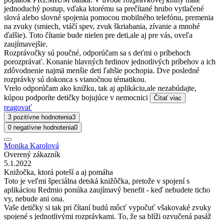
jednoduchý postup, vďaka ktorému sa prečítané hrubo vytlačené
slová alebo slovné spojenia pomocou mobilného telefónu, premenia
na zvuky (smiech, vtáčí spev, zvuk škriabania, zívanie a mnohé
ďalšie). Toto čítanie bude nielen pre deti,ale aj pre vás, oveľa
zaujímavejšie.
Rozprávočky sú poučné, odporúčam sa s deťmi o príbehoch
porozprávať. Konanie hlavných hrdinov jednotlivých príbehov a ich
zdôvodnenie najmä menšie deti ľahšie pochopia. Dve posledné
rozprávky sú dokonca s vianočnou tématikou.
Vrelo odporúčam ako knižku, tak aj aplikáciu,ale nezabúdajte,
kúpou podporíte detičky bojujúce v nemocnici
Čítať viac
reagovať
3 pozitívne hodnotenia
3
0 negatívne hodnotenia
0
Monika Karolová
Overený zákazník
5.1.2022
Knižočka, ktorá poteší a aj pomáha
Toto je veľmi špeciálna detská knižôčka, pretože v spojení s
aplikáciou Redmio ponúka zaujímavý benefit - keď nebudete ticho
vy, nebude ani ona.
Vaše detičky si tak pri čítaní budú môcť vypočuť všakovaké zvuky
spojené s jednotlivými rozprávkami. To, že sa blíži ozvučená pasáž