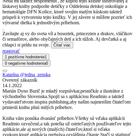
Nedá mi taktiež nespomenúť, že kúpou tejto krásne ilustrovanej a
láskavej knihy podporíte detičky z Oddelenia detskej onkológie a
hematológie DFN Košice, ktoré svojím malým kúskom taktiež
prispeli k vytvoreniu tejto knižky. V jej závere si môžete pozrieť ich
výtvarné dielka k jednotlivým príbehom.
.
Zavítajte aj vy do sveta víl a bosoriek, princezien a drakov, vláčikov
či semafórov, alebo obyčajných detí a ich túžob. Aj devčatká a aj
chlapci si prídu na svoje.
Čítať viac
reagovať
1 pozitívne hodnotenie
1
0 negatívne hodnotenia
0
Katarína @jedna_zenska
Overený zákazník
14.1.2022
Marián Dyno Burič je mladý rozprávkar,pesničkár a ilustrátor z
východného Slovenska.Spojil sa s aplikáciou Readmio a taktiež
vydavateľstvom inspira publishing,aby našim najmenšim čitateľom
priniesli knihu plnú milých príbehov.
Kniha vám ponúka dvanásť príbehov.Všetky sú vďaka aplikácii
Readmio ozvučené,a tak potešia už ostrieľaných používateľov tejto
aplikácie,ale aj nových (malých) čitateľov,ktorí si vďaka
zvukom,ktoré aplikácia prehráva,ozvláštnia čítanie.Stačí si stiahnuť