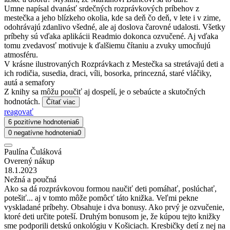
Umne napísal dvanásť srdečných rozprávkových príbehov z
mestečka a jeho blízkeho okolia, kde sa deň čo deň, v lete i v zime,
odohrávajú zdanlivo všedné, ale aj doslova čarovné udalosti. Všetky
príbehy sú vďaka aplikácii Readmio dokonca ozvučené. Aj vďaka
tomu zvedavosť motivuje k ďalšiemu čítaniu a zvuky umocňujú
atmosféru.
V krásne ilustrovaných Rozprávkach z Mestečka sa stretávajú deti a
ich rodičia, susedia, draci, víli, bosorka, princezná, staré vláčiky,
autá a semafory
Z knihy sa môžu poučiť aj dospelí, je o sebaúcte a skutočných
hodnotách.
Čítať viac
reagovať
6 pozitívne hodnotenia
6
0 negatívne hodnotenia
0
Paulína Čuláková
Overený nákup
18.1.2023
Nežná a poučná
Ako sa dá rozprávkovou formou naučiť deti pomáhať, poslúchať,
potešiť... aj v tomto môže pomôcť táto knižka. Veľmi pekne
vyskladané príbehy. Obsahuje i dva bonusy. Ako prvý je ozvučenie,
ktoré deti určite poteší. Druhým bonusom je, že kúpou tejto knižky
sme podporili detskú onkológiu v Košiciach. Kresbičky detí z nej na