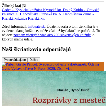
Žilinský kraj (3)
Čadca -
Kysucká knižnica
Kysucká kn.
Dolný Kubín -
Oravská
knižnica A. Habovštiaka
Oravská kn. A. Habovštiaka
Žilina -
Krajská knižnica
Krajská kn.
Zdroj informácií:
Infogate.sk
. Údaje hovoria o tom, že kniha je v
evidencii danej knižnice, môže však už byť aktuálne požičaná. Tu
nájdete
zoznam všetkých viac ako 200 slovenských knižníc
, o
ktorých máme údaje.
Naši škriatkovia odporúčajú
Predchádzajúce
Ďalšie