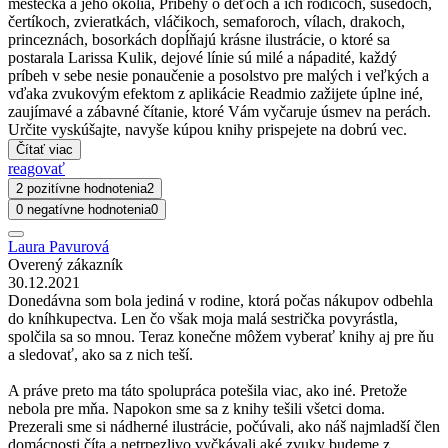
mestečka a jeho okolia, Príbehy o deťoch a ich rodičoch, susedoch,
čertíkoch, zvieratkách, vláčikoch, semaforoch, vílach, drakoch,
princeznách, bosorkách dopĺňajú krásne ilustrácie, o ktoré sa
postarala Larissa Kulik, dejové línie sú milé a nápadité, každý
príbeh v sebe nesie ponaučenie a posolstvo pre malých i veľkých a
vďaka zvukovým efektom z aplikácie Readmio zažijete úplne iné,
zaujímavé a zábavné čítanie, ktoré Vám vyčaruje úsmev na perách.
Určite vyskúšajte, navyše kúpou knihy prispejete na dobrú vec.
Čítať viac
reagovať
2 pozitívne hodnotenia
2
0 negatívne hodnotenia
0
Laura Pavurová
Overený zákazník
30.12.2021
Donedávna som bola jediná v rodine, ktorá počas nákupov odbehla
do kníhkupectva. Len čo však moja malá sestrička povyrástla,
spolčila sa so mnou. Teraz konečne môžem vyberať knihy aj pre ňu
a sledovať, ako sa z nich teší.
A práve preto ma táto spolupráca potešila viac, ako iné. Pretože
nebola pre mňa. Napokon sme sa z knihy tešili všetci doma.
Prezerali sme si nádherné ilustrácie, počúvali, ako náš najmladší člen
domácnosti číta a netrpezlivo vyčkávali aké zvuky budeme z