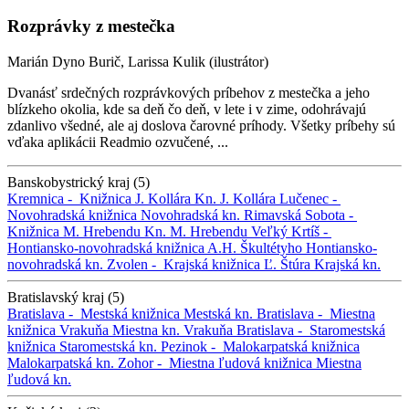
Rozprávky z mestečka
Marián Dyno Burič, Larissa Kulik (ilustrátor)
Dvanásť srdečných rozprávkových príbehov z mestečka a jeho
blízkeho okolia, kde sa deň čo deň, v lete i v zime, odohrávajú
zdanlivo všedné, ale aj doslova čarovné príhody. Všetky príbehy sú
vďaka aplikácii Readmio ozvučené, ...
Banskobystrický kraj (5)
Kremnica -
Knižnica J. Kollára
Kn. J. Kollára
Lučenec -
Novohradská knižnica
Novohradská kn.
Rimavská Sobota -
Knižnica M. Hrebendu
Kn. M. Hrebendu
Veľký Krtíš -
Hontiansko-novohradská knižnica A.H. Škultétyho
Hontiansko-
novohradská kn.
Zvolen -
Krajská knižnica Ľ. Štúra
Krajská kn.
Bratislavský kraj (5)
Bratislava -
Mestská knižnica
Mestská kn.
Bratislava -
Miestna
knižnica Vrakuňa
Miestna kn. Vrakuňa
Bratislava -
Staromestská
knižnica
Staromestská kn.
Pezinok -
Malokarpatská knižnica
Malokarpatská kn.
Zohor -
Miestna ľudová knižnica
Miestna
ľudová kn.