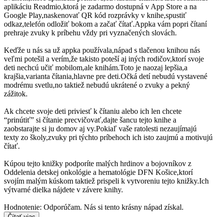
aplikáciu Readmio,ktorá je zadarmo dostupná v App Store a na
Google Play,naskenovať QR kód rozprávky v knihe,spustiť
odkaz,telefón odložiť bokom a začať čítať.Appka vám popri čítaní
prehraje zvuky k príbehu vždy pri vyznačených slovách.
Keďže u nás sa už appka používala,nápad s tlačenou knihou nás
veľmi potešil a verím,že takisto poteší aj iných rodičov,ktorí svoje
deti nechcú učiť mobilom,ale knihám.Toto je naozaj lepšia,a
krajšia,varianta čítania,hlavne pre deti.Očká detí nebudú vystavené
modrému svetlu,no taktiež nebudú ukrátené o zvuky a pekný
zážitok.
Ak chcete svoje deti priviesť k čítaniu alebo ich len chcete
“prinútiť” si čítanie precvičovať,dajte šancu tejto knihe a
zaobstarajte si ju domov aj vy.Pokiaľ vaše ratolesti nezaujímajú
texty zo školy,zvuky pri týchto príbehoch ich isto zaujmú a motivujú
čítať.
Kúpou tejto knižky podporíte malých hrdinov a bojovníkov z
Oddelenia detskej onkológie a hematológie DFN Košice,ktorí
svojím malým kúskom taktiež prispeli k vytvoreniu tejto knižky.Ich
výtvarné dielka nájdete v závere knihy.
Hodnotenie: Odporúčam. Nás si tento krásny nápad získal.
Čítať viac