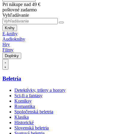
Pri nákupe nad 49 €
poštovné zadarmo
Vyhľadávanie
Knihy
E-knihy
Audioknihy
Hry
Filmy
Doplnky
Beletria
Detektívky, trilery a horory
Sci-fi a fantasy
Komiksy
Romantika
Spoločenská beletria
Klasika
Historické
Slovenská beletria
Svetová beletria