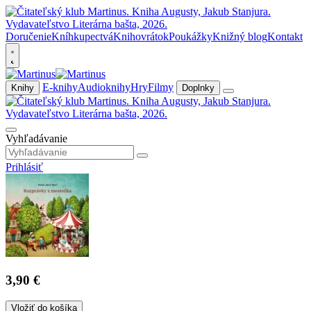
Doručenie
Kníhkupectvá
Knihovrátok
Poukážky
Knižný blog
Kontakt
E-knihy
Audioknihy
Hry
Filmy
Knihy
Doplnky
Vyhľadávanie
Prihlásiť
3,90 €
Vložiť do košíka