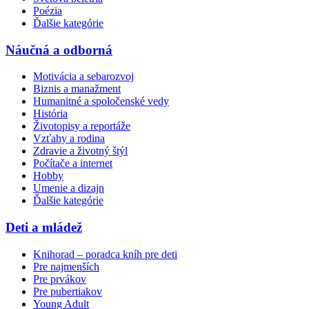
Poézia
Ďalšie kategórie
Náučná a odborná
Motivácia a sebarozvoj
Biznis a manažment
Humanitné a spoločenské vedy
História
Životopisy a reportáže
Vzťahy a rodina
Zdravie a životný štýl
Počítače a internet
Hobby
Umenie a dizajn
Ďalšie kategórie
Deti a mládež
Knihorad – poradca kníh pre deti
Pre najmenších
Pre prvákov
Pre pubertiakov
Young Adult