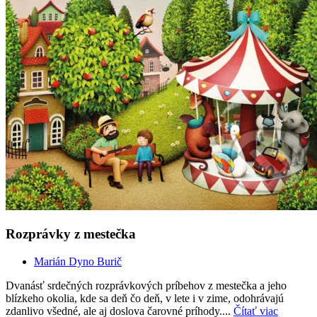
Rozprávky z mestečka
Marián Dyno Burič
Dvanásť srdečných rozprávkových príbehov z mestečka a jeho
blízkeho okolia, kde sa deň čo deň, v lete i v zime, odohrávajú
zdanlivo všedné, ale aj doslova čarovné príhody....
Čítať viac