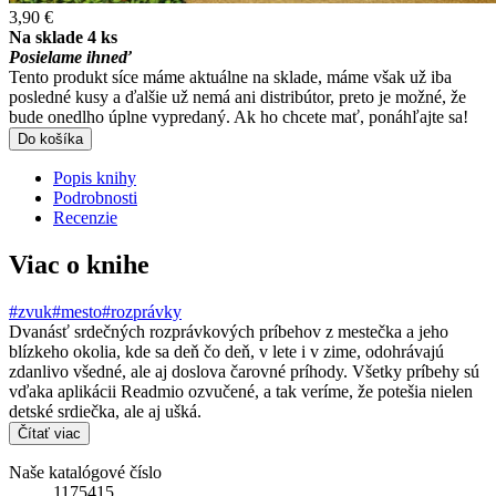
3,90 €
Na sklade 4 ks
Posielame ihneď
Tento produkt síce máme aktuálne na sklade, máme však už iba
posledné kusy a ďalšie už nemá ani distribútor, preto je možné, že
bude onedlho úplne vypredaný. Ak ho chcete mať, ponáhľajte sa!
Do košíka
Popis knihy
Podrobnosti
Recenzie
Viac o knihe
#zvuk
#mesto
#rozprávky
Dvanásť srdečných rozprávkových príbehov z mestečka a jeho
blízkeho okolia, kde sa deň čo deň, v lete i v zime, odohrávajú
zdanlivo všedné, ale aj doslova čarovné príhody. Všetky príbehy sú
vďaka aplikácii Readmio ozvučené, a tak veríme, že potešia nielen
detské srdiečka, ale aj ušká.
Čítať viac
Naše katalógové číslo
1175415