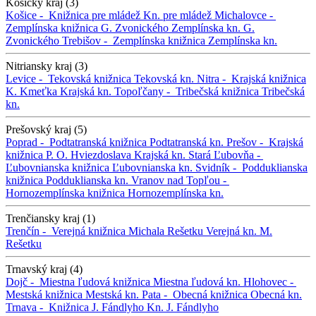
Košický kraj (3)
Košice -
Knižnica pre mládež
Kn. pre mládež
Michalovce -
Zemplínska knižnica G. Zvonického
Zemplínska kn. G.
Zvonického
Trebišov -
Zemplínska knižnica
Zemplínska kn.
Nitriansky kraj (3)
Levice -
Tekovská knižnica
Tekovská kn.
Nitra -
Krajská knižnica
K. Kmeťka
Krajská kn.
Topoľčany -
Tribečská knižnica
Tribečská
kn.
Prešovský kraj (5)
Poprad -
Podtatranská knižnica
Podtatranská kn.
Prešov -
Krajská
knižnica P. O. Hviezdoslava
Krajská kn.
Stará Ľubovňa -
Ľubovnianska knižnica
Ľubovnianska kn.
Svidník -
Podduklianska
knižnica
Podduklianska kn.
Vranov nad Topľou -
Hornozemplínska knižnica
Hornozemplínska kn.
Trenčiansky kraj (1)
Trenčín -
Verejná knižnica Michala Rešetku
Verejná kn. M.
Rešetku
Trnavský kraj (4)
Dojč -
Miestna ľudová knižnica
Miestna ľudová kn.
Hlohovec -
Mestská knižnica
Mestská kn.
Pata -
Obecná knižnica
Obecná kn.
Trnava -
Knižnica J. Fándlyho
Kn. J. Fándlyho