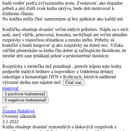
budú vedieť podľa zvýrazneného textu. Zvedavosť, ako dopadne
príbeh a aký ďalší zvuk kniha ukrýva, bude deti motivovať k
ďalšiemu čítaniu.
No knižku môžu čítať samozrejme aj bez aplikácie ako každú inú.
.
Knižôčka obsahuje dvanásť veľmi milých príbehov. Nájdu sa v nich
autá, starý vláčik, princezná, bosorka, nechýbajú ani veľmi aktuálne
rozprávky s vianočnou tématikou a mnoho iného. Príbehy sú
kratučké a budú fungovať aj ako rozprávky na dobrú noc. Vďaka
väčším písmenkám sa kniha číta dobre aj začínajúcim školákom, tie
menšie deti zase prilákajú pekné a pestrofarebné ilustrácie.
.
Rozprávky z mestečka tiež pomáhajú , pretože kúpou tejto knihy
podporíte malých hrdinov a bojovníkov z Oddelenia detskej
onkológie a hematológie DFN v Košiciach, ktorých nádherné
výtvarné dielka tam nájdete tiež.
Čítať viac
reagovať
3 pozitívne hodnotenia
3
0 negatívne hodnotenia
0
Zuzana Halašová
Overený zákazník
2.1.2022
Kniha obsahuje dvanásť roztomilých a láskavých rozprávok z