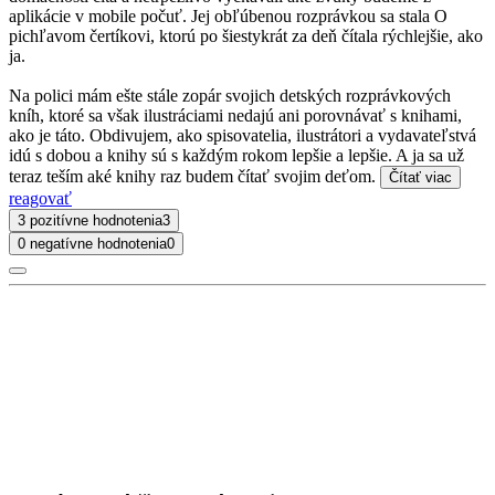
aplikácie v mobile počuť. Jej obľúbenou rozprávkou sa stala O
pichľavom čertíkovi, ktorú po šiestykrát za deň čítala rýchlejšie, ako
ja.
Na polici mám ešte stále zopár svojich detských rozprávkových
kníh, ktoré sa však ilustráciami nedajú ani porovnávať s knihami,
ako je táto. Obdivujem, ako spisovatelia, ilustrátori a vydavateľstvá
idú s dobou a knihy sú s každým rokom lepšie a lepšie. A ja sa už
teraz teším aké knihy raz budem čítať svojim deťom.
Čítať viac
reagovať
3 pozitívne hodnotenia
3
0 negatívne hodnotenia
0