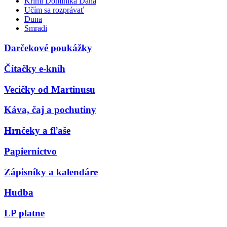
Krimi Dominika Dána
Učím sa rozprávať
Duna
Smradi
Darčekové poukážky
Čítačky e-kníh
Vecičky od Martinusu
Káva, čaj a pochutiny
Hrnčeky a fľaše
Papiernictvo
Zápisníky a kalendáre
Hudba
LP platne