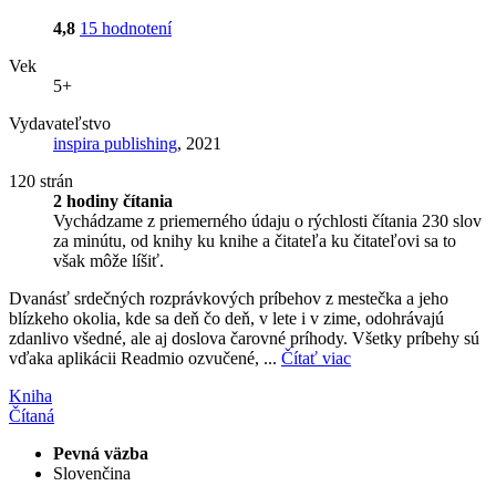
4,8
15 hodnotení
Vek
5+
Vydavateľstvo
inspira publishing
, 2021
120 strán
2 hodiny čítania
Vychádzame z priemerného údaju o rýchlosti čítania 230 slov
za minútu, od knihy ku knihe a čitateľa ku čitateľovi sa to
však môže líšiť.
Dvanásť srdečných rozprávkových príbehov z mestečka a jeho
blízkeho okolia, kde sa deň čo deň, v lete i v zime, odohrávajú
zdanlivo všedné, ale aj doslova čarovné príhody. Všetky príbehy sú
vďaka aplikácii Readmio ozvučené, ...
Čítať viac
Kniha
Čítaná
Pevná väzba
Slovenčina