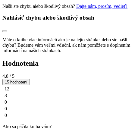
Našli ste chybu alebo škodlivý obsah?
Dajte nám, prosím, vedieť!
Nahlásiť chybu alebo škodlivý obsah
Máte o knihe viac informácií ako je na tejto stránke alebo ste našli
chybu? Budeme vám veľmi vďační, ak nám pomôžete s doplnením
informácií na našich stránkach.
Hodnotenia
4,8
/ 5
15 hodnotení
12
3
0
0
0
Ako sa páčila kniha vám?