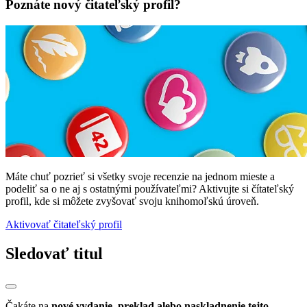
Poznáte nový čitateľský profil?
Máte chuť pozrieť si všetky svoje recenzie na jednom mieste a
podeliť sa o ne aj s ostatnými používateľmi? Aktivujte si čítateľský
profil, kde si môžete zvyšovať svoju knihomoľskú úroveň.
Aktivovať čitateľský profil
Sledovať titul
Čakáte na
nové vydanie, preklad alebo naskladnenie tejto