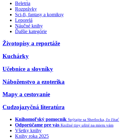
Beletria
Rozprávky
Sci-fi, fantasy a komiksy
Leporelá
Náučné knihy
Ďalšie kategórie
Životopisy a reportáže
Kuchárky
Učebnice a slovníky
Náboženstvo a ezoterika
Mapy a cestovanie
Cudzojazyčná literatúra
Knihomoľský pomocník
Spýtajte sa Sherlocka, čo čítať
Odporúčame pre vás
Knižné tipy ušité na mieru vám
Všetky knihy
Knihy roka 2025