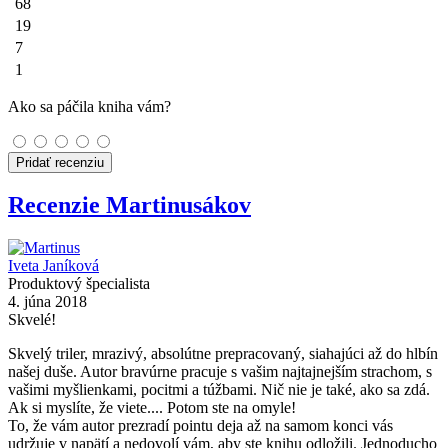
68
19
7
1
Ako sa páčila kniha vám?
Pridať recenziu
Recenzie Martinusákov
Iveta Janíková
Produktový špecialista
4. júna 2018
Skvelé!
Skvelý triler, mrazivý, absolútne prepracovaný, siahajúci až do hlbín
našej duše. Autor bravúrne pracuje s vašim najtajnejším strachom, s
vašimi myšlienkami, pocitmi a túžbami. Nič nie je také, ako sa zdá.
Ak si myslíte, že viete.... Potom ste na omyle!
To, že vám autor prezradí pointu deja až na samom konci vás
udržuje v napätí a nedovolí vám, aby ste knihu odložili. Jednoducho