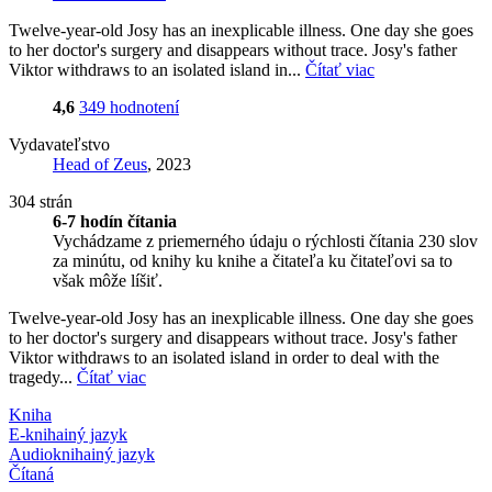
Twelve-year-old Josy has an inexplicable illness. One day she goes
to her doctor's surgery and disappears without trace. Josy's father
Viktor withdraws to an isolated island in...
Čítať viac
4,6
349 hodnotení
Vydavateľstvo
Head of Zeus
, 2023
304 strán
6-7 hodín čítania
Vychádzame z priemerného údaju o rýchlosti čítania 230 slov
za minútu, od knihy ku knihe a čitateľa ku čitateľovi sa to
však môže líšiť.
Twelve-year-old Josy has an inexplicable illness. One day she goes
to her doctor's surgery and disappears without trace. Josy's father
Viktor withdraws to an isolated island in order to deal with the
tragedy...
Čítať viac
Kniha
E-kniha
iný jazyk
Audiokniha
iný jazyk
Čítaná