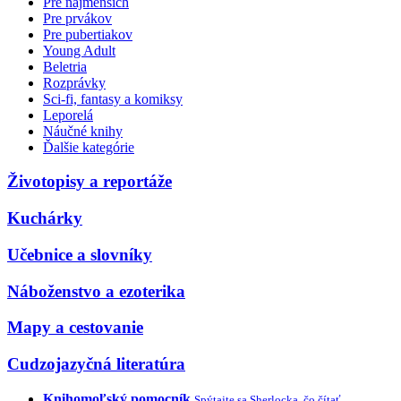
Pre najmenších
Pre prvákov
Pre pubertiakov
Young Adult
Beletria
Rozprávky
Sci-fi, fantasy a komiksy
Leporelá
Náučné knihy
Ďalšie kategórie
Životopisy a reportáže
Kuchárky
Učebnice a slovníky
Náboženstvo a ezoterika
Mapy a cestovanie
Cudzojazyčná literatúra
Knihomoľský pomocník
Spýtajte sa Sherlocka, čo čítať