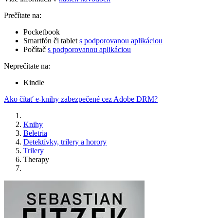
Prečítate na:
Pocketbook
Smartfón či tablet
s podporovanou aplikáciou
Počítač
s podporovanou aplikáciou
Neprečítate na:
Kindle
Ako čítať e-knihy zabezpečené cez Adobe DRM?
Knihy
Beletria
Detektívky, trilery a horory
Trilery
Therapy