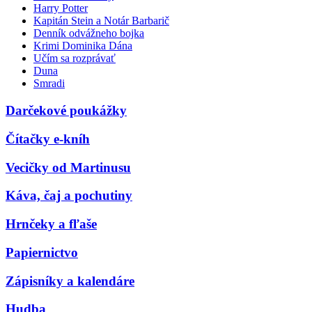
Harry Potter
Kapitán Stein a Notár Barbarič
Denník odvážneho bojka
Krimi Dominika Dána
Učím sa rozprávať
Duna
Smradi
Darčekové poukážky
Čítačky e-kníh
Vecičky od Martinusu
Káva, čaj a pochutiny
Hrnčeky a fľaše
Papiernictvo
Zápisníky a kalendáre
Hudba