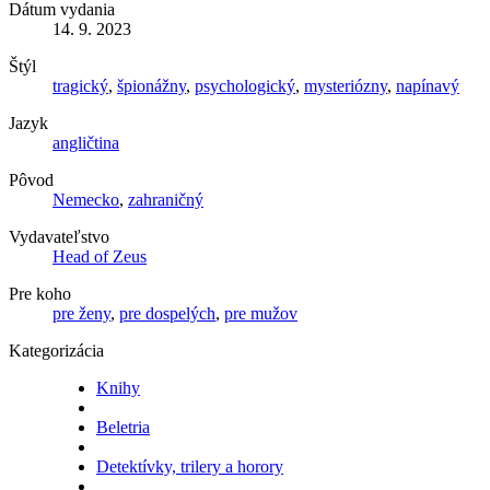
Dátum vydania
14. 9. 2023
Štýl
tragický
,
špionážny
,
psychologický
,
mysteriózny
,
napínavý
Jazyk
angličtina
Pôvod
Nemecko
,
zahraničný
Vydavateľstvo
Head of Zeus
Pre koho
pre ženy
,
pre dospelých
,
pre mužov
Kategorizácia
Knihy
Beletria
Detektívky, trilery a horory