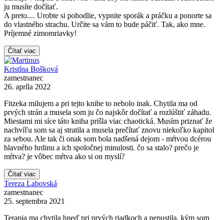
ju musíte dočítať.
A preto.... Urobte si pohodlie, vypnite sporák a práčku a ponorte sa
do vlastného strachu. Určite sa vám to bude páčiť. Tak, ako mne.
Príjemné zimomriavky!
Čítať viac
Kristína Bošková
zamestnanec
26. apríla 2022
Fitzeka milujem a pri tejto knihe to nebolo inak. Chytila ma od
prvých strán a musela som ju čo najskôr dočítať a rozlúštiť záhadu.
Miestami mi síce táto kniha prišla viac chaotická. Musím priznať že
nachvíľu som sa aj stratila a musela prečítať znovu niekoľko kapitol
za sebou. Ale tak či onak som bola nadšená dejom - mŕtvou dcérou
hlavného hrdinu a ich spoločnej minulosti. čo sa stalo? prečo je
mŕtva? je vôbec mŕtva ako si on myslí?
Čítať viac
Tereza Labovská
zamestnanec
25. septembra 2021
Terapia ma chytila hneď pri prvých riadkoch a nepustila, kým som