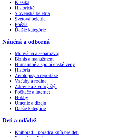
Klasika
Historické
Slovenská beletria
Svetová beletria
Poézia
Ďalšie kategórie
Náučná a odborná
Motivácia a sebarozvoj
Biznis a manažment
Humanitné a spoločenské vedy
História
Životopisy a reportáže
Vzťahy a rodina
Zdravie a životný štýl
Počítače a internet
Hobby
Umenie a dizajn
Ďalšie kategórie
Deti a mládež
Knihorad – poradca kníh pre deti