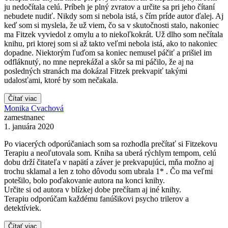
ju nedočítala celú. Príbeh je plný zvratov a určite sa pri jeho čítaní
nebudete nudiť. Nikdy som si nebola istá, s čím príde autor ďalej. Aj
keď som si myslela, že už viem, čo sa v skutočnosti stalo, nakoniec
ma Fitzek vyviedol z omylu a to niekoľkokrát. Už dlho som nečítala
knihu, pri ktorej som si až takto veľmi nebola istá, ako to nakoniec
dopadne. Niektorým ľuďom sa koniec nemusel páčiť a prišiel im
odfláknutý, no mne neprekážal a skôr sa mi páčilo, že aj na
posledných stranách ma dokázal Fitzek prekvapiť takými
udalosťami, ktoré by som nečakala.
Čítať viac
Monika Cvachová
zamestnanec
1. januára 2020
Po viacerých odporúčaniach som sa rozhodla prečítať si Fitzekovu
Terapiu a neoľutovala som. Kniha sa uberá rýchlym tempom, celú
dobu drží čitateľa v napätí a záver je prekvapujúci, mňa možno aj
trochu sklamal a len z toho dôvodu som ubrala 1* . Čo ma veľmi
potešilo, bolo poďakovanie autora na konci knihy.
Určite si od autora v blízkej dobe prečítam aj iné knihy.
Terapiu odporúčam každému fanúšikovi psycho trilerov a
detektíviek.
Čítať viac