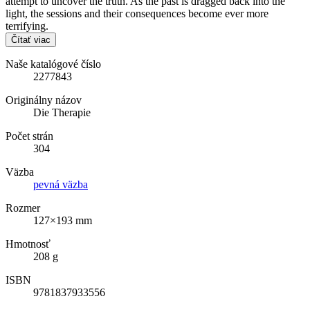
attempt to uncover the truth. As the past is dragged back into the
light, the sessions and their consequences become ever more
terrifying.
Čítať viac
Naše katalógové číslo
2277843
Originálny názov
Die Therapie
Počet strán
304
Väzba
pevná väzba
Rozmer
127×193 mm
Hmotnosť
208 g
ISBN
9781837933556