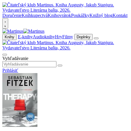
Doručenie
Kníhkupectvá
Knihovrátok
Poukážky
Knižný blog
Kontakt
E-knihy
Audioknihy
Hry
Filmy
Knihy
Doplnky
Vyhľadávanie
Prihlásiť