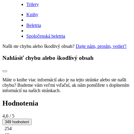
Trilery
Knihy
Beletria
Spoločenská beletria
Našli ste chybu alebo škodlivý obsah?
Dajte nám, prosím, vedieť!
Nahlásiť chybu alebo škodlivý obsah
Máte o knihe viac informácií ako je na tejto stránke alebo ste našli
chybu? Budeme vám veľmi vďační, ak nám pomôžete s doplnením
informácií na našich stránkach.
Hodnotenia
4,6
/ 5
349 hodnotení
254