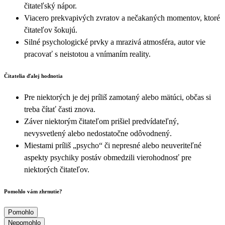
čitateľský nápor.
Viacero prekvapivých zvratov a nečakaných momentov, ktoré
čitateľov šokujú.
Silné psychologické prvky a mrazivá atmosféra, autor vie
pracovať s neistotou a vnímaním reality.
Čitatelia ďalej hodnotia
Pre niektorých je dej príliš zamotaný alebo mätúci, občas si
treba čítať časti znova.
Záver niektorým čitateľom prišiel predvídateľný,
nevysvetlený alebo nedostatočne odôvodnený.
Miestami príliš „psycho“ či nepresné alebo neuveriteľné
aspekty psychiky postáv obmedzili vierohodnosť pre
niektorých čitateľov.
Pomohlo vám zhrnutie?
Pomohlo
Nepomohlo