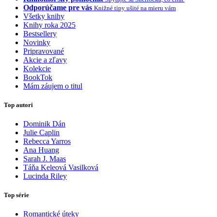
Odporúčame pre vás
Knižné tipy ušité na mieru vám
Všetky knihy
Knihy roka 2025
Bestsellery
Novinky
Pripravované
Akcie a zľavy
Kolekcie
BookTok
Mám záujem o titul
Top autori
Dominik Dán
Julie Caplin
Rebecca Yarros
Ana Huang
Sarah J. Maas
Táňa Keleová Vasilková
Lucinda Riley
Top série
Romantické úteky