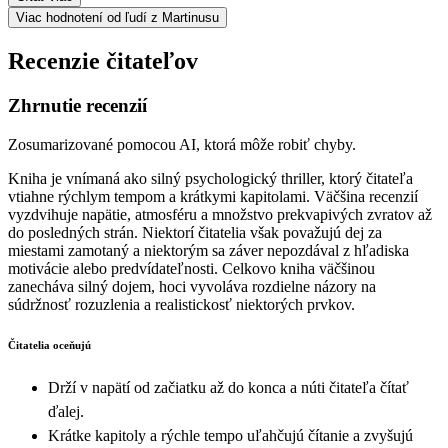
Viac hodnotení od ľudí z Martinusu
Recenzie čitateľov
Zhrnutie recenzií
Zosumarizované pomocou AI, ktorá môže robiť chyby.
Kniha je vnímaná ako silný psychologický thriller, ktorý čitateľa
vtiahne rýchlym tempom a krátkymi kapitolami. Väčšina recenzií
vyzdvihuje napätie, atmosféru a množstvo prekvapivých zvratov až
do posledných strán. Niektorí čitatelia však považujú dej za
miestami zamotaný a niektorým sa záver nepozdával z hľadiska
motivácie alebo predvídateľnosti. Celkovo kniha väčšinou
zanecháva silný dojem, hoci vyvoláva rozdielne názory na
súdržnosť rozuzlenia a realistickosť niektorých prvkov.
Čitatelia oceňujú
Drží v napätí od začiatku až do konca a núti čitateľa čítať
ďalej.
Krátke kapitoly a rýchle tempo uľahčujú čítanie a zvyšujú