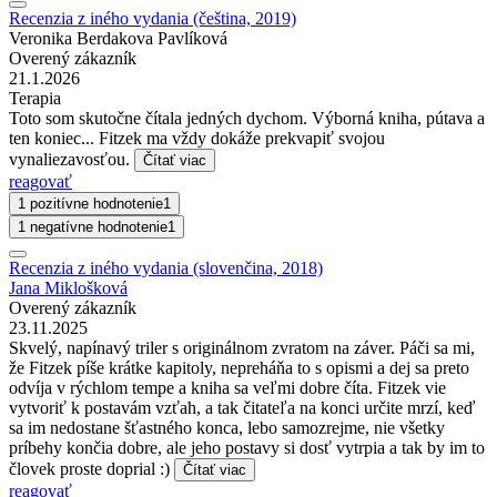
Recenzia z iného vydania (čeština, 2019)
Veronika Berdakova Pavlíková
Overený zákazník
21.1.2026
Terapia
Toto som skutočne čítala jedných dychom. Výborná kniha, pútava a
ten koniec... Fitzek ma vždy dokáže prekvapiť svojou
vynaliezavosťou.
Čítať viac
reagovať
1 pozitívne hodnotenie
1
1 negatívne hodnotenie
1
Recenzia z iného vydania (slovenčina, 2018)
Jana Miklošková
Overený zákazník
23.11.2025
Skvelý, napínavý triler s originálnom zvratom na záver. Páči sa mi,
že Fitzek píše krátke kapitoly, nepreháňa to s opismi a dej sa preto
odvíja v rýchlom tempe a kniha sa veľmi dobre číta. Fitzek vie
vytvoriť k postavám vzťah, a tak čitateľa na konci určite mrzí, keď
sa im nedostane šťastného konca, lebo samozrejme, nie všetky
príbehy končia dobre, ale jeho postavy si dosť vytrpia a tak by im to
človek proste doprial :)
Čítať viac
reagovať