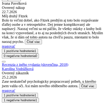
Ivana Pavelková
Overený nákup
22.7.2026
Môj druhý Fitzek
Bolo to veľmi dobré, ako Fitzek predtým aj toto bolo rozprávanie
ďalšej osobe a v retrospektíve. Dej jemne komplikovaný ale
napínavý. Naozaj veľmi sa mi páčilo, že všetky otázky z knihy boli
na konci vypovedané, a to aj na posledných dvoch stranách. Myslím
však, že si dám od tohto autora na chvíľu pauzu, miestami to bolo
naozaj psycho.
Čítať viac
reagovať
1 pozitívne hodnotenie
1
0 negatívne hodnotenia
0
Recenzia z iného vydania (slovenčina, 2018)
Karolína Vodrážková
Overený zákazník
25.2.2026
Zase neskutečně psychologicky propracovaný pribeh, u kterého
jsem valila oči. Asi mám nového oblíbeného autora.
Čítať viac
reagovať
1 pozitívne hodnotenie
1
1 negatívne hodnotenie
1