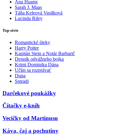
Ana Huang
Sarah J. Maas
Táňa Keleová Vasilková
Lucinda Riley
Top série
Romantické úteky
Harry Potter
Kapitán Stein a Notár Barbarič
Denník odvážneho bojka
Krimi Dominika Dána
Učím sa rozprávať
Duna
Smradi
Darčekové poukážky
Čítačky e-kníh
Vecičky od Martinusu
Káva, čaj a pochutiny