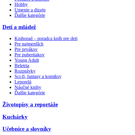
Hobby
Umenie a dizajn
Ďalšie kategórie
Deti a mládež
Knihorad – poradca kníh pre deti
Pre najmenších
Pre prvákov
Pre pubertiakov
Young Adult
Beletria
Rozprávky
Sci-fi, fantasy a komiksy
Leporelá
Náučné knihy
Ďalšie kategórie
Životopisy a reportáže
Kuchárky
Učebnice a slovníky