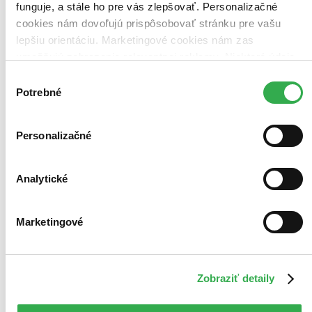
funguje, a stále ho pre vás zlepšovať. Personalizačné
cookies nám dovoľujú prispôsobovať stránku pre vašu
lepšiu orientáciu. Marketingové cookies nám zas
umožňujú zobrazenie relevantnej reklamy. Niektoré údaje
zdieľame aj s tretími stranami. Veľmi by nám pomohlo,
Výber
keby sme mohli používať všetky tieto cookies. Ďakujeme!
Potrebné
súhlasu
Personalizačné
Analytické
Marketingové
Zobraziť detaily