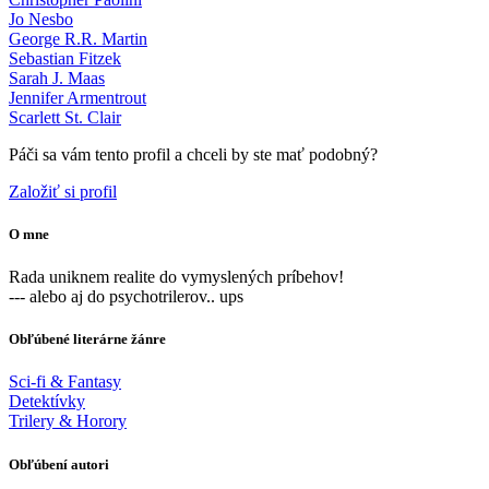
Jo Nesbo
George R.R. Martin
Sebastian Fitzek
Sarah J. Maas
Jennifer Armentrout
Scarlett St. Clair
Páči sa vám tento profil a chceli by ste mať podobný?
Založiť si profil
O mne
Rada uniknem realite do vymyslených príbehov!
--- alebo aj do psychotrilerov.. ups
Obľúbené literárne žánre
Sci-fi & Fantasy
Detektívky
Trilery & Horory
Obľúbení autori