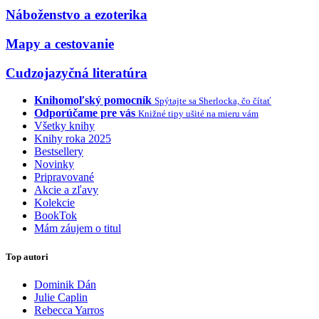
Náboženstvo a ezoterika
Mapy a cestovanie
Cudzojazyčná literatúra
Knihomoľský pomocník
Spýtajte sa Sherlocka, čo čítať
Odporúčame pre vás
Knižné tipy ušité na mieru vám
Všetky knihy
Knihy roka 2025
Bestsellery
Novinky
Pripravované
Akcie a zľavy
Kolekcie
BookTok
Mám záujem o titul
Top autori
Dominik Dán
Julie Caplin
Rebecca Yarros