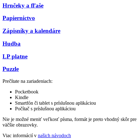
Hrnčeky a fľaše
Papiernictvo
Zápisníky a kalendáre
Hudba
LP platne
Puzzle
Prečítate na zariadeniach:
Pocketbook
Kindle
Smartfón či tablet s príslušnou aplikáciou
Počítač s príslušnou aplikáciou
Nie je možné meniť veľkosť písma, formát je preto vhodný skôr pre
väčšie obrazovky.
Viac informácií v
našich návodoch