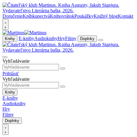
Doručenie
Kníhkupectvá
Knihovrátok
Poukážky
Knižný blog
Kontakt
E-knihy
Audioknihy
Hry
Filmy
Knihy
Doplnky
Vyhľadávanie
Prihlásiť
Vyhľadávanie
Knihy
E-knihy
Audioknihy
Hry
Filmy
Doplnky