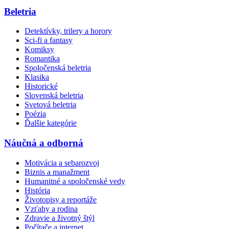
Beletria
Detektívky, trilery a horory
Sci-fi a fantasy
Komiksy
Romantika
Spoločenská beletria
Klasika
Historické
Slovenská beletria
Svetová beletria
Poézia
Ďalšie kategórie
Náučná a odborná
Motivácia a sebarozvoj
Biznis a manažment
Humanitné a spoločenské vedy
História
Životopisy a reportáže
Vzťahy a rodina
Zdravie a životný štýl
Počítače a internet