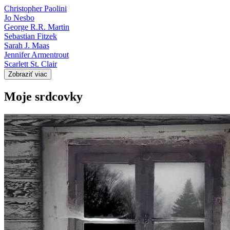
Christopher Paolini
Jo Nesbo
George R.R. Martin
Sebastian Fitzek
Sarah J. Maas
Jennifer Armentrout
Scarlett St. Clair
Zobraziť viac
Moje srdcovky