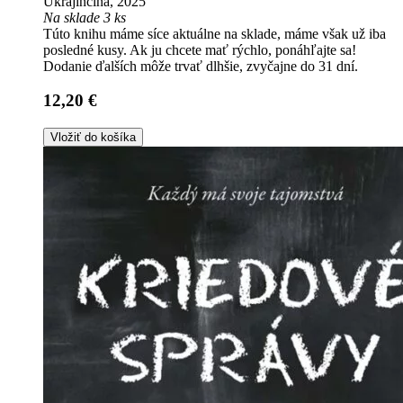
Ukrajinčina, 2025
Na sklade 3 ks
Túto knihu máme síce aktuálne na sklade, máme však už iba
posledné kusy. Ak ju chcete mať rýchlo, ponáhľajte sa!
Dodanie ďalších môže trvať dlhšie, zvyčajne do 31 dní.
12,20 €
Vložiť do košíka