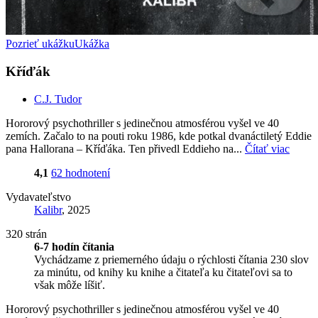
Pozrieť ukážku
Ukážka
Kříďák
C.J. Tudor
Hororový psychothriller s jedinečnou atmosférou vyšel ve 40
zemích. Začalo to na pouti roku 1986, kde potkal dvanáctiletý Eddie
pana Hallorana – Kříďáka. Ten přivedl Eddieho na...
Čítať viac
4,1
62 hodnotení
Vydavateľstvo
Kalibr
, 2025
320 strán
6-7 hodín čítania
Vychádzame z priemerného údaju o rýchlosti čítania 230 slov
za minútu, od knihy ku knihe a čitateľa ku čitateľovi sa to
však môže líšiť.
Hororový psychothriller s jedinečnou atmosférou vyšel ve 40