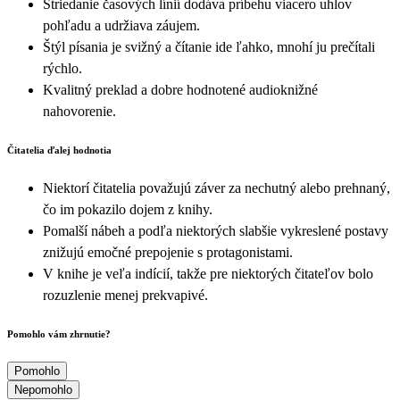
Striedanie časových línií dodáva príbehu viacero uhlov
pohľadu a udržiava záujem.
Štýl písania je svižný a čítanie ide ľahko, mnohí ju prečítali
rýchlo.
Kvalitný preklad a dobre hodnotené audioknižné
nahovorenie.
Čitatelia ďalej hodnotia
Niektorí čitatelia považujú záver za nechutný alebo prehnaný,
čo im pokazilo dojem z knihy.
Pomalší nábeh a podľa niektorých slabšie vykreslené postavy
znižujú emočné prepojenie s protagonistami.
V knihe je veľa indícií, takže pre niektorých čitateľov bolo
rozuzlenie menej prekvapivé.
Pomohlo vám zhrnutie?
Pomohlo
Nepomohlo