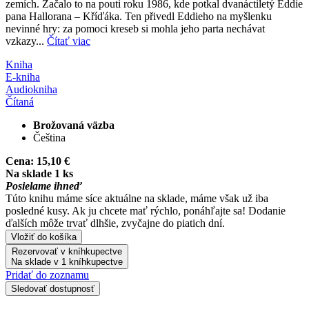
zemích. Začalo to na pouti roku 1986, kde potkal dvanáctiletý Eddie
pana Hallorana – Kříďáka. Ten přivedl Eddieho na myšlenku
nevinné hry: za pomoci kreseb si mohla jeho parta nechávat
vzkazy...
Čítať viac
Kniha
E-kniha
Audiokniha
Čítaná
Brožovaná väzba
Čeština
Cena:
15,10 €
Na sklade 1 ks
Posielame ihneď
Túto knihu máme síce aktuálne na sklade, máme však už iba
posledné kusy. Ak ju chcete mať rýchlo, ponáhľajte sa! Dodanie
ďalších môže trvať dlhšie, zvyčajne do piatich dní.
Vložiť do košíka
Rezervovať v kníhkupectve
Na sklade v 1 kníhkupectve
Pridať do zoznamu
Sledovať dostupnosť