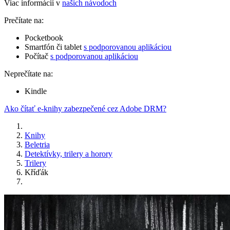
Viac informácií v
našich návodoch
Prečítate na:
Pocketbook
Smartfón či tablet
s podporovanou aplikáciou
Počítač
s podporovanou aplikáciou
Neprečítate na:
Kindle
Ako čítať e-knihy zabezpečené cez Adobe DRM?
Knihy
Beletria
Detektívky, trilery a horory
Trilery
Kříďák