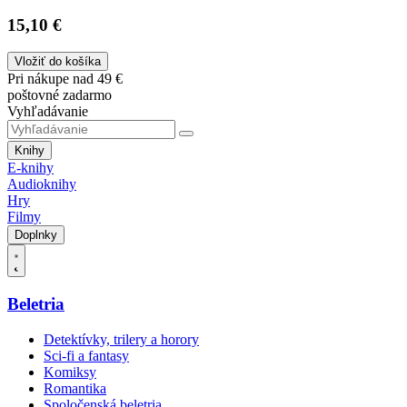
15,10 €
Vložiť do košíka
Pri nákupe nad 49 €
poštovné zadarmo
Vyhľadávanie
Knihy
E-knihy
Audioknihy
Hry
Filmy
Doplnky
Beletria
Detektívky, trilery a horory
Sci-fi a fantasy
Komiksy
Romantika
Spoločenská beletria