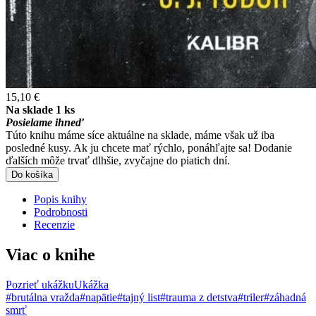
15,10 €
Na sklade 1 ks
Posielame ihneď
Túto knihu máme síce aktuálne na sklade, máme však už iba
posledné kusy. Ak ju chcete mať rýchlo, ponáhľajte sa! Dodanie
ďalších môže trvať dlhšie, zvyčajne do piatich dní.
Do košíka
Popis knihy
Podrobnosti
Recenzie
Viac o knihe
Pozrieť ukážku
Ukážka
#brutálna vražda
#napätie
#tajný list
#trauma z detstva
#triler
#záhadná
smrť