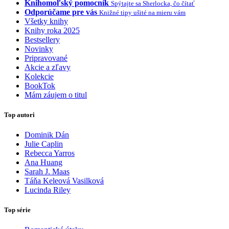
Knihomoľský pomocník
Spýtajte sa Sherlocka, čo čítať
Odporúčame pre vás
Knižné tipy ušité na mieru vám
Všetky knihy
Knihy roka 2025
Bestsellery
Novinky
Pripravované
Akcie a zľavy
Kolekcie
BookTok
Mám záujem o titul
Top autori
Dominik Dán
Julie Caplin
Rebecca Yarros
Ana Huang
Sarah J. Maas
Táňa Keleová Vasilková
Lucinda Riley
Top série