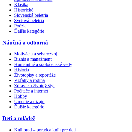
Klasika
Historické
Slovenská beletria
Svetová beletria
Poézia
Ďalšie kategórie
Náučná a odborná
Motivácia a sebarozvoj
Biznis a manažment
Humanitné a spoločenské vedy
História
Životopisy a reportáže
Vzťahy a rodina
Zdravie a životný štýl
Počítače a internet
Hobby
Umenie a dizajn
Ďalšie kategórie
Deti a mládež
Knihorad – poradca kníh pre deti