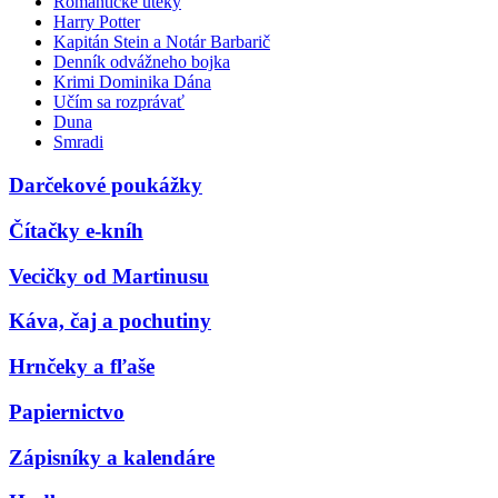
Romantické úteky
Harry Potter
Kapitán Stein a Notár Barbarič
Denník odvážneho bojka
Krimi Dominika Dána
Učím sa rozprávať
Duna
Smradi
Darčekové poukážky
Čítačky e-kníh
Vecičky od Martinusu
Káva, čaj a pochutiny
Hrnčeky a fľaše
Papiernictvo
Zápisníky a kalendáre