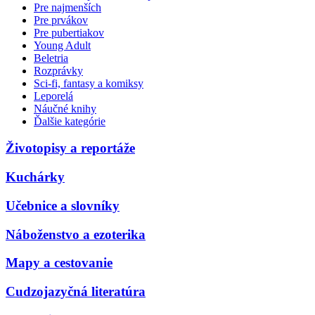
Pre najmenších
Pre prvákov
Pre pubertiakov
Young Adult
Beletria
Rozprávky
Sci-fi, fantasy a komiksy
Leporelá
Náučné knihy
Ďalšie kategórie
Životopisy a reportáže
Kuchárky
Učebnice a slovníky
Náboženstvo a ezoterika
Mapy a cestovanie
Cudzojazyčná literatúra