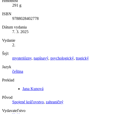
Hmotnosť
291 g
ISBN
9788028402778
Dátum vydania
7. 3. 2025
Vydanie
2.
Štýl
mysteriózny
,
napínavý
,
psychologický
,
tragický
Jazyk
čeština
Preklad
Jana Kunová
Pôvod
Spojené kráľovstvo
,
zahraničný
Vydavateľstvo