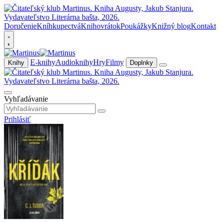
Doručenie
Kníhkupectvá
Knihovrátok
Poukážky
Knižný blog
Kontakt
E-knihy
Audioknihy
Hry
Filmy
Knihy
Doplnky
Vyhľadávanie
Prihlásiť