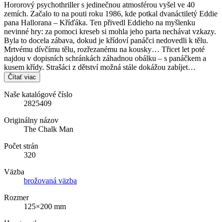
Hororový psychothriller s jedinečnou atmosférou vyšel ve 40
zemích. Začalo to na pouti roku 1986, kde potkal dvanáctiletý Eddie
pana Hallorana – Kříďáka. Ten přivedl Eddieho na myšlenku
nevinné hry: za pomoci kreseb si mohla jeho parta nechávat vzkazy.
Byla to docela zábava, dokud je křídoví panáčci nedovedli k tělu.
Mrtvému dívčímu tělu, rozřezanému na kousky… Třicet let poté
najdou v dopisních schránkách záhadnou obálku – s panáčkem a
kusem křídy. Strašáci z dětství možná stále dokážou zabíjet…
Čítať viac
Naše katalógové číslo
2825409
Originálny názov
The Chalk Man
Počet strán
320
Väzba
brožovaná väzba
Rozmer
125×200 mm