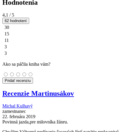
Hodnotenia
4,1
/ 5
62 hodnotení
30
15
11
3
3
Ako sa páčila kniha vám?
Pridať recenziu
Recenzie Martinusákov
Michal Kulhavý
zamestnanec
22. februára 2019
Povinná jazda,pre milovníka žánru.
Chválim.Výborné prelínanie časových línií,napätie,prekvapivý