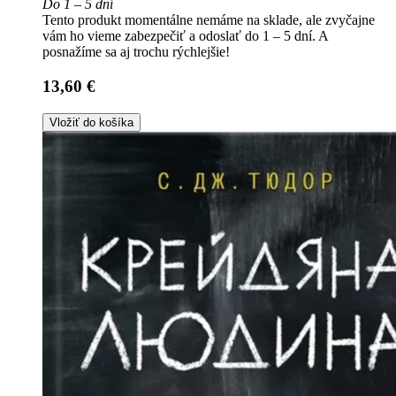
Do 1 – 5 dní
Tento produkt momentálne nemáme na sklade, ale zvyčajne
vám ho vieme zabezpečiť a odoslať do 1 – 5 dní. A
posnažíme sa aj trochu rýchlejšie!
13,60 €
Vložiť do košíka