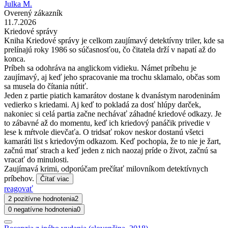
Julka M.
Overený zákazník
11.7.2026
Kriedové správy
Kniha Kriedové správy je celkom zaujímavý detektívny triler, kde sa
prelínajú roky 1986 so súčasnosťou, čo čitatela drží v napatí až do
konca.
Príbeh sa odohráva na anglickom vidieku. Námet príbehu je
zaujímavý, aj keď jeho spracovanie ma trochu sklamalo, občas som
sa musela do čítania nútiť.
Jeden z partie piatich kamarátov dostane k dvanástym narodeninám
vedierko s kriedami. Aj keď to pokladá za dosť hlúpy darček,
nakoniec si celá partia začne nechávať záhadné kriedové odkazy. Je
to zábavné až do momentu, keď ich kriedový panáčik privedie v
lese k mŕtvole dievčaťa. O tridsať rokov neskor dostanú všetci
kamaráti list s kriedovým odkazom. Keď pochopia, že to nie je žart,
začnú mať strach a keď jeden z nich naozaj príde o život, začnú sa
vracať do minulosti.
Zaujímavá krimi, odporúčam prečítať milovníkom detektívnych
príbehov.
Čítať viac
reagovať
2 pozitívne hodnotenia
2
0 negatívne hodnotenia
0