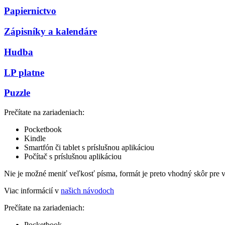
Papiernictvo
Zápisníky a kalendáre
Hudba
LP platne
Puzzle
Prečítate na zariadeniach:
Pocketbook
Kindle
Smartfón či tablet s príslušnou aplikáciou
Počítač s príslušnou aplikáciou
Nie je možné meniť veľkosť písma, formát je preto vhodný skôr pre 
Viac informácií v
našich návodoch
Prečítate na zariadeniach:
Pocketbook