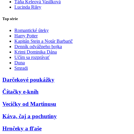
Táňa Keleová Vasilková
Lucinda Riley
Top série
Romantické úteky
Harry Potter
Kapitán Stein a Notár Barbarič
Denník odvážneho bojka
Krimi Dominika Dána
Učím sa rozprávať
Duna
Smradi
Darčekové poukážky
Čítačky e-kníh
Vecičky od Martinusu
Káva, čaj a pochutiny
Hrnčeky a fľaše