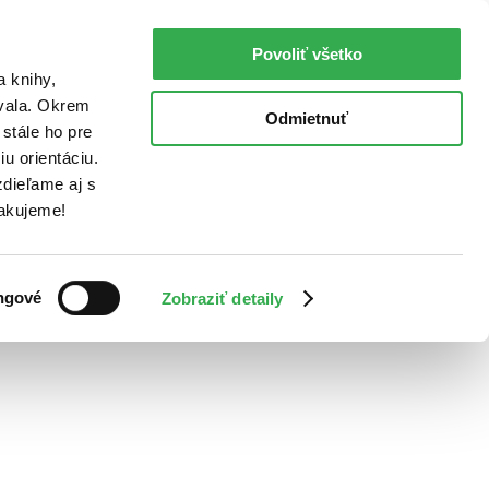
Povoliť všetko
a knihy,
ovala. Okrem
Odmietnuť
stále ho pre
u orientáciu.
dieľame aj s
Ďakujeme!
ngové
Zobraziť detaily