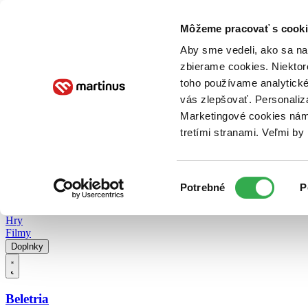
Doručenie
Kníhkupectvá
Knihovrátok
Poukážky
Knižný blog
Kontakt
Môžeme pracovať s cooki
Aby sme vedeli, ako sa na 
zbierame cookies. Niektor
E-knihy
Audioknihy
Hry
Filmy
Knihy
Doplnky
toho používame analytické
vás zlepšovať. Personaliz
Vyhľadávanie
Marketingové cookies nám 
tretími stranami. Veľmi b
Prihlásiť
Vyhľadávanie
Výber
Knihy
Potrebné
P
súhlasu
E-knihy
Audioknihy
Hry
Filmy
Doplnky
Beletria