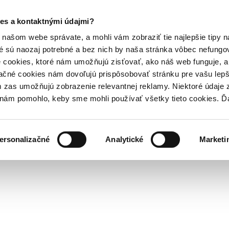
es a kontaktnými údajmi?
našom webe správate, a mohli vám zobraziť tie najlepšie tipy n
é sú naozaj potrebné a bez nich by naša stránka vôbec nefung
 cookies, ktoré nám umožňujú zisťovať, ako náš web funguje, a 
ačné cookies nám dovoľujú prispôsobovať stránku pre vašu lepši
zas umožňujú zobrazenie relevantnej reklamy. Niektoré údaje z
y nám pomohlo, keby sme mohli používať všetky tieto cookies. 
ersonalizačné
Analytické
Marketi