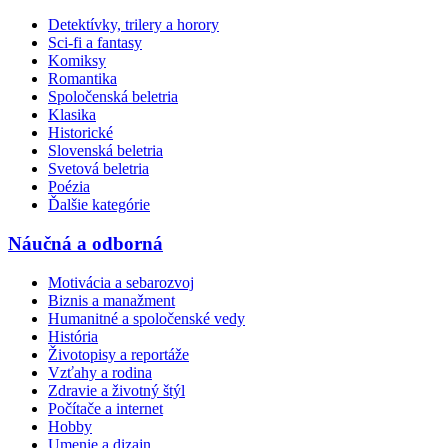
Detektívky, trilery a horory
Sci-fi a fantasy
Komiksy
Romantika
Spoločenská beletria
Klasika
Historické
Slovenská beletria
Svetová beletria
Poézia
Ďalšie kategórie
Náučná a odborná
Motivácia a sebarozvoj
Biznis a manažment
Humanitné a spoločenské vedy
História
Životopisy a reportáže
Vzťahy a rodina
Zdravie a životný štýl
Počítače a internet
Hobby
Umenie a dizajn