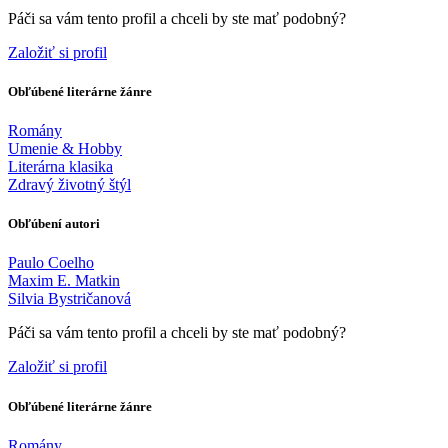
Páči sa vám tento profil a chceli by ste mať podobný?
Založiť si profil
Obľúbené literárne žánre
Romány
Umenie & Hobby
Literárna klasika
Zdravý životný štýl
Obľúbení autori
Paulo Coelho
Maxim E. Matkin
Silvia Bystričanová
Páči sa vám tento profil a chceli by ste mať podobný?
Založiť si profil
Obľúbené literárne žánre
Romány