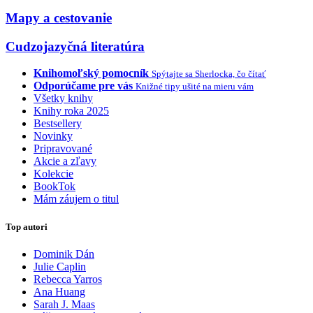
Mapy a cestovanie
Cudzojazyčná literatúra
Knihomoľský pomocník
Spýtajte sa Sherlocka, čo čítať
Odporúčame pre vás
Knižné tipy ušité na mieru vám
Všetky knihy
Knihy roka 2025
Bestsellery
Novinky
Pripravované
Akcie a zľavy
Kolekcie
BookTok
Mám záujem o titul
Top autori
Dominik Dán
Julie Caplin
Rebecca Yarros
Ana Huang
Sarah J. Maas