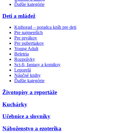
Ďalšie kategórie
Deti a mládež
Knihorad – poradca kníh pre deti
Pre najmenších
Pre prvákov
Pre pubertiakov
Young Adult
Beletria
Rozprávky
Sci-fi, fantasy a komiksy
Leporelá
Náučné knihy
Ďalšie kategórie
Životopisy a reportáže
Kuchárky
Učebnice a slovníky
Náboženstvo a ezoterika