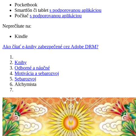
Pocketbook
Smartfón či tablet
s podporovanou aplikáciou
Počítač
s podporovanou aplikáciou
Neprečítate na:
Kindle
Ako čítať e-knihy zabezpečené cez Adobe DRM?
Knihy
Odborné a náučné
Motivácia a sebarozvoj
Sebarozvoj
Alchymista