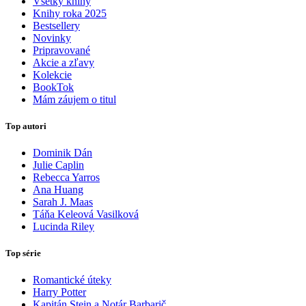
Všetky knihy
Knihy roka 2025
Bestsellery
Novinky
Pripravované
Akcie a zľavy
Kolekcie
BookTok
Mám záujem o titul
Top autori
Dominik Dán
Julie Caplin
Rebecca Yarros
Ana Huang
Sarah J. Maas
Táňa Keleová Vasilková
Lucinda Riley
Top série
Romantické úteky
Harry Potter
Kapitán Stein a Notár Barbarič