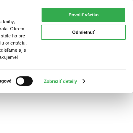
Povoliť všetko
a knihy,
ovala. Okrem
Odmietnuť
stále ho pre
u orientáciu.
dieľame aj s
Ďakujeme!
ngové
Zobraziť detaily