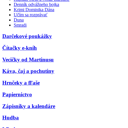
Denník odvážneho bojka
Krimi Dominika Dána
Učím sa rozprávať
Duna
Smradi
Darčekové poukážky
Čítačky e-kníh
Vecičky od Martinusu
Káva, čaj a pochutiny
Hrnčeky a fľaše
Papiernictvo
Zápisníky a kalendáre
Hudba