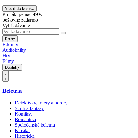
Vložiť do košíka
Pri nákupe nad 49 €
poštovné zadarmo
Vyhľadávanie
Knihy
E-knihy
Audioknihy
Hry
Filmy
Doplnky
Beletria
Detektívky, trilery a horory
Sci-fi a fantasy
Komiksy
Romantika
Spoločenská beletria
Klasika
Historické