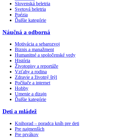
Slovenská beletria
Svetová beletria
Poézia
Ďalšie kategórie
Náučná a odborná
Motivácia a sebarozvoj
Biznis a manažment
Humanitné a spoločenské vedy
História
Životopisy a reportáže
Vzťahy a rodina
Zdravie a životný štýl
Počítače a internet
Hobby
Umenie a dizajn
Ďalšie kategórie
Deti a mládež
Knihorad – poradca kníh pre deti
Pre najmenších
Pre prvákov