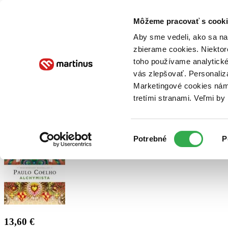
Doručenie
Kníhkupectvá
Knihovrátok
Poukážky
Knižný blog
Kontakt
Môžeme pracovať s cooki
Aby sme vedeli, ako sa na 
zbierame cookies. Niektor
E-knihy
Audioknihy
Hry
Filmy
Knihy
Doplnky
toho používame analytické
vás zlepšovať. Personaliz
Vyhľadávanie
Marketingové cookies nám 
tretími stranami. Veľmi b
Prihlásiť
Výber
Potrebné
P
súhlasu
13,60 €