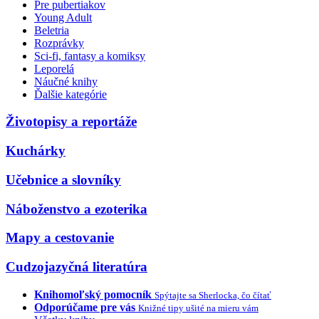
Pre pubertiakov
Young Adult
Beletria
Rozprávky
Sci-fi, fantasy a komiksy
Leporelá
Náučné knihy
Ďalšie kategórie
Životopisy a reportáže
Kuchárky
Učebnice a slovníky
Náboženstvo a ezoterika
Mapy a cestovanie
Cudzojazyčná literatúra
Knihomoľský pomocník
Spýtajte sa Sherlocka, čo čítať
Odporúčame pre vás
Knižné tipy ušité na mieru vám