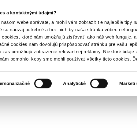
es a kontaktnými údajmi?
našom webe správate, a mohli vám zobraziť tie najlepšie tipy n
é sú naozaj potrebné a bez nich by naša stránka vôbec nefung
 cookies, ktoré nám umožňujú zisťovať, ako náš web funguje, a 
ačné cookies nám dovoľujú prispôsobovať stránku pre vašu lepši
zas umožňujú zobrazenie relevantnej reklamy. Niektoré údaje z
y nám pomohlo, keby sme mohli používať všetky tieto cookies. 
ersonalizačné
Analytické
Marketi