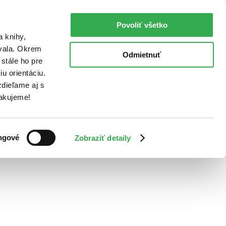
Povoliť všetko
a knihy,
ovala. Okrem
Odmietnuť
stále ho pre
u orientáciu.
dieľame aj s
Ďakujeme!
ngové
Zobraziť detaily