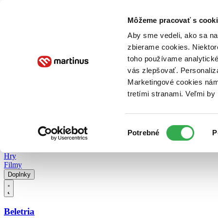
Doručenie
Kníhkupectvá
Knihovrátok
Poukážky
Knižný blog
Kontakt
Môžeme pracovať s cooki
Aby sme vedeli, ako sa na 
zbierame cookies. Niektor
E-knihy
Audioknihy
Hry
Filmy
Knihy
Doplnky
toho používame analytické
vás zlepšovať. Personaliz
Vyhľadávanie
Marketingové cookies nám 
tretími stranami. Veľmi b
Prihlásiť
Vyhľadávanie
Výber
Knihy
Potrebné
P
súhlasu
E-knihy
Audioknihy
Hry
Filmy
Doplnky
Beletria