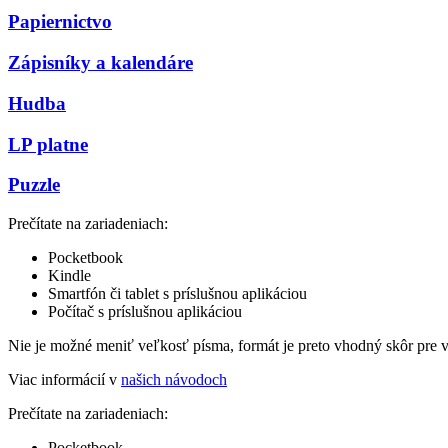
Papiernictvo
Zápisníky a kalendáre
Hudba
LP platne
Puzzle
Prečítate na zariadeniach:
Pocketbook
Kindle
Smartfón či tablet s príslušnou aplikáciou
Počítač s príslušnou aplikáciou
Nie je možné meniť veľkosť písma, formát je preto vhodný skôr pre 
Viac informácií v
našich návodoch
Prečítate na zariadeniach:
Pocketbook