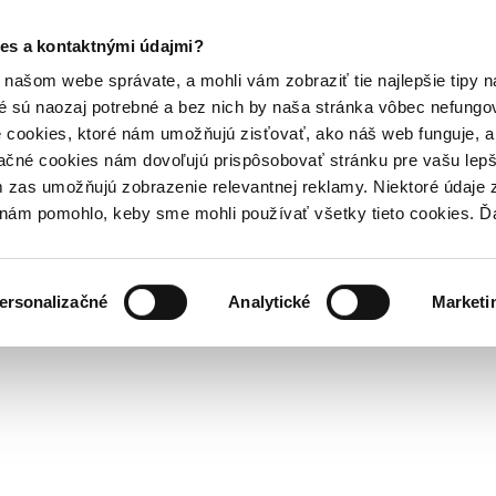
es a kontaktnými údajmi?
našom webe správate, a mohli vám zobraziť tie najlepšie tipy n
é sú naozaj potrebné a bez nich by naša stránka vôbec nefung
 cookies, ktoré nám umožňujú zisťovať, ako náš web funguje, a 
ačné cookies nám dovoľujú prispôsobovať stránku pre vašu lepši
zas umožňujú zobrazenie relevantnej reklamy. Niektoré údaje z
y nám pomohlo, keby sme mohli používať všetky tieto cookies. 
ersonalizačné
Analytické
Marketi