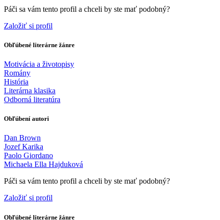
Páči sa vám tento profil a chceli by ste mať podobný?
Založiť si profil
Obľúbené literárne žánre
Motivácia a životopisy
Romány
História
Literárna klasika
Odborná literatúra
Obľúbení autori
Dan Brown
Jozef Karika
Paolo Giordano
Michaela Ella Hajduková
Páči sa vám tento profil a chceli by ste mať podobný?
Založiť si profil
Obľúbené literárne žánre