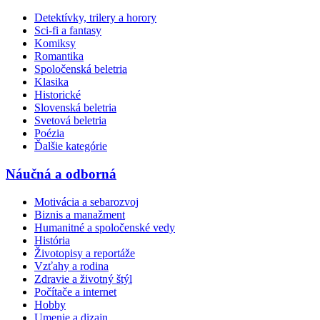
Detektívky, trilery a horory
Sci-fi a fantasy
Komiksy
Romantika
Spoločenská beletria
Klasika
Historické
Slovenská beletria
Svetová beletria
Poézia
Ďalšie kategórie
Náučná a odborná
Motivácia a sebarozvoj
Biznis a manažment
Humanitné a spoločenské vedy
História
Životopisy a reportáže
Vzťahy a rodina
Zdravie a životný štýl
Počítače a internet
Hobby
Umenie a dizajn