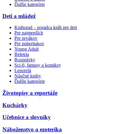
Ďalšie kategórie
Deti a mládež
Knihorad – poradca kníh pre deti
Pre najmenších
Pre prvákov
Pre pubertiakov
Young Adult
Beletria
Rozprávky
Sci-fi, fantasy a komiksy
Leporelá
Náučné knihy
Ďalšie kategórie
Životopisy a reportáže
Kuchárky
Učebnice a slovníky
Náboženstvo a ezoterika