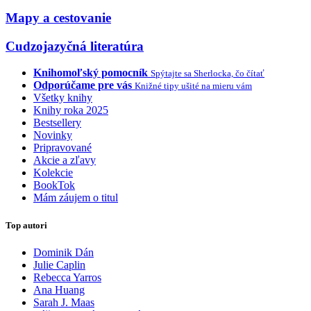
Mapy a cestovanie
Cudzojazyčná literatúra
Knihomoľský pomocník
Spýtajte sa Sherlocka, čo čítať
Odporúčame pre vás
Knižné tipy ušité na mieru vám
Všetky knihy
Knihy roka 2025
Bestsellery
Novinky
Pripravované
Akcie a zľavy
Kolekcie
BookTok
Mám záujem o titul
Top autori
Dominik Dán
Julie Caplin
Rebecca Yarros
Ana Huang
Sarah J. Maas