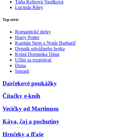
Táňa Keleová Vasilková
Lucinda Riley
Top série
Romantické úteky
Harry Potter
Kapitán Stein a Notár Barbarič
Denník odvážneho bojka
Krimi Dominika Dána
Učím sa rozprávať
Duna
Smradi
Darčekové poukážky
Čítačky e-kníh
Vecičky od Martinusu
Káva, čaj a pochutiny
Hrnčeky a fľaše