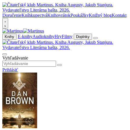
Doručenie
Kníhkupectvá
Knihovrátok
Poukážky
Knižný blog
Kontakt
E-knihy
Audioknihy
Hry
Filmy
Knihy
Doplnky
Vyhľadávanie
Prihlásiť