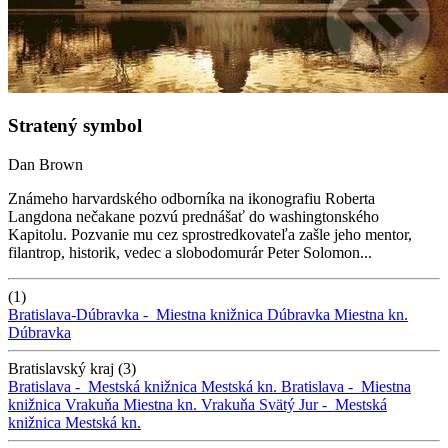
Stratený symbol
Dan Brown
Známeho harvardského odborníka na ikonografiu Roberta
Langdona nečakane pozvú prednášať do washingtonského
Kapitolu. Pozvanie mu cez sprostredkovateľa zašle jeho mentor,
filantrop, historik, vedec a slobodomurár Peter Solomon...
(1)
Bratislava-Dúbravka -
Miestna knižnica Dúbravka
Miestna kn.
Dúbravka
Bratislavský kraj (3)
Bratislava -
Mestská knižnica
Mestská kn.
Bratislava -
Miestna
knižnica Vrakuňa
Miestna kn. Vrakuňa
Svätý Jur -
Mestská
knižnica
Mestská kn.