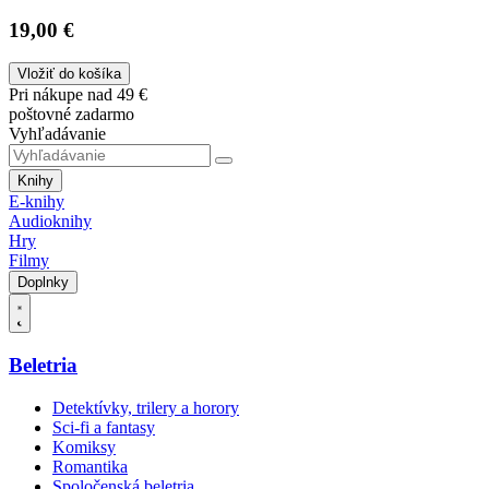
19,00 €
Vložiť do košíka
Pri nákupe nad 49 €
poštovné zadarmo
Vyhľadávanie
Knihy
E-knihy
Audioknihy
Hry
Filmy
Doplnky
Beletria
Detektívky, trilery a horory
Sci-fi a fantasy
Komiksy
Romantika
Spoločenská beletria