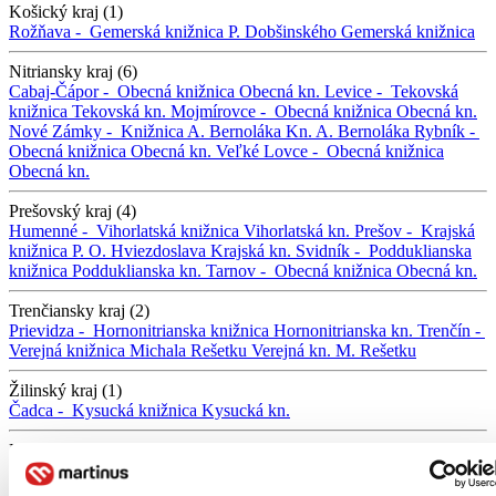
Košický kraj (1)
Rožňava -
Gemerská knižnica P. Dobšinského
Gemerská knižnica
Nitriansky kraj (6)
Cabaj-Čápor -
Obecná knižnica
Obecná kn.
Levice -
Tekovská
knižnica
Tekovská kn.
Mojmírovce -
Obecná knižnica
Obecná kn.
Nové Zámky -
Knižnica A. Bernoláka
Kn. A. Bernoláka
Rybník -
Obecná knižnica
Obecná kn.
Veľké Lovce -
Obecná knižnica
Obecná kn.
Prešovský kraj (4)
Humenné -
Vihorlatská knižnica
Vihorlatská kn.
Prešov -
Krajská
knižnica P. O. Hviezdoslava
Krajská kn.
Svidník -
Podduklianska
knižnica
Podduklianska kn.
Tarnov -
Obecná knižnica
Obecná kn.
Trenčiansky kraj (2)
Prievidza -
Hornonitrianska knižnica
Hornonitrianska kn.
Trenčín -
Verejná knižnica Michala Rešetku
Verejná kn. M. Rešetku
Žilinský kraj (1)
Čadca -
Kysucká knižnica
Kysucká kn.
Banskobystrický kraj (0)
Trnavský kraj (0)