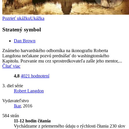
Pozrieť ukážku
Ukážka
Stratený symbol
Dan Brown
Známeho harvardského odborníka na ikonografiu Roberta
Langdona nečakane pozvú prednášať do washingtonského
Kapitolu. Pozvanie mu cez sprostredkovateľa zašle jeho mentor,...
Čítať viac
4,8
4021 hodnotení
3. diel série
Robert Langdon
Vydavateľstvo
Ikar
, 2016
584 strán
11-12 hodín čítania
Vychádzame z priemerného údaju o rýchlosti čítania 230 slov