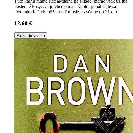
Túto knihu máme síce aktuálne na sklade, máme však už iba
posledné kusy. Ak ju chcete mať rýchlo, ponáhľajte sa!
Dodanie ďalších môže trvať dlhšie, zvyčajne do 31 dní.
12,60 €
Vložiť do košíka