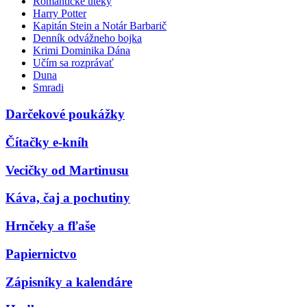
Romantické úteky
Harry Potter
Kapitán Stein a Notár Barbarič
Denník odvážneho bojka
Krimi Dominika Dána
Učím sa rozprávať
Duna
Smradi
Darčekové poukážky
Čítačky e-kníh
Vecičky od Martinusu
Káva, čaj a pochutiny
Hrnčeky a fľaše
Papiernictvo
Zápisníky a kalendáre