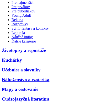
Pre najmenších
Pre prvákov
Pre pubertiakov
Young Adult
Beletria
Rozprávky
Sci-fi, fantasy a komiksy
Leporelá
Náučné knihy
Ďalšie kategórie
Životopisy a reportáže
Kuchárky
Učebnice a slovníky
Náboženstvo a ezoterika
Mapy a cestovanie
Cudzojazyčná literatúra