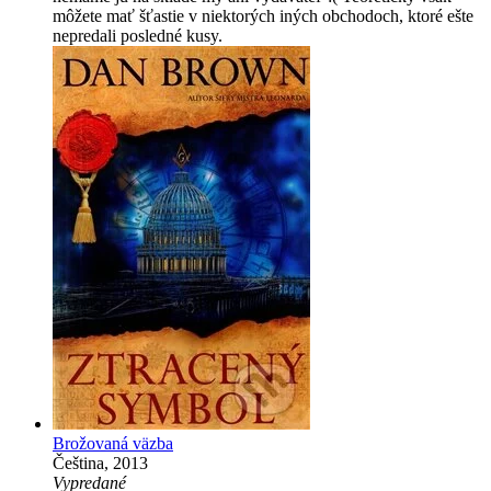
môžete mať šťastie v niektorých iných obchodoch, ktoré ešte
nepredali posledné kusy.
Brožovaná väzba
Čeština, 2013
Vypredané