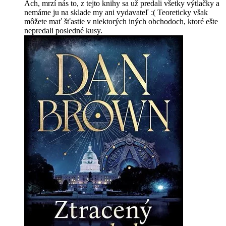
Ach, mrzí nás to, z tejto knihy sa už predali všetky výtlačky a
nemáme ju na sklade my ani vydavateľ :( Teoreticky však
môžete mať šťastie v niektorých iných obchodoch, ktoré ešte
nepredali posledné kusy.