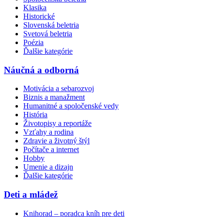
Klasika
Historické
Slovenská beletria
Svetová beletria
Poézia
Ďalšie kategórie
Náučná a odborná
Motivácia a sebarozvoj
Biznis a manažment
Humanitné a spoločenské vedy
História
Životopisy a reportáže
Vzťahy a rodina
Zdravie a životný štýl
Počítače a internet
Hobby
Umenie a dizajn
Ďalšie kategórie
Deti a mládež
Knihorad – poradca kníh pre deti