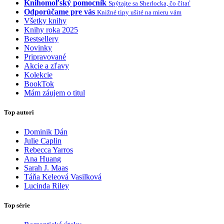
Knihomoľský pomocník
Spýtajte sa Sherlocka, čo čítať
Odporúčame pre vás
Knižné tipy ušité na mieru vám
Všetky knihy
Knihy roka 2025
Bestsellery
Novinky
Pripravované
Akcie a zľavy
Kolekcie
BookTok
Mám záujem o titul
Top autori
Dominik Dán
Julie Caplin
Rebecca Yarros
Ana Huang
Sarah J. Maas
Táňa Keleová Vasilková
Lucinda Riley
Top série