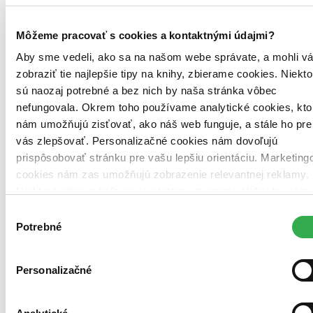
Zdroj informácií:
Infogate.sk
. Údaje hovoria o tom, že kniha je v
evidencii danej knižnice, môže však už byť aktuálne požičaná. Tu
Môžeme pracovať s cookies a kontaktnými údajmi?
nájdete
zoznam všetkých viac ako 200 slovenských knižníc
, o
Aby sme vedeli, ako sa na našom webe správate, a mohli v
ktorých máme údaje.
zobraziť tie najlepšie tipy na knihy, zbierame cookies. Niekto
Ďalšie knižné vydania (12)
sú naozaj potrebné a bez nich by naša stránka vôbec
nefungovala. Okrem toho používame analytické cookies, kto
nám umožňujú zisťovať, ako náš web funguje, a stále ho pre
vás zlepšovať. Personalizačné cookies nám dovoľujú
prispôsobovať stránku pre vašu lepšiu orientáciu. Marketing
cookies nám zas umožňujú zobrazenie relevantnej reklamy.
Niektoré údaje zdieľame aj s tretími stranami. Veľmi by nám
pomohlo, keby sme mohli používať všetky tieto cookies.
Výber
Ďakujeme!
Potrebné
súhlasu
Personalizačné