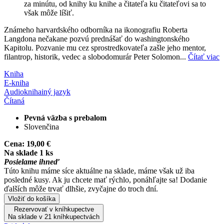
za minútu, od knihy ku knihe a čitateľa ku čitateľovi sa to
však môže líšiť.
Známeho harvardského odborníka na ikonografiu Roberta
Langdona nečakane pozvú prednášať do washingtonského
Kapitolu. Pozvanie mu cez sprostredkovateľa zašle jeho mentor,
filantrop, historik, vedec a slobodomurár Peter Solomon...
Čítať viac
Kniha
E-kniha
Audiokniha
iný jazyk
Čítaná
Pevná väzba s prebalom
Slovenčina
Cena:
19,00 €
Na sklade 1 ks
Posielame ihneď
Túto knihu máme síce aktuálne na sklade, máme však už iba
posledné kusy. Ak ju chcete mať rýchlo, ponáhľajte sa! Dodanie
ďalších môže trvať dlhšie, zvyčajne do troch dní.
Vložiť do košíka
Rezervovať v kníhkupectve
Na sklade v 21 kníhkupectvách