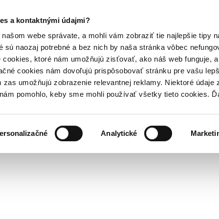
es a kontaktnými údajmi?
našom webe správate, a mohli vám zobraziť tie najlepšie tipy n
é sú naozaj potrebné a bez nich by naša stránka vôbec nefung
 cookies, ktoré nám umožňujú zisťovať, ako náš web funguje, a 
ačné cookies nám dovoľujú prispôsobovať stránku pre vašu lepši
zas umožňujú zobrazenie relevantnej reklamy. Niektoré údaje z
y nám pomohlo, keby sme mohli používať všetky tieto cookies. 
ersonalizačné
Analytické
Marketi