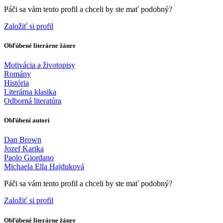
Páči sa vám tento profil a chceli by ste mať podobný?
Založiť si profil
Obľúbené literárne žánre
Motivácia a životopisy
Romány
História
Literárna klasika
Odborná literatúra
Obľúbení autori
Dan Brown
Jozef Karika
Paolo Giordano
Michaela Ella Hajduková
Páči sa vám tento profil a chceli by ste mať podobný?
Založiť si profil
Obľúbené literárne žánre