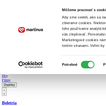
Doručenie
Kníhkupectvá
Knihovrátok
Poukážky
Knižný blog
Kontakt
Môžeme pracovať s cooki
Aby sme vedeli, ako sa na 
zbierame cookies. Niektor
E-knihy
Audioknihy
Hry
Filmy
Knihy
Doplnky
toho používame analytické
vás zlepšovať. Personaliz
Vyhľadávanie
Marketingové cookies nám 
tretími stranami. Veľmi b
Prihlásiť
Vyhľadávanie
Výber
Knihy
Potrebné
P
súhlasu
E-knihy
Audioknihy
Hry
Filmy
Doplnky
Beletria