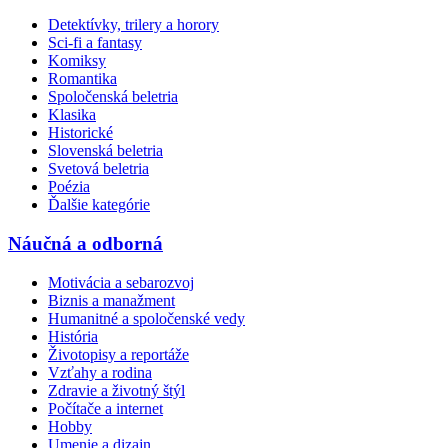
Detektívky, trilery a horory
Sci-fi a fantasy
Komiksy
Romantika
Spoločenská beletria
Klasika
Historické
Slovenská beletria
Svetová beletria
Poézia
Ďalšie kategórie
Náučná a odborná
Motivácia a sebarozvoj
Biznis a manažment
Humanitné a spoločenské vedy
História
Životopisy a reportáže
Vzťahy a rodina
Zdravie a životný štýl
Počítače a internet
Hobby
Umenie a dizajn