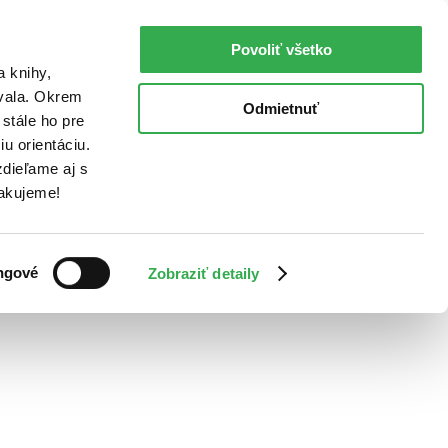
Povoliť všetko
a knihy,
ovala. Okrem
Odmietnuť
stále ho pre
u orientáciu.
dieľame aj s
Ďakujeme!
ngové
Zobraziť detaily