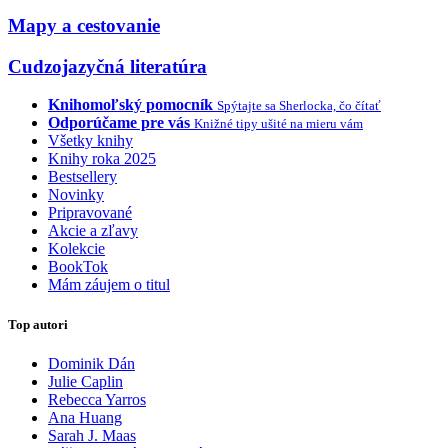
Mapy a cestovanie
Cudzojazyčná literatúra
Knihomoľský pomocník
Spýtajte sa Sherlocka, čo čítať
Odporúčame pre vás
Knižné tipy ušité na mieru vám
Všetky knihy
Knihy roka 2025
Bestsellery
Novinky
Pripravované
Akcie a zľavy
Kolekcie
BookTok
Mám záujem o titul
Top autori
Dominik Dán
Julie Caplin
Rebecca Yarros
Ana Huang
Sarah J. Maas