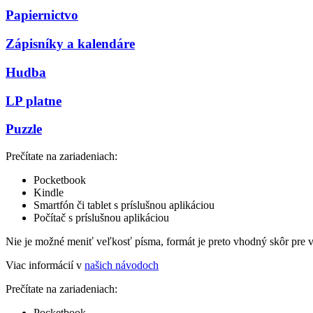
Papiernictvo
Zápisníky a kalendáre
Hudba
LP platne
Puzzle
Prečítate na zariadeniach:
Pocketbook
Kindle
Smartfón či tablet s príslušnou aplikáciou
Počítač s príslušnou aplikáciou
Nie je možné meniť veľkosť písma, formát je preto vhodný skôr pre 
Viac informácií v
našich návodoch
Prečítate na zariadeniach:
Pocketbook