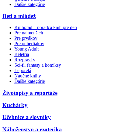
Ďalšie kategórie
Deti a mládež
Knihorad – poradca kníh pre deti
Pre najmenších
Pre prvákov
Pre pubertiakov
Young Adult
Beletria
Rozprávky
Sci-fi, fantasy a komiksy
Leporelá
Náučné knihy
Ďalšie kategórie
Životopisy a reportáže
Kuchárky
Učebnice a slovníky
Náboženstvo a ezoterika