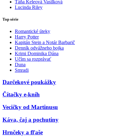
Táňa Keleová Vasilková
Lucinda Riley
Top série
Romantické úteky
Harry Potter
Kapitán Stein a Notár Barbarič
Denník odvážneho bojka
Krimi Dominika Dána
Učím sa rozprávať
Duna
Smradi
Darčekové poukážky
Čítačky e-kníh
Vecičky od Martinusu
Káva, čaj a pochutiny
Hrnčeky a fľaše