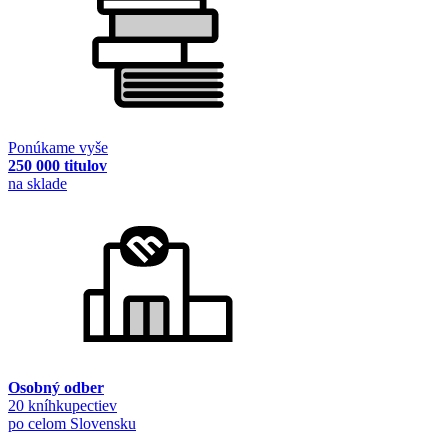
Ponúkame vyše
250 000 titulov
na sklade
Osobný odber
20 kníhkupectiev
po celom Slovensku