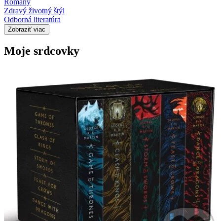
Romány
Zdravý životný štýl
Odborná literatúra
Zobraziť viac
Moje srdcovky