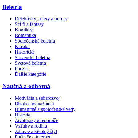
Beletria
Detektívky, trilery a horory
Sci-fi a fantasy
Komiksy
Romantika
Spoločenská beletria
Klasika
Historické
Slovenská beletria
Svetová beletria
Poézia
Ďalšie kategórie
Náučná a odborná
Motivácia a sebarozvoj
Biznis a manažment
Humanitné a spoločenské vedy
História
Životopisy a reportáže
Vzťahy a rodina
Zdravie a životný štýl
Počítače a internet