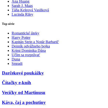
Ana Huang
Sarah J. Maas
Táňa Keleová Vasilková
Lucinda Riley
Top série
Romantické úteky
Harry Potter
Kapitán Stein a Notár Barbarič
Denník odvážneho bojka
Krimi Dominika Dána
Učím sa rozprávať
Duna
Smradi
Darčekové poukážky
Čítačky e-kníh
Vecičky od Martinusu
Káva, čaj a pochutiny