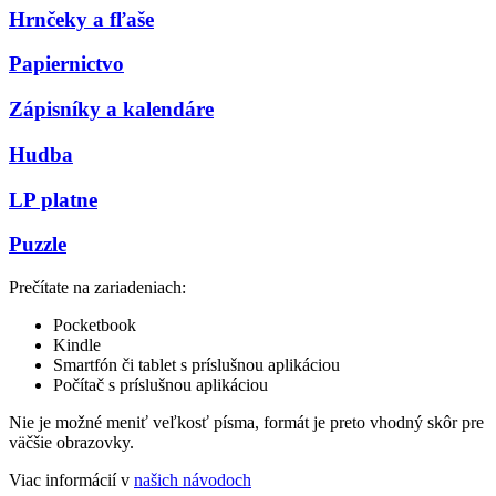
Hrnčeky a fľaše
Papiernictvo
Zápisníky a kalendáre
Hudba
LP platne
Puzzle
Prečítate na zariadeniach:
Pocketbook
Kindle
Smartfón či tablet s príslušnou aplikáciou
Počítač s príslušnou aplikáciou
Nie je možné meniť veľkosť písma, formát je preto vhodný skôr pre
väčšie obrazovky.
Viac informácií v
našich návodoch