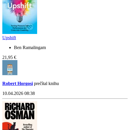
Upshift
Ben Ramalingam
21,95 €
Robert Horgosi
prečítal knihu
10.04.2026 08:38