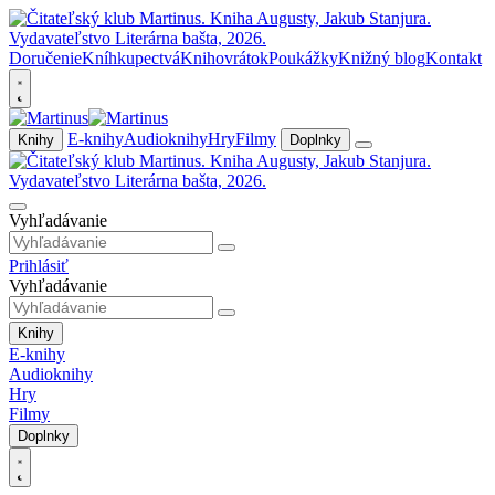
Doručenie
Kníhkupectvá
Knihovrátok
Poukážky
Knižný blog
Kontakt
E-knihy
Audioknihy
Hry
Filmy
Knihy
Doplnky
Vyhľadávanie
Prihlásiť
Vyhľadávanie
Knihy
E-knihy
Audioknihy
Hry
Filmy
Doplnky