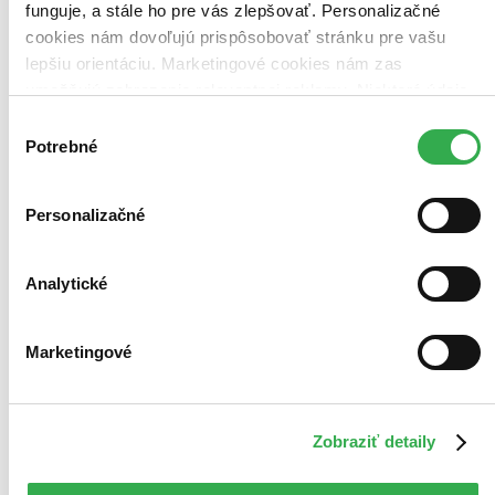
funguje, a stále ho pre vás zlepšovať. Personalizačné
cookies nám dovoľujú prispôsobovať stránku pre vašu
lepšiu orientáciu. Marketingové cookies nám zas
umožňujú zobrazenie relevantnej reklamy. Niektoré údaje
zdieľame aj s tretími stranami. Veľmi by nám pomohlo,
Výber
keby sme mohli používať všetky tieto cookies. Ďakujeme!
Potrebné
súhlasu
Personalizačné
Analytické
Marketingové
Zobraziť detaily