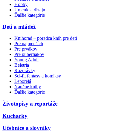
Hobby
Umenie a dizajn
Ďalšie kategórie
Deti a mládež
Knihorad – poradca kníh pre deti
Pre najmenších
Pre prvákov
Pre pubertiakov
Young Adult
Beletria
Rozprávky
Sci-fi, fantasy a komiksy
Leporelá
Náučné knihy
Ďalšie kategórie
Životopisy a reportáže
Kuchárky
Učebnice a slovníky