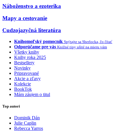
Náboženstvo a ezoterika
Mapy a cestovanie
Cudzojazyčná literatúra
Knihomoľský pomocník
Spýtajte sa Sherlocka, čo čítať
Odporúčame pre vás
Knižné tipy ušité na mieru vám
Všetky knihy
Knihy roka 2025
Bestsellery
Novinky
Pripravované
Akcie a zľavy
Kolekcie
BookTok
Mám záujem o titul
Top autori
Dominik Dán
Julie Caplin
Rebecca Yarros