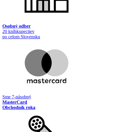
Osobný odber
20 kníhkupectiev
po celom Slovensku
Sme 7-násobný
MasterCard
Obchodník roka