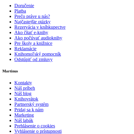
Doručenie
Platba
Prečo práve u nás?
Najčastejšie otázky
Rezervácia v kníhkupectve
Ako čítať e-knihy
Ako počúvať audioknihy
Pre školy a knižnice
Reklamácie
Knihomoľský pomocník
Odstúpiť od zmluvy
Martinus
Kontakty
Náš príbeh
Náš blog
Knihovrátok
Partnerský systém
Pridaj sa k nám
Marketing
Náš labák
Prehlásenie o cookies
Vyhlásenie o prístupnosti