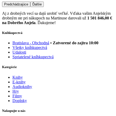
Predchádzajúce
Ďalšie
Aj z drobných vecí sa dajú urobiť veľké. Vďaka vašim Anjelským
drobným ste pri nákupoch na Martinuse darovali už
1 501 846,00 €
na Dobrého Anjela
. Ďakujeme!
Kníhkupectvá
Bratislava - Obchodná
• Zatvorené do zajtra 10:00
Všetky kníhkupectvá
Udalosti
Spriatelené kníhkupectvá
Kategórie
Knihy
E-knihy
Audioknihy
Hry
Filmy
Doplnky
Nakupujte u nás