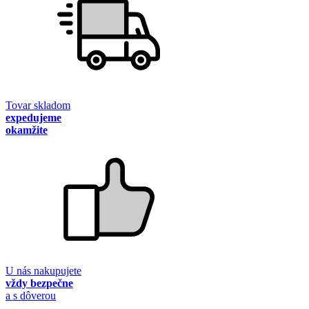
Tovar skladom
expedujeme
okamžite
U nás nakupujete
vždy bezpečne
a s dôverou