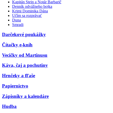
Kapitán Stein a Notár Barbarič
Denník odvážneho bojka
Krimi Dominika Dána
Učím sa rozprávať
Duna
Smradi
Darčekové poukážky
Čítačky e-kníh
Vecičky od Martinusu
Káva, čaj a pochutiny
Hrnčeky a fľaše
Papiernictvo
Zápisníky a kalendáre
Hudba