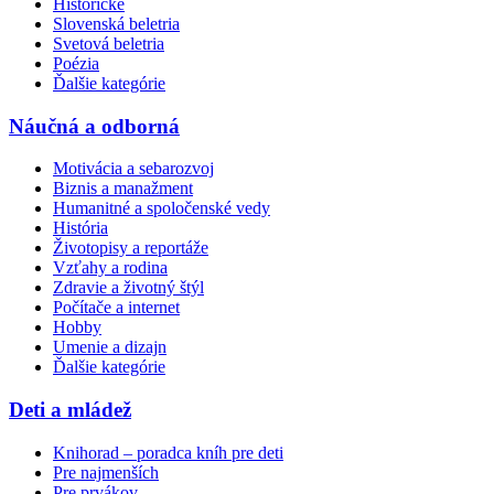
Historické
Slovenská beletria
Svetová beletria
Poézia
Ďalšie kategórie
Náučná a odborná
Motivácia a sebarozvoj
Biznis a manažment
Humanitné a spoločenské vedy
História
Životopisy a reportáže
Vzťahy a rodina
Zdravie a životný štýl
Počítače a internet
Hobby
Umenie a dizajn
Ďalšie kategórie
Deti a mládež
Knihorad – poradca kníh pre deti
Pre najmenších
Pre prvákov