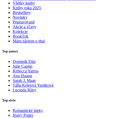
Všetky knihy
Knihy roka 2025
Bestsellery
Novinky
Pripravované
Akcie a zľavy
Kolekcie
BookTok
Mám záujem o titul
Top autori
Dominik Dán
Julie Caplin
Rebecca Yarros
Ana Huang
Sarah J. Maas
Táňa Keleová Vasilková
Lucinda Riley
Top série
Romantické úteky
Harry Potter