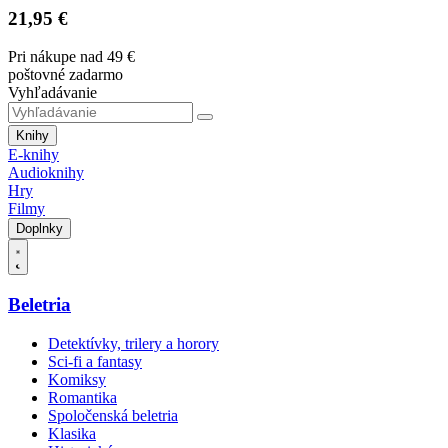
21,95 €
Pri nákupe nad 49 €
poštovné zadarmo
Vyhľadávanie
Knihy
E-knihy
Audioknihy
Hry
Filmy
Doplnky
Beletria
Detektívky, trilery a horory
Sci-fi a fantasy
Komiksy
Romantika
Spoločenská beletria
Klasika