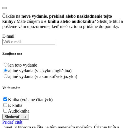
Čakáte na
nové vydanie, preklad alebo naskladnenie tejto
knihy
? Máte záujem o
e-knihu alebo audioknihu
? Sledujte titul a
pošleme vám upozornenie, keď niečo z toho pridáme do ponuky.
E-mail
Zaujíma ma
len toto vydanie
aj iné vydania (v jazyku angličtina)
aj iné vydania (v akomkoľvek jazyku)
Vo formáte
Kniha (vrátane čítaných)
E-kniha
Audiokniha
Sledovať titul
Pridať citát
Svet, v ktorom sa číta, je tým najlepším možným. Čítanie kníh a