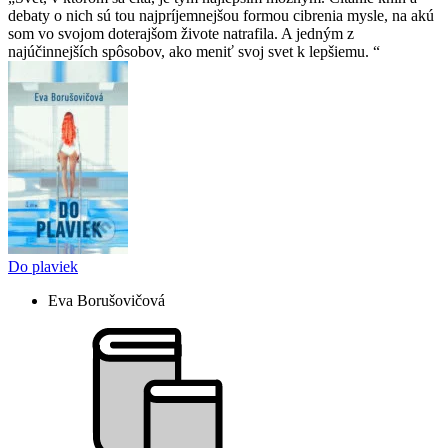
debaty o nich sú tou najpríjemnejšou formou cibrenia mysle, na akú
som vo svojom doterajšom živote natrafila. A jedným z
najúčinnejších spôsobov, ako meniť svoj svet k lepšiemu.
Do plaviek
Eva Borušovičová