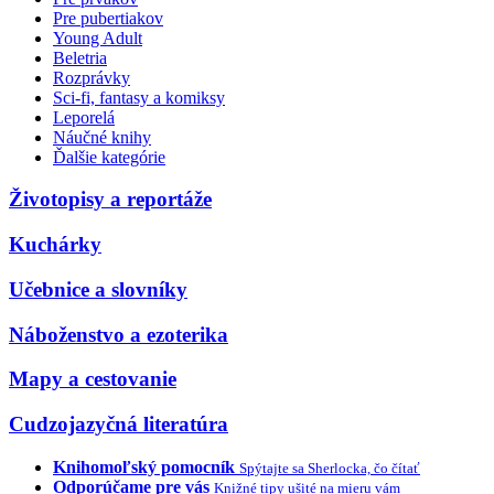
Pre pubertiakov
Young Adult
Beletria
Rozprávky
Sci-fi, fantasy a komiksy
Leporelá
Náučné knihy
Ďalšie kategórie
Životopisy a reportáže
Kuchárky
Učebnice a slovníky
Náboženstvo a ezoterika
Mapy a cestovanie
Cudzojazyčná literatúra
Knihomoľský pomocník
Spýtajte sa Sherlocka, čo čítať
Odporúčame pre vás
Knižné tipy ušité na mieru vám