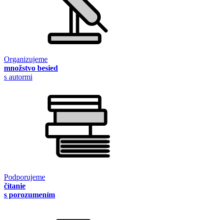
Organizujeme
množstvo besied
s autormi
Podporujeme
čítanie
s porozumením