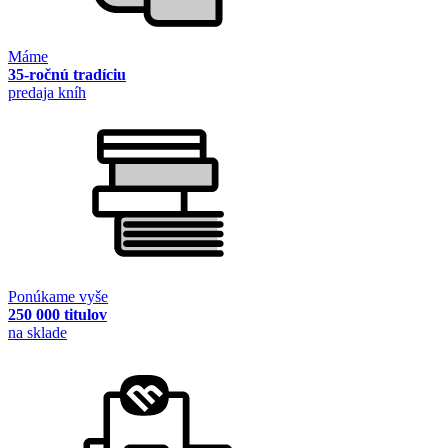
Máme
35-ročnú tradíciu
predaja kníh
Ponúkame vyše
250 000 titulov
na sklade