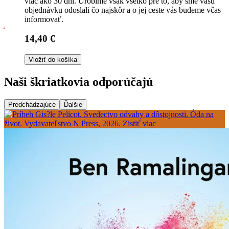
viac ako 30 dní. Urobíme však všetko pre to, aby sme vašu
objednávku odoslali čo najskôr a o jej ceste vás budeme včas
informovať.
14,40 €
Vložiť do košíka
Naši škriatkovia odporúčajú
Predchádzajúce
Ďalšie