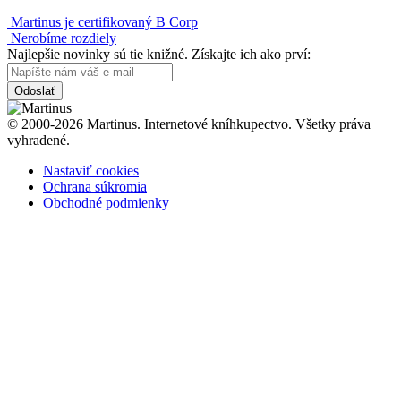
Martinus je certifikovaný B Corp
Nerobíme rozdiely
Najlepšie novinky sú tie knižné. Získajte ich ako prví:
Odoslať
© 2000-2026 Martinus. Internetové kníhkupectvo. Všetky práva
vyhradené.
Nastaviť cookies
Ochrana súkromia
Obchodné podmienky