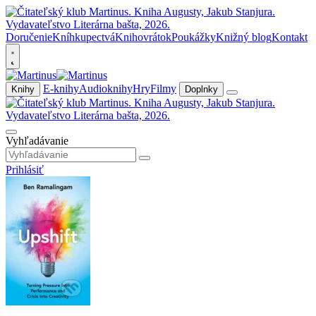
Doručenie
Kníhkupectvá
Knihovrátok
Poukážky
Knižný blog
Kontakt
E-knihy
Audioknihy
Hry
Filmy
Knihy
Doplnky
Vyhľadávanie
Prihlásiť