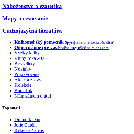
Náboženstvo a ezoterika
Mapy a cestovanie
Cudzojazyčná literatúra
Knihomoľský pomocník
Spýtajte sa Sherlocka, čo čítať
Odporúčame pre vás
Knižné tipy ušité na mieru vám
Všetky knihy
Knihy roka 2025
Bestsellery
Novinky
Pripravované
Akcie a zľavy
Kolekcie
BookTok
Mám záujem o titul
Top autori
Dominik Dán
Julie Caplin
Rebecca Yarros