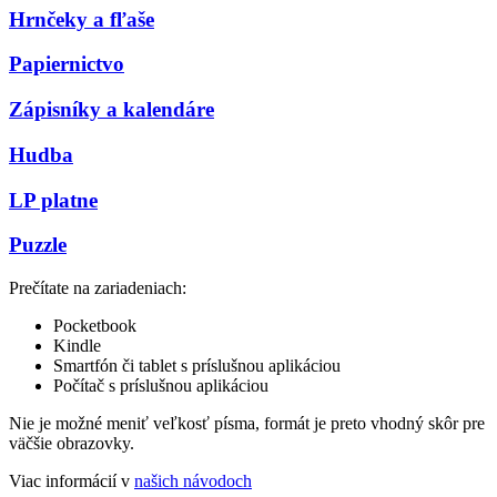
Hrnčeky a fľaše
Papiernictvo
Zápisníky a kalendáre
Hudba
LP platne
Puzzle
Prečítate na zariadeniach:
Pocketbook
Kindle
Smartfón či tablet s príslušnou aplikáciou
Počítač s príslušnou aplikáciou
Nie je možné meniť veľkosť písma, formát je preto vhodný skôr pre
väčšie obrazovky.
Viac informácií v
našich návodoch