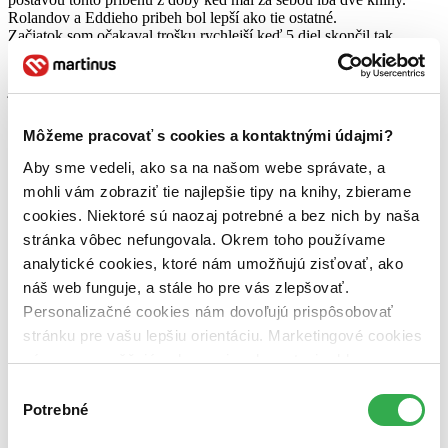
Rolandov a Eddieho pribeh bol lepší ako tie ostatné.
Začiatok som očakaval trošku rychlejší keď 5 diel skončil tak
napínavo.
Tato kniha trošku zmenila môj pohlad na Kinga (musím si prečítať
jeho knihu o písani :D) kedže sa opísal v období svojho
alkoholizmu.
Najviac sa mi na celej knihe páčili jeho zápiski na konci.
Môžeme pracovať s cookies a kontaktnými údajmi?
Teraz hurá do finále!
Aby sme vedeli, ako sa na našom webe správate, a
Čítať viac
mohli vám zobraziť tie najlepšie tipy na knihy, zbierame
cookies. Niektoré sú naozaj potrebné a bez nich by naša
stránka vôbec nefungovala. Okrem toho používame
analytické cookies, ktoré nám umožňujú zisťovať, ako
náš web funguje, a stále ho pre vás zlepšovať.
Personalizačné cookies nám dovoľujú prispôsobovať
stránku pre vašu lepšiu orientáciu. Marketingové cookies
nám zas umožňujú zobrazenie relevantnej reklamy.
Niektoré údaje zdieľame aj s tretími stranami. Veľmi by
Výber
nám pomohlo, keby sme mohli používať všetky tieto
Temná veža 6: Susannina pieseň
Potrebné
súhlasu
cookies. Ďakujeme!
Stephen King