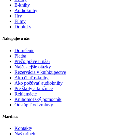
E-knihy
Audioknihy
Hry
Filmy
Doplnky
Nakupujte u nás
Doručenie
Platba
Prečo práve u nás?
Najčastejšie otázky
Rezervácia v kníhkupectve
Ako čítať e-knihy
Ako počúvať audioknihy
Pre školy a knižnice
Reklamácie
Knihomoľský pomocník
Odstúpiť od zmluvy
Martinus
Kontakty
Náš príbeh