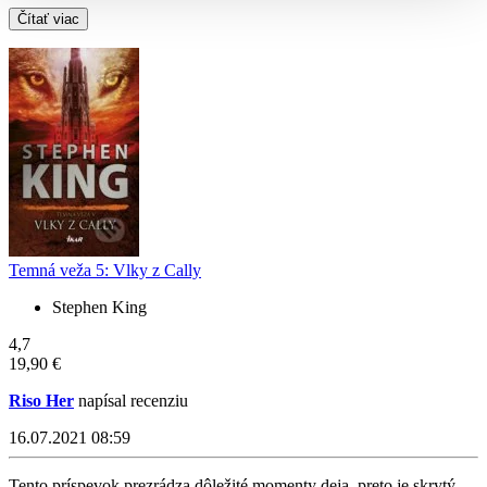
Čítať viac
Temná veža 5: Vlky z Cally
Stephen King
4,7
19,90 €
Riso Her
napísal recenziu
16.07.2021 08:59
Tento príspevok prezrádza dôležité momenty deja, preto je skrytý,