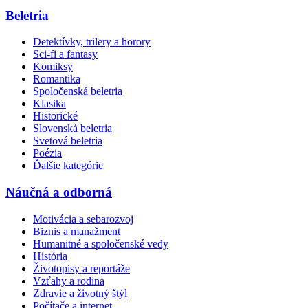
Beletria
Detektívky, trilery a horory
Sci-fi a fantasy
Komiksy
Romantika
Spoločenská beletria
Klasika
Historické
Slovenská beletria
Svetová beletria
Poézia
Ďalšie kategórie
Náučná a odborná
Motivácia a sebarozvoj
Biznis a manažment
Humanitné a spoločenské vedy
História
Životopisy a reportáže
Vzťahy a rodina
Zdravie a životný štýl
Počítače a internet