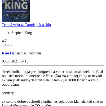
Temná veža 4: Čarodejník a sklo
Stephen King
4,7
19,90 €
Riso Her
napísal recenziu
05.03.2021 19:13
skvela kniha. moja prva knigovka a vobec nesklamala niektore časti
boli sice trochu nudnejšie ale čo sa týka rozsahu tej knihy to nevadi
ak tam je 40 nudných stran stale je tam vyše 1000 lepšich a vrelo
odporučam
spoilery
ak som to dobre pochopil a kniha nas celu dobu klamala ked sme na
koci zistile ze to nieje TO ale Ona