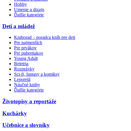
Hobby
Umenie a dizajn
Ďalšie kategórie
Deti a mládež
Knihorad – poradca kníh pre deti
Pre najmenších
Pre prvákov
Pre pubertiakov
Young Adult
Beletria
Rozprávky
Sci-fi, fantasy a komiksy
Leporelá
Náučné knihy
Ďalšie kategórie
Životopisy a reportáže
Kuchárky
Učebnice a slovníky