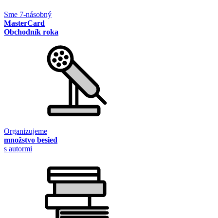
Sme 7-násobný
MasterCard
Obchodník roka
Organizujeme
množstvo besied
s autormi