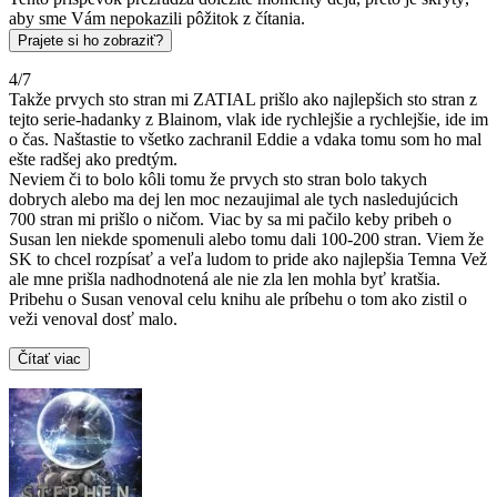
aby sme Vám nepokazili pôžitok z čítania.
Prajete si ho zobraziť?
4/7
Takže prvych sto stran mi ZATIAL prišlo ako najlepšich sto stran z
tejto serie-hadanky z Blainom, vlak ide rychlejšie a rychlejšie, ide im
o čas. Naštastie to všetko zachranil Eddie a vdaka tomu som ho mal
ešte radšej ako predtým.
Neviem či to bolo kôli tomu že prvych sto stran bolo takych
dobrych alebo ma dej len moc nezaujimal ale tych nasledujúcich
700 stran mi prišlo o ničom. Viac by sa mi pačilo keby pribeh o
Susan len niekde spomenuli alebo tomu dali 100-200 stran. Viem že
SK to chcel rozpísať a veľa ludom to pride ako najlepšia Temna Vež
ale mne prišla nadhodnotená ale nie zla len mohla byť kratšia.
Pribehu o Susan venoval celu knihu ale príbehu o tom ako zistil o
veži venoval dosť malo.
Čítať viac