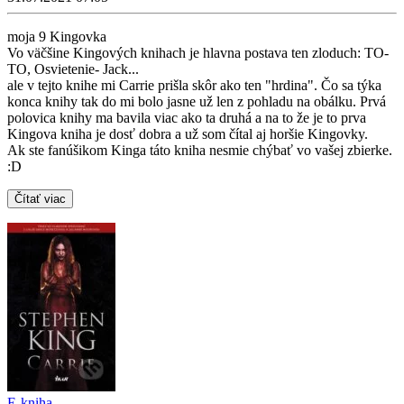
moja 9 Kingovka
Vo väčšine Kingových knihach je hlavna postava ten zloduch: TO-
TO, Osvietenie- Jack...
ale v tejto knihe mi Carrie prišla skôr ako ten "hrdina". Čo sa týka
konca knihy tak do mi bolo jasne už len z pohladu na obálku. Prvá
polovica knihy ma bavila viac ako ta druhá a na to že je to prva
Kingova kniha je dosť dobra a už som čítal aj horšie Kingovky.
Ak ste fanúšikom Kinga táto kniha nesmie chýbať vo vašej zbierke.
:D
Čítať viac
E-kniha