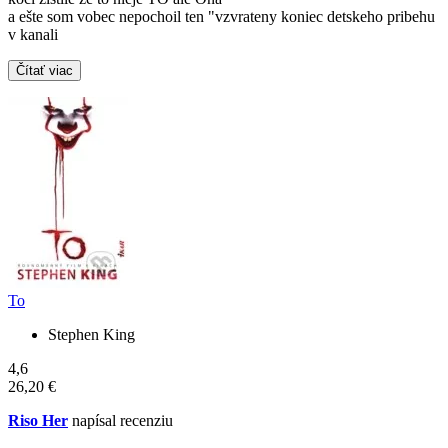
a ešte som vobec nepochoil ten "vzvrateny koniec detskeho pribehu
v kanali
Čítať viac
To
Stephen King
4,6
26,20 €
Riso Her
napísal recenziu