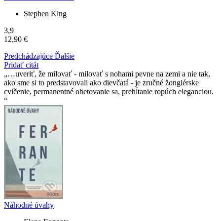
Stephen King
3,9
12,90 €
Predchádzajúce
Ďalšie
Pridať citát
…uveriť, že milovať - milovať s nohami pevne na zemi a nie tak,
ako sme si to predstavovali ako dievčatá - je zručné žonglérske
cvičenie, permanentné obetovanie sa, prehĺtanie ropúch eleganciou.
Náhodné úvahy