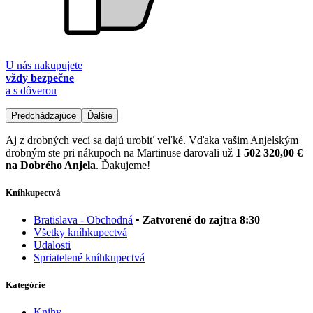
U nás nakupujete
vždy bezpečne
a s dôverou
Predchádzajúce
Ďalšie
Aj z drobných vecí sa dajú urobiť veľké. Vďaka vašim Anjelským
drobným ste pri nákupoch na Martinuse darovali už
1 502 320,00 €
na Dobrého Anjela
. Ďakujeme!
Kníhkupectvá
Bratislava - Obchodná
• Zatvorené do zajtra 8:30
Všetky kníhkupectvá
Udalosti
Spriatelené kníhkupectvá
Kategórie
Knihy