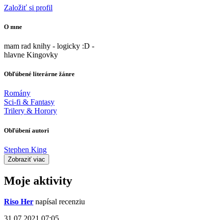
Založiť si profil
O mne
mam rad knihy - logicky :D -
hlavne Kingovky
Obľúbené literárne žánre
Romány
Sci-fi & Fantasy
Trilery & Horory
Obľúbení autori
Stephen King
Zobraziť viac
Moje aktivity
Riso Her
napísal recenziu
31.07.2021 07:05