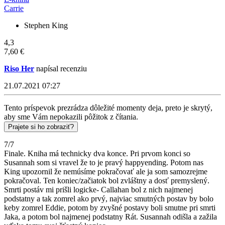
Carrie
Stephen King
4,3
7,60 €
Riso Her
napísal recenziu
21.07.2021 07:27
Tento príspevok prezrádza dôležité momenty deja, preto je skrytý,
aby sme Vám nepokazili pôžitok z čítania.
Prajete si ho zobraziť?
7/7
Finale. Kniha má technicky dva konce. Pri prvom konci so
Susannah som si vravel že to je pravý happyending. Potom nas
King upozornil že nemúsíme pokračovať ale ja som samozrejme
pokračoval. Ten koniec/začiatok bol zvláštny a dosť premyslený.
Smrti postáv mi prišli logicke- Callahan bol z nich najmenej
podstatny a tak zomrel ako prvý, najviac smutných postav by bolo
keby zomrel Eddie, potom by zvyšné postavy boli smutne pri smrti
Jaka, a potom bol najmenej podstatny Rát. Susannah odišla a zažila