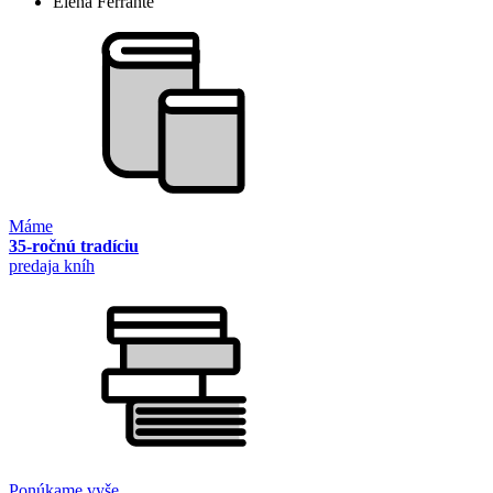
Elena Ferrante
Máme
35-ročnú tradíciu
predaja kníh
Ponúkame vyše