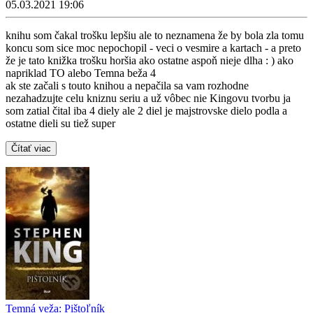
05.03.2021 19:06
knihu som čakal trošku lepšiu ale to neznamena že by bola zla tomu
koncu som sice moc nepochopil - veci o vesmire a kartach - a preto
že je tato knižka trošku horšia ako ostatne aspoň nieje dlha : ) ako
napriklad TO alebo Temna beža 4
ak ste začali s touto knihou a nepačila sa vam rozhodne
nezahadzujte celu kniznu seriu a už vôbec nie Kingovu tvorbu ja
som zatial čital iba 4 diely ale 2 diel je majstrovske dielo podla a
ostatne dieli su tiež super
Čítať viac
Temná veža: Pištoľník