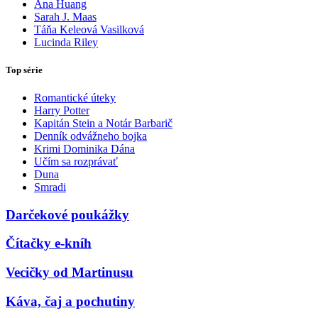
Ana Huang
Sarah J. Maas
Táňa Keleová Vasilková
Lucinda Riley
Top série
Romantické úteky
Harry Potter
Kapitán Stein a Notár Barbarič
Denník odvážneho bojka
Krimi Dominika Dána
Učím sa rozprávať
Duna
Smradi
Darčekové poukážky
Čítačky e-kníh
Vecičky od Martinusu
Káva, čaj a pochutiny