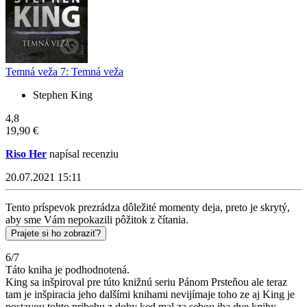
Temná veža 7: Temná veža
Stephen King
4,8
19,90 €
Riso Her
napísal recenziu
20.07.2021 15:11
Tento príspevok prezrádza dôležité momenty deja, preto je skrytý,
aby sme Vám nepokazili pôžitok z čítania.
Prajete si ho zobraziť?
6/7
Táto kniha je podhodnotená.
King sa inšpiroval pre túto knižnú seriu Pánom Prsteňou ale teraz
tam je inšpiracia jeho dalšími knihami nevijímaje toho ze aj King je
postavou tohto pribehu z doby ked mal za sebou iba dve knihy.