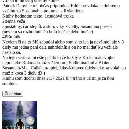
vďaka tomu svoj šťastný koniec.
Patrick Danville mi občas pripomínal Eddieho vdaka je dobrému
vzťahu zo Susannah a potom aj s Rolandom.
Knihy hodnotim takto: 1osudová trojka
2temná veža
3pustatiny, čarodejník a sklo, vlky z Cally, Susannina pieseň
(neviem sa rozhodnúť čo bolo lepšie alebo horšie)
4Pištolník
Neviem či na to SK zabudol alebo som si to len ja nevšimol ale v 3
diely mu jedna paní dala nahrdelník a on ho mal dať ku veži ale
nestalo sa.
Na tejto serii sa mi ešte pačilo to že každý z Ka-tet mal svojho
nepriatela: Rolonad-muž v čiernom, Eddie-mafiani a Blaine,
Susannah-Mia, Callahan-upíri, Jake-Krkavec (alebo ako sa volal ten
muž z koca 3 dielu :D )
Knihu som dočítal dnes 21.7.2021 8:44ráno a už mi je za ňou
smutno.
Čítať viac