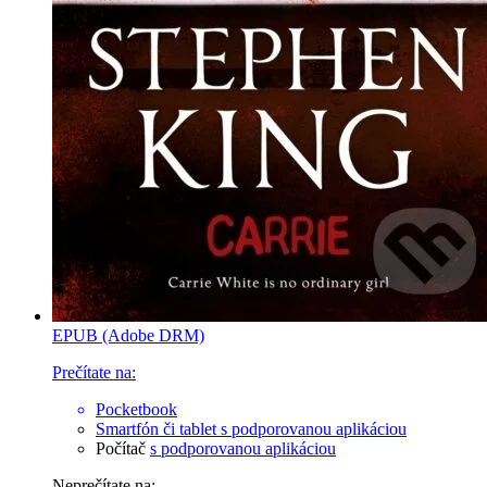
EPUB (Adobe DRM)
Prečítate na:
Pocketbook
Smartfón či tablet
s podporovanou aplikáciou
Počítač
s podporovanou aplikáciou
Neprečítate na: