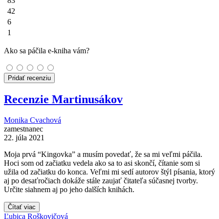
83
42
6
1
Ako sa páčila e-kniha vám?
Pridať recenziu
Recenzie Martinusákov
Monika Cvachová
zamestnanec
22. júla 2021
Moja prvá “Kingovka” a musím povedať, že sa mi veľmi páčila.
Hoci som od začiatku vedela ako sa to asi skončí, čítanie som si
užila od začiatku do konca. Veľmi mi sedí autorov štýl písania, ktorý
aj po desaťročiach dokáže stále zaujať čitateľa súčasnej tvorby.
Určite siahnem aj po jeho dalších knihách.
Čítať viac
Ľubica Roškovičová