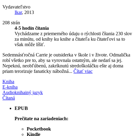
Vydavateľstvo
Ikar
, 2013
208 strán
4-5 hodín čítania
Vychádzame z priemerného údaju o rýchlosti čítania 230 slov
za minútu, od knihy ku knihe a čitateľa ku čitateľovi sa to
však môže líšiť.
Sedemnásťročná Carrie je outsiderka v škole i v živote. Odmalička
robí všetko pre to, aby sa vyrovnala ostatným, ale nedarí sa jej.
Nepeknú, neobľúbenú, zakríknutú stredoškoláčku ešte aj doma
priam terorizuje fanaticky nábožná...
Čítať viac
Kniha
E-kniha
Audiokniha
iný jazyk
Čítaná
EPUB
Prečítate na zariadeniach:
Pocketbook
Kindle