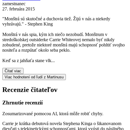
zamestnanec
27. februára 2015
"Monštrá sú skutočné a duchovia tiež. Žijú v nás a niekedy
vyhrávajú." - Stephen King
Monštrá v nás spia, kým ich niečo nezobudí. Monštrum v
stredoškolskej outsiderke Carrie Whiteovej nemalo byť nikdy
zobudené, pretože niektoré monštrá majú schopnosť pohltiť svojho
nositeľa a rozpútať okolo seba peklo.
Keď sa z jahňaťa stane vlk...
Čítať viac
Viac hodnotení od ľudí z Martinusu
Recenzie čitateľov
Zhrnutie recenzií
Zosumarizované pomocou AI, ktorá môže robiť chyby.
Carrie je krátka debutová novela Stephena Kinga o šikanovanom
dievčati s telekinetickými schopnosťami, ktorá vyústi do násilného