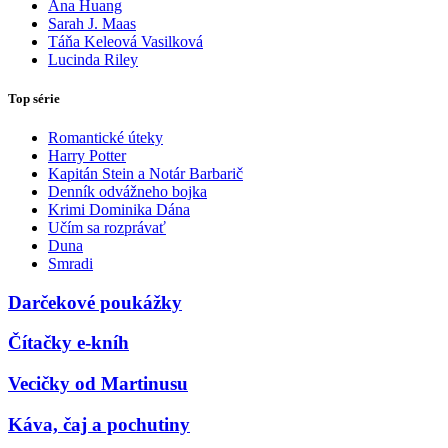
Ana Huang
Sarah J. Maas
Táňa Keleová Vasilková
Lucinda Riley
Top série
Romantické úteky
Harry Potter
Kapitán Stein a Notár Barbarič
Denník odvážneho bojka
Krimi Dominika Dána
Učím sa rozprávať
Duna
Smradi
Darčekové poukážky
Čítačky e-kníh
Vecičky od Martinusu
Káva, čaj a pochutiny