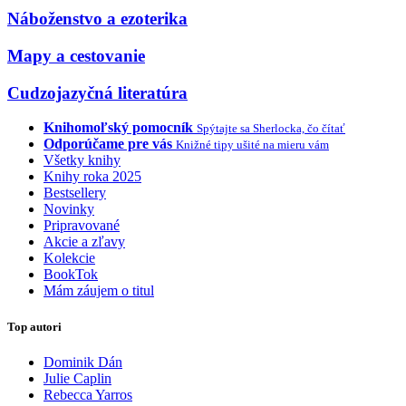
Náboženstvo a ezoterika
Mapy a cestovanie
Cudzojazyčná literatúra
Knihomoľský pomocník
Spýtajte sa Sherlocka, čo čítať
Odporúčame pre vás
Knižné tipy ušité na mieru vám
Všetky knihy
Knihy roka 2025
Bestsellery
Novinky
Pripravované
Akcie a zľavy
Kolekcie
BookTok
Mám záujem o titul
Top autori
Dominik Dán
Julie Caplin
Rebecca Yarros