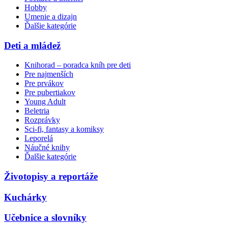
Hobby
Umenie a dizajn
Ďalšie kategórie
Deti a mládež
Knihorad – poradca kníh pre deti
Pre najmenších
Pre prvákov
Pre pubertiakov
Young Adult
Beletria
Rozprávky
Sci-fi, fantasy a komiksy
Leporelá
Náučné knihy
Ďalšie kategórie
Životopisy a reportáže
Kuchárky
Učebnice a slovníky