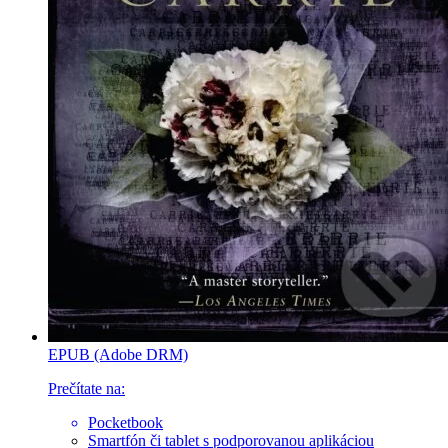
EPUB (Adobe DRM)
Prečítate na:
Pocketbook
Smartfón či tablet
s podporovanou aplikáciou