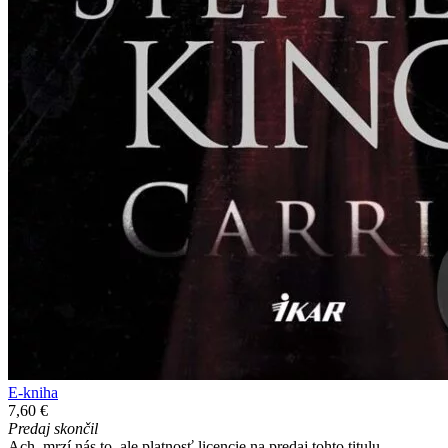
E-kniha
7,60 €
Predaj skončil
Ach, mrzí nás to, ale platnosť licencie na predaj tohto titulu