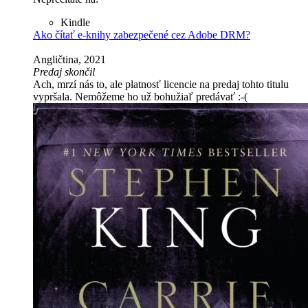
Kindle
Ako čítať e-knihy zabezpečené cez Adobe DRM?
Angličtina, 2021
Predaj skončil
Ach, mrzí nás to, ale platnosť licencie na predaj tohto titulu
vypršala. Nemôžeme ho už bohužiaľ predávať :-(