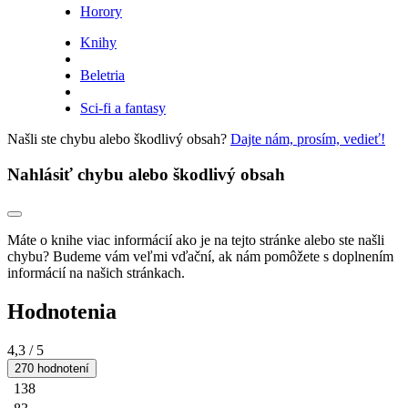
Horory
Knihy
Beletria
Sci-fi a fantasy
Našli ste chybu alebo škodlivý obsah?
Dajte nám, prosím, vedieť!
Nahlásiť chybu alebo škodlivý obsah
Máte o knihe viac informácií ako je na tejto stránke alebo ste našli
chybu? Budeme vám veľmi vďační, ak nám pomôžete s doplnením
informácií na našich stránkach.
Hodnotenia
4,3
/ 5
270 hodnotení
138