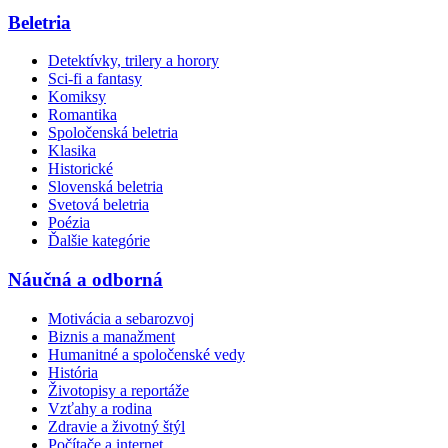
Beletria
Detektívky, trilery a horory
Sci-fi a fantasy
Komiksy
Romantika
Spoločenská beletria
Klasika
Historické
Slovenská beletria
Svetová beletria
Poézia
Ďalšie kategórie
Náučná a odborná
Motivácia a sebarozvoj
Biznis a manažment
Humanitné a spoločenské vedy
História
Životopisy a reportáže
Vzťahy a rodina
Zdravie a životný štýl
Počítače a internet