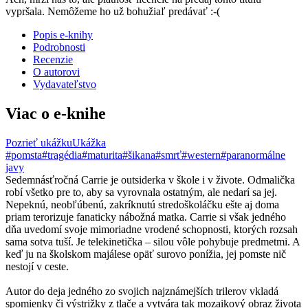
vypršala. Nemôžeme ho už bohužiaľ predávať :-(
Popis e-knihy
Podrobnosti
Recenzie
O autorovi
Vydavateľstvo
Viac o e-knihe
Pozrieť ukážku
Ukážka
#pomsta
#tragédia
#maturita
#šikana
#smrť
#western
#paranormálne
javy
Sedemnásťročná Carrie je outsiderka v škole i v živote. Odmalička
robí všetko pre to, aby sa vyrovnala ostatným, ale nedarí sa jej.
Nepeknú, neobľúbenú, zakríknutú stredoškoláčku ešte aj doma
priam terorizuje fanaticky nábožná matka. Carrie si však jedného
dňa uvedomí svoje mimoriadne vrodené schopnosti, ktorých rozsah
sama sotva tuší. Je telekinetička – silou vôle pohybuje predmetmi. A
keď ju na školskom majálese opäť surovo ponížia, jej pomste nič
nestojí v ceste.
Autor do deja jedného zo svojich najznámejších trilerov vkladá
spomienky či výstrižky z tlače a vytvára tak mozaikový obraz života