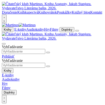
Doručenie
Kníhkupectvá
Knihovrátok
Poukážky
Knižný blog
Kontakt
E-knihy
Audioknihy
Hry
Filmy
Knihy
Doplnky
Vyhľadávanie
Prihlásiť
Vyhľadávanie
Knihy
E-knihy
Audioknihy
Hry
Filmy
Doplnky