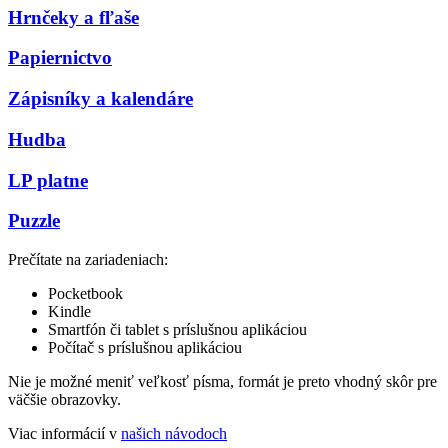
Hrnčeky a fľaše
Papiernictvo
Zápisníky a kalendáre
Hudba
LP platne
Puzzle
Prečítate na zariadeniach:
Pocketbook
Kindle
Smartfón či tablet s príslušnou aplikáciou
Počítač s príslušnou aplikáciou
Nie je možné meniť veľkosť písma, formát je preto vhodný skôr pre
väčšie obrazovky.
Viac informácií v
našich návodoch