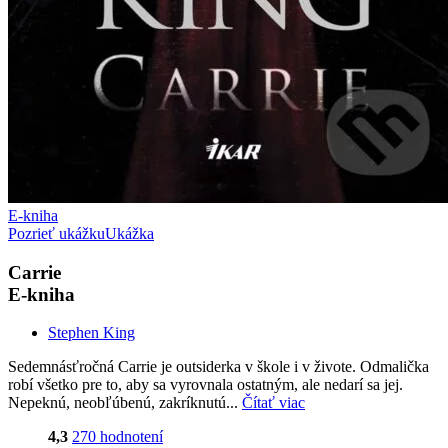
E-kniha
Pozrieť ukážku
Ukážka
Carrie
E-kniha
Stephen King
Sedemnásťročná Carrie je outsiderka v škole i v živote. Odmalička
robí všetko pre to, aby sa vyrovnala ostatným, ale nedarí sa jej.
Nepeknú, neobľúbenú, zakríknutú...
Čítať viac
4,3
270 hodnotení