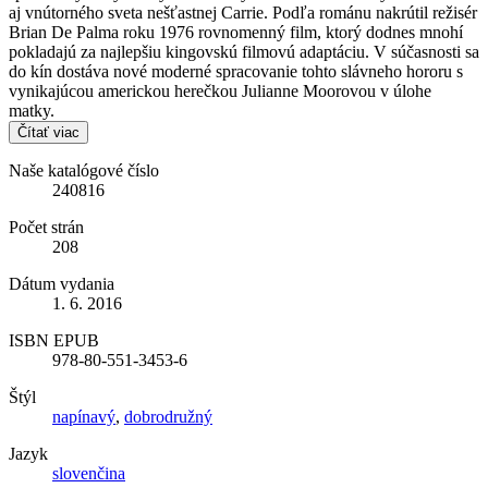
aj vnútorného sveta nešťastnej Carrie. Podľa románu nakrútil režisér
Brian De Palma roku 1976 rovnomenný film, ktorý dodnes mnohí
pokladajú za najlepšiu kingovskú filmovú adaptáciu. V súčasnosti sa
do kín dostáva nové moderné spracovanie tohto slávneho hororu s
vynikajúcou americkou herečkou Julianne Moorovou v úlohe
matky.
Čítať viac
Naše katalógové číslo
240816
Počet strán
208
Dátum vydania
1. 6. 2016
ISBN EPUB
978-80-551-3453-6
Štýl
napínavý
,
dobrodružný
Jazyk
slovenčina