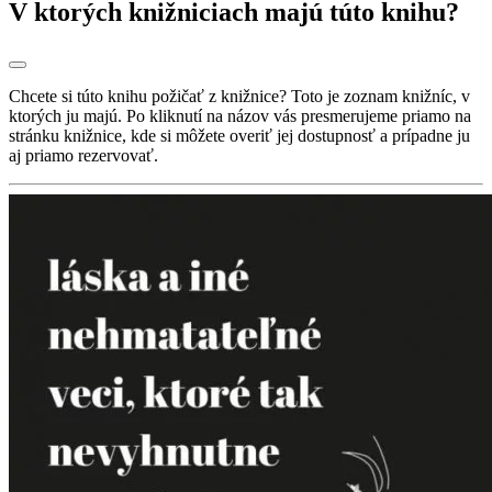
V ktorých knižniciach majú túto knihu?
Chcete si túto knihu požičať z knižnice? Toto je zoznam knižníc, v
ktorých ju majú. Po kliknutí na názov vás presmerujeme priamo na
stránku knižnice, kde si môžete overiť jej dostupnosť a prípadne ju
aj priamo rezervovať.