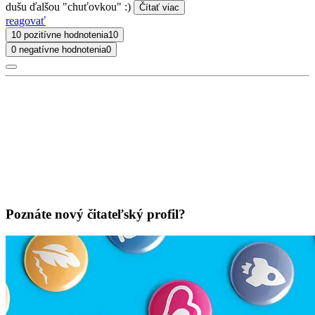
dušu ďalšou "chuťovkou" :)
Čítať viac
reagovať
10 pozitívne hodnotenia
10
0 negatívne hodnotenia
0
Poznáte nový čitateľský profil?