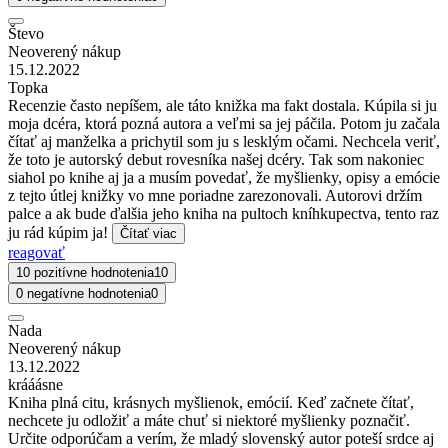
Števo
Neoverený nákup
15.12.2022
Topka
Recenzie často nepíšem, ale táto knižka ma fakt dostala. Kúpila si ju
moja dcéra, ktorá pozná autora a veľmi sa jej páčila. Potom ju začala
čítať aj manželka a prichytil som ju s lesklým očami. Nechcela veriť,
že toto je autorský debut rovesníka našej dcéry. Tak som nakoniec
siahol po knihe aj ja a musím povedať, že myšlienky, opisy a emócie
z tejto útlej knižky vo mne poriadne zarezonovali. Autorovi držím
palce a ak bude ďalšia jeho kniha na pultoch kníhkupectva, tento raz
ju rád kúpim ja!
Čítať viac
reagovať
10 pozitívne hodnotenia
10
0 negatívne hodnotenia
0
Nada
Neoverený nákup
13.12.2022
krááásne
Kniha plná citu, krásnych myšlienok, emócií. Keď začnete čítať,
nechcete ju odložiť a máte chuť si niektoré myšlienky poznačiť.
Určite odporúčam a verím, že mladý slovenský autor poteší srdce aj