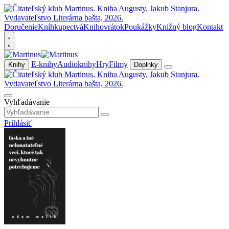
Doručenie
Kníhkupectvá
Knihovrátok
Poukážky
Knižný blog
Kontakt
E-knihy
Audioknihy
Hry
Filmy
Knihy
Doplnky
Vyhľadávanie
Prihlásiť