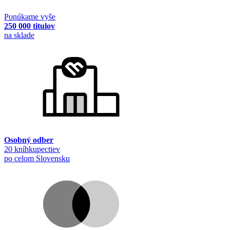
Ponúkame vyše
250 000 titulov
na sklade
Osobný odber
20 kníhkupectiev
po celom Slovensku