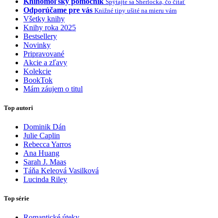
Knihomoľský pomocník
Spýtajte sa Sherlocka, čo čítať
Odporúčame pre vás
Knižné tipy ušité na mieru vám
Všetky knihy
Knihy roka 2025
Bestsellery
Novinky
Pripravované
Akcie a zľavy
Kolekcie
BookTok
Mám záujem o titul
Top autori
Dominik Dán
Julie Caplin
Rebecca Yarros
Ana Huang
Sarah J. Maas
Táňa Keleová Vasilková
Lucinda Riley
Top série
Romantické úteky