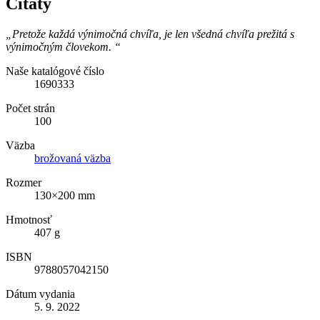
Citáty
„Pretože každá výnimočná chvíľa, je len všedná chvíľa prežitá s
výnimočným človekom. “
Naše katalógové číslo
1690333
Počet strán
100
Väzba
brožovaná väzba
Rozmer
130×200 mm
Hmotnosť
407 g
ISBN
9788057042150
Dátum vydania
5. 9. 2022