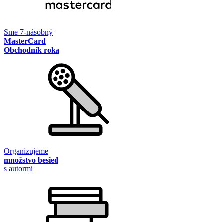
Sme 7-násobný
MasterCard
Obchodník roka
Organizujeme
množstvo besied
s autormi