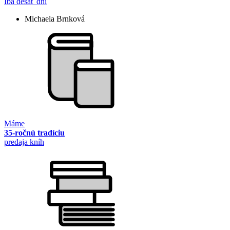
Iba desať dní
Michaela Brnková
Máme
35-ročnú tradíciu
predaja kníh