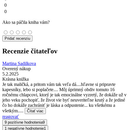
0
0
Ako sa páčila kniha vám?
Pridať recenziu
Recenzie čitateľov
Martina Sadilkova
Overený nákup
5.2.2025
Krásna knižka
Je tak maličká, a pritom vám tak veľa dá....hľavne si pripravte
kapesníky, lebo si poplačete.... Môj úprimný obdiv tomuto 16
ročnému chlapcovi, ktorý je tak emocinálne vyzretý, že dokáže už v
jeho veku pochopiť, že život vie byť neuveriteľne krutý a že jediné
čo ho dokáže zachrániť je láska a odpustenie... ku všetkému a
všetkým.....
Čítať viac
reagovať
9 pozitívne hodnotenia
9
1 negatívne hodnotenie
1