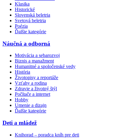
Klasika
Historické
Slovenská beletria
Svetová beletria
Poézia
Ďalšie kategórie
Náučná a odborná
Motivácia a sebarozvoj
Biznis a manažment
Humanitné a spoločenské vedy
História
Životopisy a reportáže
Vzťahy a rodina
Zdravie a životný štýl
Počítače a internet
Hobby
Umenie a dizajn
Ďalšie kategórie
Deti a mládež
Knihorad – poradca kníh pre deti