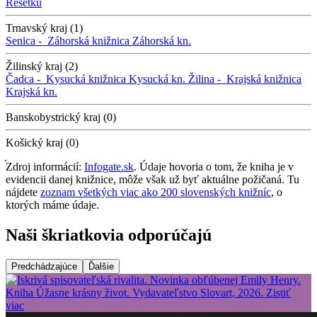
Rešetku
Trnavský kraj (1)
Senica -
Záhorská knižnica
Záhorská kn.
Žilinský kraj (2)
Čadca -
Kysucká knižnica
Kysucká kn.
Žilina -
Krajská knižnica
Krajská kn.
Banskobystrický kraj (0)
Košický kraj (0)
Zdroj informácií:
Infogate.sk
. Údaje hovoria o tom, že kniha je v
evidencii danej knižnice, môže však už byť aktuálne požičaná. Tu
nájdete
zoznam všetkých viac ako 200 slovenských knižníc
, o
ktorých máme údaje.
Naši škriatkovia odporúčajú
Predchádzajúce
Ďalšie