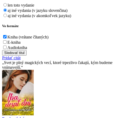
len toto vydanie
aj iné vydania (v jazyku slovenčina)
aj iné vydania (v akomkoľvek jazyku)
Vo formáte
Kniha (vrátane čítaných)
E-kniha
Audiokniha
Sledovať titul
Pridať citát
Svet je plný magických vecí, ktoré trpezlivo čakajú, kým budeme
vnímavejší.