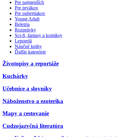
Pre najmenších
Pre prvákov
Pre pubertiakov
Young Adult
Beletria
Rozprávky
Sci-fi, fantasy a komiksy
Leporelá
Náučné knihy
Ďalšie kategórie
Životopisy a reportáže
Kuchárky
Učebnice a slovníky
Náboženstvo a ezoterika
Mapy a cestovanie
Cudzojazyčná literatúra