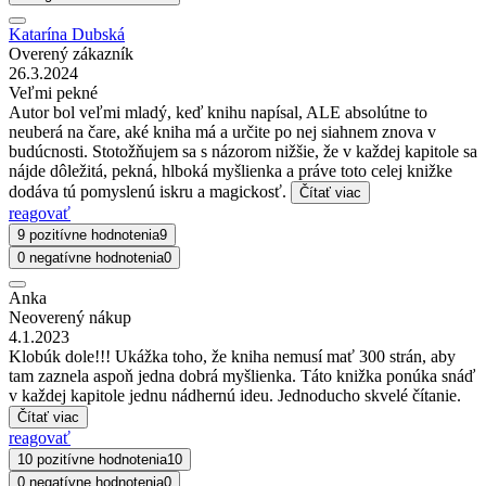
Katarína Dubská
Overený zákazník
26.3.2024
Veľmi pekné
Autor bol veľmi mladý, keď knihu napísal, ALE absolútne to
neuberá na čare, aké kniha má a určite po nej siahnem znova v
budúcnosti. Stotožňujem sa s názorom nižšie, že v každej kapitole sa
nájde dôležitá, pekná, hlboká myšlienka a práve toto celej knižke
dodáva tú pomyslenú iskru a magickosť.
Čítať viac
reagovať
9 pozitívne hodnotenia
9
0 negatívne hodnotenia
0
Anka
Neoverený nákup
4.1.2023
Klobúk dole!!! Ukážka toho, že kniha nemusí mať 300 strán, aby
tam zaznela aspoň jedna dobrá myšlienka. Táto knižka ponúka snáď
v každej kapitole jednu nádhernú ideu. Jednoducho skvelé čítanie.
Čítať viac
reagovať
10 pozitívne hodnotenia
10
0 negatívne hodnotenia
0