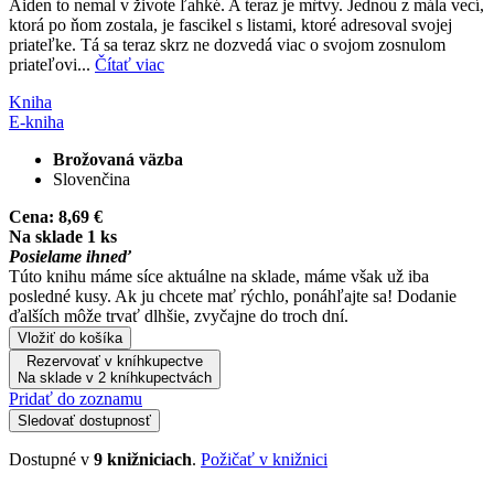
Aiden to nemal v živote ľahké. A teraz je mŕtvy. Jednou z mála vecí,
ktorá po ňom zostala, je fascikel s listami, ktoré adresoval svojej
priateľke. Tá sa teraz skrz ne dozvedá viac o svojom zosnulom
priateľovi...
Čítať viac
Kniha
E-kniha
Brožovaná väzba
Slovenčina
Cena:
8,69 €
Na sklade 1 ks
Posielame ihneď
Túto knihu máme síce aktuálne na sklade, máme však už iba
posledné kusy. Ak ju chcete mať rýchlo, ponáhľajte sa! Dodanie
ďalších môže trvať dlhšie, zvyčajne do troch dní.
Vložiť do košíka
Rezervovať v kníhkupectve
Na sklade v 2 kníhkupectvách
Pridať do zoznamu
Sledovať dostupnosť
Dostupné v
9 knižniciach
.
Požičať v knižnici