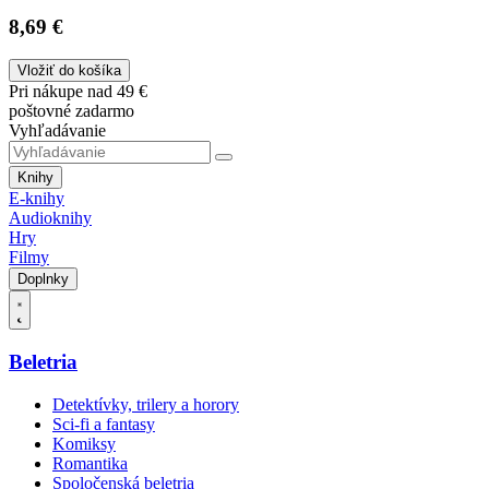
8,69 €
Vložiť do košíka
Pri nákupe nad 49 €
poštovné zadarmo
Vyhľadávanie
Knihy
E-knihy
Audioknihy
Hry
Filmy
Doplnky
Beletria
Detektívky, trilery a horory
Sci-fi a fantasy
Komiksy
Romantika
Spoločenská beletria