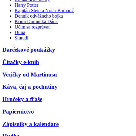
Harry Potter
Kapitán Stein a Notár Barbarič
Denník odvážneho bojka
Krimi Dominika Dána
Učím sa rozprávať
Duna
Smradi
Darčekové poukážky
Čítačky e-kníh
Vecičky od Martinusu
Káva, čaj a pochutiny
Hrnčeky a fľaše
Papiernictvo
Zápisníky a kalendáre