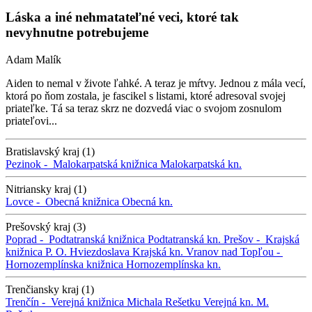
Láska a iné nehmatateľné veci, ktoré tak
nevyhnutne potrebujeme
Adam Malík
Aiden to nemal v živote ľahké. A teraz je mŕtvy. Jednou z mála vecí,
ktorá po ňom zostala, je fascikel s listami, ktoré adresoval svojej
priateľke. Tá sa teraz skrz ne dozvedá viac o svojom zosnulom
priateľovi...
Bratislavský kraj (1)
Pezinok -
Malokarpatská knižnica
Malokarpatská kn.
Nitriansky kraj (1)
Lovce -
Obecná knižnica
Obecná kn.
Prešovský kraj (3)
Poprad -
Podtatranská knižnica
Podtatranská kn.
Prešov -
Krajská
knižnica P. O. Hviezdoslava
Krajská kn.
Vranov nad Topľou -
Hornozemplínska knižnica
Hornozemplínska kn.
Trenčiansky kraj (1)
Trenčín -
Verejná knižnica Michala Rešetku
Verejná kn. M.