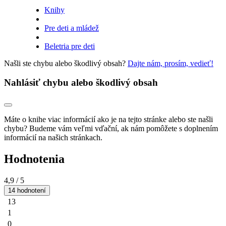
Knihy
Pre deti a mládež
Beletria pre deti
Našli ste chybu alebo škodlivý obsah?
Dajte nám, prosím, vedieť!
Nahlásiť chybu alebo škodlivý obsah
Máte o knihe viac informácií ako je na tejto stránke alebo ste našli
chybu? Budeme vám veľmi vďační, ak nám pomôžete s doplnením
informácií na našich stránkach.
Hodnotenia
4,9
/ 5
14 hodnotení
13
1
0