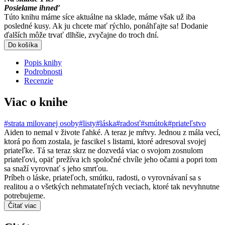
Posielame ihneď
Túto knihu máme síce aktuálne na sklade, máme však už iba
posledné kusy. Ak ju chcete mať rýchlo, ponáhľajte sa! Dodanie
ďalších môže trvať dlhšie, zvyčajne do troch dní.
Do košíka
Popis knihy
Podrobnosti
Recenzie
Viac o knihe
#strata milovanej osoby
#listy
#láska
#radosť
#smútok
#priateľstvo
Aiden to nemal v živote ľahké. A teraz je mŕtvy. Jednou z mála vecí,
ktorá po ňom zostala, je fascikel s listami, ktoré adresoval svojej
priateľke. Tá sa teraz skrz ne dozvedá viac o svojom zosnulom
priateľovi, opäť prežíva ich spoločné chvíle jeho očami a popri tom
sa snaží vyrovnať s jeho smrťou.
Príbeh o láske, priateľoch, smútku, radosti, o vyrovnávaní sa s
realitou a o všetkých nehmatateľných veciach, ktoré tak nevyhnutne
potrebujeme.
Čítať viac