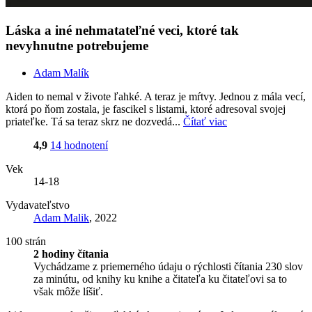
Láska a iné nehmatateľné veci, ktoré tak
nevyhnutne potrebujeme
Adam Malík
Aiden to nemal v živote ľahké. A teraz je mŕtvy. Jednou z mála vecí,
ktorá po ňom zostala, je fascikel s listami, ktoré adresoval svojej
priateľke. Tá sa teraz skrz ne dozvedá...
Čítať viac
4,9
14 hodnotení
Vek
14-18
Vydavateľstvo
Adam Malik
, 2022
100 strán
2 hodiny čítania
Vychádzame z priemerného údaju o rýchlosti čítania 230 slov
za minútu, od knihy ku knihe a čitateľa ku čitateľovi sa to
však môže líšiť.