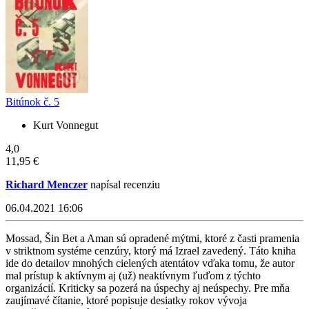
Bitúnok č. 5
Kurt Vonnegut
4,0
11,95 €
Richard Menczer
napísal recenziu
06.04.2021 16:06
Mossad, Šin Bet a Aman sú opradené mýtmi, ktoré z časti pramenia
v striktnom systéme cenzúry, ktorý má Izrael zavedený. Táto kniha
ide do detailov mnohých cielených atentátov vďaka tomu, že autor
mal prístup k aktívnym aj (už) neaktívnym ľuďom z týchto
organizácií. Kriticky sa pozerá na úspechy aj neúspechy. Pre mňa
zaujímavé čítanie, ktoré popisuje desiatky rokov vývoja