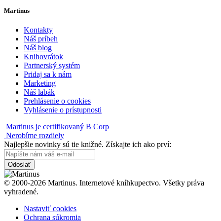
Martinus
Kontakty
Náš príbeh
Náš blog
Knihovrátok
Partnerský systém
Pridaj sa k nám
Marketing
Náš labák
Prehlásenie o cookies
Vyhlásenie o prístupnosti
Martinus je certifikovaný B Corp
Nerobíme rozdiely
Najlepšie novinky sú tie knižné. Získajte ich ako prví:
Odoslať
© 2000-2026 Martinus. Internetové kníhkupectvo. Všetky práva
vyhradené.
Nastaviť cookies
Ochrana súkromia