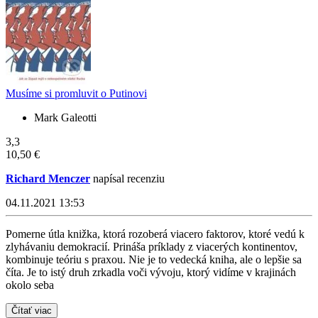
Musíme si promluvit o Putinovi
Mark Galeotti
3,3
10,50 €
Richard Menczer
napísal recenziu
04.11.2021 13:53
Pomerne útla knižka, ktorá rozoberá viacero faktorov, ktoré vedú k
zlyhávaniu demokracií. Prináša príklady z viacerých kontinentov,
kombinuje teóriu s praxou. Nie je to vedecká kniha, ale o lepšie sa
číta. Je to istý druh zrkadla voči vývoju, ktorý vidíme v krajinách
okolo seba
Čítať viac