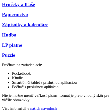
Hrnčeky a fľaše
Papiernictvo
Zápisníky a kalendáre
Hudba
LP platne
Puzzle
Prečítate na zariadeniach:
Pocketbook
Kindle
Smartfón či tablet s príslušnou aplikáciou
Počítač s príslušnou aplikáciou
Nie je možné meniť veľkosť písma, formát je preto vhodný skôr pre
väčšie obrazovky.
Viac informácií v
našich návodoch