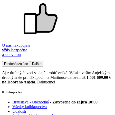
U nás nakupujete
vždy bezpečne
a s dôverou
Predchádzajúce
Ďalšie
Aj z drobných vecí sa dajú urobiť veľké. Vďaka vašim Anjelským
drobným ste pri nákupoch na Martinuse darovali už
1 501 609,00 €
na Dobrého Anjela
. Ďakujeme!
Kníhkupectvá
Bratislava - Obchodná
• Zatvorené do zajtra 10:00
Všetky kníhkupectvá
Udalosti