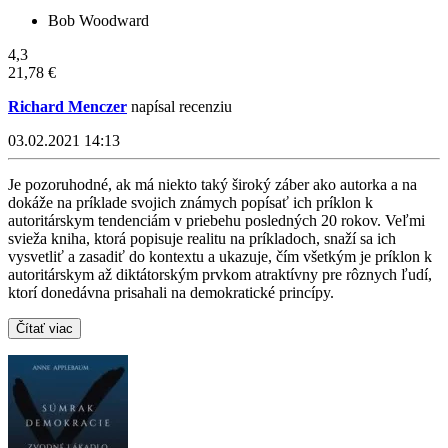
Bob Woodward
4,3
21,78 €
Richard Menczer
napísal recenziu
03.02.2021 14:13
Je pozoruhodné, ak má niekto taký široký záber ako autorka a na
dokáže na príklade svojich známych popísať ich príklon k
autoritárskym tendenciám v priebehu posledných 20 rokov. Veľmi
svieža kniha, ktorá popisuje realitu na príkladoch, snaží sa ich
vysvetliť a zasadiť do kontextu a ukazuje, čím všetkým je príklon k
autoritárskym až diktátorským prvkom atraktívny pre rôznych ľudí,
ktorí donedávna prisahali na demokratické princípy.
Čítať viac