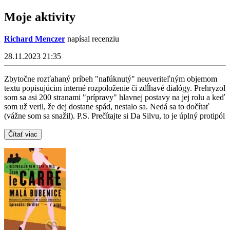
Moje aktivity
Richard Menczer
napísal recenziu
28.11.2023 21:35
Zbytočne rozťahaný príbeh "nafúknutý" neuveriteľným objemom
textu popisujúcim interné rozpoloženie či zdĺhavé dialógy. Prehryzol
som sa asi 200 stranami "prípravy" hlavnej postavy na jej rolu a keď
som už veril, že dej dostane spád, nestalo sa. Nedá sa to dočítať
(vážne som sa snažil). P.S. Prečítajte si Da Silvu, to je úplný protipól
Čítať viac