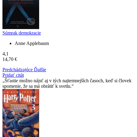
Súmrak demokracie
Anne Applebaum
4,1
14,70 €
Predchádzajúce
Ďalšie
Pridať citát
Šťastie možno nájsť aj v tých najtemnejších časoch, keď si človek
spomenie, že sa má obrátiť k svetlu.