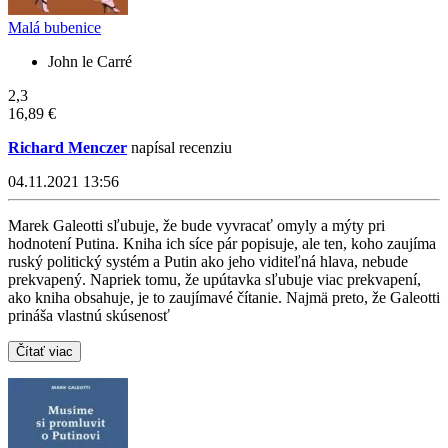
Malá bubenice
John le Carré
2,3
16,89 €
Richard Menczer
napísal recenziu
04.11.2021 13:56
Marek Galeotti sľubuje, že bude vyvracať omyly a mýty pri
hodnotení Putina. Kniha ich síce pár popisuje, ale ten, koho zaujíma
ruský politický systém a Putin ako jeho viditeľná hlava, nebude
prekvapený. Napriek tomu, že upútavka sľubuje viac prekvapení,
ako kniha obsahuje, je to zaujímavé čítanie. Najmä preto, že Galeotti
prináša vlastnú skúsenosť
Čítať viac