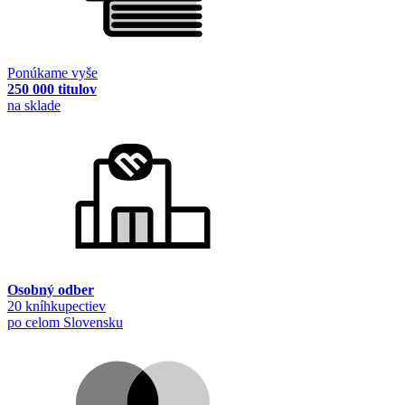
Ponúkame vyše
250 000 titulov
na sklade
Osobný odber
20 kníhkupectiev
po celom Slovensku