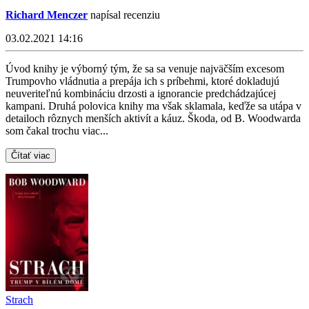
Richard Menczer
napísal recenziu
03.02.2021 14:16
Úvod knihy je výborný tým, že sa sa venuje najväčším excesom
Trumpovho vládnutia a prepája ich s príbehmi, ktoré dokladujú
neuveriteľnú kombináciu drzosti a ignorancie predchádzajúcej
kampani. Druhá polovica knihy ma však sklamala, keďže sa utápa v
detailoch rôznych menších aktivít a káuz. Škoda, od B. Woodwarda
som čakal trochu viac...
Čítať viac
Strach