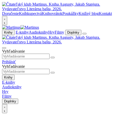
Doručenie
Kníhkupectvá
Knihovrátok
Poukážky
Knižný blog
Kontakt
E-knihy
Audioknihy
Hry
Filmy
Knihy
Doplnky
Vyhľadávanie
Prihlásiť
Vyhľadávanie
Knihy
E-knihy
Audioknihy
Hry
Filmy
Doplnky