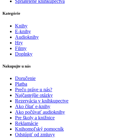
Spriatelené kníhkupectvá
Kategórie
Knihy
E-knihy
Audioknihy
Hry
Filmy
Doplnky
Nakupujte u nás
Doručenie
Platba
Prečo práve u nás?
Najčastejšie otázky
Rezervácia v kníhkupectve
Ako čítať e-knihy
Ako počúvať audioknihy
Pre školy a knižnice
Reklamácie
Knihomoľský pomocník
Odstúpiť od zmluvy