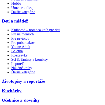
Hobby
Umenie a dizajn
Ďalšie kategórie
Deti a mládež
Knihorad – poradca kníh pre deti
Pre najmenších
Pre prvákov
Pre pubertiakov
Young Adult
Beletria
Rozprávky
Sci-fi, fantasy a komiksy
Leporelá
Náučné knihy
Ďalšie kategórie
Životopisy a reportáže
Kuchárky
Učebnice a slovníky