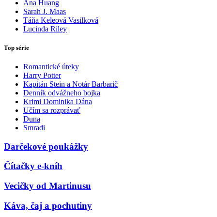
Ana Huang
Sarah J. Maas
Táňa Keleová Vasilková
Lucinda Riley
Top série
Romantické úteky
Harry Potter
Kapitán Stein a Notár Barbarič
Denník odvážneho bojka
Krimi Dominika Dána
Učím sa rozprávať
Duna
Smradi
Darčekové poukážky
Čítačky e-kníh
Vecičky od Martinusu
Káva, čaj a pochutiny