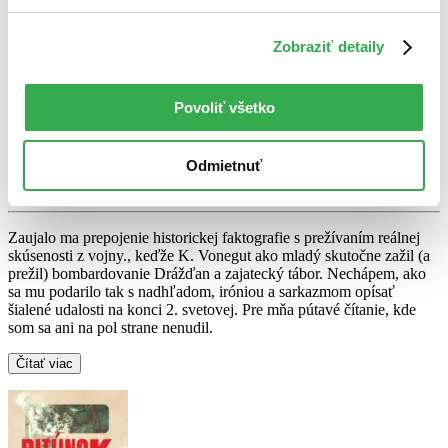
Moskva
Zobraziť detaily
Jack Grimwood
Povoliť všetko
4,0
4,99 €
Richard Menczer
napísal recenziu
Odmietnuť
11.08.2021 08:58
Zaujalo ma prepojenie historickej faktografie s prežívaním reálnej
skúsenosti z vojny., keďže K. Vonegut ako mladý skutočne zažil (a
prežil) bombardovanie Drážďan a zajatecký tábor. Nechápem, ako
sa mu podarilo tak s nadhľadom, iróniou a sarkazmom opísať
šialené udalosti na konci 2. svetovej. Pre mňa pútavé čítanie, kde
som sa ani na pol strane nenudil.
Čítať viac