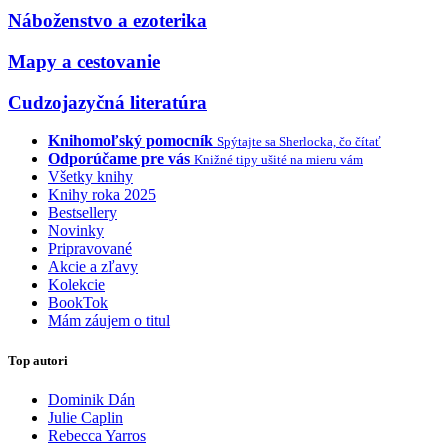
Náboženstvo a ezoterika
Mapy a cestovanie
Cudzojazyčná literatúra
Knihomoľský pomocník
Spýtajte sa Sherlocka, čo čítať
Odporúčame pre vás
Knižné tipy ušité na mieru vám
Všetky knihy
Knihy roka 2025
Bestsellery
Novinky
Pripravované
Akcie a zľavy
Kolekcie
BookTok
Mám záujem o titul
Top autori
Dominik Dán
Julie Caplin
Rebecca Yarros