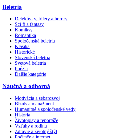
Beletria
Detektívky, trilery a horory
Sci-fi a fantasy
Komiksy
Romantika
Spoločenská beletria
Klasika
Historické
Slovenská beletria
Svetová beletria
Poézia
Ďalšie kategórie
Náučná a odborná
Motivácia a sebarozvoj
Biznis a manažment
Humanitné a spoločenské vedy
História
Životopisy a reportáže
Vzťahy a rodina
Zdravie a životný štýl
Počítače a internet