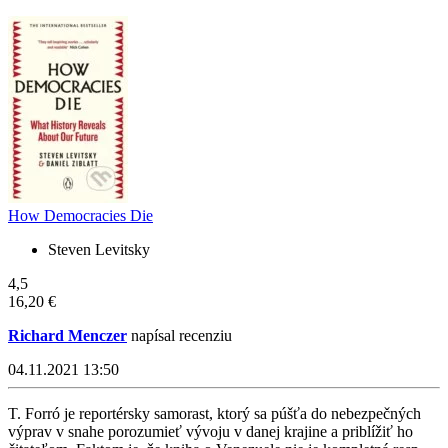
How Democracies Die
Steven Levitsky
4,5
16,20 €
Richard Menczer
napísal recenziu
04.11.2021 13:50
T. Forró je reportérsky samorast, ktorý sa púšťa do nebezpečných
výprav v snahe porozumieť vývoju v danej krajine a priblížiť ho