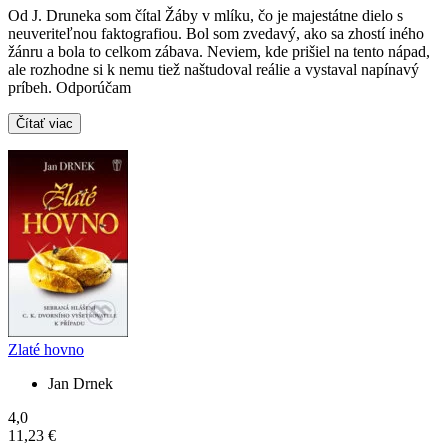
Od J. Druneka som čítal Žáby v mlíku, čo je majestátne dielo s
neuveriteľnou faktografiou. Bol som zvedavý, ako sa zhostí iného
žánru a bola to celkom zábava. Neviem, kde prišiel na tento nápad,
ale rozhodne si k nemu tiež naštudoval reálie a vystaval napínavý
príbeh. Odporúčam
Čítať viac
Zlaté hovno
Jan Drnek
4,0
11,23 €