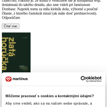
čitateľom. Faktom je, že kniha o Venezuele nie je kompletná resp.
dotiahnutá do takého detailu, ako sme videli pri famóznom
Donbase. Napriek tomu za mňa klobúk dolu, výborné a poučné
čítanie, z ktorého častokrát mrazí (ak máte dosť predstavivosti).
Odporúčam
Čítať viac
Zlatá horúčka
Tomáš Forró
4,7
Môžeme pracovať s cookies a kontaktnými údajmi?
15,00 €
Aby sme vedeli, ako sa na našom webe správate, a
Richard Menczer
napísal recenziu