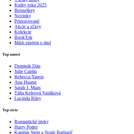
Knihy roka 2025
Bestsellery
Novinky
Pripravované
Akcie a zľavy
Kolekcie
BookTok
Mám záujem o titul
Top autori
Dominik Dán
Julie Caplin
Rebecca Yarros
Ana Huang
Sarah J. Maas
Táňa Keleová Vasilková
Lucinda Riley
Top série
Romantické úteky
Harry Potter
Kapitán Stein a Notár Barbarič