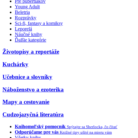
Pre pubertiakov
Young Adult
Beletria
Rozprávky
Sci-fi, fantasy a komiksy
Leporelá
Náučné knihy
Ďalšie kategórie
Životopisy a reportáže
Kuchárky
Učebnice a slovníky
Náboženstvo a ezoterika
Mapy a cestovanie
Cudzojazyčná literatúra
Knihomoľský pomocník
Spýtajte sa Sherlocka, čo čítať
Odporúčame pre vás
Knižné tipy ušité na mieru vám
Všetky knihy