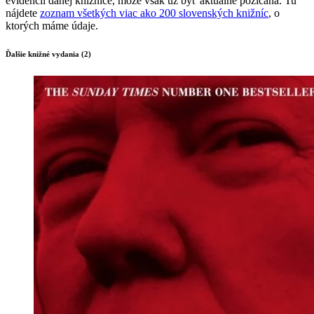
evidencii danej knižnice, môže však už byť aktuálne požičaná. Tu
nájdete
zoznam všetkých viac ako 200 slovenských knižníc
, o
ktorých máme údaje.
Ďalšie knižné vydania (2)