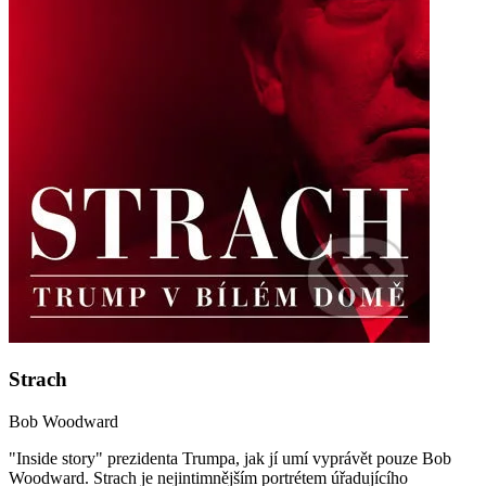
Strach
Bob Woodward
"Inside story" prezidenta Trumpa, jak jí umí vyprávět pouze Bob
Woodward. Strach je nejintimnějším portrétem úřadujícího