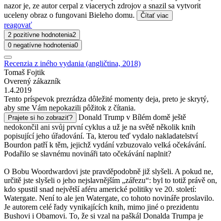
nazor je, ze autor cerpal z viacerych zdrojov a snazil sa vytvorit
uceleny obraz o fungovani Bieleho domu.
Čítať viac
reagovať
2 pozitívne hodnotenia
2
0 negatívne hodnotenia
0
Recenzia z iného vydania (angličtina, 2018)
Tomaš Fojtik
Overený zákazník
1.4.2019
Tento príspevok prezrádza dôležité momenty deja, preto je skrytý,
aby sme Vám nepokazili pôžitok z čítania.
Donald Trump v Bílém domě ještě
Prajete si ho zobraziť?
nedokončil ani svůj první cyklus a už je na světě několik knih
popisující jeho úřadování. Ta, kterou teď vydalo nakladatelství
Bourdon patří k těm, jejichž vydání vzbuzovalo velká očekávání.
Podařilo se slavnému novináři tato očekávání naplnit?
O Bobu Woordwardovi jste pravděpodobně již slyšeli. A pokud ne,
určitě jste slyšeli o jeho nejslavnějším „zářezu“: byl to totiž právě on,
kdo spustil snad největší aféru americké politiky ve 20. století:
Watergate. Není to ale jen Watergate, co tohoto novináře proslavilo.
Je autorem celé řady vynikajících knih, mimo jiné o prezidentu
Bushovi i Obamovi. To, že si vzal na paškál Donalda Trumpa je