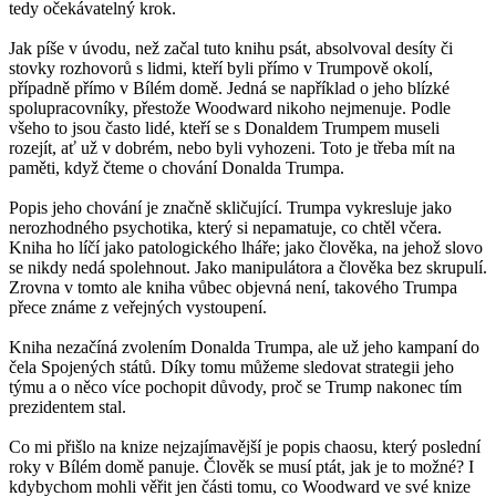
tedy očekávatelný krok.
Jak píše v úvodu, než začal tuto knihu psát, absolvoval desíty či
stovky rozhovorů s lidmi, kteří byli přímo v Trumpově okolí,
případně přímo v Bílém domě. Jedná se například o jeho blízké
spolupracovníky, přestože Woodward nikoho nejmenuje. Podle
všeho to jsou často lidé, kteří se s Donaldem Trumpem museli
rozejít, ať už v dobrém, nebo byli vyhozeni. Toto je třeba mít na
paměti, když čteme o chování Donalda Trumpa.
Popis jeho chování je značně skličující. Trumpa vykresluje jako
nerozhodného psychotika, který si nepamatuje, co chtěl včera.
Kniha ho líčí jako patologického lháře; jako člověka, na jehož slovo
se nikdy nedá spolehnout. Jako manipulátora a člověka bez skrupulí.
Zrovna v tomto ale kniha vůbec objevná není, takového Trumpa
přece známe z veřejných vystoupení.
Kniha nezačíná zvolením Donalda Trumpa, ale už jeho kampaní do
čela Spojených států. Díky tomu můžeme sledovat strategii jeho
týmu a o něco více pochopit důvody, proč se Trump nakonec tím
prezidentem stal.
Co mi přišlo na knize nejzajímavější je popis chaosu, který poslední
roky v Bílém domě panuje. Člověk se musí ptát, jak je to možné? I
kdybychom mohli věřit jen části tomu, co Woodward ve své knize