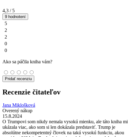
4,3
/ 5
9 hodnotení
5
2
2
0
0
Ako sa páčila kniha vám?
Pridať recenziu
Recenzie čitateľov
Jana Miklošková
Overený nákup
15.8.2024
O Trumpovi som nikdy nemala vysokú mienku, ale táto kniha mi
ukázala viac, ako som si len dokázala predstaviť. Trump je
absolútne nekompetentný človek na takú vysokú funkciu, akou