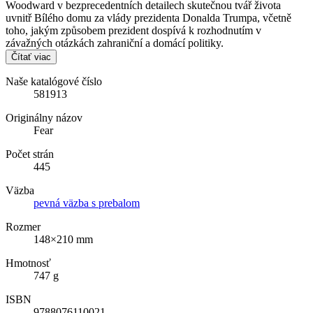
Woodward v bezprecedentních detailech skutečnou tvář života
uvnitř Bílého domu za vlády prezidenta Donalda Trumpa, včetně
toho, jakým způsobem prezident dospívá k rozhodnutím v
závažných otázkách zahraniční a domácí politiky.
Čítať viac
Naše katalógové číslo
581913
Originálny názov
Fear
Počet strán
445
Väzba
pevná väzba s prebalom
Rozmer
148×210 mm
Hmotnosť
747 g
ISBN
9788076110021