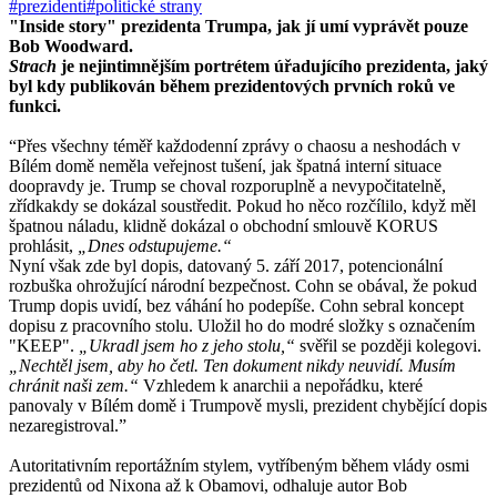
#prezidenti
#politické strany
"Inside story" prezidenta Trumpa, jak jí umí vyprávět pouze
Bob Woodward.
Strach
je nejintimnějším portrétem úřadujícího prezidenta, jaký
byl kdy publikován během prezidentových prvních roků ve
funkci.
“Přes všechny téměř každodenní zprávy o chaosu a neshodách v
Bílém domě neměla veřejnost tušení, jak špatná interní situace
doopravdy je. Trump se choval rozporuplně a nevypočitatelně,
zřídkakdy se dokázal soustředit. Pokud ho něco rozčílilo, když měl
špatnou náladu, klidně dokázal o obchodní smlouvě KORUS
prohlásit,
„Dnes odstupujeme.“
Nyní však zde byl dopis, datovaný 5. září 2017, potencionální
rozbuška ohrožující národní bezpečnost. Cohn se obával, že pokud
Trump dopis uvidí, bez váhání ho podepíše. Cohn sebral koncept
dopisu z pracovního stolu. Uložil ho do modré složky s označením
"KEEP".
„Ukradl jsem ho z jeho stolu,“
svěřil se později kolegovi.
„Nechtěl jsem, aby ho četl. Ten dokument nikdy neuvidí. Musím
chránit naši zem.“
Vzhledem k anarchii a nepořádku, které
panovaly v Bílém domě i Trumpově mysli, prezident chybějící dopis
nezaregistroval.”
Autoritativním reportážním stylem, vytříbeným během vlády osmi
prezidentů od Nixona až k Obamovi, odhaluje autor Bob