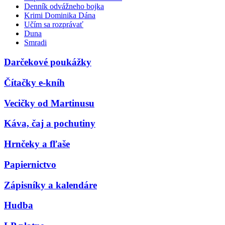
Denník odvážneho bojka
Krimi Dominika Dána
Učím sa rozprávať
Duna
Smradi
Darčekové poukážky
Čítačky e-kníh
Vecičky od Martinusu
Káva, čaj a pochutiny
Hrnčeky a fľaše
Papiernictvo
Zápisníky a kalendáre
Hudba