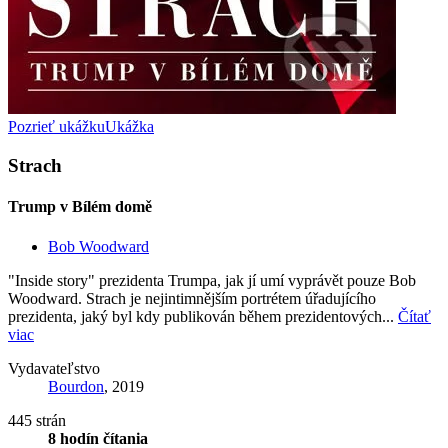
Pozrieť ukážku
Ukážka
Strach
Trump v Bílém domě
Bob Woodward
"Inside story" prezidenta Trumpa, jak jí umí vyprávět pouze Bob
Woodward. Strach je nejintimnějším portrétem úřadujícího
prezidenta, jaký byl kdy publikován během prezidentových...
Čítať
viac
Vydavateľstvo
Bourdon
, 2019
445 strán
8 hodín čítania