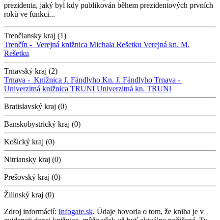
prezidenta, jaký byl kdy publikován během prezidentových prvních
roků ve funkci...
Trenčiansky kraj (1)
Trenčín -
Verejná knižnica Michala Rešetku
Verejná kn. M.
Rešetku
Trnavský kraj (2)
Trnava -
Knižnica J. Fándlyho
Kn. J. Fándlyho
Trnava -
Univerzitná knižnica TRUNI
Univerzitná kn. TRUNI
Bratislavský kraj (0)
Banskobystrický kraj (0)
Košický kraj (0)
Nitriansky kraj (0)
Prešovský kraj (0)
Žilinský kraj (0)
Zdroj informácií:
Infogate.sk
. Údaje hovoria o tom, že kniha je v