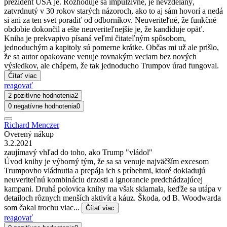
prezident USA je. Rozhoduje sa impulzívne, je nevzdelaný,
zatvrdnutý v 30 rokov starých názoroch, ako to aj sám hovorí a nedá
si ani za ten svet poradiť od odborníkov. Neuveriteľné, že funkčné
obdobie dokončil a ešte neuveriteľnejšie je, že kandiduje opäť.
Kniha je prekvapivo písaná veľmi čitateľným spôsobom,
jednoduchým a kapitoly sú pomerne krátke. Občas mi už ale prišlo,
že sa autor opakovane venuje rovnakým veciam bez nových
výsledkov, ale chápem, že tak jednoducho Trumpov úrad fungoval.
Čítať viac
reagovať
2 pozitívne hodnotenia
2
0 negatívne hodnotenia
0
Richard Menczer
Overený nákup
3.2.2021
zaujímavý vhľad do toho, ako Trump "vládol"
Úvod knihy je výborný tým, že sa sa venuje najväčším excesom
Trumpovho vládnutia a prepája ich s príbehmi, ktoré dokladujú
neuveriteľnú kombináciu drzosti a ignorancie predchádzajúcej
kampani. Druhá polovica knihy ma však sklamala, keďže sa utápa v
detailoch rôznych menších aktivít a káuz. Škoda, od B. Woodwarda
som čakal trochu viac...
Čítať viac
reagovať