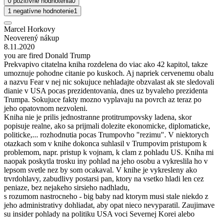
0 pozitívne hodnotenia
0
1 negatívne hodnotenie
1
Marcel Horkovy
Neoverený nákup
8.11.2020
you are fired Donald Trump
Prekvapivo citatelna kniha rozdelena do viac ako 42 kapitol, takze
umoznuje pohodne citanie po kuskoch. Aj napriek cervenemu obalu
a nazvu Fear v nej nic sokujuce nehladajte obzvalast ak ste sledovali
dianie v USA pocas prezidentovania, dnes uz byvaleho prezidenta
Trumpa. Sokujuce fakty mozno vyplavaju na povrch az teraz po
jeho opatovnom nezvoleni.
Kniha nie je prilis jednostranne protitrumpovsky ladena, skor
popisuje realne, ako sa prijmali dolezite ekonomicke, diplomaticke,
politicke,... rozhodnutia pocas Trumpovho "rezimu". V niektorych
otazkach som v knihe dokonca suhlasil v Trumpovim pristupom k
problemom, napr. pristup k vojnam, k clam z pohladu US. Kniha mi
naopak poskytla trosku iny pohlad na jeho osobu a vykreslila ho v
lepsom svetle nez by som ocakaval. V knihe je vykresleny ako
trvrdohlavy, zabudlivy postarsi pan, ktory na vsetko hladi len cez
peniaze, bez nejakeho sirsieho nadhladu,
s rozumom nastrocneho - big baby nad ktorym musi stale niekdo z
jeho administrativy dohliadat, aby opat nieco nevyparatil. Zaujimave
su insider pohlady na politiku USA voci Severnej Korei alebo