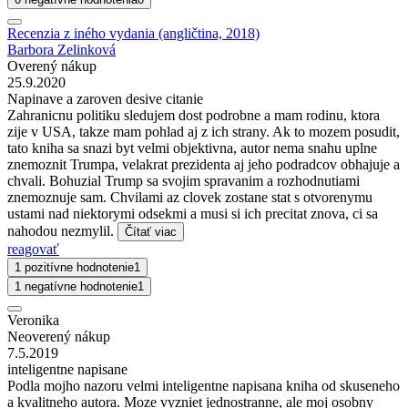
Recenzia z iného vydania (angličtina, 2018)
Barbora Zelinková
Overený nákup
25.9.2020
Napinave a zaroven desive citanie
Zahranicnu politiku sledujem dost podrobne a mam rodinu, ktora
zije v USA, takze mam pohlad aj z ich strany. Ak to mozem posudit,
tato kniha sa snazi byt velmi objektivna, autor nema snahu uplne
znemoznit Trumpa, velakrat prezidenta aj jeho podradcov obhajuje a
chvali. Bohuzial Trump sa svojim spravanim a rozhodnutiami
znemoznuje sam. Chvilami az clovek zostane stat s otvorenymu
ustami nad niektorymi odsekmi a musi si ich precitat znova, ci sa
nahodou nezmylil.
Čítať viac
reagovať
1 pozitívne hodnotenie
1
1 negatívne hodnotenie
1
Veronika
Neoverený nákup
7.5.2019
inteligentne napisane
Podla mojho nazoru velmi inteligentne napisana kniha od skuseneho
a kvalitneho autora. Moze vyzniet jednostranne, ale moj osobny