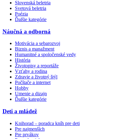
Slovenská beletria
Svetová beletria
Poézia
Ďalšie kategórie
Náučná a odborná
Motivácia a sebarozvoj
Biznis a manažment
Humanitné a spoločenské vedy
História
Životopisy a reportáže
Vzťahy a rodina
Zdravie a životný štýl
Počítače a internet
Hobby
Umenie a dizajn
Ďalšie kategórie
Deti a mládež
Knihorad – poradca kníh pre deti
Pre najmenších
Pre prvákov