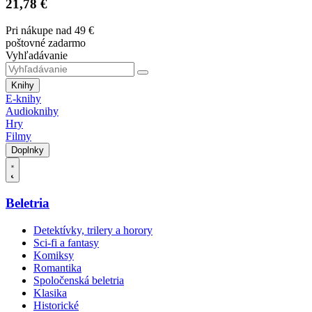
21,78 €
Pri nákupe nad 49 €
poštovné zadarmo
Vyhľadávanie
Knihy
E-knihy
Audioknihy
Hry
Filmy
Doplnky
Beletria
Detektívky, trilery a horory
Sci-fi a fantasy
Komiksy
Romantika
Spoločenská beletria
Klasika
Historické