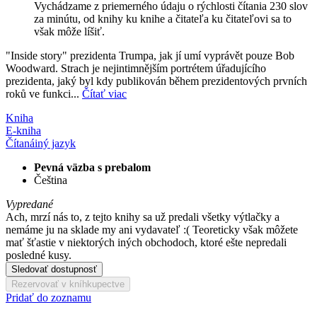
Vychádzame z priemerného údaju o rýchlosti čítania 230 slov
za minútu, od knihy ku knihe a čitateľa ku čitateľovi sa to
však môže líšiť.
"Inside story" prezidenta Trumpa, jak jí umí vyprávět pouze Bob
Woodward. Strach je nejintimnějším portrétem úřadujícího
prezidenta, jaký byl kdy publikován během prezidentových prvních
roků ve funkci...
Čítať viac
Kniha
E-kniha
Čítaná
iný jazyk
Pevná väzba s prebalom
Čeština
Vypredané
Ach, mrzí nás to, z tejto knihy sa už predali všetky výtlačky a
nemáme ju na sklade my ani vydavateľ :( Teoreticky však môžete
mať šťastie v niektorých iných obchodoch, ktoré ešte nepredali
posledné kusy.
Sledovať dostupnosť
Rezervovať v kníhkupectve
Pridať do zoznamu