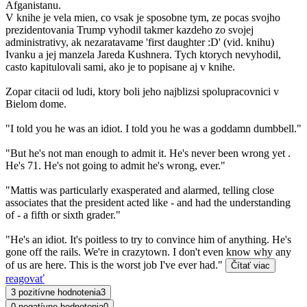
Afganistanu.
V knihe je vela mien, co vsak je sposobne tym, ze pocas svojho
prezidentovania Trump vyhodil takmer kazdeho zo svojej
administrativy, ak nezaratavame 'first daughter :D' (vid. knihu)
Ivanku a jej manzela Jareda Kushnera. Tych ktorych nevyhodil,
casto kapitulovali sami, ako je to popisane aj v knihe.
Zopar citacii od ludi, ktory boli jeho najblizsi spolupracovnici v
Bielom dome.
"I told you he was an idiot. I told you he was a goddamn dumbbell."
"But he's not man enough to admit it. He's never been wrong yet .
He's 71. He's not going to admit he's wrong, ever."
"Mattis was particularly exasperated and alarmed, telling close
associates that the president acted like - and had the understanding
of - a fifth or sixth grader."
"He's an idiot. It's poitless to try to convince him of anything. He's
gone off the rails. We're in crazytown. I don't even know why any
of us are here. This is the worst job I've ever had."
Čítať viac
reagovať
3 pozitívne hodnotenia
3
0 negatívne hodnotenia
0