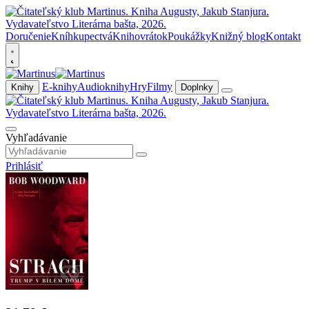
Doručenie
Kníhkupectvá
Knihovrátok
Poukážky
Knižný blog
Kontakt
E-knihy
Audioknihy
Hry
Filmy
Knihy
Doplnky
Vyhľadávanie
Prihlásiť