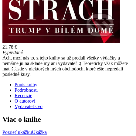
21,78 €
Vypredané
Ach, mrzí nás to, z tejto knihy sa už predali všetky výtlačky a
nemáme ju na sklade my ani vydavateľ :( Teoreticky však môžete
mať šťastie v niektorých iných obchodoch, ktoré ešte nepredali
posledné kusy.
Popis knihy
Podrobnosti
Recenzie
O autorovi
Vydavateľstvo
Viac o knihe
Pozrieť ukážku
Ukážka